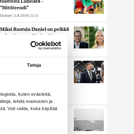
tuotteita Lidleistä –
”Hittitrendi”
Uutiset
|
5.8.2026 21:21
Miksi Ruotsin Daniel on pelkkä
prinssi, mutta Norjan Mette-
Marit on kruununprinsessa?
Uutiset
|
3.8.2026 21:46
Keskustan Siika-aho kertoo,
Tietoja
mikä hänestä on Ylen gallupin
todellinen uutinen –
”Kokoomus maksaa siitä
hintaa”
ogioita, kuten evästeitä,
Uutiset
|
6.8.2026 11:56
ältöjä, tehdä mainosten ja
ä. Voit valita, kuka käyttää
Harva tajusi Hitlerin
olympialaisissa, mitä pinnan
alla kyti
Uutiset
|
5.8.2026 21:41