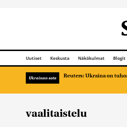
Uutiset
Keskusta
Näkökulmat
Blogit
Reuters: Ukraina on tuhon
Ukrainan sota
vaalitaistelu