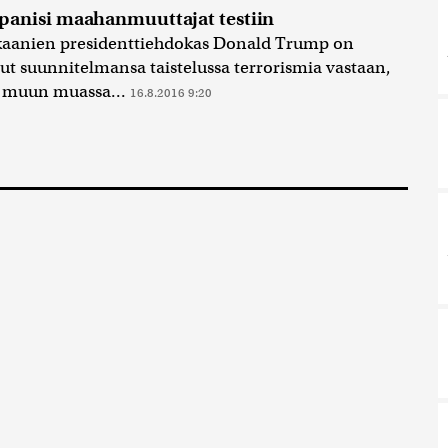
anisi maahanmuuttajat testiin
kaanien presidenttiehdokas Donald Trump on
nut suunnitelmansa taistelussa terrorismia vastaan,
t muun muassa...
16.8.2016 9:20