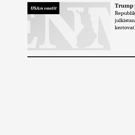
Trump p
USA:n vaalit
Republi
julkista
kertova