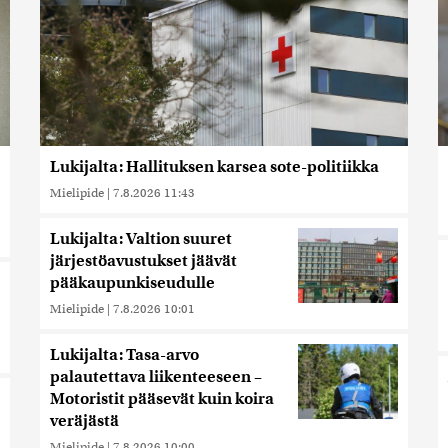
Lukijalta: Hallituksen karsea sote-politiikka
Mielipide
|
7.8.2026 11:43
Lukijalta: Valtion suuret
järjestöavustukset jäävät
pääkaupunkiseudulle
Mielipide
|
7.8.2026 10:01
Lukijalta: Tasa-arvo
palautettava liikenteeseen –
Motoristit pääsevät kuin koira
veräjästä
Mielipide
|
7.8.2026 10:00