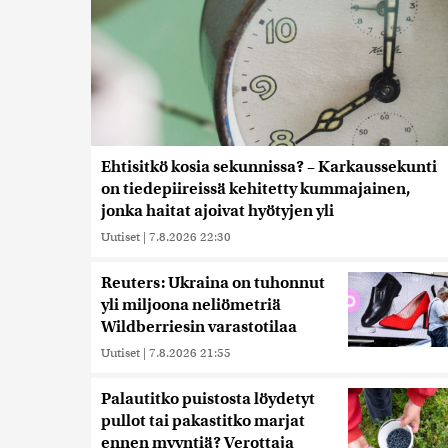
Ehtisitkö kosia sekunnissa? – Karkaussekunti
on tiedepiireissä kehitetty kummajainen,
jonka haitat ajoivat hyötyjen yli
Uutiset
|
7.8.2026 22:30
Reuters: Ukraina on tuhonnut
yli miljoona neliömetriä
Wildberriesin varastotilaa
Uutiset
|
7.8.2026 21:55
Palautitko puistosta löydetyt
pullot tai pakastitko marjat
ennen myyntiä? Verottaja