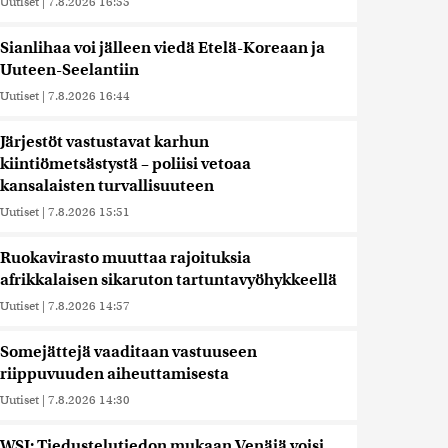
Uutiset
|
7.8.2026 16:55
Sianlihaa voi jälleen viedä Etelä-Koreaan ja
Uuteen-Seelantiin
Uutiset
|
7.8.2026 16:44
Järjestöt vastustavat karhun
kiintiömetsästystä – poliisi vetoaa
kansalaisten turvallisuuteen
Uutiset
|
7.8.2026 15:51
Ruokavirasto muuttaa rajoituksia
afrikkalaisen sikaruton tartuntavyöhykkeellä
Uutiset
|
7.8.2026 14:57
Somejättejä vaaditaan vastuuseen
riippuvuuden aiheuttamisesta
Uutiset
|
7.8.2026 14:30
WSJ: Tiedustelutiedon mukaan Venäjä voisi