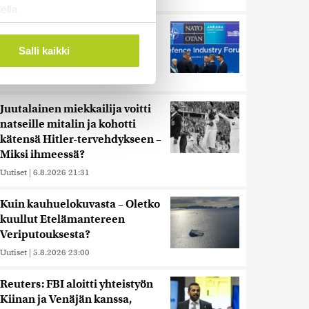
ella
ostaminen)
Murska-arvio: Nato on
vuosikymmenen jäljessä
ossa
. Voit muuttaa
Salli kaikki
Venäjän suorituskyvystä
Uutiset
|
5.8.2026 22:15
 ominaisuuksien tukemiseen
Juutalainen miekkailija voitti
tiikka-alan
natseille mitalin ja kohotti
ietoja muihin tietoihin, joita
kätensä Hitler-tervehdykseen –
 myös siirtää ulkomaille.
Miksi ihmeessä?
Uutiset
|
6.8.2026 21:31
Kuin kauhuelokuvasta – Oletko
kuullut Etelämantereen
Veriputouksesta?
Uutiset
|
5.8.2026 23:00
Reuters: FBI aloitti yhteistyön
Kiinan ja Venäjän kanssa,