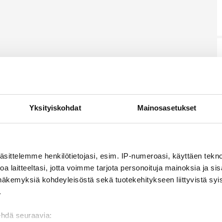
Yksityiskohdat
Mainosasetukset
äsittelemme henkilötietojasi, esim. IP-numeroasi, käyttäen teknol
a laitteeltasi, jotta voimme tarjota personoituja mainoksia ja sis
näkemyksiä kohdeyleisöstä sekä tuotekehitykseen liittyvistä syist
.
ehdä seuraavia: