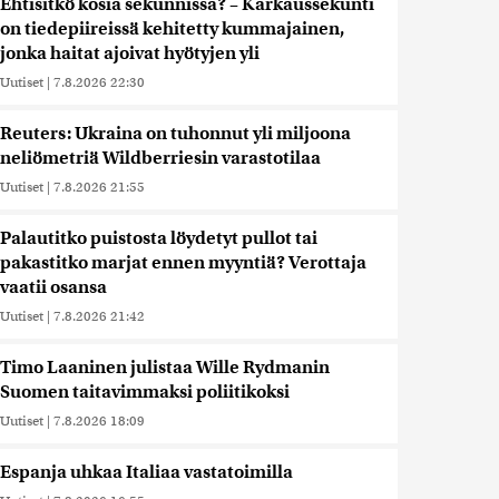
Ehtisitkö kosia sekunnissa? – Karkaussekunti
on tiedepiireissä kehitetty kummajainen,
jonka haitat ajoivat hyötyjen yli
Uutiset
|
7.8.2026 22:30
Reuters: Ukraina on tuhonnut yli miljoona
neliömetriä Wildberriesin varastotilaa
Uutiset
|
7.8.2026 21:55
Palautitko puistosta löydetyt pullot tai
pakastitko marjat ennen myyntiä? Verottaja
vaatii osansa
Uutiset
|
7.8.2026 21:42
Timo Laaninen julistaa Wille Rydmanin
Suomen taitavimmaksi poliitikoksi
Uutiset
|
7.8.2026 18:09
Espanja uhkaa Italiaa vastatoimilla