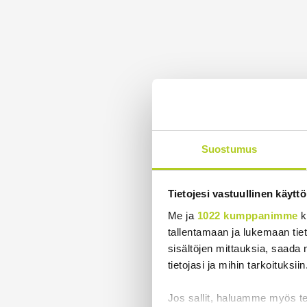
Suostumus
Tietojesi vastuullinen käyttö
Me ja
1022 kumppanimme
k
tallentamaan ja lukemaan tieto
sisältöjen mittauksia, saada 
tietojasi ja mihin tarkoituksiin
Jos sallit, haluamme myös t