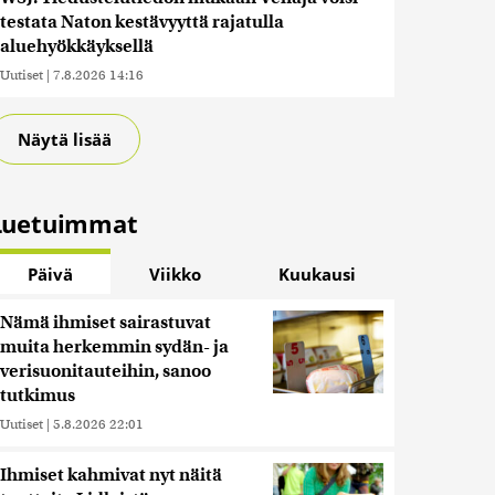
testata Naton kestävyyttä rajatulla
aluehyökkäyksellä
Uutiset
|
7.8.2026 14:16
Näytä lisää
Luetuimmat
Päivä
Viikko
Kuukausi
Nämä ihmiset sairastuvat
muita herkemmin sydän- ja
verisuonitauteihin, sanoo
tutkimus
Uutiset
|
5.8.2026 22:01
Ihmiset kahmivat nyt näitä