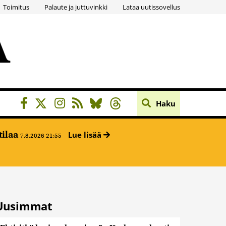
Toimitus
Palaute ja juttuvinkki
Lataa uutissovellus
Haku
tilaa
Lue lisää
7.8.2026 21:55
Uusimmat