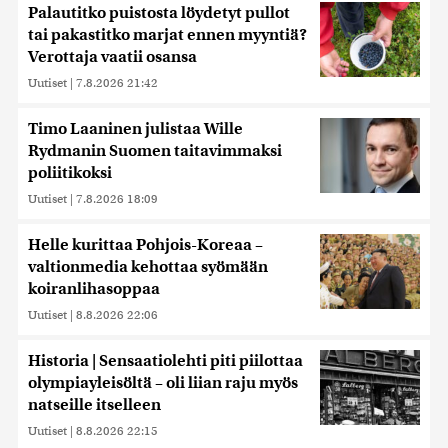
Palautitko puistosta löydetyt pullot
tai pakastitko marjat ennen myyntiä?
Verottaja vaatii osansa
Uutiset
|
7.8.2026 21:42
Timo Laaninen julistaa Wille
Rydmanin Suomen taitavimmaksi
poliitikoksi
Uutiset
|
7.8.2026 18:09
Helle kurittaa Pohjois-Koreaa –
valtionmedia kehottaa syömään
koiranlihasoppaa
Uutiset
|
8.8.2026 22:06
Historia | Sensaatiolehti piti piilottaa
olympiayleisöltä – oli liian raju myös
natseille itselleen
Uutiset
|
8.8.2026 22:15