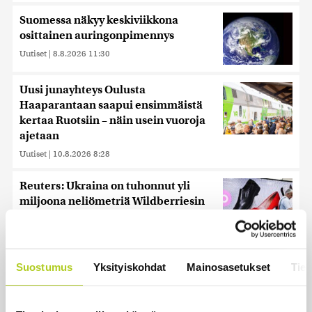
Suomessa näkyy keskiviikkona
osittainen auringonpimennys
Uutiset
|
8.8.2026 11:30
Uusi junayhteys Oulusta
Haaparantaan saapui ensimmäistä
kertaa Ruotsiin – näin usein vuoroja
ajetaan
Uutiset
|
10.8.2026 8:28
Reuters: Ukraina on tuhonnut yli
miljoona neliömetriä Wildberriesin
varastotilaa
Uutiset
|
7.8.2026 21:55
Suostumus
Yksityiskohdat
Mainosasetukset
Tiet