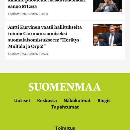
kaikille puolueille, keskustakonkari
sanoo MT:ssä
Uutiset
|
28.7.2026 13:18
Antti Kurvinen vaatii hallitukselta
toimia Carunan saamiseksi
suomalaisomistukseen: ”Herätys
Multala ja Orpo!”
Uutiset
|
24.7.2026 12:48
Uutiset
Keskusta
Näkökulmat
Blogit
Tapahtumat
Toimitus