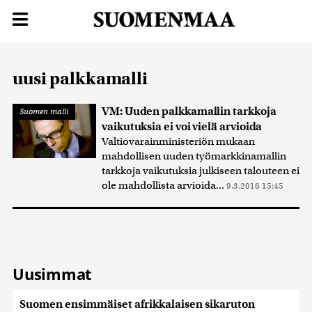
uusi palkkamalli
VM: Uuden palkkamallin tarkkoja
Suomen malli
vaikutuksia ei voi vielä arvioida
Valtiovarainministeriön mukaan
mahdollisen uuden työmarkkinamallin
tarkkoja vaikutuksia julkiseen talouteen ei
ole mahdollista arvioida...
9.3.2016 15:45
Uusimmat
Suomen ensimmäiset afrikkalaisen sikaruton