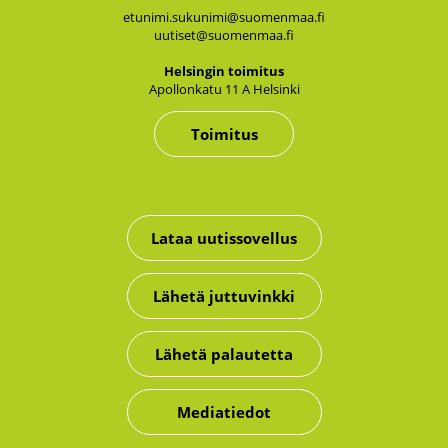
etunimi.sukunimi@suomenmaa.fi
uutiset@suomenmaa.fi
Hel­sin­gin toi­mi­tus
Apol­lon­ka­tu 11 A Hel­sin­ki
Toimitus
Lataa uutissovellus
Lähetä juttuvinkki
Lähetä palautetta
Mediatiedot