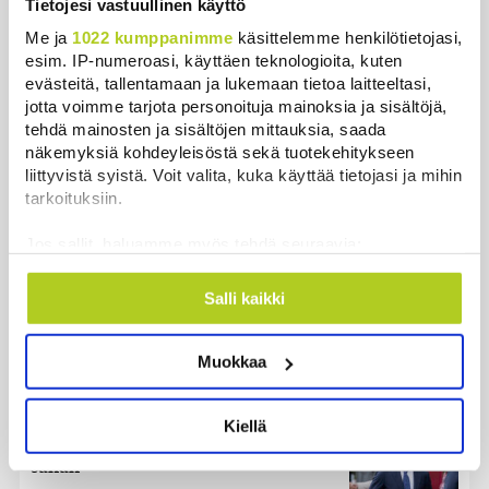
Uutiset
Tietojesi vastuullinen käyttö
Me ja
1022 kumppanimme
käsittelemme henkilötietojasi,
esim. IP-numeroasi, käyttäen teknologioita, kuten
Uusimmat
Luetuimmat
evästeitä, tallentamaan ja lukemaan tietoa laitteeltasi,
jotta voimme tarjota personoituja mainoksia ja sisältöjä,
tehdä mainosten ja sisältöjen mittauksia, saada
näkemyksiä kohdeyleisöstä sekä tuotekehitykseen
liittyvistä syistä. Voit valita, kuka käyttää tietojasi ja mihin
tarkoituksiin.
Jos sallit, haluamme myös tehdä seuraavia:
Kerätä tietoja maantieteellisestä sijainnistasi,
mahdollisesti muutaman metrin tarkkuudella
Salli kaikki
Tunnistaa laitteesi skannaamalla sen
Suomen ensimmäiset afrikkalaisen sikaruton
ominaispiirteitä aktiivisesti (sormenjäljen
Muokkaa
muodostaminen)
tapaukset vahvistettiin EU-laboratoriossa
Lue lisää siitä, miten henkilötietojasi käsitellään ja miten
Uutiset
|
10.8.2026 13:52
voit määrittää asetuksesi
tiedot-osiossa
. Voit muuttaa
Kiellä
suostumustasi tai peruuttaa sen milloin vain
Kesän kohu kirvoitti kuukauden
evästeilmoituksessa.
sanan