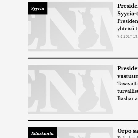
Preside
Syyria
Syyria-
Presiden
yhteisö t
7.4.2017 13
Preside
vastuun
Tasavall
turvalli
Bashar a
Orpo sa
Eduskunta