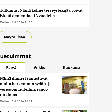
Tutkimus: Nämä kolme terveystekijää voivat
lykätä dementiaa 13 vuodella
Uutiset
|
6.8.2026 21:50
Näytä lisää
Luetuimmat
Päivä
Viikko
Kuukausi
Nämä ihmiset sairastuvat
muita herkemmin sydän- ja
verisuonitauteihin, sanoo
tutkimus
Uutiset
|
5.8.2026 22:01