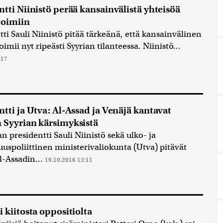
ntti Niinistö perää kansainvälistä yhteisöä
toimiin
tti Sauli Niinistö pitää tärkeänä, että kansainvälinen
oimii nyt ripeästi Syyrian tilanteessa. Niinistö...
:17
ntti ja Utva: Al-Assad ja Venäjä kantavat
 Syyrian kärsimyksistä
an presidentti Sauli Niinistö sekä ulko- ja
suuspoliittinen ministerivaliokunta (Utva) pitävät
l-Assadin...
19.10.2016 12:11
i kiitosta oppositiolta