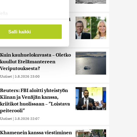
Uutiset
|
5.8.2026 21:41
ella
Miksi Ruotsin Daniel on pelkkä
ostaminen)
prinssi, mutta Norjan Mette-
ossa
. Voit muuttaa
Salli kaikki
Marit on kruununprinsessa?
Uutiset
|
3.8.2026 21:46
 ominaisuuksien tukemiseen
Kuin kauhuelokuvasta – Oletko
tiikka-alan
kuullut Etelämantereen
ietoja muihin tietoihin, joita
Veriputouksesta?
 myös siirtää ulkomaille.
Uutiset
|
5.8.2026 23:00
Reuters: FBI aloitti yhteistyön
Kiinan ja Venäjän kanssa,
kriitikot huolissaan – ”Loistava
peiterooli”
Uutiset
|
5.8.2026 22:07
Khamenein kanssa viestiminen