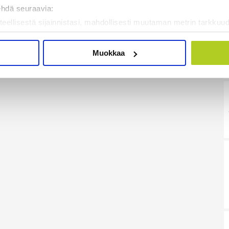
ehdä seuraavia:
teellisestä sijainnistasi, mahdollisesti muutaman metrin tarkkuud
kannaamalla sen ominaispiirteitä aktiivisesti (sormenjäljen muod
tietojasi käsitellään ja miten voit määrittää asetuksesi
tiedot-osi
Muokkaa
sen milloin vain evästeilmoituksessa.
mme sisällön ja mainosten räätälöimiseen, sosiaalisen median
iseen. Lisäksi jaamme sosiaalisen median, mainosalan ja analy
, miten käytät sivustoamme. Kumppanimme voivat yhdistää näitä t
on kerätty, kun olet käyttänyt heidän palvelujaan. Tietoja saatetaan