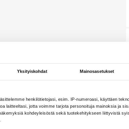
Yksityiskohdat
Mainosasetukset
äsittelemme henkilötietojasi, esim. IP-numeroasi, käyttäen teknol
a laitteeltasi, jotta voimme tarjota personoituja mainoksia ja sis
näkemyksiä kohdeyleisöstä sekä tuotekehitykseen liittyvistä syist
.