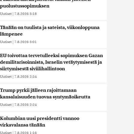
puolustussopimuksen
Uutiset
|
7.8.2026 3:18
Tänään on tuulista ja sateista, viikonloppuna
lämpenee
Uutiset
|
7.8.2026 3:01
EU toivottaa tervetulleeksi sopimuksen Gazan
demilitarisoinnista, Israelin vetäytymisestä ja
siirtymisestä siviilihallintoon
Uutiset
|
7.8.2026 2:54
Trump pyrkii jälleen rajoittamaan
kansalaisuuden tuovaa syntymäoikeutta
Uutiset
|
7.8.2026 2:24
Kolumbian uusi presidentti vannoo
virkavalansa tänään
Uutiset
|
7.8.2026 1:16