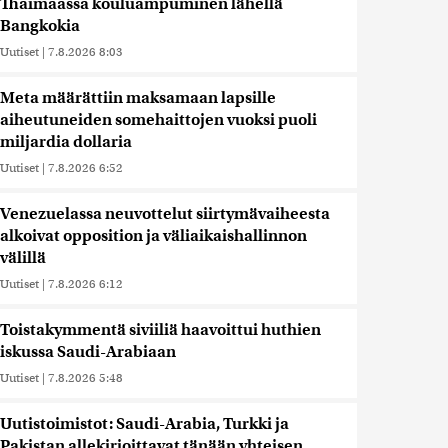
Thaimaassa kouluampuminen lähellä
Bangkokia
Uutiset
|
7.8.2026 8:03
Meta määrättiin maksamaan lapsille
aiheutuneiden somehaittojen vuoksi puoli
miljardia dollaria
Uutiset
|
7.8.2026 6:52
Venezuelassa neuvottelut siirtymävaiheesta
alkoivat opposition ja väliaikaishallinnon
välillä
Uutiset
|
7.8.2026 6:12
Toistakymmentä siviiliä haavoittui huthien
iskussa Saudi-Arabiaan
Uutiset
|
7.8.2026 5:48
Uutistoimistot: Saudi-Arabia, Turkki ja
Pakistan allekirjoittavat tänään yhteisen