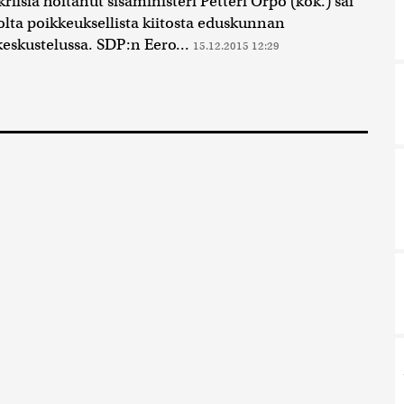
riisiä hoitanut sisäministeri Petteri Orpo (kok.) sai
olta poikkeuksellista kiitosta eduskunnan
keskustelussa. SDP:n Eero...
15.12.2015 12:29