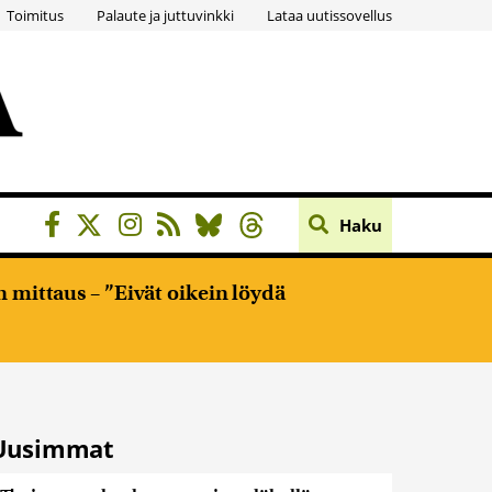
Toimitus
Palaute ja juttuvinkki
Lataa uutissovellus
Haku
 mittaus – ”Eivät oikein löydä
Uusimmat