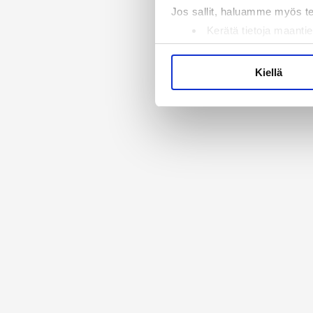
Jos sallit, haluamme myös t
Kerätä tietoja maantie
Tunnistaa laitteesi s
Lue lisää siitä, miten henkilö
Kiellä
suostumustasi tai peruuttaa 
Käytämme evästeitä tarjoama
ja kävijämäärämme analysoim
kumppaneillemme tietoja siitä
olet antanut heille tai joita 