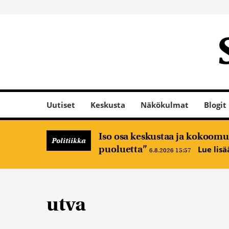
Uutiset
Keskusta
Näkökulmat
Blogit
Iso osa keskustaa ja kokoomus
Politiikka
puoluetta”
Lue lis
6.8.2026 15:57
utva