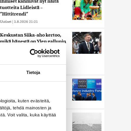
Ihmiset kahmivat nyt näitä
tuotteita Lidleistä –
”Hittitrendi”
Uutiset
|
5.8.2026 21:21
Keskustan Siika-aho kertoo,
mikä hänestä on Ylen gallupin
todellinen uutinen –
”Kokoomus maksaa siitä
hintaa”
Uutiset
|
6.8.2026 11:56
Tietoja
Murska-arvio: Nato on
vuosikymmenen jäljessä
Venäjän suorituskyvystä
ogioita, kuten evästeitä,
Uutiset
|
5.8.2026 22:15
ältöjä, tehdä mainosten ja
ä. Voit valita, kuka käyttää
Harva tajusi Hitlerin
olympialaisissa, mitä pinnan
alla kyti