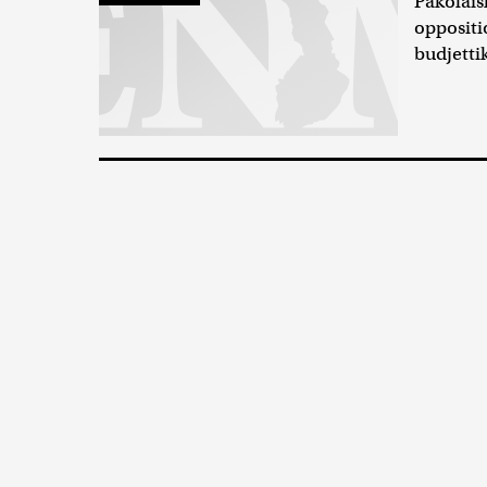
Pakolaisk
oppositi
budjetti