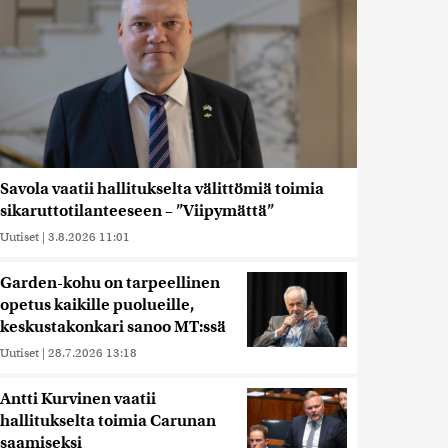
Savola vaatii hallitukselta välittömiä toimia
sikaruttotilanteeseen – ”Viipymättä”
Uutiset
|
3.8.2026 11:01
Garden-kohu on tarpeellinen
opetus kaikille puolueille,
keskustakonkari sanoo MT:ssä
Uutiset
|
28.7.2026 13:18
Antti Kurvinen vaatii
hallitukselta toimia Carunan
saamiseksi