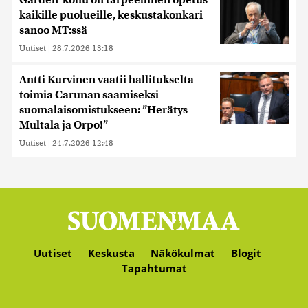
Garden-kohu on tarpeellinen opetus
kaikille puolueille, keskustakonkari
sanoo MT:ssä
Uutiset
|
28.7.2026 13:18
Antti Kurvinen vaatii hallitukselta
toimia Carunan saamiseksi
suomalaisomistukseen: ”Herätys
Multala ja Orpo!”
Uutiset
|
24.7.2026 12:48
Uutiset
Keskusta
Näkökulmat
Blogit
Tapahtumat