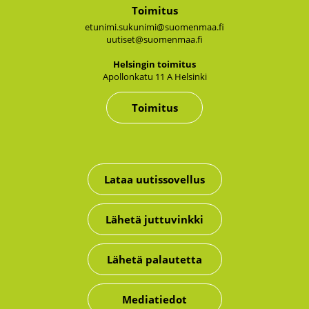
Toimitus
etunimi.sukunimi@suomenmaa.fi
uutiset@suomenmaa.fi
Hel­sin­gin toi­mi­tus
Apol­lon­ka­tu 11 A Hel­sin­ki
Toimitus
Lataa uutissovellus
Lähetä juttuvinkki
Lähetä palautetta
Mediatiedot