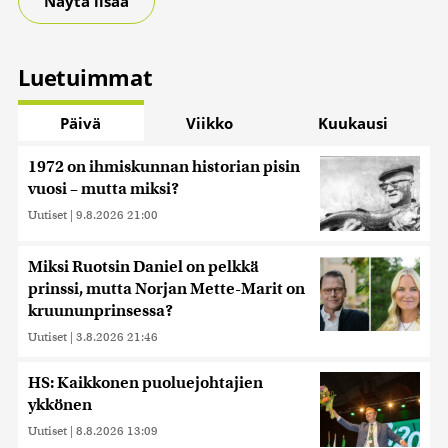
Näytä lisää
Luetuimmat
Päivä
Viikko
Kuukausi
1972 on ihmiskunnan historian pisin
vuosi – mutta miksi?
Uutiset
|
9.8.2026 21:00
Miksi Ruotsin Daniel on pelkkä
prinssi, mutta Norjan Mette-Marit on
kruununprinsessa?
Uutiset
|
3.8.2026 21:46
HS: Kaikkonen puoluejohtajien
ykkönen
Uutiset
|
8.8.2026 13:09