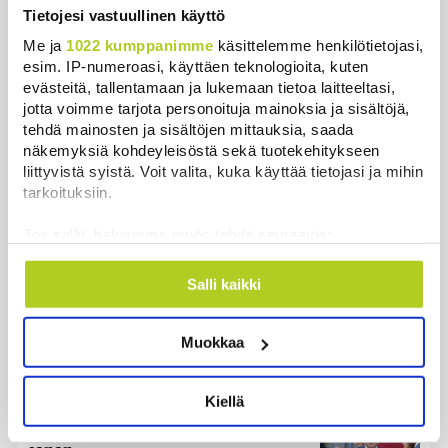
Tietojesi vastuullinen käyttö
Uutiset
Me ja
1022 kumppanimme
käsittelemme henkilötietojasi,
esim. IP-numeroasi, käyttäen teknologioita, kuten
Uusimmat
Luetuimmat
evästeitä, tallentamaan ja lukemaan tietoa laitteeltasi,
jotta voimme tarjota personoituja mainoksia ja sisältöjä,
tehdä mainosten ja sisältöjen mittauksia, saada
näkemyksiä kohdeyleisöstä sekä tuotekehitykseen
liittyvistä syistä. Voit valita, kuka käyttää tietojasi ja mihin
tarkoituksiin.
Jos sallit, haluamme myös tehdä seuraavia:
Kerätä tietoja maantieteellisestä sijainnistasi,
mahdollisesti muutaman metrin tarkkuudella
Salli kaikki
Tunnistaa laitteesi skannaamalla sen
ominaispiirteitä aktiivisesti (sormenjäljen
Suomen ensimmäiset afrikkalaisen sikaruton
Muokkaa
muodostaminen)
tapaukset vahvistettiin EU-laboratoriossa
Lue lisää siitä, miten henkilötietojasi käsitellään ja miten
Uutiset
|
10.8.2026 13:52
voit määrittää asetuksesi
tiedot-osiossa
. Voit muuttaa
Kiellä
suostumustasi tai peruuttaa sen milloin vain
Kesän kohu kirvoitti kuukauden
evästeilmoituksessa.