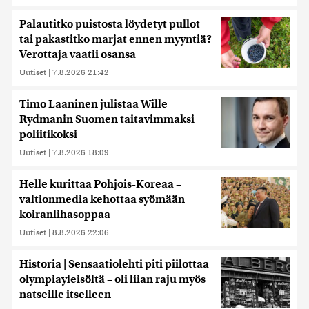
Palautitko puistosta löydetyt pullot
tai pakastitko marjat ennen myyntiä?
Verottaja vaatii osansa
Uutiset
|
7.8.2026 21:42
Timo Laaninen julistaa Wille
Rydmanin Suomen taitavimmaksi
poliitikoksi
Uutiset
|
7.8.2026 18:09
Helle kurittaa Pohjois-Koreaa –
valtionmedia kehottaa syömään
koiranlihasoppaa
Uutiset
|
8.8.2026 22:06
Historia | Sensaatiolehti piti piilottaa
olympiayleisöltä – oli liian raju myös
natseille itselleen