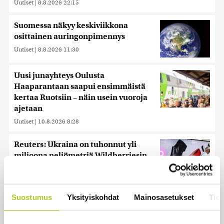
Uutiset
|
8.8.2026 22:15
Suomessa näkyy keskiviikkona
osittainen auringonpimennys
Uutiset
|
8.8.2026 11:30
Uusi junayhteys Oulusta
Haaparantaan saapui ensimmäistä
kertaa Ruotsiin – näin usein vuoroja
ajetaan
Uutiset
|
10.8.2026 8:28
Reuters: Ukraina on tuhonnut yli
miljoona neliömetriä Wildberriesin
varastotilaa
Uutiset
|
7.8.2026 21:55
Suostumus
Yksityiskohdat
Mainosasetukset
Tiet