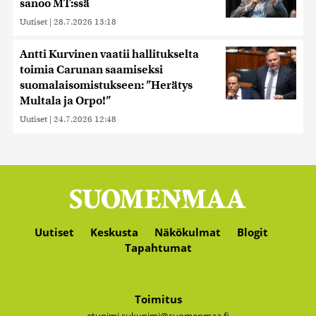
sanoo MT:ssä
Uutiset
|
28.7.2026 13:18
Antti Kurvinen vaatii hallitukselta
toimia Carunan saamiseksi
suomalaisomistukseen: ”Herätys
Multala ja Orpo!”
Uutiset
|
24.7.2026 12:48
Uutiset
Keskusta
Näkökulmat
Blogit
Tapahtumat
Toimitus