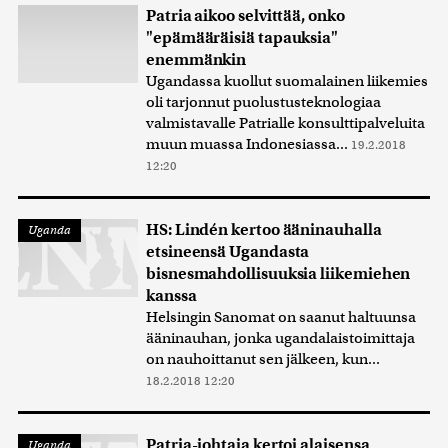
Patria aikoo selvittää, onko
"epämääräisiä tapauksia"
enemmänkin
Ugandassa kuollut suomalainen liikemies
oli tarjonnut puolustusteknologiaa
valmistavalle Patrialle konsulttipalveluita
muun muassa Indonesiassa...
19.2.2018
12:20
HS: Lindén kertoo ääninauhalla
Uganda
etsineensä Ugandasta
bisnesmahdollisuuksia liikemiehen
kanssa
Helsingin Sanomat on saanut haltuunsa
ääninauhan, jonka ugandalaistoimittaja
on nauhoittanut sen jälkeen, kun...
18.2.2018 12:20
Patria-johtaja kertoi alaisensa
Uganda