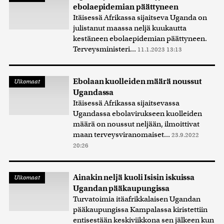
ebolaepidemian päättyneen
Itäisessä Afrikassa sijaitseva Uganda on
julistanut maassa neljä kuukautta
kestäneen ebolaepidemian päättyneen.
Terveysministeri...
11.1.2023 13:13
Ebolaan kuolleiden määrä noussut
Ulkomaat
Ugandassa
Itäisessä Afrikassa sijaitsevassa
Ugandassa ebolavirukseen kuolleiden
määrä on noussut neljään, ilmoittivat
maan terveysviranomaiset...
23.9.2022
20:26
Ainakin neljä kuoli Isisin iskuissa
Ulkomaat
Ugandan pääkaupungissa
Turvatoimia itäafrikkalaisen Ugandan
pääkaupungissa Kampalassa kiristettiin
entisestään keskiviikkona sen jälkeen kun