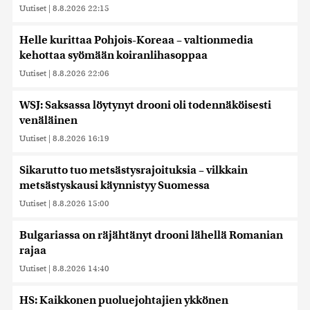
Uutiset
|
8.8.2026 22:15
Helle kurittaa Pohjois-Koreaa – valtionmedia
kehottaa syömään koiranlihasoppaa
Uutiset
|
8.8.2026 22:06
WSJ: Saksassa löytynyt drooni oli todennäköisesti
venäläinen
Uutiset
|
8.8.2026 16:19
Sikarutto tuo metsästysrajoituksia – vilkkain
metsästyskausi käynnistyy Suomessa
Uutiset
|
8.8.2026 15:00
Bulgariassa on räjähtänyt drooni lähellä Romanian
rajaa
Uutiset
|
8.8.2026 14:40
HS: Kaikkonen puoluejohtajien ykkönen