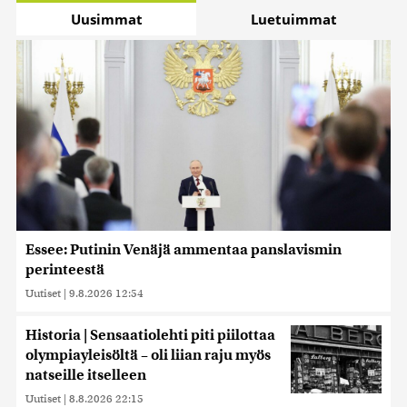
Uusimmat
Luetuimmat
Essee: Putinin Venäjä ammentaa panslavismin
perinteestä
Uutiset
|
9.8.2026 12:54
Historia | Sensaatiolehti piti piilottaa
olympiayleisöltä – oli liian raju myös
natseille itselleen
Uutiset
|
8.8.2026 22:15