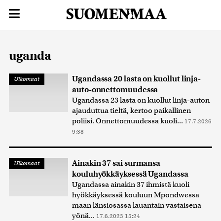
uganda
Ugandassa 20 lasta on kuollut linja-
Ulkomaat
auto-onnettomuudessa
Ugandassa 23 lasta on kuollut linja-auton
ajauduttua tieltä, kertoo paikallinen
poliisi. Onnettomuudessa kuoli...
17.7.2026
9:38
Ainakin 37 sai surmansa
Ulkomaat
kouluhyökkäyksessä Ugandassa
Ugandassa ainakin 37 ihmistä kuoli
hyökkäyksessä kouluun Mpondwessa
maan länsiosassa lauantain vastaisena
yönä...
17.6.2023 15:24