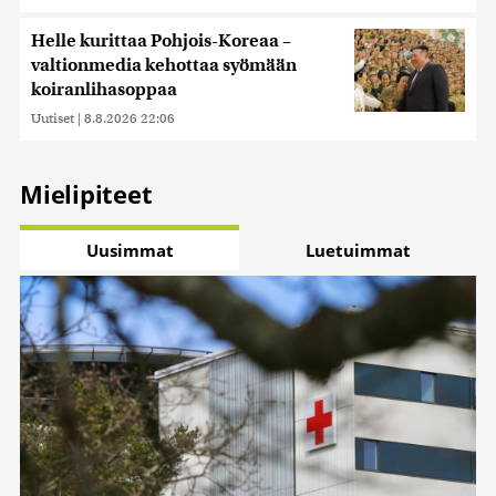
Helle kurittaa Pohjois-Koreaa –
valtionmedia kehottaa syömään
koiranlihasoppaa
Uutiset
|
8.8.2026 22:06
Mielipiteet
Uusimmat
Luetuimmat