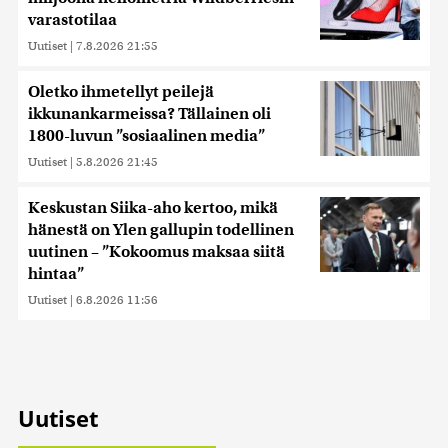
varastotilaa
Uutiset
|
7.8.2026 21:55
Oletko ihmetellyt peilejä
ikkunankarmeissa? Tällainen oli
1800-luvun ”sosiaalinen media”
Uutiset
|
5.8.2026 21:45
Keskustan Siika-aho kertoo, mikä
hänestä on Ylen gallupin todellinen
uutinen – ”Kokoomus maksaa siitä
hintaa”
Uutiset
|
6.8.2026 11:56
Uutiset