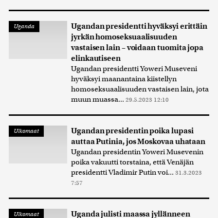
Ugandan presidentti hyväksyi erittäin
Uganda
jyrkän homoseksuaalisuuden
vastaisen lain – voidaan tuomita jopa
elinkautiseen
Ugandan presidentti Yoweri Museveni
hyväksyi maanantaina kiistellyn
homoseksuaalisuuden vastaisen lain, jota
muun muassa...
29.5.2023 12:10
Ugandan presidentin poika lupasi
Ulkomaat
auttaa Putinia, jos Moskovaa uhataan
Ugandan presidentin Yoweri Musevenin
poika vakuutti torstaina, että Venäjän
presidentti Vladimir Putin voi...
31.3.2023
7:57
Uganda julisti maassa jyllänneen
Ulkomaat