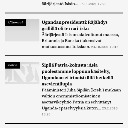
äärijärjestö Isisin...
17.11.2021 17:20
Ugandan presidentti: Räjähdys
Ulkomaat
grillillä oli terrori-isku
Äärijärjestö Isis on aktivoitunut maassa,
Britannia ja Ranska tiukensivat
matkustussuosituksiaan.
24.10.2021 12:13
Sipilä Patria-kohusta: Asia
Patria
puolestamme loppuun käsitelty,
Ugandaan ei irtoaisi tällä hetkellä
asevientilupia
Pääministeri Juha Sipilän (kesk.) mukaan
valtion enemmistöomisteinen
asetarvikeyhtiö Patria on selvittänyt
Uganda-epäselvyyksiä kuten...
23.2.2018
13:28