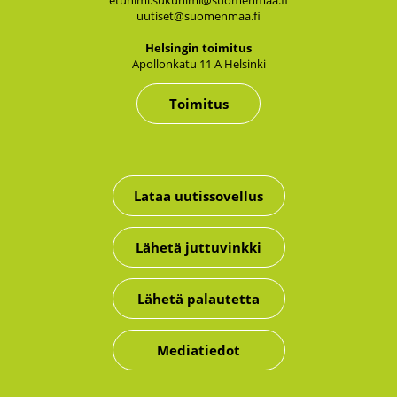
etunimi.sukunimi@suomenmaa.fi
uutiset@suomenmaa.fi
Hel­sin­gin toi­mi­tus
Apol­lon­ka­tu 11 A Hel­sin­ki
Toimitus
Lataa uutissovellus
Lähetä juttuvinkki
Lähetä palautetta
Mediatiedot