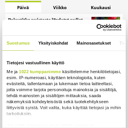
Päivä
Viikko
Kuukausi
Palautitko puistosta löydetyt pullot
tai pakastitko marjat ennen myyntiä?
Verottaja vaatii osansa
Uutiset
|
7.8.2026 21:42
Suostumus
Yksityiskohdat
Mainosasetukset
Tiet
Miksi Ruotsin Daniel on pelkkä
prinssi, mutta Norjan Mette-Marit on
Tietojesi vastuullinen käyttö
kruununprinsessa?
Me ja
1022 kumppanimme
käsittelemme henkilötietojasi,
Uutiset
|
3.8.2026 21:46
esim. IP-numeroasi, käyttäen teknologioita, kuten
evästeitä, tallentamaan ja lukemaan tietoa laitteeltasi,
Timo Laaninen julistaa Wille
jotta voimme tarjota personoituja mainoksia ja sisältöjä,
Rydmanin Suomen taitavimmaksi
tehdä mainosten ja sisältöjen mittauksia, saada
poliitikoksi
näkemyksiä kohdeyleisöstä sekä tuotekehitykseen
Uutiset
|
7.8.2026 18:09
liittyvistä syistä. Voit valita, kuka käyttää tietojasi ja mihin
tarkoituksiin.
Juutalainen miekkailija voitti
natseille mitalin ja kohotti kätensä
Jos sallit, haluamme myös tehdä seuraavia: