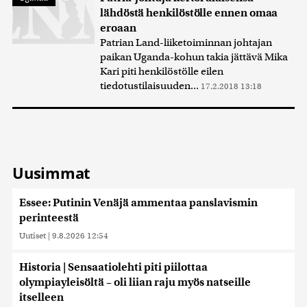
lähdöstä henkilöstölle ennen omaa
eroaan
Patrian Land-liiketoiminnan johtajan
paikan Uganda-kohun takia jättävä Mika
Kari piti henkilöstölle eilen
tiedotustilaisuuden...
17.2.2018 13:18
Uusimmat
Essee: Putinin Venäjä ammentaa panslavismin
perinteestä
Uutiset
|
9.8.2026 12:54
Historia | Sensaatiolehti piti piilottaa
olympiayleisöltä – oli liian raju myös natseille
itselleen