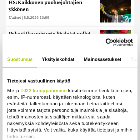
HS: Kaikkonen puoluejohtajien
ykkönen
Uutiset
|
8.8.2026 13:09
Palautitko puistosta löydetyt pullot
tai pakastitko marjat ennen myyntiä?
Verottaja vaatii osansa
Uutiset
|
7.8.2026 21:42
Suostumus
Yksityiskohdat
Mainosasetukset
Tiet
Timo Laaninen julistaa Wille
Rydmanin Suomen taitavimmaksi
Tietojesi vastuullinen käyttö
poliitikoksi
Me ja
1022 kumppanimme
käsittelemme henkilötietojasi,
Uutiset
|
7.8.2026 18:09
esim. IP-numeroasi, käyttäen teknologioita, kuten
evästeitä, tallentamaan ja lukemaan tietoa laitteeltasi,
Helle kurittaa Pohjois-Koreaa –
jotta voimme tarjota personoituja mainoksia ja sisältöjä,
valtionmedia kehottaa syömään
tehdä mainosten ja sisältöjen mittauksia, saada
koiranlihasoppaa
näkemyksiä kohdeyleisöstä sekä tuotekehitykseen
Uutiset
|
8.8.2026 22:06
liittyvistä syistä. Voit valita, kuka käyttää tietojasi ja mihin
tarkoituksiin.