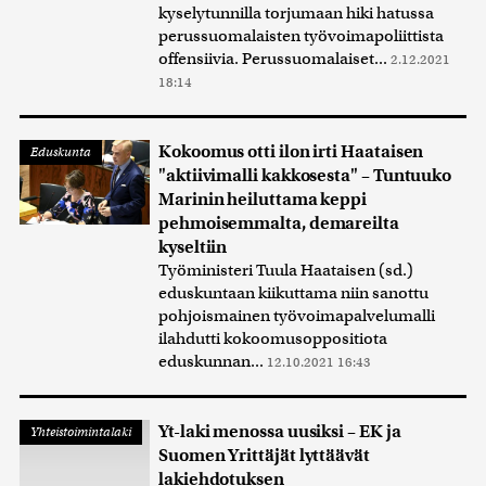
kyselytunnilla torjumaan hiki hatussa
perussuomalaisten työvoimapoliittista
offensiivia. Perussuomalaiset...
2.12.2021
18:14
Kokoomus otti ilon irti Haataisen
Eduskunta
"aktiivimalli kakkosesta" – Tuntuuko
Marinin heiluttama keppi
pehmoisemmalta, demareilta
kyseltiin
Työministeri Tuula Haataisen (sd.)
eduskuntaan kiikuttama niin sanottu
pohjoismainen työvoimapalvelumalli
ilahdutti kokoomusoppositiota
eduskunnan...
12.10.2021 16:43
Yt-laki menossa uusiksi – EK ja
Yhteistoimintalaki
Suomen Yrittäjät lyttäävät
lakiehdotuksen