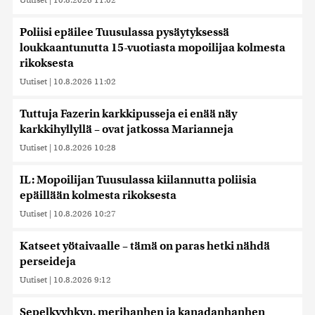
Poliisi epäilee Tuusulassa pysäytyksessä
loukkaantunutta 15-vuotiasta mopoilijaa kolmesta
rikoksesta
Uutiset
|
10.8.2026 11:02
Tuttuja Fazerin karkkipusseja ei enää näy
karkkihyllyllä – ovat jatkossa Marianneja
Uutiset
|
10.8.2026 10:28
IL: Mopoilijan Tuusulassa kiilannutta poliisia
epäillään kolmesta rikoksesta
Uutiset
|
10.8.2026 10:27
Katseet yötaivaalle – tämä on paras hetki nähdä
perseideja
Uutiset
|
10.8.2026 9:12
Sepelkyyhkyn, merihanhen ja kanadanhanhen