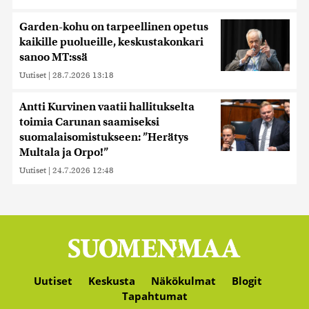
Garden-kohu on tarpeellinen opetus
kaikille puolueille, keskustakonkari
sanoo MT:ssä
Uutiset
|
28.7.2026 13:18
Antti Kurvinen vaatii hallitukselta
toimia Carunan saamiseksi
suomalaisomistukseen: ”Herätys
Multala ja Orpo!”
Uutiset
|
24.7.2026 12:48
Uutiset
Keskusta
Näkökulmat
Blogit
Tapahtumat