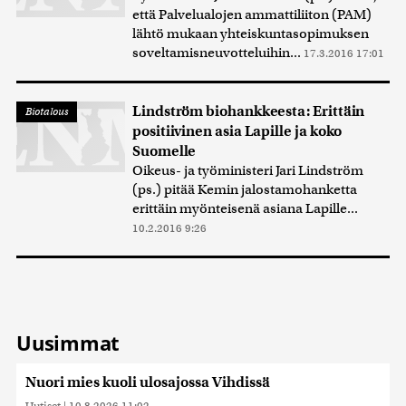
että Palvelualojen ammattiliiton (PAM)
lähtö mukaan yhteiskuntasopimuksen
soveltamisneuvotteluihin...
17.3.2016 17:01
Lindström biohankkeesta: Erittäin
Biotalous
positiivinen asia Lapille ja koko
Suomelle
Oikeus- ja työministeri Jari Lindström
(ps.) pitää Kemin jalostamohanketta
erittäin myönteisenä asiana Lapille...
10.2.2016 9:26
Uusimmat
Nuori mies kuoli ulosajossa Vihdissä
Uutiset
|
10.8.2026 11:02