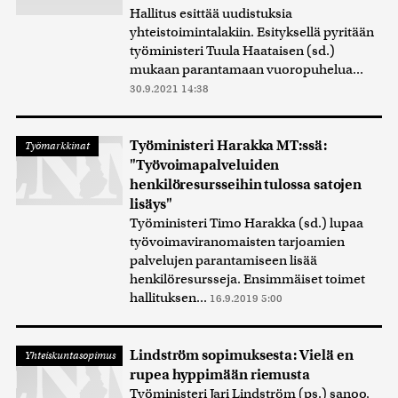
Hallitus esittää uudistuksia
yhteistoimintalakiin. Esityksellä pyritään
työministeri Tuula Haataisen (sd.)
mukaan parantamaan vuoropuhelua...
30.9.2021 14:38
Työministeri Harakka MT:ssä:
Työmarkkinat
"Työvoimapalveluiden
henkilöresursseihin tulossa satojen
lisäys"
Työministeri Timo Harakka (sd.) lupaa
työvoimaviranomaisten tarjoamien
palvelujen parantamiseen lisää
henkilöresursseja. Ensimmäiset toimet
hallituksen...
16.9.2019 5:00
Lindström sopimuksesta: Vielä en
Yhteiskuntasopimus
rupea hyppimään riemusta
Työministeri Jari Lindström (ps.) sanoo,