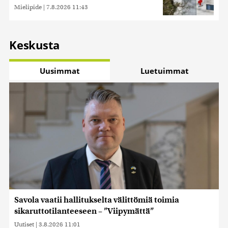
Mielipide
|
7.8.2026 11:43
Keskusta
Uusimmat
Luetuimmat
Savola vaatii hallitukselta välittömiä toimia
sikaruttotilanteeseen – ”Viipymättä”
Uutiset
|
3.8.2026 11:01