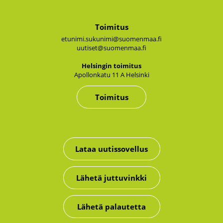
Toimitus
etunimi.sukunimi@suomenmaa.fi
uutiset@suomenmaa.fi
Hel­sin­gin toi­mi­tus
Apol­lon­ka­tu 11 A Hel­sin­ki
Toimitus
Lataa uutissovellus
Lähetä juttuvinkki
Lähetä palautetta