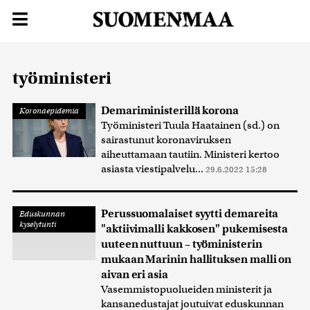
työministeri
Demariministerillä korona
Koronaepidemia
Työministeri Tuula Haatainen (sd.) on
sairastunut koronaviruksen
aiheuttamaan tautiin. Ministeri kertoo
asiasta viestipalvelu...
29.6.2022 15:28
Perussuomalaiset syytti demareita
Eduskunnan
kyselytunti
"aktiivimalli kakkosen" pukemisesta
uuteen nuttuun – työministerin
mukaan Marinin hallituksen malli on
aivan eri asia
Vasemmistopuolueiden ministerit ja
kansanedustajat joutuivat eduskunnan