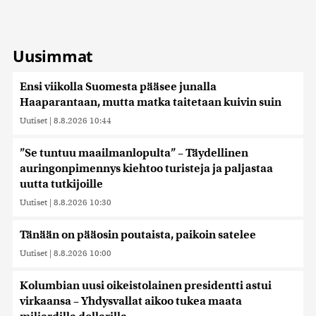
Uusimmat
Ensi viikolla Suomesta pääsee junalla
Haaparantaan, mutta matka taitetaan kuivin suin
Uutiset
|
8.8.2026 10:44
”Se tuntuu maailmanlopulta” – Täydellinen
auringonpimennys kiehtoo turisteja ja paljastaa
uutta tutkijoille
Uutiset
|
8.8.2026 10:30
Tänään on pääosin poutaista, paikoin satelee
Uutiset
|
8.8.2026 10:00
Kolumbian uusi oikeistolainen presidentti astui
virkaansa – Yhdysvallat aikoo tukea maata