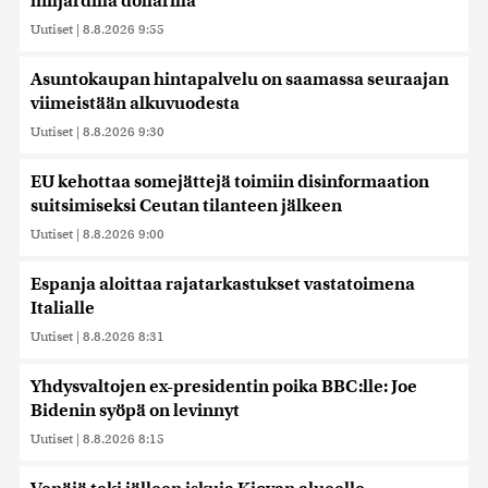
miljardilla dollarilla
Uutiset
|
8.8.2026 9:55
Asuntokaupan hintapalvelu on saamassa seuraajan
viimeistään alkuvuodesta
Uutiset
|
8.8.2026 9:30
EU kehottaa somejättejä toimiin disinformaation
suitsimiseksi Ceutan tilanteen jälkeen
Uutiset
|
8.8.2026 9:00
Espanja aloittaa rajatarkastukset vastatoimena
Italialle
Uutiset
|
8.8.2026 8:31
Yhdysvaltojen ex-presidentin poika BBC:lle: Joe
Bidenin syöpä on levinnyt
Uutiset
|
8.8.2026 8:15