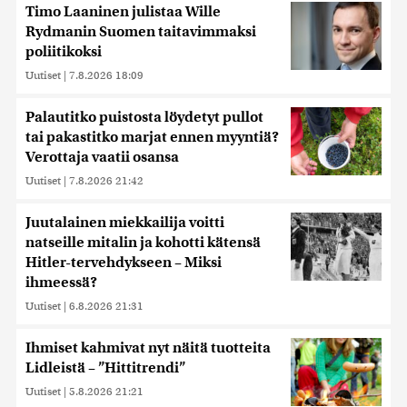
Timo Laaninen julistaa Wille
Rydmanin Suomen taitavimmaksi
poliitikoksi
Uutiset
|
7.8.2026 18:09
Palautitko puistosta löydetyt pullot
tai pakastitko marjat ennen myyntiä?
Verottaja vaatii osansa
Uutiset
|
7.8.2026 21:42
Juutalainen miekkailija voitti
natseille mitalin ja kohotti kätensä
Hitler-tervehdykseen – Miksi
ihmeessä?
Uutiset
|
6.8.2026 21:31
Ihmiset kahmivat nyt näitä tuotteita
Lidleistä – ”Hittitrendi”
Uutiset
|
5.8.2026 21:21