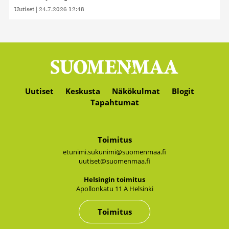
Uutiset
|
24.7.2026 12:48
Uutiset
Keskusta
Näkökulmat
Blogit
Tapahtumat
Toimitus
etunimi.sukunimi@suomenmaa.fi
uutiset@suomenmaa.fi
Hel­sin­gin toi­mi­tus
Apol­lon­ka­tu 11 A Hel­sin­ki
Toimitus