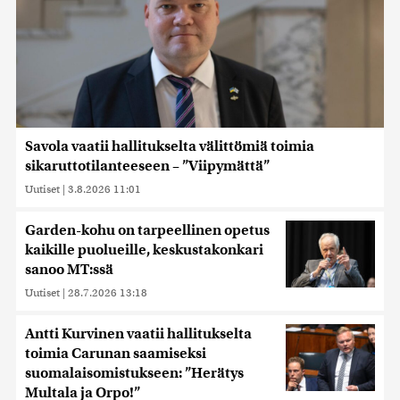
Savola vaatii hallitukselta välittömiä toimia
sikaruttotilanteeseen – ”Viipymättä”
Uutiset
|
3.8.2026 11:01
Garden-kohu on tarpeellinen opetus
kaikille puolueille, keskustakonkari
sanoo MT:ssä
Uutiset
|
28.7.2026 13:18
Antti Kurvinen vaatii hallitukselta
toimia Carunan saamiseksi
suomalaisomistukseen: ”Herätys
Multala ja Orpo!”