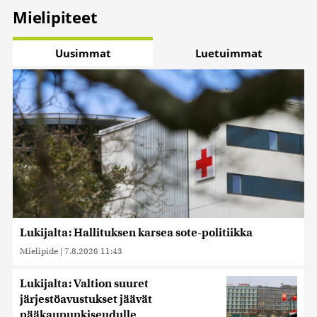
Mielipiteet
Uusimmat
Luetuimmat
Lukijalta: Hallituksen karsea sote-politiikka
Mielipide
|
7.8.2026 11:43
Lukijalta: Valtion suuret
järjestöavustukset jäävät
pääkaupunkiseudulle