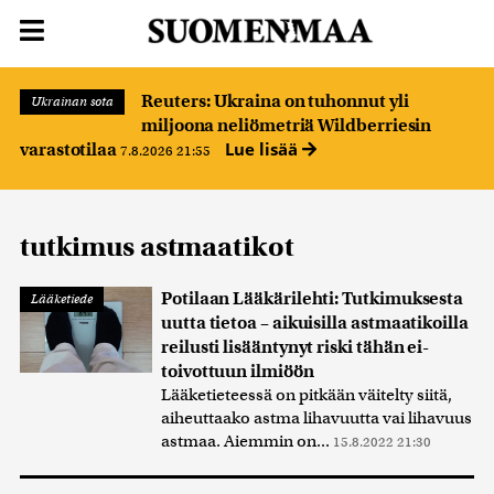
Reuters: Ukraina on tuhonnut yli
Ukrainan sota
miljoona neliömetriä Wildberriesin
Lue lisää
varastotilaa
7.8.2026 21:55
tutkimus astmaatikot
Potilaan Lääkärilehti: Tutkimuksesta
Lääketiede
uutta tietoa – aikuisilla astmaatikoilla
reilusti lisääntynyt riski tähän ei-
toivottuun ilmiöön
Lääketieteessä on pit­kään väi­telty siitä,
aiheut­taako ast­ma liha­vuutta vai li­havuus
ast­maa. Aiem­min on...
15.8.2022 21:30