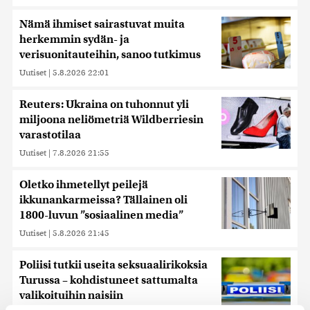
Nämä ihmiset sairastuvat muita
herkemmin sydän- ja
verisuonitauteihin, sanoo tutkimus
Uutiset
|
5.8.2026 22:01
Reuters: Ukraina on tuhonnut yli
miljoona neliömetriä Wildberriesin
varastotilaa
Uutiset
|
7.8.2026 21:55
Oletko ihmetellyt peilejä
ikkunankarmeissa? Tällainen oli
1800-luvun ”sosiaalinen media”
Uutiset
|
5.8.2026 21:45
Poliisi tutkii useita seksuaalirikoksia
Turussa – kohdistuneet sattumalta
valikoituihin naisiin