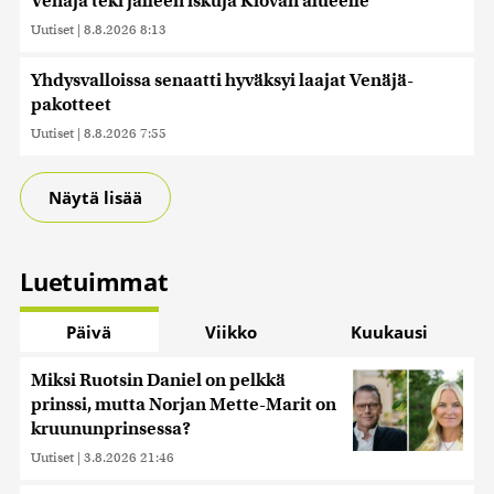
Venäjä teki jälleen iskuja Kiovan alueelle
Uutiset
|
8.8.2026 8:13
Yhdysvalloissa senaatti hyväksyi laajat Venäjä-
pakotteet
Uutiset
|
8.8.2026 7:55
Näytä lisää
Luetuimmat
Päivä
Viikko
Kuukausi
Miksi Ruotsin Daniel on pelkkä
prinssi, mutta Norjan Mette-Marit on
kruununprinsessa?
Uutiset
|
3.8.2026 21:46