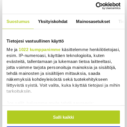
Uutiset
|
7.8.2026 10:55
Keskustan Siika-aho kertoo, mikä
hänestä on Ylen gallupin todellinen
Suostumus
Yksityiskohdat
Mainosasetukset
Tiet
uutinen – ”Kokoomus maksaa siitä
hintaa”
Uutiset
|
6.8.2026 11:56
Tietojesi vastuullinen käyttö
Me ja
1022 kumppanimme
käsittelemme henkilötietojasi,
esim. IP-numeroasi, käyttäen teknologioita, kuten
evästeitä, tallentamaan ja lukemaan tietoa laitteeltasi,
jotta voimme tarjota personoituja mainoksia ja sisältöjä,
Uutiset
tehdä mainosten ja sisältöjen mittauksia, saada
näkemyksiä kohdeyleisöstä sekä tuotekehitykseen
liittyvistä syistä. Voit valita, kuka käyttää tietojasi ja mihin
Uusimmat
Luetuimmat
tarkoituksiin.
Jos sallit, haluamme myös tehdä seuraavia:
Kerätä tietoja maantieteellisestä sijainnistasi,
mahdollisesti muutaman metrin tarkkuudella
Salli kaikki
Tunnistaa laitteesi skannaamalla sen