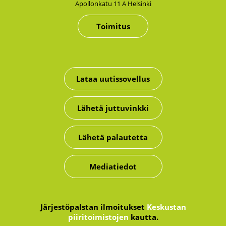
Apol­lon­ka­tu 11 A Hel­sin­ki
Toimitus
Lataa uutissovellus
Lähetä juttuvinkki
Lähetä palautetta
Mediatiedot
Järjestöpalstan ilmoitukset
Keskustan
piiritoimistojen
kautta.