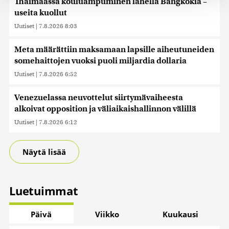
Thaimaassa kouluampuminen lähellä Bangkokia –
tukemiseen ja kävijämäärämme analysoimiseen. Lisäksi
useita kuollut
jaamme sosiaalisen median, mainosalan ja analytiikka-
Uutiset
|
7.8.2026 8:03
alan kumppaneillemme tietoja siitä, miten käytät
sivustoamme. Kumppanimme voivat yhdistää näitä
Meta määrättiin maksamaan lapsille aiheutuneiden
tietoja muihin tietoihin, joita olet antanut heille tai joita on
somehaittojen vuoksi puoli miljardia dollaria
kerätty, kun olet käyttänyt heidän palvelujaan. Tietoja
saatetaan myös siirtää ulkomaille.
Uutiset
|
7.8.2026 6:52
Venezuelassa neuvottelut siirtymävaiheesta
alkoivat opposition ja väliaikaishallinnon välillä
Uutiset
|
7.8.2026 6:12
Näytä lisää
Luetuimmat
Päivä
Viikko
Kuukausi