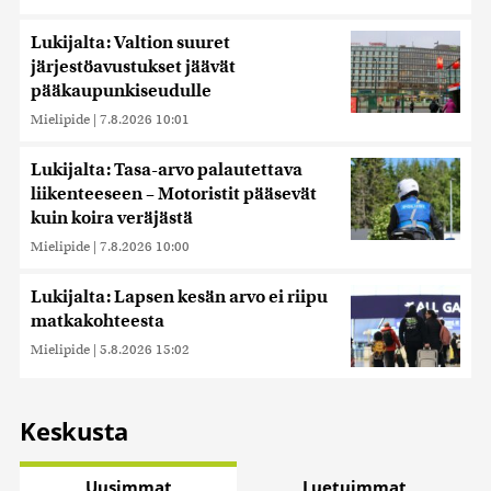
Lukijalta: Valtion suuret
järjestöavustukset jäävät
pääkaupunkiseudulle
Mielipide
|
7.8.2026 10:01
Lukijalta: Tasa-arvo palautettava
liikenteeseen – Motoristit pääsevät
kuin koira veräjästä
Mielipide
|
7.8.2026 10:00
Lukijalta: Lapsen kesän arvo ei riipu
matkakohteesta
Mielipide
|
5.8.2026 15:02
Keskusta
Uusimmat
Luetuimmat