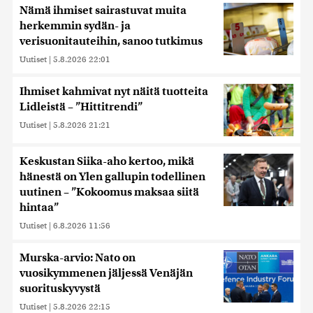
Nämä ihmiset sairastuvat muita
herkemmin sydän- ja
verisuonitauteihin, sanoo tutkimus
Uutiset
|
5.8.2026 22:01
Ihmiset kahmivat nyt näitä tuotteita
Lidleistä – ”Hittitrendi”
Uutiset
|
5.8.2026 21:21
Keskustan Siika-aho kertoo, mikä
hänestä on Ylen gallupin todellinen
uutinen – ”Kokoomus maksaa siitä
hintaa”
Uutiset
|
6.8.2026 11:56
Murska-arvio: Nato on
vuosikymmenen jäljessä Venäjän
suorituskyvystä
Uutiset
|
5.8.2026 22:15