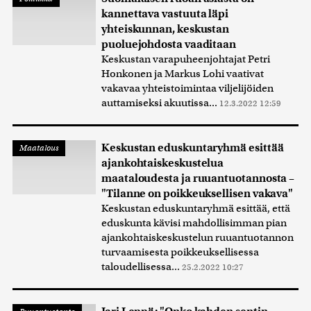
kannettava vastuuta läpi
yhteiskunnan, keskustan
puoluejohdosta vaaditaan
Keskustan varapuheenjohtajat Petri
Honkonen ja Markus Lohi vaativat
vakavaa yhteistoimintaa viljelijöiden
auttamiseksi akuutissa...
12.3.2022 12:59
Keskustan eduskuntaryhmä esittää
Maatalous
ajankohtaiskeskustelua
maataloudesta ja ruuantuotannosta –
"Tilanne on poikkeuksellisen vakava"
Keskustan eduskuntaryhmä esittää, että
eduskunta kävisi mahdollisimman pian
ajankohtaiskeskustelun ruuantuotannon
turvaamisesta poikkeuksellisessa
taloudellisessa...
25.2.2022 10:27