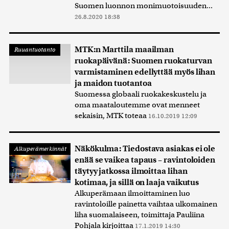
Suomen luonnon monimuotoisuuden...
26.8.2020 18:38
MTK:n Marttila maailman
Ruuantuotanto
ruokapäivänä: Suomen ruokaturvan
varmistaminen edellyttää myös lihan
ja maidon tuotantoa
Suomessa globaali ruokakeskustelu ja
oma maataloutemme ovat menneet
sekaisin, MTK toteaa
16.10.2019 12:09
Näkökulma: Tiedostava asiakas ei ole
Alkuperämerkinnät
enää se vaikea tapaus – ravintoloiden
täytyy jatkossa ilmoittaa lihan
kotimaa, ja sillä on laaja vaikutus
Alkuperämaan ilmoittaminen luo
ravintoloille painetta vaihtaa ulkomainen
liha suomalaiseen, toimittaja Pauliina
Pohjala kirjoittaa
17.1.2019 14:30