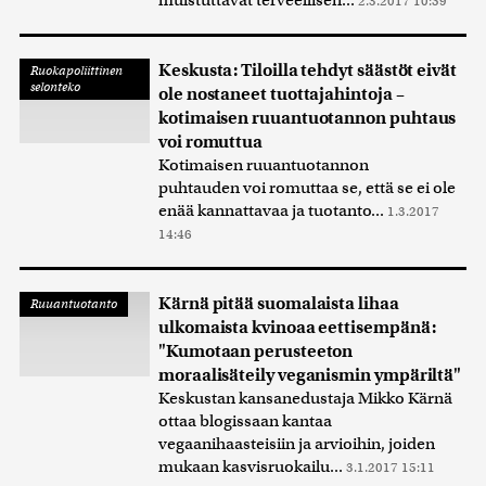
muistuttavat terveellisen...
2.3.2017 10:59
Keskusta: Tiloilla tehdyt säästöt eivät
Ruokapoliittinen
selonteko
ole nostaneet tuottajahintoja –
kotimaisen ruuantuotannon puhtaus
voi romuttua
Kotimaisen ruuantuotannon
puhtauden voi romuttaa se, että se ei ole
enää kannattavaa ja tuotanto...
1.3.2017
14:46
Kärnä pitää suomalaista lihaa
Ruuantuotanto
ulkomaista kvinoaa eettisempänä:
"Kumotaan perusteeton
moraalisäteily veganismin ympäriltä"
Keskustan kansanedustaja Mikko Kärnä
ottaa blogissaan kantaa
vegaanihaasteisiin ja arvioihin, joiden
mukaan kasvisruokailu...
3.1.2017 15:11