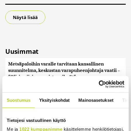
Näytä lisää
Uusimmat
Metsäpaloihin varalle tarvitaan kansallinen
suunnitelma, keskustan varapuheenjohtaja vaatii –
”Olisi naiivia ummistaa silmät”
Uutiset
|
7.8.2026 13:58
Sinilevätilanne heikentynyt tavallista huonommaksi
Suostumus
Yksityiskohdat
Mainosasetukset
Tiet
Uutiset
|
7.8.2026 12:16
Rajavartiolaitos sulkee loputkin itärajan esteaidan
Tietojesi vastuullinen käyttö
riistaportit afrikkalaisen sikaruton vuoksi
Me ja
1022 kumppanimme
käsittelemme henkilötietojasi,