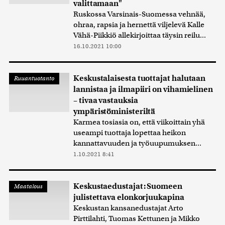
valittamaan"
Ruskossa Varsinais-Suomessa vehnää,
ohraa, rapsia ja hernettä viljelevä Kalle
Vähä-Piikkiö allekirjoittaa täysin reilu...
16.10.2021 10:00
Keskustalaisesta tuottajat halutaan
Ruuantuotanto
lannistaa ja ilmapiiri on vihamielinen
– tivaa vastauksia
ympäristöministeriltä
Karmea tosiasia on, että viikoittain yhä
useampi tuottaja lopettaa heikon
kannattavuuden ja työuupumuksen...
1.10.2021 8:41
Keskustaedustajat: Suomeen
Maatalous
julistettava elonkorjuukapina
Keskustan kansanedustajat Arto
Pirttilahti, Tuomas Kettunen ja Mikko