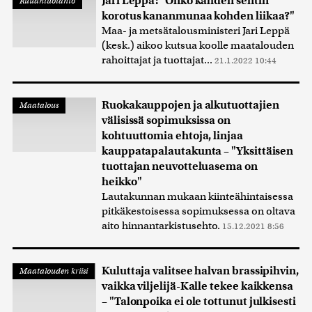
Jari Leppä: "Onko kahden sentin
Ruuantuotanto
korotus kananmunaa kohden liikaa?"
Maa- ja metsätalousministeri Jari Leppä
(kesk.) aikoo kutsua koolle maatalouden
rahoittajat ja tuottajat...
21.1.2022 10:44
Ruokakauppojen ja alkutuottajien
Maatalous
välisissä sopimuksissa on
kohtuuttomia ehtoja, linjaa
kauppatapalautakunta – "Yksittäisen
tuottajan neuvotteluasema on
heikko"
Lautakunnan mukaan kiinteähintaisessa
pitkäkestoisessa sopimuksessa on oltava
aito hinnantarkistusehto.
15.12.2021 8:56
Kuluttaja valitsee halvan brassipihvin,
Maatalouden kriisi
vaikka viljelijä-Kalle tekee kaikkensa
– "Talonpoika ei ole tottunut julkisesti