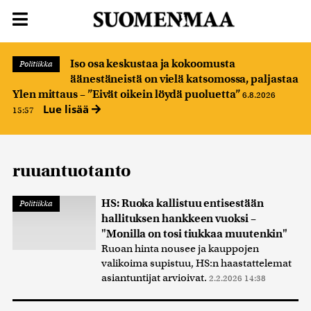
Iso osa keskustaa ja kokoomusta
Politiikka
äänestäneistä on vielä katsomossa, paljastaa
Ylen mittaus – ”Eivät oikein löydä puoluetta”
6.8.2026
Lue lisää
15:57
ruuantuotanto
HS: Ruoka kallistuu entisestään
Politiikka
hallituksen hankkeen vuoksi –
"Monilla on tosi tiukkaa muutenkin"
Ruoan hinta nousee ja kauppojen
valikoima supistuu, HS:n haastattelemat
asiantuntijat arvioivat.
2.2.2026 14:38