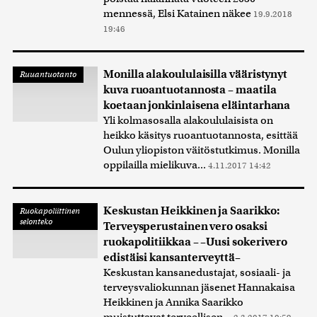
mennessä, Elsi Katainen näkee
19.9.2018
19:46
Monilla alakoululaisilla vääristynyt
Ruuantuotanto
kuva ruoantuotannosta – maatila
koetaan jonkinlaisena eläintarhana
Yli kolmasosalla alakoululaisista on
heikko käsitys ruoantuotannosta, esittää
Oulun yliopiston väitöstutkimus. Monilla
oppilailla mielikuva...
4.11.2017 14:42
Keskustan Heikkinen ja Saarikko:
Ruokapoliittinen
selonteko
Terveysperustainen vero osaksi
ruokapolitiikkaa – –Uusi sokerivero
edistäisi kansanterveyttä–
Keskustan kansanedustajat, sosiaali- ja
terveysvaliokunnan jäsenet Hannakaisa
Heikkinen ja Annika Saarikko