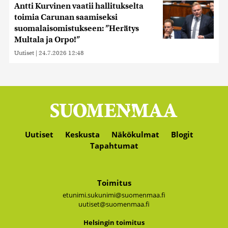
Antti Kurvinen vaatii hallitukselta
toimia Carunan saamiseksi
suomalaisomistukseen: ”Herätys
Multala ja Orpo!”
Uutiset
|
24.7.2026 12:48
Uutiset
Keskusta
Näkökulmat
Blogit
Tapahtumat
Toimitus
etunimi.sukunimi@suomenmaa.fi
uutiset@suomenmaa.fi
Hel­sin­gin toi­mi­tus