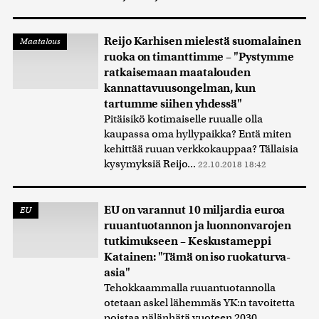
Reijo Karhisen mielestä suomalainen
Maatalous
ruoka on timanttimme – "Pystymme
ratkaisemaan maatalouden
kannattavuusongelman, kun
tartumme siihen yhdessä"
Pitäisikö kotimaiselle ruualle olla
kaupassa oma hyllypaikka? Entä miten
kehittää ruuan verkkokauppaa? Tällaisia
kysymyksiä Reijo...
22.10.2018 18:42
EU on varannut 10 miljardia euroa
EU
ruuantuotannon ja luonnonvarojen
tutkimukseen – Keskustameppi
Katainen: "Tämä on iso ruokaturva-
asia"
Tehokkaammalla ruuantuotannolla
otetaan askel lähemmäs YK:n tavoitetta
poistaa nälänhätä vuoteen 2030