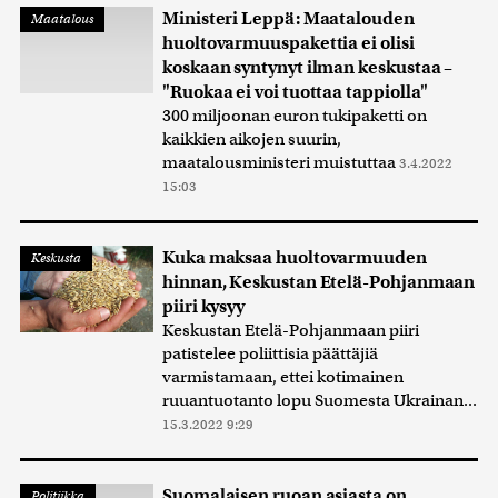
Ministeri Leppä: Maatalouden
Maatalous
huoltovarmuuspakettia ei olisi
koskaan syntynyt ilman keskustaa –
"Ruokaa ei voi tuottaa tappiolla"
300 miljoonan euron tukipaketti on
kaikkien aikojen suurin,
maatalousministeri muistuttaa
3.4.2022
15:03
Kuka maksaa huoltovarmuuden
Keskusta
hinnan, Keskustan Etelä-Pohjanmaan
piiri kysyy
Keskustan Etelä-Pohjanmaan piiri
patistelee poliittisia päättäjiä
varmistamaan, ettei kotimainen
ruuantuotanto lopu Suomesta Ukrainan...
15.3.2022 9:29
Suomalaisen ruoan asiasta on
Politiikka