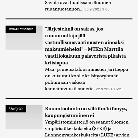
Savola ovat huolissaan Suomen
ruuantuotannon...
30.9.2021 9:00
"Järjestelmä on sairas, jos
Ruuantuotanto
ruuantuottaja jää
vastuullisuusvaatimusten ainoaksi
maksumieheksi" – MTK:n Marttila
vaatii lokakuun palaverista pikaista
kriisiapua
Maa- ja metsätalousministeri Jari Leppä
on kutsunut koolle kriisityöryhmän
pohtimaan vaikeaa
kannattavuustilannetta.
22.9.2021 15:21
Ruuantuotanto on välttämättömyys,
Mielipide
kaupungistuminen ei
Ympäristöministeriö on saanut Suomen
ympäristökeskukselta (SYKE) ja
Luonnonvarakeskukselta (LUKE) arvion