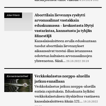
Aborttilain lievennys rysäytti
Aborttilaki
arvomaailmat vastakkain
eduskunnassa – keskustasta löytyi
vastarintaa, kannatusta ja tyhjän
äänestäjä
Kansalaisaloitteen avulla eduskuntaan
tuodut aborttilain lievennykset
aikaansaivat torstai-illan istunnossa
odotetun kaltaisen arvomaailmojen
yhteenoton. Siinä...
20.10.2022 20:19
Verkkokalastus norppa-alueilla
Kansalaisaloitteet
jatkuu ennallaan
Verkkokalastus jatkuu norppa-alueilla
entisin rajoituksin. Eduskunta hylkäsi
verkkokalastuksen täyskieltoa vaatineen
kansalaisaloitteen äänin 121...
19.10.2022