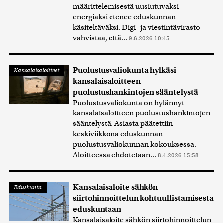
määrittelemisestä uusiutuvaksi
energiaksi etenee eduskunnan
käsiteltäväksi. Digi- ja viestintävirasto
vahvistaa, että...
9.6.2026 10:45
Puolustusvaliokunta hylkäsi
Kansalaisaloitteet
kansalaisaloitteen
puolustushankintojen sääntelystä
Puolustusvaliokunta on hylännyt
kansalaisaloitteen puolustushankintojen
sääntelystä. Asiasta päätettiin
keskiviikkona eduskunnan
puolustusvaliokunnan kokouksessa.
Aloitteessa ehdotetaan...
8.4.2026 15:58
Kansalaisaloite sähkön
Eduskunta
siirtohinnoittelun kohtuullistamisesta
eduskuntaan
Kansalaisaloite sähkön siirtohinnoittelun