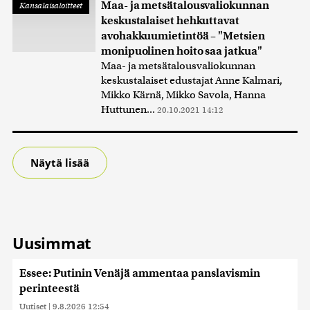
Maa- ja metsätalousvaliokunnan
Kansalaisaloitteet
keskustalaiset hehkuttavat
avohakkuumietintöä – "Metsien
monipuolinen hoito saa jatkua"
Maa- ja metsätalousvaliokunnan
keskustalaiset edustajat Anne Kalmari,
Mikko Kärnä, Mikko Savola, Hanna
Huttunen...
20.10.2021 14:12
Näytä lisää
Uusimmat
Essee: Putinin Venäjä ammentaa panslavismin
perinteestä
Uutiset
|
9.8.2026 12:54