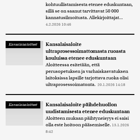
kohtuullistamisesta etenee eduskuntaan,
sillä se on saanut tarvittavat 50 000
kannatusilmoitusta. Allekirjoittajat...
4.2.2026 10:46
Kansalaisaloite
Kansalaisaloitteet
ultraprosessoimattomasta ruoasta
kouluissa etenee eduskuntaan
Aloitteessa esitetään, että
perusopetuksen ja varhaiskasvatuksen
laitoksissa lapsille tarjottava ruoka olisi
ultraprosessoimatonta.
20.1.2026 14:18
Kansalaisaloite päihdehuollon
Kansalaisaloitteet
uudistamisesta etenee eduskuntaan
Aloitteen mukaan päihtyneisyys ei saisi
olla este hoitoon pääsemiselle.
13.1.2026
8:42