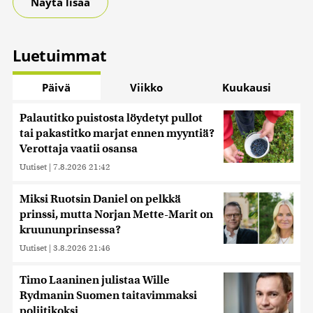
Näytä lisää
Luetuimmat
Päivä
Viikko
Kuukausi
Palautitko puistosta löydetyt pullot
tai pakastitko marjat ennen myyntiä?
Verottaja vaatii osansa
Uutiset
|
7.8.2026 21:42
Miksi Ruotsin Daniel on pelkkä
prinssi, mutta Norjan Mette-Marit on
kruununprinsessa?
Uutiset
|
3.8.2026 21:46
Timo Laaninen julistaa Wille
Rydmanin Suomen taitavimmaksi
poliitikoksi