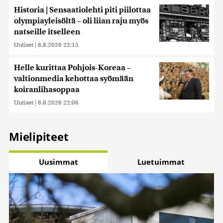
Historia | Sensaatiolehti piti piilottaa
olympiayleisöltä – oli liian raju myös
natseille itselleen
Uutiset
|
8.8.2026 22:15
Helle kurittaa Pohjois-Koreaa –
valtionmedia kehottaa syömään
koiranlihasoppaa
Uutiset
|
8.8.2026 22:06
Mielipiteet
Uusimmat
Luetuimmat