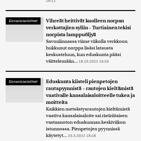
16:12
Vihreät heittivät kuolleen norpan
Kansalaisaloitteet
verkottajien syliin – Turtiainen tekisi
norpista lamppuöljyä
Savonlinnassa viime viikolla verkkoon
hukkunut norppa lisäsi latausta
keskusteluun, kun eduskunta pääsi
väittelemään...
18.10.2022 16:50
Eduskunta kiisteli pienpetojen
Kansalaisaloitteet
rautapyynnistä – rautojen kieltämistä
vaativalle kansalaisaloitteelle tukea ja
moitteita
Kaikkien metsästysrautojen kieltämistä
vaativa kansalaisaloite sai ristiriitaisen
vastaanoton eduskunnan keskiviikon
istunnossa. Pienpetojen pyynnissä
käytetyt...
23.3.2022 18:58