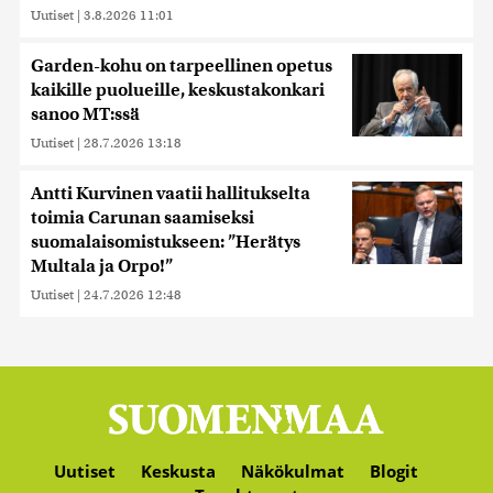
Uutiset
|
3.8.2026 11:01
Garden-kohu on tarpeellinen opetus
kaikille puolueille, keskustakonkari
sanoo MT:ssä
Uutiset
|
28.7.2026 13:18
Antti Kurvinen vaatii hallitukselta
toimia Carunan saamiseksi
suomalaisomistukseen: ”Herätys
Multala ja Orpo!”
Uutiset
|
24.7.2026 12:48
Uutiset
Keskusta
Näkökulmat
Blogit