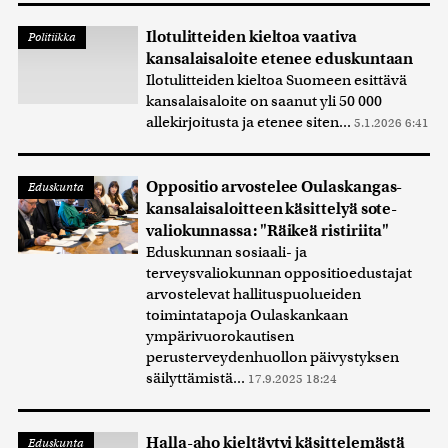
Ilotulitteiden kieltoa vaativa
Politiikka
kansalaisaloite etenee eduskuntaan
Ilotulitteiden kieltoa Suomeen esittävä
kansalaisaloite on saanut yli 50 000
allekirjoitusta ja etenee siten...
5.1.2026 6:41
Oppositio arvostelee Oulaskangas-
Eduskunta
kansalaisaloitteen käsittelyä sote-
valiokunnassa: "Räikeä ristiriita"
Eduskunnan sosiaali- ja
terveysvaliokunnan oppositioedustajat
arvostelevat hallituspuolueiden
toimintatapoja Oulaskankaan
ympärivuorokautisen
perusterveydenhuollon päivystyksen
säilyttämistä...
17.9.2025 18:24
Halla-aho kieltäytyi käsittelemästä
Eduskunta