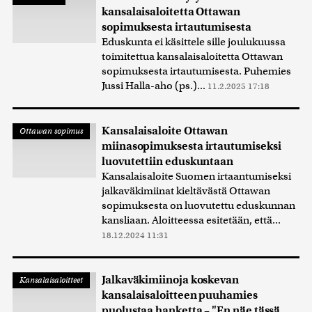
kansalaisaloitetta Ottawan
sopimuksesta irtautumisesta
Eduskunta ei käsittele sille joulukuussa
toimitettua kansalaisaloitetta Ottawan
sopimuksesta irtautumisesta. Puhemies
Jussi Halla-aho (ps.)...
11.2.2025 17:18
Kansalaisaloite Ottawan
Ottawan sopimus
miinasopimuksesta irtautumiseksi
luovutettiin eduskuntaan
Kansalaisaloite Suomen irtaantumiseksi
jalkaväkimiinat kieltävästä Ottawan
sopimuksesta on luovutettu eduskunnan
kansliaan. Aloitteessa esitetään, että...
18.12.2024 11:31
Jalkaväkimiinoja koskevan
Kansalaisaloitteet
kansalaisaloitteen puuhamies
puolustaa hanketta – "En näe tässä