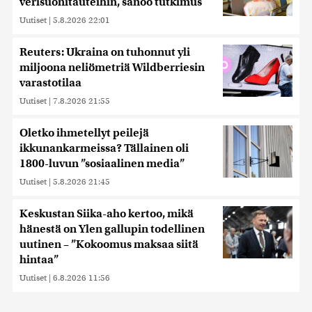
verisuonitauteihin, sanoo tutkimus
Uutiset
|
5.8.2026 22:01
Reuters: Ukraina on tuhonnut yli
miljoona neliömetriä Wildberriesin
varastotilaa
Uutiset
|
7.8.2026 21:55
Oletko ihmetellyt peilejä
ikkunankarmeissa? Tällainen oli
1800-luvun ”sosiaalinen media”
Uutiset
|
5.8.2026 21:45
Keskustan Siika-aho kertoo, mikä
hänestä on Ylen gallupin todellinen
uutinen – ”Kokoomus maksaa siitä
hintaa”
Uutiset
|
6.8.2026 11:56