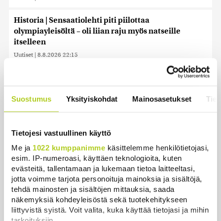
Historia | Sensaatiolehti piti piilottaa
olympiayleisöltä – oli liian raju myös natseille
itselleen
Uutiset
|
8.8.2026 22:15
Helle kurittaa Pohjois-Koreaa – valtionmedia
kehottaa syömään koiranlihasoppaa
Suostumus
Yksityiskohdat
Mainosasetukset
Tiet
Uutiset
|
8.8.2026 22:06
WSJ: Saksassa löytynyt drooni oli todennäköisesti
Tietojesi vastuullinen käyttö
venäläinen
Me ja
1022 kumppanimme
käsittelemme henkilötietojasi,
Uutiset
|
8.8.2026 16:19
esim. IP-numeroasi, käyttäen teknologioita, kuten
evästeitä, tallentamaan ja lukemaan tietoa laitteeltasi,
Sikarutto tuo metsästysrajoituksia – vilkkain
jotta voimme tarjota personoituja mainoksia ja sisältöjä,
metsästyskausi käynnistyy Suomessa
tehdä mainosten ja sisältöjen mittauksia, saada
Uutiset
|
8.8.2026 15:00
näkemyksiä kohdeyleisöstä sekä tuotekehitykseen
liittyvistä syistä. Voit valita, kuka käyttää tietojasi ja mihin
Bulgariassa on räjähtänyt drooni lähellä Romanian
tarkoituksiin.