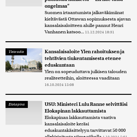
ongelmaa"
Suomen irtaantumista jalkaväkimiinat
kieltävästä Ottawan sopimuksesta ajavan
kansalaisaloitteen alulle pannut Henri
Vanhanen katsoo...
11.12.2024 18:31
Kansalaisaloite Ylen rahoituksen ja
Yleisradio
tehtävien tiukentamisesta etenee
eduskuntaan
Ylen on sopeuduttava julkisen talouden
realiteetteihin, aloitteessa vaaditaan
16.10.2024 15:08
USU: Ministeri Lulu Ranne selvittäisi
Elokapina
Elokapinan lakkauttamista
Elokapinan lakkauttamista vaativa
kansalaisaloite keräsi
eduskuntakäsittelyyn tarvittavat 50 000
allekirjoitusta viime viikolla
4.10.2024 5:01