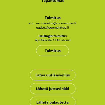
Tapahtumat
Toimitus
etunimi.sukunimi@suomenmaa.fi
uutiset@suomenmaa.fi
Hel­sin­gin toi­mi­tus
Apol­lon­ka­tu 11 A Hel­sin­ki
Toimitus
Lataa uutissovellus
Lähetä juttuvinkki
Lähetä palautetta