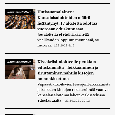
Uutissuomalainen:
Kansalaisaloitteet
Kansalaisaloitteiden määrä
lisääntynyt, 17 aloitetta odottaa
vuoroaan eduskunnassa
Jos aloitetta ei ehditä käsitellä
vaalikauden loppuun mennessä, se
raukeaa.
1.11.2021 4:46
Kissakriisi-aloitteelle peukkua
Kansalaisaloitteet
eduskunnalta – leikkaaminen ja
siruttaminen nähtiin kissojen
omanakin etuna
Vapaasti ulkoilevien kissojen leikkaamista
ja kaikkien kissojen rekisteröintiä vaativa
kansalaisaloite sai lähetekeskustelussa
eduskunnalta...
21.10.2021 20:12