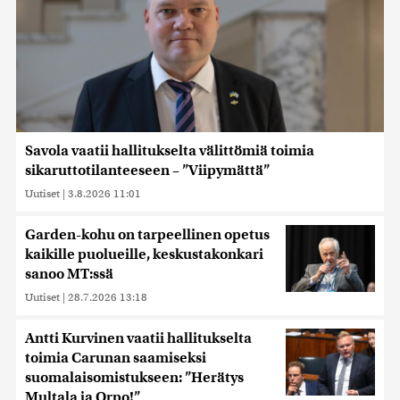
Savola vaatii hallitukselta välittömiä toimia
sikaruttotilanteeseen – ”Viipymättä”
Uutiset
|
3.8.2026 11:01
Garden-kohu on tarpeellinen opetus
kaikille puolueille, keskustakonkari
sanoo MT:ssä
Uutiset
|
28.7.2026 13:18
Antti Kurvinen vaatii hallitukselta
toimia Carunan saamiseksi
suomalaisomistukseen: ”Herätys
Multala ja Orpo!”