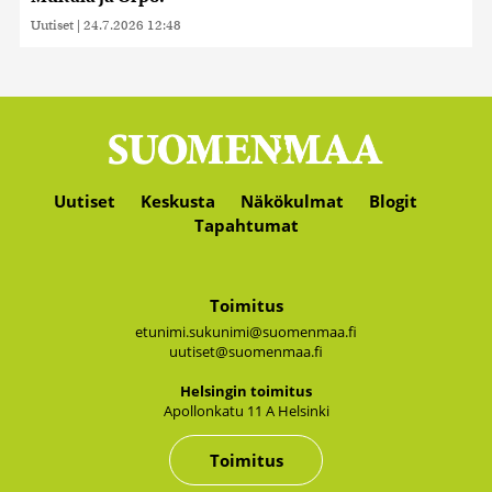
Uutiset
|
24.7.2026 12:48
Uutiset
Keskusta
Näkökulmat
Blogit
Tapahtumat
Toimitus
etunimi.sukunimi@suomenmaa.fi
uutiset@suomenmaa.fi
Hel­sin­gin toi­mi­tus
Apol­lon­ka­tu 11 A Hel­sin­ki
Toimitus