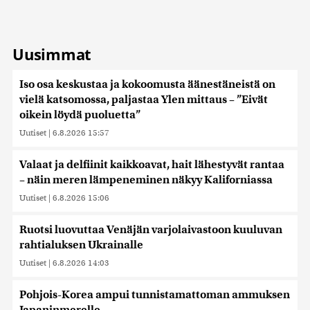
Uusimmat
Iso osa keskustaa ja kokoomusta äänestäneistä on
vielä katsomossa, paljastaa Ylen mittaus – ”Eivät
oikein löydä puoluetta”
Uutiset
|
6.8.2026 15:57
Valaat ja delfiinit kaikkoavat, hait lähestyvät rantaa
– näin meren lämpeneminen näkyy Kaliforniassa
Uutiset
|
6.8.2026 15:06
Ruotsi luovuttaa Venäjän varjolaivastoon kuuluvan
rahtialuksen Ukrainalle
Uutiset
|
6.8.2026 14:03
Pohjois-Korea ampui tunnistamattoman ammuksen