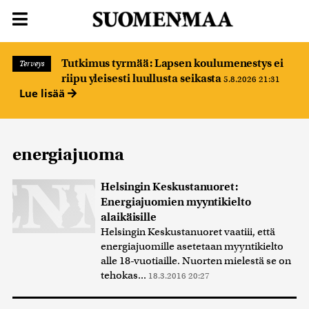
Tutkimus tyrmää: Lapsen koulumenestys ei
Terveys
riipu yleisesti luullusta seikasta
5.8.2026 21:31
Lue lisää
energiajuoma
Helsingin Keskustanuoret:
Energiajuomien myyntikielto
alaikäisille
Helsingin Keskustanuoret vaatiii, että
energiajuomille asetetaan myyntikielto
alle 18-vuotiaille. Nuorten mielestä se on
tehokas...
18.3.2016 20:27