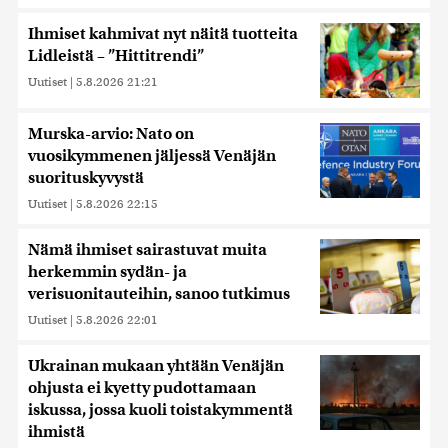
Ihmiset kahmivat nyt näitä tuotteita
Lidleistä – ”Hittitrendi”
Uutiset
|
5.8.2026 21:21
Murska-arvio: Nato on
vuosikymmenen jäljessä Venäjän
suorituskyvystä
Uutiset
|
5.8.2026 22:15
Nämä ihmiset sairastuvat muita
herkemmin sydän- ja
verisuonitauteihin, sanoo tutkimus
Uutiset
|
5.8.2026 22:01
Ukrainan mukaan yhtään Venäjän
ohjusta ei kyetty pudottamaan
iskussa, jossa kuoli toistakymmentä
ihmistä