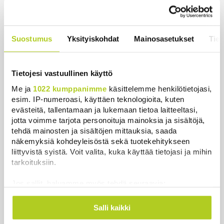
Lohi roimi Purran esitystä Ylellä: ”Nyt
olisi ollut viimeinen hetki ottaa järki
Suostumus
Yksityiskohdat
Mainosasetukset
Tiet
käteen”
Uutiset
|
5.8.2026 14:40
Tietojesi vastuullinen käyttö
Me ja
1022 kumppanimme
käsittelemme henkilötietojasi,
esim. IP-numeroasi, käyttäen teknologioita, kuten
evästeitä, tallentamaan ja lukemaan tietoa laitteeltasi,
Uutiset
jotta voimme tarjota personoituja mainoksia ja sisältöjä,
tehdä mainosten ja sisältöjen mittauksia, saada
Uusimmat
Luetuimmat
näkemyksiä kohdeyleisöstä sekä tuotekehitykseen
liittyvistä syistä. Voit valita, kuka käyttää tietojasi ja mihin
tarkoituksiin.
Jos sallit, haluamme myös tehdä seuraavia:
Kerätä tietoja maantieteellisestä sijainnistasi,
mahdollisesti muutaman metrin tarkkuudella
Salli kaikki
Tunnistaa laitteesi skannaamalla sen