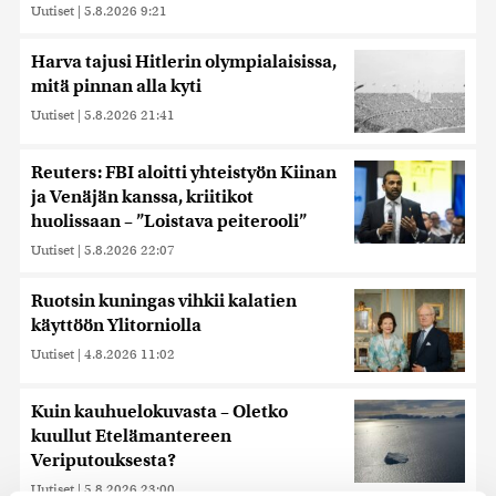
Uutiset
|
5.8.2026 9:21
Harva tajusi Hitlerin olympialaisissa,
mitä pinnan alla kyti
Uutiset
|
5.8.2026 21:41
Reuters: FBI aloitti yhteistyön Kiinan
ja Venäjän kanssa, kriitikot
huolissaan – ”Loistava peiterooli”
Uutiset
|
5.8.2026 22:07
Ruotsin kuningas vihkii kalatien
käyttöön Ylitorniolla
Uutiset
|
4.8.2026 11:02
Kuin kauhuelokuvasta – Oletko
kuullut Etelämantereen
Veriputouksesta?
Uutiset
|
5.8.2026 23:00