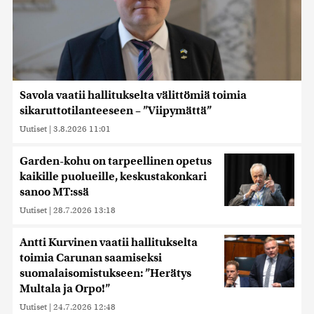
Savola vaatii hallitukselta välittömiä toimia
sikaruttotilanteeseen – ”Viipymättä”
Uutiset
|
3.8.2026 11:01
Garden-kohu on tarpeellinen opetus
kaikille puolueille, keskustakonkari
sanoo MT:ssä
Uutiset
|
28.7.2026 13:18
Antti Kurvinen vaatii hallitukselta
toimia Carunan saamiseksi
suomalaisomistukseen: ”Herätys
Multala ja Orpo!”
Uutiset
|
24.7.2026 12:48