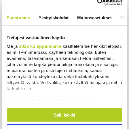
ja Venäjän kanssa, kriitikot
huolissaan – ”Loistava peiterooli”
Uutiset
|
5.8.2026 22:07
Suostumus
Yksityiskohdat
Mainosasetukset
Tiet
Khamenein kanssa viestiminen on
vaikeaa, sanoo Iranin presidentti
Tietojesi vastuullinen käyttö
Uutiset
|
6.8.2026 0:58
Me ja
1022 kumppanimme
käsittelemme henkilötietojasi,
esim. IP-numeroasi, käyttäen teknologioita, kuten
evästeitä, tallentamaan ja lukemaan tietoa laitteeltasi,
jotta voimme tarjota personoituja mainoksia ja sisältöjä,
tehdä mainosten ja sisältöjen mittauksia, saada
Uutiset
näkemyksiä kohdeyleisöstä sekä tuotekehitykseen
liittyvistä syistä. Voit valita, kuka käyttää tietojasi ja mihin
tarkoituksiin.
Uusimmat
Luetuimmat
Jos sallit, haluamme myös tehdä seuraavia:
Kerätä tietoja maantieteellisestä sijainnistasi,
mahdollisesti muutaman metrin tarkkuudella
Salli kaikki
Tunnistaa laitteesi skannaamalla sen
ominaispiirteitä aktiivisesti (sormenjäljen