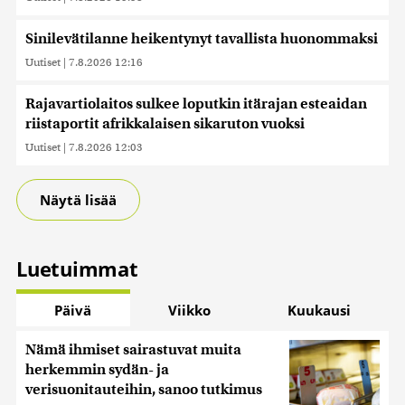
Sinilevätilanne heikentynyt tavallista huonommaksi
Uutiset
|
7.8.2026 12:16
Rajavartiolaitos sulkee loputkin itärajan esteaidan
riistaportit afrikkalaisen sikaruton vuoksi
Uutiset
|
7.8.2026 12:03
Näytä lisää
Luetuimmat
Päivä
Viikko
Kuukausi
Nämä ihmiset sairastuvat muita
herkemmin sydän- ja
verisuonitauteihin, sanoo tutkimus