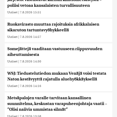
poliisi vetoaa kansalaisten turvallisuuteen
Uutiset
|
7.8.2026 15:51
Ruokavirasto muuttaa rajoituksia afrikkalaisen
sikaruton tartuntavyöhykkeellä
Uutiset
|
7.8.2026 14:57
Somejättejä vaaditaan vastuuseen riippuvuuden
aiheuttamisesta
Uutiset
|
7.8.2026 14:30
WSJ: Tiedustelutiedon mukaan Venäjä voisi testata
Naton kestävyyttä rajatulla aluehyökkäyksellä
Uutiset
|
7.8.2026 14:16
Metsäpalojen varalle tarvitaan kansallinen
suunnitelma, keskustan varapuheenjohtaja vaatii –
”Olisi naiivia ummistaa silmät”
Uutiset
|
7.8.2026 13:58