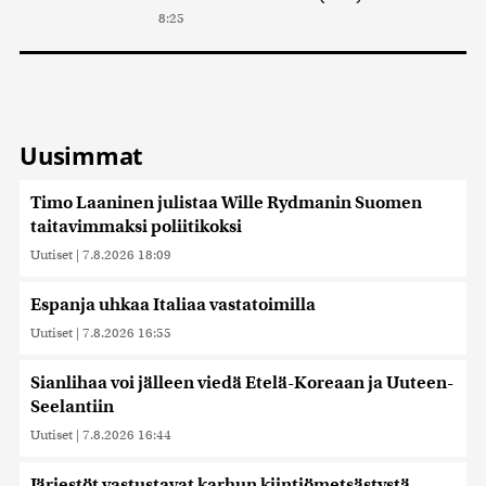
8:25
Uusimmat
Timo Laaninen julistaa Wille Rydmanin Suomen
taitavimmaksi poliitikoksi
Uutiset
|
7.8.2026 18:09
Espanja uhkaa Italiaa vastatoimilla
Uutiset
|
7.8.2026 16:55
Sianlihaa voi jälleen viedä Etelä-Koreaan ja Uuteen-
Seelantiin
Uutiset
|
7.8.2026 16:44
Järjestöt vastustavat karhun kiintiömetsästystä –