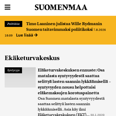
Timo Laaninen julistaa Wille Rydmanin
Politiikka
Suomen taitavimmaksi poliitikoksi
7.8.2026
Lue lisää
18:09
Ekäketurvakeskus
Eläketurvakeskuksen ennuste: Osa
Syntyvyys
matalasta syntyvyydestä saattaa
selittyä lasten saannin lykkäämisellä –
syntyvyyden nousu helpottaisi
eläkemaksujen korotuspainetta
Osa Suomen matalasta syntyvyydestä
saattaa selittyä lasten saannin
lykkäämisellä. Asia käy ilmi
Eläketurvakeskuksen (EKT)...
30.1.2020