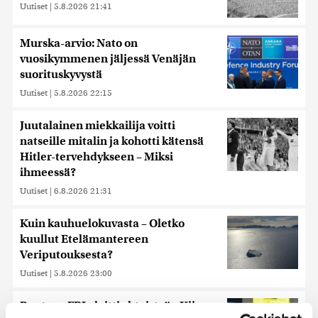
Uutiset
|
5.8.2026 21:41
Murska-arvio: Nato on
vuosikymmenen jäljessä Venäjän
suorituskyvystä
Uutiset
|
5.8.2026 22:15
Juutalainen miekkailija voitti
natseille mitalin ja kohotti kätensä
Hitler-tervehdykseen – Miksi
ihmeessä?
Uutiset
|
6.8.2026 21:31
Kuin kauhuelokuvasta – Oletko
kuullut Etelämantereen
Veriputouksesta?
Uutiset
|
5.8.2026 23:00
Reuters: FBI aloitti yhteistyön Kiinan