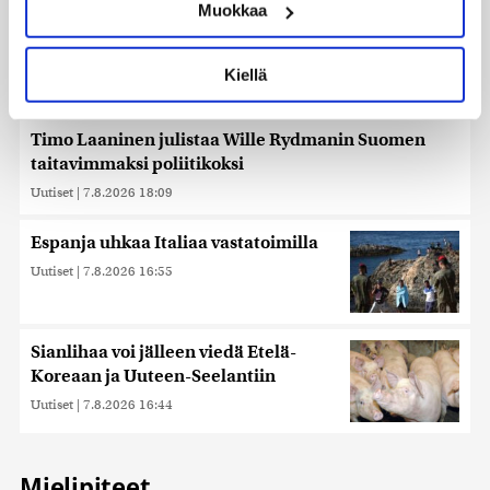
Muokkaa
muodostaminen)
Lue lisää siitä, miten henkilötietojasi käsitellään ja miten
voit määrittää asetuksesi
tiedot-osiossa
. Voit muuttaa
Kiellä
suostumustasi tai peruuttaa sen milloin vain
evästeilmoituksessa.
Timo Laaninen julistaa Wille Rydmanin Suomen
Käytämme evästeitä tarjoamamme sisällön ja mainosten
taitavimmaksi poliitikoksi
räätälöimiseen, sosiaalisen median ominaisuuksien
Uutiset
|
7.8.2026 18:09
tukemiseen ja kävijämäärämme analysoimiseen. Lisäksi
jaamme sosiaalisen median, mainosalan ja analytiikka-
Espanja uhkaa Italiaa vastatoimilla
alan kumppaneillemme tietoja siitä, miten käytät
sivustoamme. Kumppanimme voivat yhdistää näitä
Uutiset
|
7.8.2026 16:55
tietoja muihin tietoihin, joita olet antanut heille tai joita on
kerätty, kun olet käyttänyt heidän palvelujaan. Tietoja
saatetaan myös siirtää ulkomaille.
Sianlihaa voi jälleen viedä Etelä-
Koreaan ja Uuteen-Seelantiin
Uutiset
|
7.8.2026 16:44
Mielipiteet