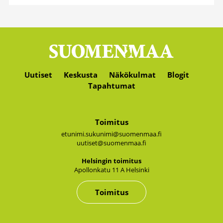
Uutiset
Keskusta
Näkökulmat
Blogit
Tapahtumat
Toimitus
etunimi.sukunimi@suomenmaa.fi
uutiset@suomenmaa.fi
Hel­sin­gin toi­mi­tus
Apol­lon­ka­tu 11 A Hel­sin­ki
Toimitus