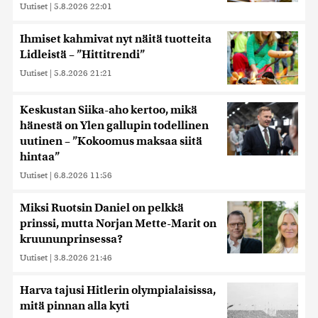
Uutiset
|
5.8.2026 22:01
Ihmiset kahmivat nyt näitä tuotteita
Lidleistä – ”Hittitrendi”
Uutiset
|
5.8.2026 21:21
Keskustan Siika-aho kertoo, mikä
hänestä on Ylen gallupin todellinen
uutinen – ”Kokoomus maksaa siitä
hintaa”
Uutiset
|
6.8.2026 11:56
Miksi Ruotsin Daniel on pelkkä
prinssi, mutta Norjan Mette-Marit on
kruununprinsessa?
Uutiset
|
3.8.2026 21:46
Harva tajusi Hitlerin olympialaisissa,
mitä pinnan alla kyti