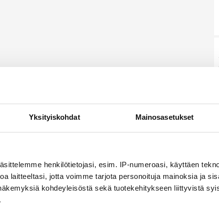
Yksityiskohdat
Mainosasetukset
äsittelemme henkilötietojasi, esim. IP-numeroasi, käyttäen teknol
a laitteeltasi, jotta voimme tarjota personoituja mainoksia ja sis
näkemyksiä kohdeyleisöstä sekä tuotekehitykseen liittyvistä syist
.