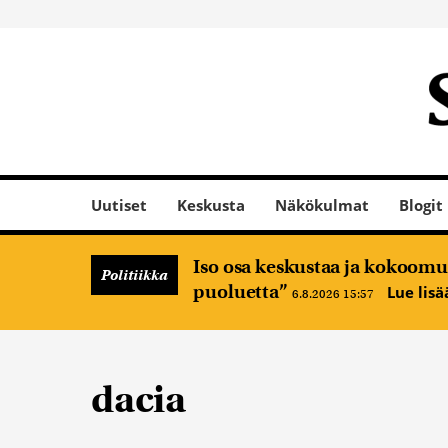
Uutiset
Keskusta
Näkökulmat
Blogit
Iso osa keskustaa ja kokoomus
Politiikka
puoluetta”
Lue lis
6.8.2026 15:57
dacia