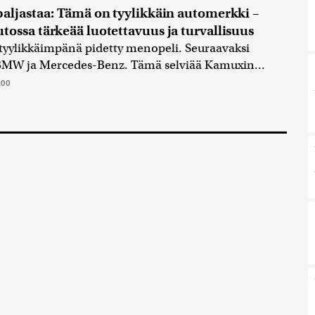
paljastaa: Tämä on tyylikkäin automerkki –
tossa tärkeää luotettavuus ja turvallisuus
tyylikkäimpänä pidetty menopeli. Seuraavaksi
 BMW ja Mercedes-Benz. Tämä selviää Kamuxin...
:00