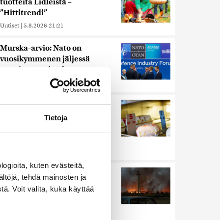
tuotteita Lidleistä –
”Hittitrendi”
Uutiset
|
5.8.2026 21:21
Murska-arvio: Nato on
vuosikymmenen jäljessä
Venäjän suorituskyvystä
Uutiset
|
5.8.2026 22:15
Nämä ihmiset sairastuvat
muita herkemmin sydän- ja
Tietoja
verisuonitauteihin, sanoo
tutkimus
Uutiset
|
5.8.2026 22:01
ogioita, kuten evästeitä,
Ukrainan mukaan yhtään
ältöjä, tehdä mainosten ja
Venäjän ohjusta ei kyetty
ä. Voit valita, kuka käyttää
pudottamaan iskussa, jossa
kuoli toistakymmentä ihmistä
Uutiset
|
5.8.2026 9:21