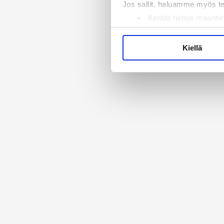
Jos sallit, haluamme myös t
Kerätä tietoja maantie
Tunnistaa laitteesi s
Lue lisää siitä, miten henkilö
Kiellä
suostumustasi tai peruuttaa 
Käytämme evästeitä tarjoama
ja kävijämäärämme analysoim
kumppaneillemme tietoja siitä
olet antanut heille tai joita 