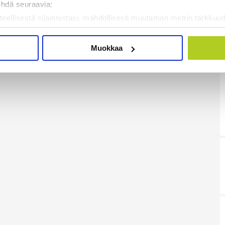
ehdä seuraavia:
teellisestä sijainnistasi, mahdollisesti muutaman metrin tarkkuud
kannaamalla sen ominaispiirteitä aktiivisesti (sormenjäljen muod
tietojasi käsitellään ja miten voit määrittää asetuksesi
tiedot-osi
Muokkaa
sen milloin vain evästeilmoituksessa.
mme sisällön ja mainosten räätälöimiseen, sosiaalisen median
iseen. Lisäksi jaamme sosiaalisen median, mainosalan ja analy
, miten käytät sivustoamme. Kumppanimme voivat yhdistää näitä t
on kerätty, kun olet käyttänyt heidän palvelujaan. Tietoja saatetaan