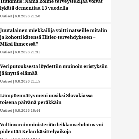
Tutkimus: Nämä kolme terveystekijää voivat
lykätä dementiaa 13 vuodella
Uutiset
|
6.8.2026 21:50
Juutalainen miekkailija voitti natseille mitalin
ja kohotti kätensä Hitler-tervehdykseen –
Miksi ihmeessä?
Uutiset
|
6.8.2026 21:31
Veriputouksesta löydettiin muinoin eristyksiin
jäänyttä elämää
Uutiset
|
6.8.2026 21:15
Lämpöennätys meni uusiksi Slovakiassa
toisena päivänä peräkkäin
Uutiset
|
6.8.2026 18:44
Valtiovarainministeriön leikkausehdotus voi
pidentää Kelan käsittelyaikoja