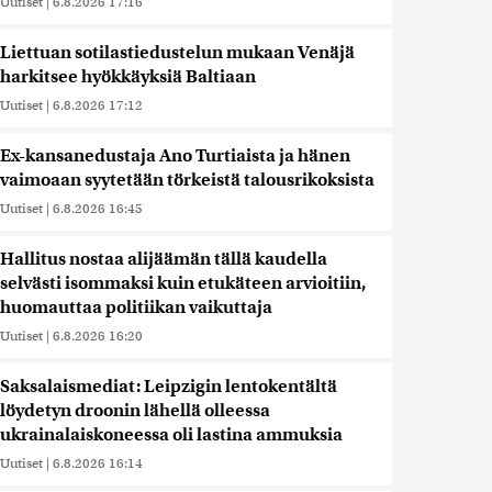
Uutiset
|
6.8.2026 17:16
Liettuan sotilastiedustelun mukaan Venäjä
harkitsee hyökkäyksiä Baltiaan
Uutiset
|
6.8.2026 17:12
Ex-kansanedustaja Ano Turtiaista ja hänen
vaimoaan syytetään törkeistä talousrikoksista
Uutiset
|
6.8.2026 16:45
Hallitus nostaa alijäämän tällä kaudella
selvästi isommaksi kuin etukäteen arvioitiin,
huomauttaa politiikan vaikuttaja
Uutiset
|
6.8.2026 16:20
Saksalaismediat: Leipzigin lentokentältä
löydetyn droonin lähellä olleessa
ukrainalaiskoneessa oli lastina ammuksia
Uutiset
|
6.8.2026 16:14