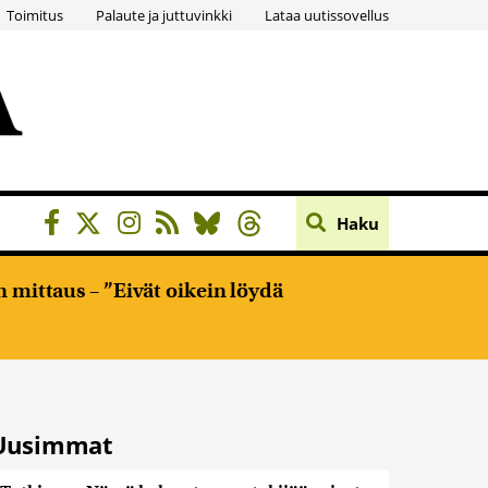
Toimitus
Palaute ja juttuvinkki
Lataa uutissovellus
Haku
 mittaus – ”Eivät oikein löydä
Uusimmat