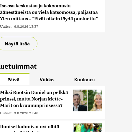
Iso osa keskustaa ja kokoomusta
äänestäneistä on vielä katsomossa, paljastaa
Ylen mittaus – ”Eivät oikein löydä puoluetta”
Uutiset
|
6.8.2026 15:57
Näytä lisää
Luetuimmat
Päivä
Viikko
Kuukausi
Miksi Ruotsin Daniel on pelkkä
prinssi, mutta Norjan Mette-
Marit on kruununprinsessa?
Uutiset
|
3.8.2026 21:46
Ihmiset kahmivat nyt näitä