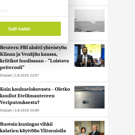
ella
Harva tajusi Hitlerin
ostaminen)
olympialaisissa, mitä pinnan
alla kyti
ossa
. Voit muuttaa
Salli kaikki
Uutiset
|
5.8.2026 21:41
Reuters: FBI aloitti yhteistyön
 ominaisuuksien tukemiseen
Kiinan ja Venäjän kanssa,
tiikka-alan
kriitikot huolissaan – ”Loistava
ietoja muihin tietoihin, joita
peiterooli”
 myös siirtää ulkomaille.
Uutiset
|
5.8.2026 22:07
Kuin kauhuelokuvasta – Oletko
kuullut Etelämantereen
Veriputouksesta?
Uutiset
|
5.8.2026 23:00
Ruotsin kuningas vihkii
kalatien käyttöön Ylitorniolla