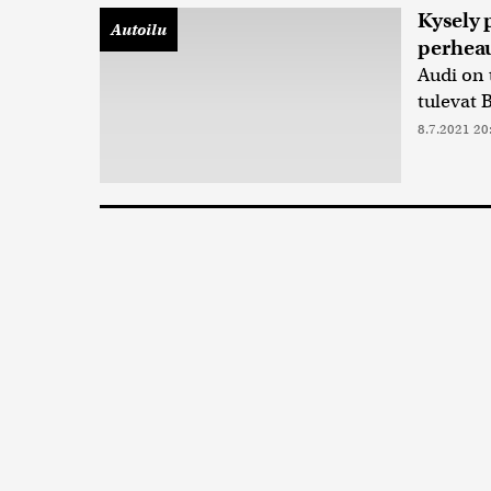
Kysely 
Autoilu
perheau
Audi on 
tulevat
8.7.2021 20