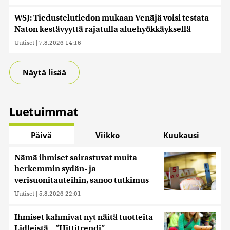
WSJ: Tiedustelutiedon mukaan Venäjä voisi testata
Naton kestävyyttä rajatulla aluehyökkäyksellä
Uutiset
|
7.8.2026 14:16
Näytä lisää
Luetuimmat
Päivä
Viikko
Kuukausi
Nämä ihmiset sairastuvat muita
herkemmin sydän- ja
verisuonitauteihin, sanoo tutkimus
Uutiset
|
5.8.2026 22:01
Ihmiset kahmivat nyt näitä tuotteita
Lidleistä – ”Hittitrendi”