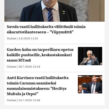
Savola vaatii hallitukselta välittömiä toimia
sikaruttotilanteeseen – ”Viipymättä”
Uutiset
|
3.8.2026 11:01
Garden-kohu on tarpeellinen opetus
kaikille puolueille, keskustakonkari
sanoo MT:ssä
Uutiset
|
28.7.2026 13:18
Antti Kurvinen vaatii hallitukselta
toimia Carunan saamiseksi
suomalaisomistukseen: ”Herätys
Multala ja Orpo!”
Uutiset
|
24.7.2026 12:48