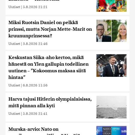
Uutiset
|
5.8.2026 21:21
Miksi Ruotsin Daniel on pelkkä
prinssi, mutta Norjan Mette-Marit on
kruununprinsessa?
Uutiset
|
3.8.2026 21:46
Keskustan Siika-aho kertoo, mikä
hänestä on Ylen gallupin todellinen
uutinen – ”Kokoomus maksaa siitä
hintaa”
Uutiset
|
6.8.2026 11:56
Harva tajusi Hitlerin olympialaisissa,
mitä pinnan alla kyti
Uutiset
|
5.8.2026 21:41
Murska-arvio: Nato on