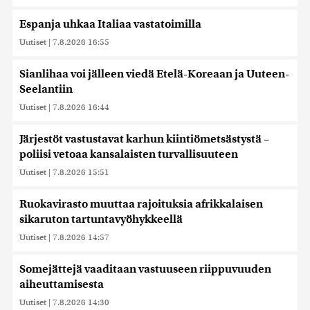
Espanja uhkaa Italiaa vastatoimilla
Uutiset
|
7.8.2026 16:55
Sianlihaa voi jälleen viedä Etelä-Koreaan ja Uuteen-
Seelantiin
Uutiset
|
7.8.2026 16:44
Järjestöt vastustavat karhun kiintiömetsästystä –
poliisi vetoaa kansalaisten turvallisuuteen
Uutiset
|
7.8.2026 15:51
Ruokavirasto muuttaa rajoituksia afrikkalaisen
sikaruton tartuntavyöhykkeellä
Uutiset
|
7.8.2026 14:57
Somejättejä vaaditaan vastuuseen riippuvuuden
aiheuttamisesta
Uutiset
|
7.8.2026 14:30