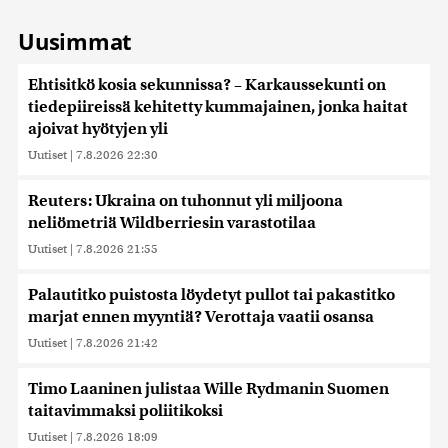
Uusimmat
Ehtisitkö kosia sekunnissa? – Karkaussekunti on
tiedepiireissä kehitetty kummajainen, jonka haitat
ajoivat hyötyjen yli
Uutiset
|
7.8.2026 22:30
Reuters: Ukraina on tuhonnut yli miljoona
neliömetriä Wildberriesin varastotilaa
Uutiset
|
7.8.2026 21:55
Palautitko puistosta löydetyt pullot tai pakastitko
marjat ennen myyntiä? Verottaja vaatii osansa
Uutiset
|
7.8.2026 21:42
Timo Laaninen julistaa Wille Rydmanin Suomen
taitavimmaksi poliitikoksi
Uutiset
|
7.8.2026 18:09