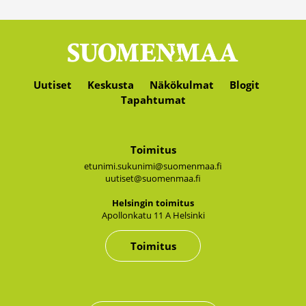
Uutiset
Keskusta
Näkökulmat
Blogit
Tapahtumat
Toimitus
etunimi.sukunimi@suomenmaa.fi
uutiset@suomenmaa.fi
Hel­sin­gin toi­mi­tus
Apol­lon­ka­tu 11 A Hel­sin­ki
Toimitus