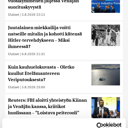
vuosikymmenen jäljessä Venäjän
suorituskyvystä
Uutiset
|
5.8.2026 22:15
Juutalainen miekkailija voitti
natseille mitalin ja kohotti kätensä
Hitler-tervehdykseen – Miksi
ihmeessä?
Uutiset
|
6.8.2026 21:31
Kuin kauhuelokuvasta – Oletko
kuullut Etelämantereen
Veriputouksesta?
Uutiset
|
5.8.2026 23:00
Reuters: FBI aloitti yhteistyön Kiinan
ja Venäjän kanssa, kriitikot
huolissaan – ”Loistava peiterooli”
Uutiset
|
5.8.2026 22:07