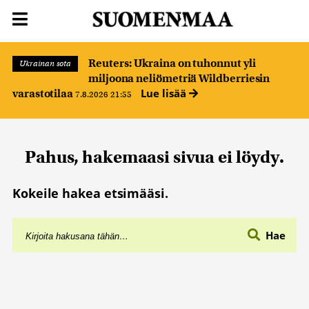
Reuters: Ukraina on tuhonnut yli
Ukrainan sota
miljoona neliömetriä Wildberriesin
Lue lisää
varastotilaa
7.8.2026 21:55
Pahus, hakemaasi sivua ei löydy.
Kokeile hakea etsimääsi.
Hae