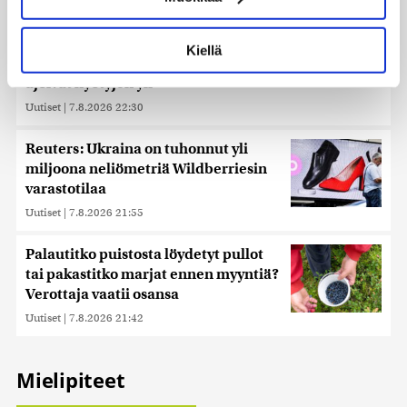
Lue lisää siitä, miten henkilötietojasi käsitellään ja miten
voit määrittää asetuksesi
tiedot-osiossa
. Voit muuttaa
Ehtisitkö kosia sekunnissa? – Karkaussekunti on
Kiellä
suostumustasi tai peruuttaa sen milloin vain
tiedepiireissä kehitetty kummajainen, jonka haitat
evästeilmoituksessa.
ajoivat hyötyjen yli
Uutiset
|
7.8.2026 22:30
Käytämme evästeitä tarjoamamme sisällön ja mainosten
räätälöimiseen, sosiaalisen median ominaisuuksien
Reuters: Ukraina on tuhonnut yli
tukemiseen ja kävijämäärämme analysoimiseen. Lisäksi
miljoona neliömetriä Wildberriesin
jaamme sosiaalisen median, mainosalan ja analytiikka-
varastotilaa
alan kumppaneillemme tietoja siitä, miten käytät
sivustoamme. Kumppanimme voivat yhdistää näitä
Uutiset
|
7.8.2026 21:55
tietoja muihin tietoihin, joita olet antanut heille tai joita on
kerätty, kun olet käyttänyt heidän palvelujaan. Tietoja
Palautitko puistosta löydetyt pullot
saatetaan myös siirtää ulkomaille.
tai pakastitko marjat ennen myyntiä?
Verottaja vaatii osansa
Uutiset
|
7.8.2026 21:42
Mielipiteet