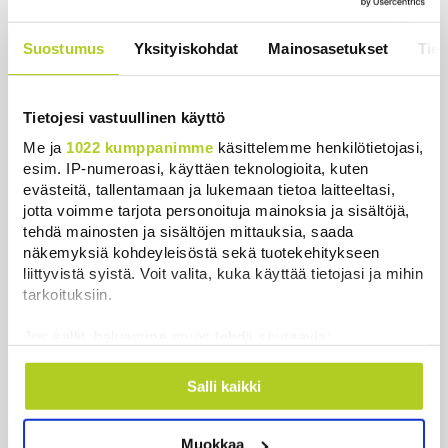
Khamenein kanssa viestiminen on
vaikeaa, sanoo Iranin presidentti
Suostumus
Yksityiskohdat
Mainosasetukset
Tiet
Uutiset
|
6.8.2026 0:58
Tietojesi vastuullinen käyttö
Me ja
1022 kumppanimme
käsittelemme henkilötietojasi,
esim. IP-numeroasi, käyttäen teknologioita, kuten
Uutiset
evästeitä, tallentamaan ja lukemaan tietoa laitteeltasi,
jotta voimme tarjota personoituja mainoksia ja sisältöjä,
tehdä mainosten ja sisältöjen mittauksia, saada
Uusimmat
Luetuimmat
näkemyksiä kohdeyleisöstä sekä tuotekehitykseen
liittyvistä syistä. Voit valita, kuka käyttää tietojasi ja mihin
tarkoituksiin.
Jos sallit, haluamme myös tehdä seuraavia:
Kerätä tietoja maantieteellisestä sijainnistasi,
mahdollisesti muutaman metrin tarkkuudella
Salli kaikki
Tunnistaa laitteesi skannaamalla sen
ominaispiirteitä aktiivisesti (sormenjäljen
Muokkaa
muodostaminen)