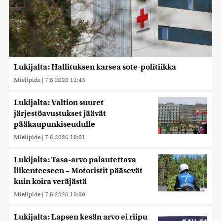
Lukijalta: Hallituksen karsea sote-politiikka
Mielipide
|
7.8.2026 11:43
Lukijalta: Valtion suuret
järjestöavustukset jäävät
pääkaupunkiseudulle
Mielipide
|
7.8.2026 10:01
Lukijalta: Tasa-arvo palautettava
liikenteeseen – Motoristit pääsevät
kuin koira veräjästä
Mielipide
|
7.8.2026 10:00
Lukijalta: Lapsen kesän arvo ei riipu