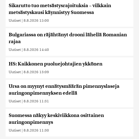
Sikarutto tuo metsästysrajoituksia – vilkkain
metsästyskausi käynnistyy Suomessa
Uutiset
|
8.8.2026 15:00
Bulgariassa on räjähtänyt drooni lähellä Romanian
rajaa
Uutiset
|
8.8.2026 14:40
HS: Kaikkonen puoluejohtajien ykkönen
Uutiset
|
8.8.2026 13:09
Ursa on myynyt ennätysmäärän pimennyslaseja
auringonpimennyksen edellä
Uutiset
|
8.8.2026 11:31
Suomessa näkyy keskiviikkona osittainen
auringonpimennys
Uutiset
|
8.8.2026 11:30