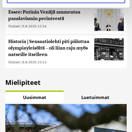
evästeilmoituksessa.
Essee: Putinin Venäjä ammentaa
Käytämme evästeitä tarjoamamme sisällön ja mainosten
panslavismin perinteestä
räätälöimiseen, sosiaalisen median ominaisuuksien
Uutiset
|
9.8.2026 12:54
tukemiseen ja kävijämäärämme analysoimiseen. Lisäksi
jaamme sosiaalisen median, mainosalan ja analytiikka-
Historia | Sensaatiolehti piti piilottaa
alan kumppaneillemme tietoja siitä, miten käytät
olympiayleisöltä – oli liian raju myös
sivustoamme. Kumppanimme voivat yhdistää näitä
tietoja muihin tietoihin, joita olet antanut heille tai joita on
natseille itselleen
kerätty, kun olet käyttänyt heidän palvelujaan. Tietoja
Uutiset
|
8.8.2026 22:15
saatetaan myös siirtää ulkomaille.
Mielipiteet
Uusimmat
Luetuimmat