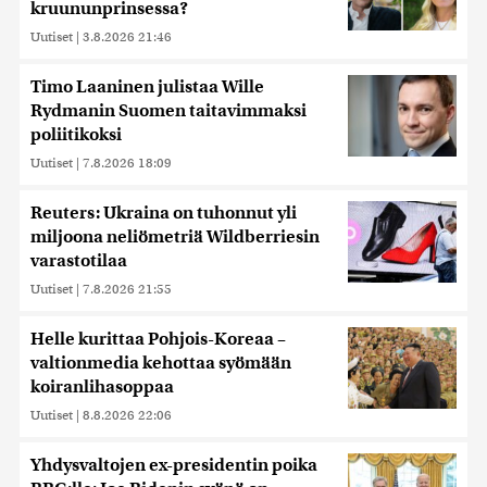
kruununprinsessa?
Uutiset
|
3.8.2026 21:46
Timo Laaninen julistaa Wille
Rydmanin Suomen taitavimmaksi
poliitikoksi
Uutiset
|
7.8.2026 18:09
Reuters: Ukraina on tuhonnut yli
miljoona neliömetriä Wildberriesin
varastotilaa
Uutiset
|
7.8.2026 21:55
Helle kurittaa Pohjois-Koreaa –
valtionmedia kehottaa syömään
koiranlihasoppaa
Uutiset
|
8.8.2026 22:06
Yhdysvaltojen ex-presidentin poika