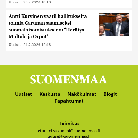
Uutiset
|
28.7.2026 13:18
Antti Kurvinen vaatii hallitukselta
toimia Carunan saamiseksi
suomalaisomistukseen: ”Herätys
Multala ja Orpo!”
Uutiset
|
24.7.2026 12:48
Uutiset
Keskusta
Näkökulmat
Blogit
Tapahtumat
Toimitus
etunimi.sukunimi@suomenmaa.fi
uutiset@suomenmaa.fi