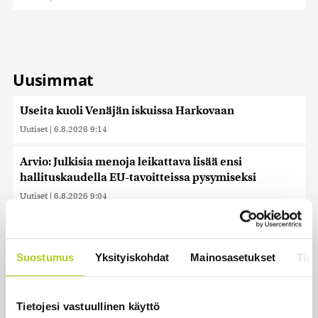
Uusimmat
Useita kuoli Venäjän iskuissa Harkovaan
Uutiset
|
6.8.2026 9:14
Arvio: Julkisia menoja leikattava lisää ensi
hallituskaudella EU-tavoitteissa pysymiseksi
Uutiset
|
6.8.2026 9:04
Ylen kannatusmittaus: Perussuomalaiset nousi,
vasemmistoliitto laski
Suostumus
Yksityiskohdat
Mainosasetukset
Tiet
Uutiset
|
6.8.2026 6:53
Saksan sisäministeri: Lentokentän droonilöytöä
Tietojesi vastuullinen käyttö
tutkitaan hybridihyökkäyksenä