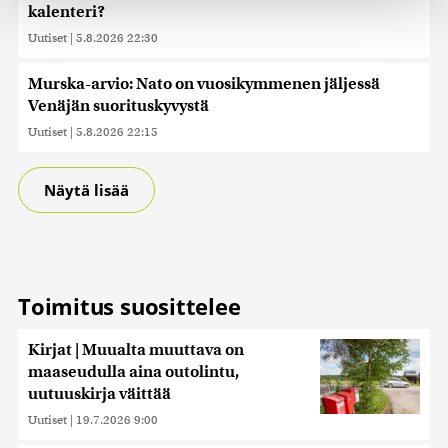
kalenteri?
räätälöimiseen, sosiaalisen median ominaisuuksien
tukemiseen ja kävijämäärämme analysoimiseen. Lisäksi
Uutiset
|
5.8.2026 22:30
jaamme sosiaalisen median, mainosalan ja analytiikka-
alan kumppaneillemme tietoja siitä, miten käytät
Murska-arvio: Nato on vuosikymmenen jäljessä
sivustoamme. Kumppanimme voivat yhdistää näitä
Venäjän suorituskyvystä
tietoja muihin tietoihin, joita olet antanut heille tai joita on
Uutiset
|
5.8.2026 22:15
kerätty, kun olet käyttänyt heidän palvelujaan. Tietoja
saatetaan myös siirtää ulkomaille.
Näytä lisää
Toimitus suosittelee
Kirjat | Muualta muuttava on
maaseudulla aina outolintu,
uutuuskirja väittää
Uutiset
|
19.7.2026 9:00