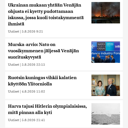
Ukrainan mukaan yhtään Venäjän
ohjusta ei kyetty pudottamaan
iskussa, jossa kuoli toistakymmentä
ihmistä
Uutiset
|
5.8.2026 9:21
Murska-arvio: Nato on
vuosikymmenen jäljessä Venäjän
suorituskyvystä
Uutiset
|
5.8.2026 22:15
Ruotsin kuningas vihkii kalatien
käyttöön Ylitorniolla
Uutiset
|
4.8.2026 11:02
Harva tajusi Hitlerin olympialaisissa,
mitä pinnan alla kyti
Uutiset
|
5.8.2026 21:41