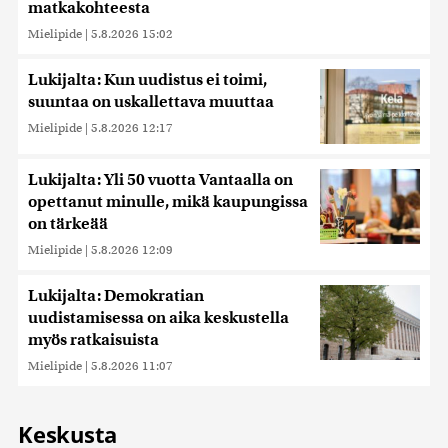
matkakohteesta
Mielipide
|
5.8.2026 15:02
Lukijalta: Kun uudistus ei toimi,
suuntaa on uskallettava muuttaa
Mielipide
|
5.8.2026 12:17
Lukijalta: Yli 50 vuotta Vantaalla on
opettanut minulle, mikä kaupungissa
on tärkeää
Mielipide
|
5.8.2026 12:09
Lukijalta: Demokratian
uudistamisessa on aika keskustella
myös ratkaisuista
Mielipide
|
5.8.2026 11:07
Keskusta