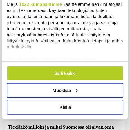
Me ja
1022 kumppanimme
käsittelemme henkilötietojasi,
Uutiset
|
6.8.2026 5:59
esim. IP-numeroasi, käyttäen teknologioita, kuten
evästeitä, tallentamaan ja lukemaan tietoa laitteeltasi,
Observatorio vahvistaa: SpaceX-raketin osa törmäsi
jotta voimme tarjota personoituja mainoksia ja sisältöjä,
Kuuhun ennustetusti
tehdä mainosten ja sisältöjen mittauksia, saada
Uutiset
|
6.8.2026 4:01
näkemyksiä kohdeyleisöstä sekä tuotekehitykseen
liittyvistä syistä. Voit valita, kuka käyttää tietojasi ja mihin
Torstaina 1,9 miljoonalla suomalaisella on
tarkoituksiin.
kiinteistöveron eräpäivä
Jos sallit, haluamme myös tehdä seuraavia:
Uutiset
|
6.8.2026 1:31
Kerätä tietoja maantieteellisestä sijainnistasi,
mahdollisesti muutaman metrin tarkkuudella
Khamenein kanssa viestiminen on vaikeaa, sanoo
Salli kaikki
Tunnistaa laitteesi skannaamalla sen
Iranin presidentti
ominaispiirteitä aktiivisesti (sormenjäljen
Uutiset
|
6.8.2026 0:58
Muokkaa
muodostaminen)
Lue lisää siitä, miten henkilötietojasi käsitellään ja miten
Kuin kauhuelokuvasta – Oletko kuullut
voit määrittää asetuksesi
tiedot-osiossa
. Voit muuttaa
Etelämantereen Veriputouksesta?
Kiellä
suostumustasi tai peruuttaa sen milloin vain
Uutiset
|
5.8.2026 23:00
evästeilmoituksessa.
Tiedätkö milloin ja miksi Suomessa oli aivan oma
Käytämme evästeitä tarjoamamme sisällön ja mainosten