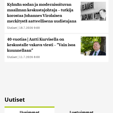
Kylmän sodan ja modernisoituvan
maailman keskustajohtaja – tutkija
korostaa Johannes Virolaisen
merkitystä aatteellisena uudistajana
Uutiset
|
18.7.2026 9:00
40-vuotias | Antti Kurvisella on
keskustalle vakava viesti – ”Vain isoa
kuunnellaan”
Uutiset
|
11.7.2026 8:00
Uutiset
Uusimmat
Luetuimmat