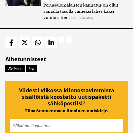
Perussuomalaisten kannatus on ollut
samalla tasolla viimeksi lähes kaksi
vuotta sitten.
6.8.2026 6:53
Aihetunnisteet
Kotimaa
krp
Viidesti viikossa kiinnostavimmista
sisällöistä koostettu uutispaketti
sähköpostiisi?
Tilaa Suomenmaan ilmainen uutiskirje.