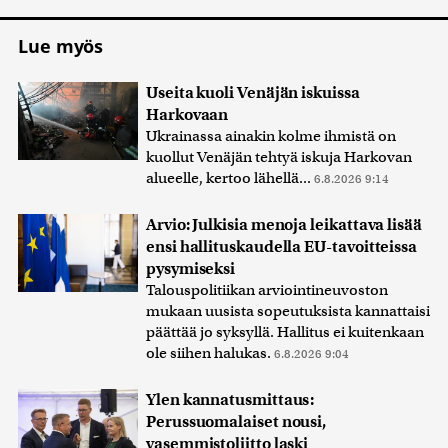
Lue myös
Useita kuoli Venäjän iskuissa
Harkovaan
Ukrainassa ainakin kolme ihmistä on
kuollut Venäjän tehtyä iskuja Harkovan
alueelle, kertoo lähellä...
6.8.2026 9:14
Arvio: Julkisia menoja leikattava lisää
ensi hallituskaudella EU-tavoitteissa
pysymiseksi
Talouspolitiikan arviointineuvoston
mukaan uusista sopeutuksista kannattaisi
päättää jo syksyllä. Hallitus ei kuitenkaan
ole siihen halukas.
6.8.2026 9:04
Ylen kannatusmittaus:
Perussuomalaiset nousi,
vasemmistoliitto laski