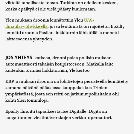
viitteitä tahallisesta teosta. Tutkinta on edelleen kesken,
koska epäiltyä ei ole vielä päästy kuulemaan.
Ylen mukaan droonia lennätettiin Ylen
UAS-
ilmatilavyöhykkeellä
, jossa lentämistä on rajoitettu. Epäilty
lennätti droonia Pasilan linkkitornin lähistöllä ja menetti
laitteeseensa yhteyden.
JOS YHTEYS
katkeaa, drooni palaa poliisin mukaan
automaattisesti takaisin kotipisteeseen. Matkalla laite
kuitenkin törmäsi linkkitorniin, Yle kertoo.
KRP:n mukaan droonia on lokitietojen perusteella lennätetty
samana päivänä pääasiassa kauppakeskus Triplan
ympäristössä, josta sen reitti on jatkunut poliisitalon ohi
kohti Ylen toimitiloja.
Epäilty ilmoitti tapauksesta itse Digitalle. Digita on
langattomien viestintäverkkojen verkko-operaattori.