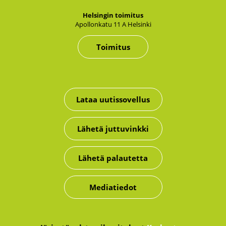
Hel­sin­gin toi­mi­tus
Apol­lon­ka­tu 11 A Hel­sin­ki
Toimitus
Lataa uutissovellus
Lähetä juttuvinkki
Lähetä palautetta
Mediatiedot