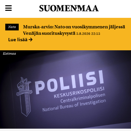
Murska-arvio: Nato on vuosikymmenen jäljessä
Nato
Venäjän suorituskyvystä
5.8.2026 22:15
Lue lisää
Kotimaa