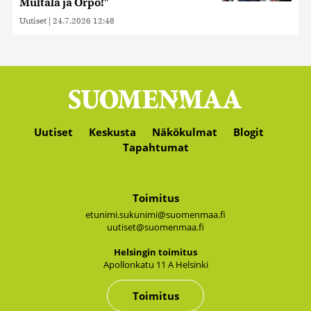
Multala ja Orpo!”
Uutiset
|
24.7.2026 12:48
Uutiset
Keskusta
Näkökulmat
Blogit
Tapahtumat
Toimitus
etunimi.sukunimi@suomenmaa.fi
uutiset@suomenmaa.fi
Hel­sin­gin toi­mi­tus
Apol­lon­ka­tu 11 A Hel­sin­ki
Toimitus