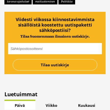
koronarajoitukset
matkustaminen
Politiikka
Viidesti viikossa kiinnostavimmista
sisällöistä koostettu uutispaketti
sähköpostiisi?
Tilaa Suomenmaan ilmainen uutiskirje.
Luetuimmat
Päivä
Viikko
Kuukausi