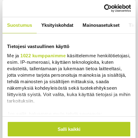
Valtiovarainministeriön leikkausehdotus voi
pidentää Kelan käsittelyaikoja
Uutiset
|
6.8.2026 17:16
Suostumus
Yksityiskohdat
Mainosasetukset
Tiet
Liettuan sotilastiedustelun mukaan Venäjä
harkitsee hyökkäyksiä Baltiaan
Tietojesi vastuullinen käyttö
Uutiset
|
6.8.2026 17:12
Me ja
1022 kumppanimme
käsittelemme henkilötietojasi,
esim. IP-numeroasi, käyttäen teknologioita, kuten
Ex-kansanedustaja Ano Turtiaista ja hänen
evästeitä, tallentamaan ja lukemaan tietoa laitteeltasi,
vaimoaan syytetään törkeistä talousrikoksista
jotta voimme tarjota personoituja mainoksia ja sisältöjä,
Uutiset
|
6.8.2026 16:45
tehdä mainosten ja sisältöjen mittauksia, saada
näkemyksiä kohdeyleisöstä sekä tuotekehitykseen
Hallitus nostaa alijäämän tällä kaudella selvästi
liittyvistä syistä. Voit valita, kuka käyttää tietojasi ja mihin
tarkoituksiin.
isommaksi kuin etukäteen arvioitiin, huomauttaa
politiikan vaikuttaja
Jos sallit, haluamme myös tehdä seuraavia:
Uutiset
|
6.8.2026 16:20
Kerätä tietoja maantieteellisestä sijainnistasi,
mahdollisesti muutaman metrin tarkkuudella
Salli kaikki
Saksalaismediat: Leipzigin lentokentältä löydetyn
Tunnistaa laitteesi skannaamalla sen
droonin lähellä olleessa ukrainalaiskoneessa oli