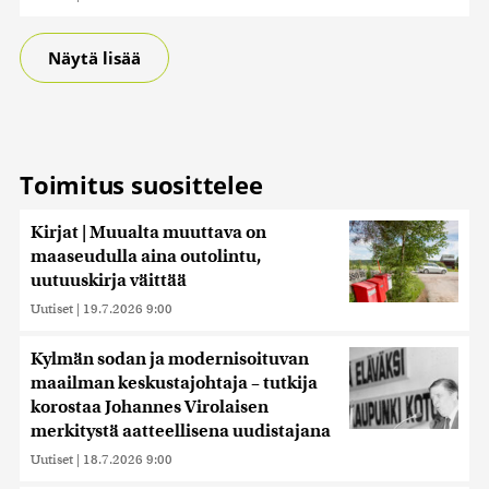
Näytä lisää
Toimitus suosittelee
Kirjat | Muualta muuttava on
maaseudulla aina outolintu,
uutuuskirja väittää
Uutiset
|
19.7.2026 9:00
Kylmän sodan ja modernisoituvan
maailman keskustajohtaja – tutkija
korostaa Johannes Virolaisen
merkitystä aatteellisena uudistajana
Uutiset
|
18.7.2026 9:00