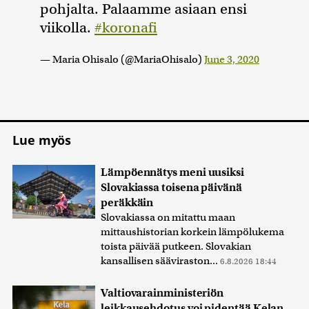
pohjalta. Palaamme asiaan ensi
viikolla.
#koronafi
— Maria Ohisalo (@MariaOhisalo)
June 3, 2020
Lue myös
Lämpöennätys meni uusiksi
Slovakiassa toisena päivänä
peräkkäin
Slovakiassa on mitattu maan
mittaushistorian korkein lämpölukema
toista päivää putkeen. Slovakian
kansallisen sääviraston...
6.8.2026 18:44
Valtiovarainministeriön
leikkausehdotus voi pidentää Kelan