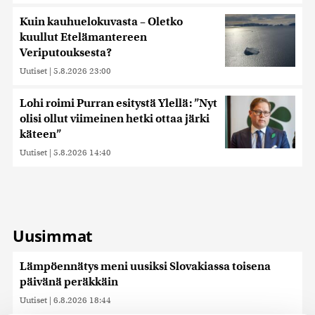
Kuin kauhuelokuvasta – Oletko
kuullut Etelämantereen
Veriputouksesta?
Uutiset
|
5.8.2026 23:00
Lohi roimi Purran esitystä Ylellä: ”Nyt
olisi ollut viimeinen hetki ottaa järki
käteen”
Uutiset
|
5.8.2026 14:40
Uusimmat
Lämpöennätys meni uusiksi Slovakiassa toisena
päivänä peräkkäin
Uutiset
|
6.8.2026 18:44