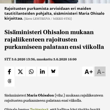
Rajoitusten purkamista arvioidaan eri maiden
tautitilanteiden pohjalta, sisäministeri Maria Ohisalo
kirjoittaa.
(Kuva: LEHTIKUVA / MIKKO STIG)
Sisäministeri Ohisalon mukaan
rajaliikenteen rajoitusten
purkamiseen palataan ensi viikolla
STT
3.6.2020 15:56
, muokattu
3.6.2020 16:00
A+
A–
Sisäministeri
Maria Ohisalon
(vihr.) mukaan rajaliikenteen
rajoitusten purkamiseen palataan ensi viikolla.
Ohisalo kertoo
Twitterissä
, että hallitus kävi tänään hyvää