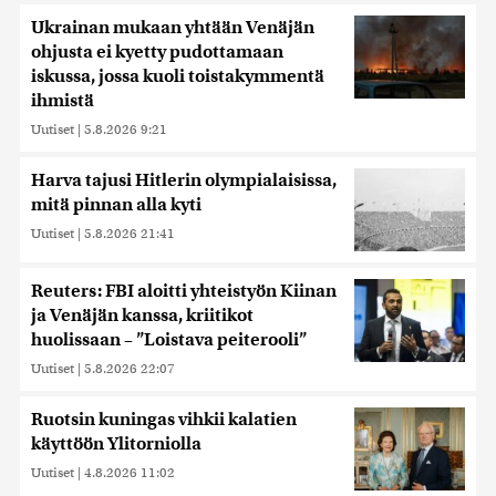
Ukrainan mukaan yhtään Venäjän
ohjusta ei kyetty pudottamaan
iskussa, jossa kuoli toistakymmentä
ihmistä
Uutiset
|
5.8.2026 9:21
Harva tajusi Hitlerin olympialaisissa,
mitä pinnan alla kyti
Uutiset
|
5.8.2026 21:41
Reuters: FBI aloitti yhteistyön Kiinan
ja Venäjän kanssa, kriitikot
huolissaan – ”Loistava peiterooli”
Uutiset
|
5.8.2026 22:07
Ruotsin kuningas vihkii kalatien
käyttöön Ylitorniolla
Uutiset
|
4.8.2026 11:02