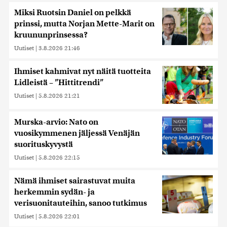
Miksi Ruotsin Daniel on pelkkä
prinssi, mutta Norjan Mette-Marit on
kruununprinsessa?
Uutiset
|
3.8.2026 21:46
Ihmiset kahmivat nyt näitä tuotteita
Lidleistä – ”Hittitrendi”
Uutiset
|
5.8.2026 21:21
Murska-arvio: Nato on
vuosikymmenen jäljessä Venäjän
suorituskyvystä
Uutiset
|
5.8.2026 22:15
Nämä ihmiset sairastuvat muita
herkemmin sydän- ja
verisuonitauteihin, sanoo tutkimus
Uutiset
|
5.8.2026 22:01