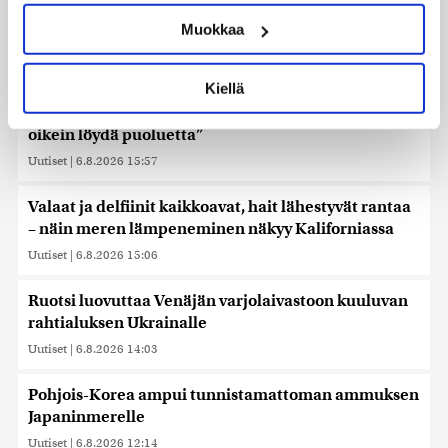
ominaispiirteitä aktiivisesti (sormenjäljen
lastina ammuksia
Muokkaa
muodostaminen)
Uutiset
|
6.8.2026 16:14
Lue lisää siitä, miten henkilötietojasi käsitellään ja miten
voit määrittää asetuksesi
tiedot-osiossa
. Voit muuttaa
Kiellä
Iso osa keskustaa ja kokoomusta äänestäneistä on
suostumustasi tai peruuttaa sen milloin vain
vielä katsomossa, paljastaa Ylen mittaus – ”Eivät
evästeilmoituksessa.
oikein löydä puoluetta”
Käytämme evästeitä tarjoamamme sisällön ja mainosten
Uutiset
|
6.8.2026 15:57
räätälöimiseen, sosiaalisen median ominaisuuksien
tukemiseen ja kävijämäärämme analysoimiseen. Lisäksi
Valaat ja delfiinit kaikkoavat, hait lähestyvät rantaa
jaamme sosiaalisen median, mainosalan ja analytiikka-
– näin meren lämpeneminen näkyy Kaliforniassa
alan kumppaneillemme tietoja siitä, miten käytät
Uutiset
|
6.8.2026 15:06
sivustoamme. Kumppanimme voivat yhdistää näitä
tietoja muihin tietoihin, joita olet antanut heille tai joita on
Ruotsi luovuttaa Venäjän varjolaivastoon kuuluvan
kerätty, kun olet käyttänyt heidän palvelujaan. Tietoja
rahtialuksen Ukrainalle
saatetaan myös siirtää ulkomaille.
Uutiset
|
6.8.2026 14:03
Pohjois-Korea ampui tunnistamattoman ammuksen
Japaninmerelle
Uutiset
|
6.8.2026 12:14