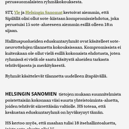
perussuomalaisten ryhmäkokouksesta.
STT,
Yle
ja
Helsingin Sanomat
kertoivat aiemmin, että
Sipilällä olisi ollut sote-kiistaan kompromissiehdotus, joka
perustuisi 15 sote-alueeseen aiemmin esillä olleen 18:n
sijaan.
Hallituspuolueiden eduskuntaryhmät ovat käsitelleet sote-
neuvottelujen tilannetta kokouksissaan. Kompromissista ei
kuitenkaan ole ollut vielä esillä kokonaista ehdotusta, joten
ryhmissä ei vielä ole saatu käsitystä alueiden tarkasta
tehtäväjaosta ja merkityksestä.
Ryhmät käsittelevät tilannetta uudelleen iltapäivällä.
HELSINGIN SANOMIEN
tietojen mukaan suunnitelmista
poistettaisiin kokonaan viisi suurta yhteistoiminta-aluetta,
joiden tehtävät siirrettäisiin valtiolle. HS toteaa, että
keskustan eduskuntaryhmä on hyväksynyt tämän.
HS kertoo myös, että maahan tulisi 18 itsehallintoaluetta,