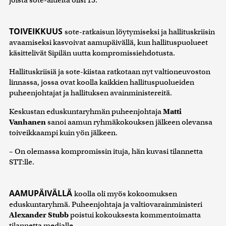
joista sote-alueita olisi 15.
TOIVEIKKUUS
sote-ratkaisun löytymiseksi ja hallituskriisin
avaamiseksi kasvoivat aamupäivällä, kun hallituspuolueet
käsittelivät Sipilän uutta kompromissiehdotusta.
Hallituskriisiä ja sote-kiistaa ratkotaan nyt valtioneuvoston
linnassa, jossa ovat koolla kaikkien hallituspuolueiden
puheenjohtajat ja hallituksen avainministereitä.
Keskustan eduskuntaryhmän puheenjohtaja
Matti
Vanhanen
sanoi aamun ryhmäkokouksen jälkeen olevansa
toiveikkaampi kuin yön jälkeen.
– On olemassa kompromissin ituja, hän kuvasi tilannetta
STT:lle.
AAMUPÄIVÄLLÄ
koolla oli myös kokoomuksen
eduskuntaryhmä. Puheenjohtaja ja valtiovarainministeri
Alexander Stubb
poistui kokouksesta kommentoimatta
tilannetta medialle.