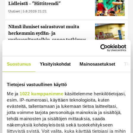
Lidleistä – ”Hittitrendi”
Uutiset
|
5.8.2026 21:21
Nämä ihmiset sairastuvat muita
herkemmin sydän- ja
verisuonitauteihin, sanoo tutkimus
Uutiset
|
5.8.2026 22:01
Reuters: Ukraina on tuhonnut yli
Suostumus
Yksityiskohdat
Mainosasetukset
Tiet
miljoona neliömetriä Wildberriesin
varastotilaa
Uutiset
|
7.8.2026 21:55
Tietojesi vastuullinen käyttö
Me ja
1022 kumppanimme
käsittelemme henkilötietojasi,
Oletko ihmetellyt peilejä
esim. IP-numeroasi, käyttäen teknologioita, kuten
ikkunankarmeissa? Tällainen oli
evästeitä, tallentamaan ja lukemaan tietoa laitteeltasi,
1800-luvun ”sosiaalinen media”
jotta voimme tarjota personoituja mainoksia ja sisältöjä,
Uutiset
|
5.8.2026 21:45
tehdä mainosten ja sisältöjen mittauksia, saada
näkemyksiä kohdeyleisöstä sekä tuotekehitykseen
Keskustan Siika-aho kertoo, mikä
liittyvistä syistä. Voit valita, kuka käyttää tietojasi ja mihin