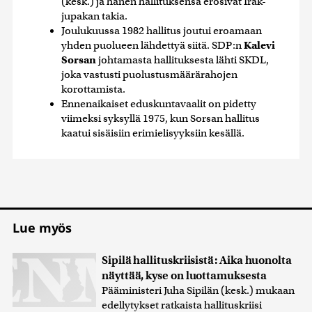
(kesk.) ja hänen hallituksensa erosivat Irak-
jupakan takia.
Joulukuussa 1982 hallitus joutui eroamaan
yhden puolueen lähdettyä siitä. SDP:n
Kalevi
Sorsan
johtamasta hallituksesta lähti SKDL,
joka vastusti puolustusmäärärahojen
korottamista.
Ennenaikaiset eduskuntavaalit on pidetty
viimeksi syksyllä 1975, kun Sorsan hallitus
kaatui sisäisiin erimielisyyksiin kesällä.
Lue myös
Sipilä hallituskriisistä: Aika huonolta
näyttää, kyse on luottamuksesta
Pääministeri Juha Sipilän (kesk.) mukaan
edellytykset ratkaista hallituskriisi