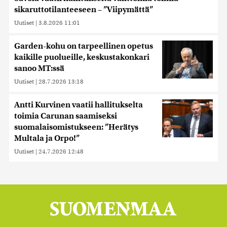
sikaruttotilanteeseen – ”Viipymättä”
Uutiset
|
3.8.2026 11:01
Garden-kohu on tarpeellinen opetus
kaikille puolueille, keskustakonkari
sanoo MT:ssä
Uutiset
|
28.7.2026 13:18
Antti Kurvinen vaatii hallitukselta
toimia Carunan saamiseksi
suomalaisomistukseen: ”Herätys
Multala ja Orpo!”
Uutiset
|
24.7.2026 12:48