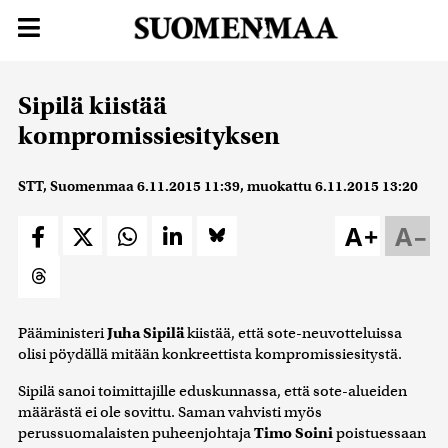
Sipilä kiistää
kompromissiesityksen
STT, Suomenmaa
6.11.2015 11:39
, muokattu
6.11.2015 13:20
A+
A–
Pääministeri
Juha Sipilä
kiistää, että sote-neuvotteluissa
olisi pöydällä mitään konkreettista kompromissiesitystä.
Sipilä sanoi toimittajille eduskunnassa, että sote-alueiden
määrästä ei ole sovittu. Saman vahvisti myös
perussuomalaisten puheenjohtaja
Timo Soini
poistuessaan