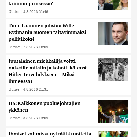
kruununprinsessa?
Uutiset
|
3.8.2026 21:46
Timo Laaninen julistaa Wille
Rydmanin Suomen taitavimmaksi
poliitikoksi
Uutiset
|
7.8.2026 18:09
Juutalainen miekkailija voitti
natseille mitalin ja kohotti kätensä
Hitler-tervehdykseen – Miksi
ihmeessä?
Uutiset
|
6.8.2026 21:31
HS: Kaikkonen puoluejohtajien
ykkönen
Uutiset
|
8.8.2026 13:09
Ihmiset kahmivat nyt näitä tuotteita