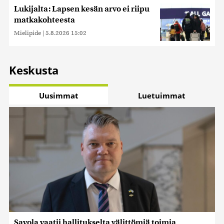
Lukijalta: Lapsen kesän arvo ei riipu
matkakohteesta
Mielipide
|
5.8.2026 15:02
Keskusta
Uusimmat
Luetuimmat
Savola vaatii hallitukselta välittömiä toimia