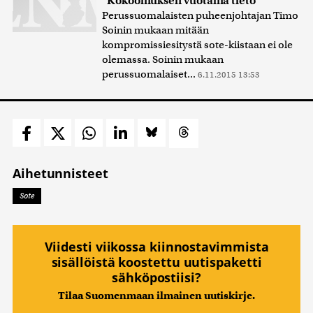
"Kokoomuksen vuotama tieto"
Perussuomalaisten puheenjohtajan Timo
Soinin mukaan mitään
kompromissiesitystä sote-kiistaan ei ole
olemassa. Soinin mukaan
perussuomalaiset...
6.11.2015 13:53
Aihetunnisteet
Sote
Viidesti viikossa kiinnostavimmista
sisällöistä koostettu uutispaketti
sähköpostiisi?
Tilaa Suomenmaan ilmainen uutiskirje.