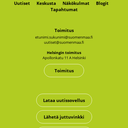
Uutiset
Keskusta
Näkökulmat
Blogit
Tapahtumat
Toimitus
etunimi.sukunimi@suomenmaa.fi
uutiset@suomenmaa.fi
Hel­sin­gin toi­mi­tus
Apol­lon­ka­tu 11 A Hel­sin­ki
Toimitus
Lataa uutissovellus
Lähetä juttuvinkki