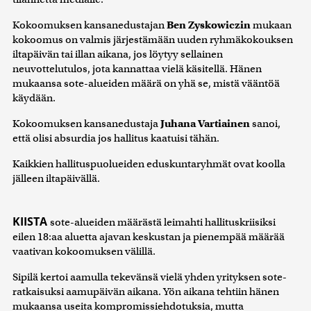
Kokoomuksen kansanedustajan
Ben Zyskowiczin
mukaan
kokoomus on valmis järjestämään uuden ryhmäkokouksen
iltapäivän tai illan aikana, jos löytyy sellainen
neuvottelutulos, jota kannattaa vielä käsitellä. Hänen
mukaansa sote-alueiden määrä on yhä se, mistä vääntöä
käydään.
Kokoomuksen kansanedustaja
Juhana Vartiainen
sanoi,
että olisi absurdia jos hallitus kaatuisi tähän.
Kaikkien hallituspuolueiden eduskuntaryhmät ovat koolla
jälleen iltapäivällä.
KIISTA
sote-alueiden määrästä leimahti hallituskriisiksi
eilen 18:aa aluetta ajavan keskustan ja pienempää määrää
vaativan kokoomuksen välillä.
Sipilä kertoi aamulla tekevänsä vielä yhden yrityksen sote-
ratkaisuksi aamupäivän aikana. Yön aikana tehtiin hänen
mukaansa useita kompromissiehdotuksia, mutta