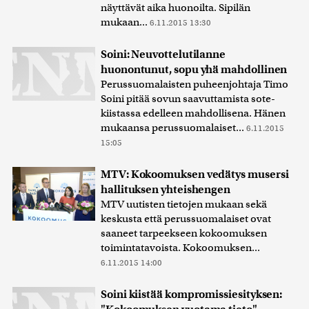
näyttävät aika huonoilta. Sipilän
mukaan...
6.11.2015 13:30
Soini: Neuvottelutilanne
huonontunut, sopu yhä mahdollinen
Perussuomalaisten puheenjohtaja Timo
Soini pitää sovun saavuttamista sote-
kiistassa edelleen mahdollisena. Hänen
mukaansa perussuomalaiset...
6.11.2015
15:05
MTV: Kokoomuksen vedätys musersi
hallituksen yhteishengen
MTV uutisten tietojen mukaan sekä
keskusta että perussuomalaiset ovat
saaneet tarpeekseen kokoomuksen
toimintatavoista. Kokoomuksen...
6.11.2015 14:00
Soini kiistää kompromissiesityksen: