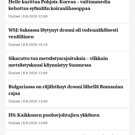
Helle kurittaa Pohjois-Koreaa – valtionmedia
saatetaan myös siirtää ulkomaille.
kehottaa syömään koiranlihasoppaa
Uutiset
|
8.8.2026 22:06
WSJ: Saksassa löytynyt drooni oli todennäköisesti
venäläinen
Uutiset
|
8.8.2026 16:19
Sikarutto tuo metsästysrajoituksia – vilkkain
metsästyskausi käynnistyy Suomessa
Uutiset
|
8.8.2026 15:00
Bulgariassa on räjähtänyt drooni lähellä Romanian
rajaa
Uutiset
|
8.8.2026 14:40
HS: Kaikkonen puoluejohtajien ykkönen
Uutiset
|
8.8.2026 13:09