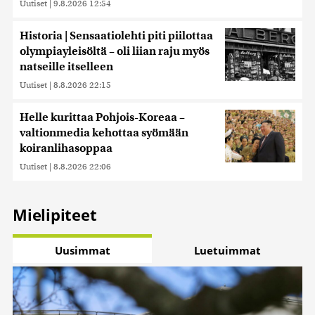
Uutiset
|
9.8.2026 12:54
Historia | Sensaatiolehti piti piilottaa
olympiayleisöltä – oli liian raju myös
natseille itselleen
Uutiset
|
8.8.2026 22:15
Helle kurittaa Pohjois-Koreaa –
valtionmedia kehottaa syömään
koiranlihasoppaa
Uutiset
|
8.8.2026 22:06
Mielipiteet
Uusimmat
Luetuimmat