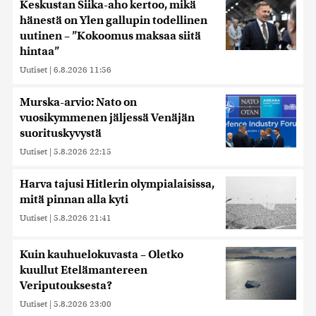
Keskustan Siika-aho kertoo, mikä
hänestä on Ylen gallupin todellinen
uutinen – ”Kokoomus maksaa siitä
hintaa”
Uutiset
|
6.8.2026 11:56
Murska-arvio: Nato on
vuosikymmenen jäljessä Venäjän
suorituskyvystä
Uutiset
|
5.8.2026 22:15
Harva tajusi Hitlerin olympialaisissa,
mitä pinnan alla kyti
Uutiset
|
5.8.2026 21:41
Kuin kauhuelokuvasta – Oletko
kuullut Etelämantereen
Veriputouksesta?
Uutiset
|
5.8.2026 23:00