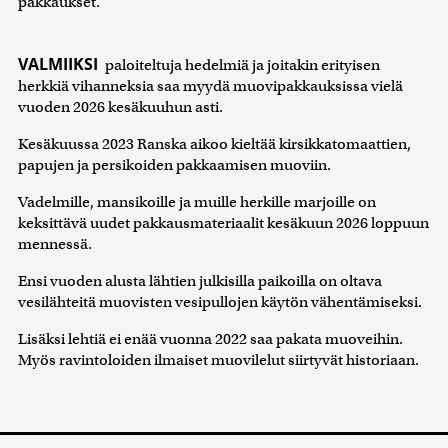
pakkaukset.
VALMIIKSI
paloiteltuja hedelmiä ja joitakin erityisen
herkkiä vihanneksia saa myydä muovipakkauksissa vielä
vuoden 2026 kesäkuuhun asti.
Kesäkuussa 2023 Ranska aikoo kieltää kirsikkatomaattien,
papujen ja persikoiden pakkaamisen muoviin.
Vadelmille, mansikoille ja muille herkille marjoille on
keksittävä uudet pakkausmateriaalit kesäkuun 2026 loppuun
mennessä.
Ensi vuoden alusta lähtien julkisilla paikoilla on oltava
vesilähteitä muovisten vesipullojen käytön vähentämiseksi.
Lisäksi lehtiä ei enää vuonna 2022 saa pakata muoveihin.
Myös ravintoloiden ilmaiset muovilelut siirtyvät historiaan.