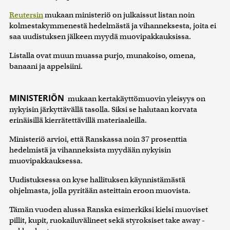
Reutersin
mukaan ministeriö on julkaissut listan noin
kolmestakymmenestä hedelmästä ja vihanneksesta, joita ei
saa uudistuksen jälkeen myydä muovipakkauksissa.
Listalla ovat muun muassa purjo, munakoiso, omena,
banaani ja appelsiini.
MINISTERIÖN
mukaan kertakäyttömuovin yleisyys on
nykyisin järkyttävällä tasolla. Siksi se halutaan korvata
erinäisillä kierrätettävillä materiaaleilla.
Ministeriö arvioi, että Ranskassa noin 37 prosenttia
hedelmistä ja vihanneksista myydään nykyisin
muovipakkauksessa.
Uudistuksessa on kyse hallituksen käynnistämästä
ohjelmasta, jolla pyritään asteittain eroon muovista.
Tämän vuoden alussa Ranska esimerkiksi kielsi muoviset
pillit, kupit, ruokailuvälineet sekä styroksiset take away -