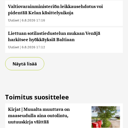
Valtiovarainministeriön leikkausehdotus voi
pidentää Kelan käsittelyaikoja
Uutiset
|
6.8.2026 17:16
Liettuan sotilastiedustelun mukaan Venäjä
harkitsee hyökkäyksiä Baltiaan
Uutiset
|
6.8.2026 17:12
Näytä lisää
Toimitus suosittelee
Kirjat | Muualta muuttava on
maaseudulla aina outolintu,
uutuuskirja väittää