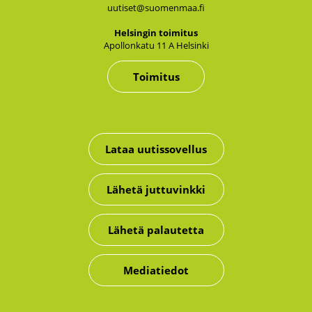
uutiset@suomenmaa.fi
Hel­sin­gin toi­mi­tus
Apol­lon­ka­tu 11 A Hel­sin­ki
Toimitus
Lataa uutissovellus
Lähetä juttuvinkki
Lähetä palautetta
Mediatiedot