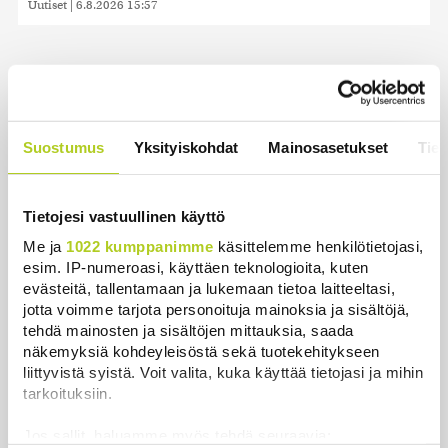
Uutiset
|
6.8.2026 15:57
Uusimmat
Suostumus
Yksityiskohdat
Mainosasetukset
Tiet
Thaimaassa kouluampuminen lähellä Bangkokia
Uutiset
|
7.8.2026 8:03
Tietojesi vastuullinen käyttö
Meta määrättiin maksamaan lapsille aiheutuneiden
Me ja
1022 kumppanimme
käsittelemme henkilötietojasi,
somehaittojen vuoksi puoli miljardia dollaria
esim. IP-numeroasi, käyttäen teknologioita, kuten
Uutiset
|
7.8.2026 6:52
evästeitä, tallentamaan ja lukemaan tietoa laitteeltasi,
jotta voimme tarjota personoituja mainoksia ja sisältöjä,
tehdä mainosten ja sisältöjen mittauksia, saada
Tänään on tuulista ja sateista, viikonloppuna
näkemyksiä kohdeyleisöstä sekä tuotekehitykseen
lämpenee
liittyvistä syistä. Voit valita, kuka käyttää tietojasi ja mihin
Uutiset
|
7.8.2026 3:01
tarkoituksiin.
Trump pyrkii jälleen rajoittamaan kansalaisuuden
Jos sallit, haluamme myös tehdä seuraavia: