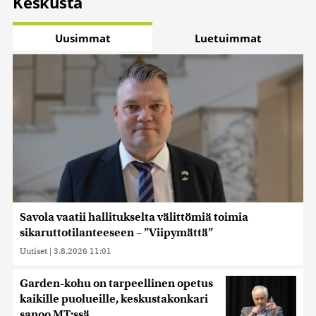
Keskusta
Uusimmat
Luetuimmat
Savola vaatii hallitukselta välittömiä toimia
sikaruttotilanteeseen – ”Viipymättä”
Uutiset
|
3.8.2026 11:01
Garden-kohu on tarpeellinen opetus
kaikille puolueille, keskustakonkari
sanoo MT:ssä