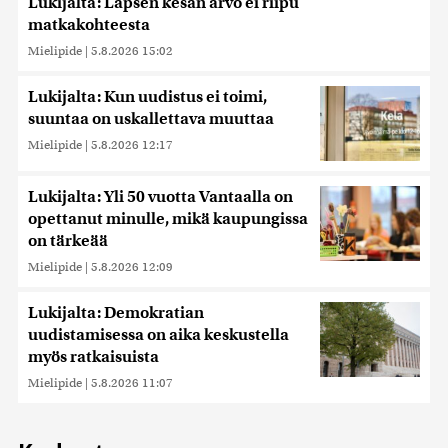
Lukijalta: Lapsen kesän arvo ei riipu
matkakohteesta
Mielipide
|
5.8.2026 15:02
Lukijalta: Kun uudistus ei toimi,
suuntaa on uskallettava muuttaa
Mielipide
|
5.8.2026 12:17
Lukijalta: Yli 50 vuotta Vantaalla on
opettanut minulle, mikä kaupungissa
on tärkeää
Mielipide
|
5.8.2026 12:09
Lukijalta: Demokratian
uudistamisessa on aika keskustella
myös ratkaisuista
Mielipide
|
5.8.2026 11:07