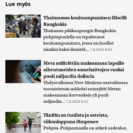
Lue myös
Thaimaassa kouluampuminen lähellä
Bangkokia
Thaimaan pääkaupungin Bangkokin
pohjoispuolella on tapahtunut
kouluampuminen, jossa on kuollut
ainakin kaksi ihmistä...
7.8.2026 8:03
Meta määrättiin maksamaan lapsille
aiheutuneiden somehaittojen vuoksi
puoli miljardia dollaria
Yhdysvalloissa New Mexicon osavaltiossa
tuomioistuin määräsi somejätti Metan
maksamaan korvauksia yli puoli
miljardia...
7.8.2026 6:52
Tänään on tuulista ja sateista,
viikonloppuna lämpenee
Pohjois-Pohjanmaalla on sitkeä sadealue,