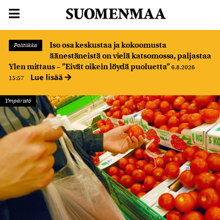
Iso osa keskustaa ja kokoomusta
Politiikka
äänestäneistä on vielä katsomossa, paljastaa
Ylen mittaus – ”Eivät oikein löydä puoluetta”
6.8.2026
Lue lisää
15:57
Ympäristö