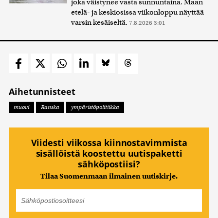
joka väistynee vasta sunnuntaina. Maan
etelä- ja keskiosissa viikonloppu näyttää
varsin kesäiseltä.
7.8.2026 3:01
Aihetunnisteet
muovi
Ranska
ympäristöpolitiikka
Viidesti viikossa kiinnostavimmista
sisällöistä koostettu uutispaketti
sähköpostiisi?
Tilaa Suomenmaan ilmainen uutiskirje.