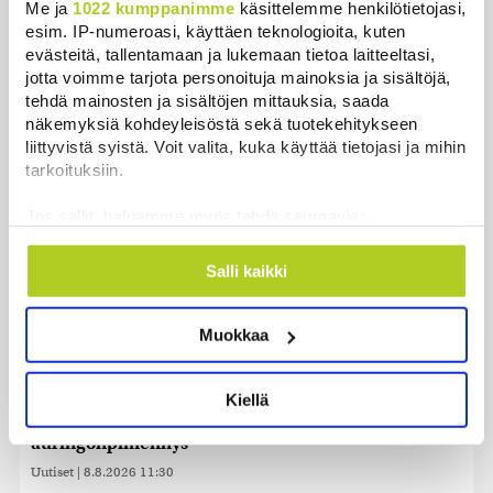
Me ja
1022 kumppanimme
käsittelemme henkilötietojasi,
Sikarutto tuo metsästysrajoituksia – vilkkain
esim. IP-numeroasi, käyttäen teknologioita, kuten
metsästyskausi käynnistyy Suomessa
evästeitä, tallentamaan ja lukemaan tietoa laitteeltasi,
jotta voimme tarjota personoituja mainoksia ja sisältöjä,
Uutiset
|
8.8.2026 15:00
tehdä mainosten ja sisältöjen mittauksia, saada
näkemyksiä kohdeyleisöstä sekä tuotekehitykseen
Bulgariassa on räjähtänyt drooni lähellä Romanian
liittyvistä syistä. Voit valita, kuka käyttää tietojasi ja mihin
rajaa
tarkoituksiin.
Uutiset
|
8.8.2026 14:40
Jos sallit, haluamme myös tehdä seuraavia:
HS: Kaikkonen puoluejohtajien ykkönen
Kerätä tietoja maantieteellisestä sijainnistasi,
Uutiset
|
8.8.2026 13:09
mahdollisesti muutaman metrin tarkkuudella
Salli kaikki
Tunnistaa laitteesi skannaamalla sen
ominaispiirteitä aktiivisesti (sormenjäljen
Ursa on myynyt ennätysmäärän pimennyslaseja
Muokkaa
muodostaminen)
auringonpimennyksen edellä
Lue lisää siitä, miten henkilötietojasi käsitellään ja miten
Uutiset
|
8.8.2026 11:31
voit määrittää asetuksesi
tiedot-osiossa
. Voit muuttaa
Kiellä
suostumustasi tai peruuttaa sen milloin vain
Suomessa näkyy keskiviikkona osittainen
evästeilmoituksessa.
auringonpimennys
Uutiset
|
8.8.2026 11:30
Käytämme evästeitä tarjoamamme sisällön ja mainosten