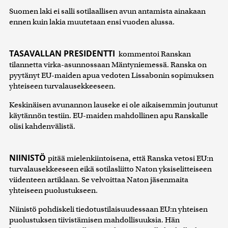
Suomen laki ei salli sotilaallisen avun antamista ainakaan
ennen kuin lakia muutetaan ensi vuoden alussa.
TASAVALLAN PRESIDENTTI
kommentoi Ranskan
tilannetta virka-asunnossaan Mäntyniemessä. Ranska on
pyytänyt EU-maiden apua vedoten Lissabonin sopimuksen
yhteiseen turvalausekkeeseen.
Keskinäisen avunannon lauseke ei ole aikaisemmin joutunut
käytännön testiin. EU-maiden mahdollinen apu Ranskalle
olisi kahdenvälistä.
NIINISTÖ
pitää mielenkiintoisena, että Ranska vetosi EU:n
turvalausekkeeseen eikä sotilasliitto Naton yksiselitteiseen
viidenteen artiklaan. Se velvoittaa Naton jäsenmaita
yhteiseen puolustukseen.
Niinistö pohdiskeli tiedotustilaisuudessaan EU:n yhteisen
puolustuksen tiivistämisen mahdollisuuksia. Hän