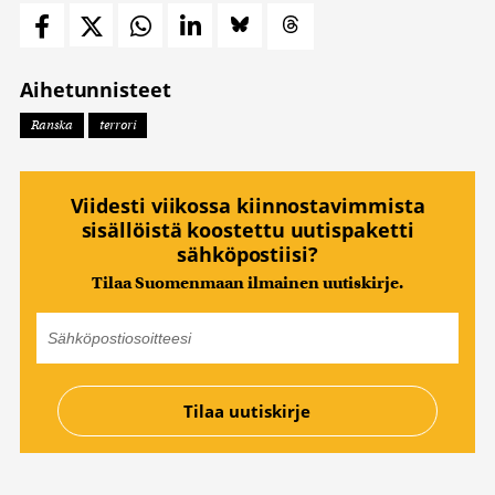
Aihetunnisteet
Ranska
terrori
Viidesti viikossa kiinnostavimmista
sisällöistä koostettu uutispaketti
sähköpostiisi?
Tilaa Suomenmaan ilmainen uutiskirje.