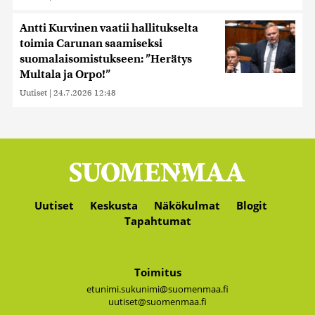
Antti Kurvinen vaatii hallitukselta
toimia Carunan saamiseksi
suomalaisomistukseen: ”Herätys
Multala ja Orpo!”
Uutiset
|
24.7.2026 12:48
Uutiset
Keskusta
Näkökulmat
Blogit
Tapahtumat
Toimitus
etunimi.sukunimi@suomenmaa.fi
uutiset@suomenmaa.fi