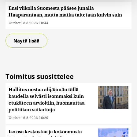
räätälöimiseen, sosiaalisen median ominaisuuksien
Ensi viikolla Suomesta pääsee junalla
tukemiseen ja kävijämäärämme analysoimiseen. Lisäksi
Haaparantaan, mutta matka taitetaan kuivin suin
jaamme sosiaalisen median, mainosalan ja analytiikka-
alan kumppaneillemme tietoja siitä, miten käytät
Uutiset
|
8.8.2026 10:44
sivustoamme. Kumppanimme voivat yhdistää näitä
tietoja muihin tietoihin, joita olet antanut heille tai joita on
Näytä lisää
kerätty, kun olet käyttänyt heidän palvelujaan. Tietoja
saatetaan myös siirtää ulkomaille.
Toimitus suosittelee
Hallitus nostaa alijäämän tällä
kaudella selvästi isommaksi kuin
etukäteen arvioitiin, huomauttaa
politiikan vaikuttaja
Uutiset
|
6.8.2026 16:20
Iso osa keskustaa ja kokoomusta