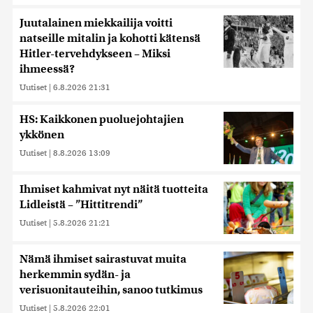
Juutalainen miekkailija voitti
natseille mitalin ja kohotti kätensä
Hitler-tervehdykseen – Miksi
ihmeessä?
Uutiset
|
6.8.2026 21:31
HS: Kaikkonen puoluejohtajien
ykkönen
Uutiset
|
8.8.2026 13:09
Ihmiset kahmivat nyt näitä tuotteita
Lidleistä – ”Hittitrendi”
Uutiset
|
5.8.2026 21:21
Nämä ihmiset sairastuvat muita
herkemmin sydän- ja
verisuonitauteihin, sanoo tutkimus
Uutiset
|
5.8.2026 22:01