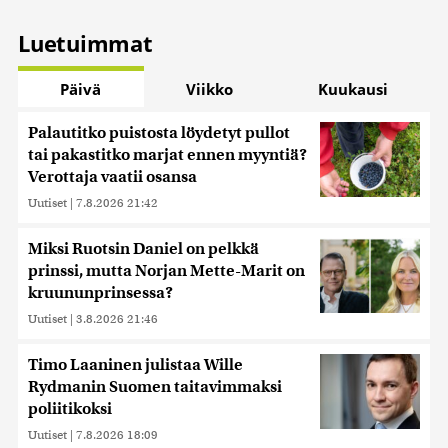
Luetuimmat
Päivä
Viikko
Kuukausi
Palautitko puistosta löydetyt pullot
tai pakastitko marjat ennen myyntiä?
Verottaja vaatii osansa
Uutiset
|
7.8.2026 21:42
Miksi Ruotsin Daniel on pelkkä
prinssi, mutta Norjan Mette-Marit on
kruununprinsessa?
Uutiset
|
3.8.2026 21:46
Timo Laaninen julistaa Wille
Rydmanin Suomen taitavimmaksi
poliitikoksi
Uutiset
|
7.8.2026 18:09