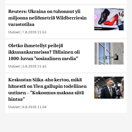
Reuters: Ukraina on tuhonnut yli
miljoona neliömetriä Wildberriesin
varastotilaa
Uutiset
|
7.8.2026 21:55
Oletko ihmetellyt peilejä
ikkunankarmeissa? Tällainen oli
1800-luvun ”sosiaalinen media”
Uutiset
|
5.8.2026 21:45
Keskustan Siika-aho kertoo, mikä
hänestä on Ylen gallupin todellinen
uutinen – ”Kokoomus maksaa siitä
hintaa”
Uutiset
|
6.8.2026 11:56