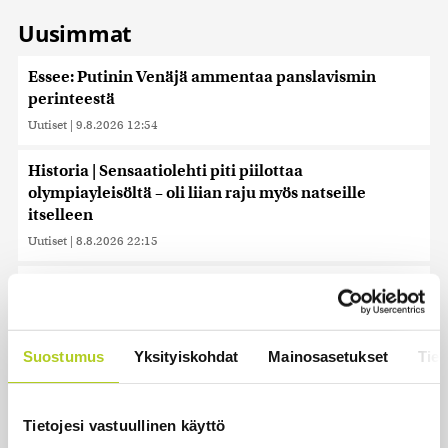
Uusimmat
Essee: Putinin Venäjä ammentaa panslavismin
perinteestä
Uutiset
|
9.8.2026 12:54
Historia | Sensaatiolehti piti piilottaa
olympiayleisöltä – oli liian raju myös natseille
itselleen
Uutiset
|
8.8.2026 22:15
Helle kurittaa Pohjois-Koreaa – valtionmedia
kehottaa syömään koiranlihasoppaa
Uutiset
|
8.8.2026 22:06
Suostumus
Yksityiskohdat
Mainosasetukset
Tiet
WSJ: Saksassa löytynyt drooni oli todennäköisesti
venäläinen
Tietojesi vastuullinen käyttö
Uutiset
|
8.8.2026 16:19