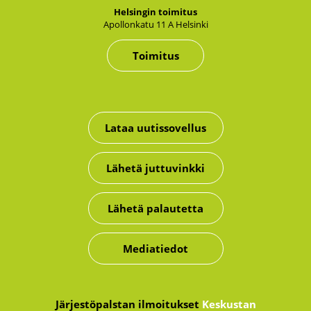
Hel­sin­gin toi­mi­tus
Apol­lon­ka­tu 11 A Hel­sin­ki
Toimitus
Lataa uutissovellus
Lähetä juttuvinkki
Lähetä palautetta
Mediatiedot
Järjestöpalstan ilmoitukset
Keskustan