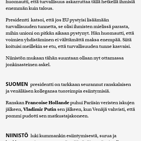
huomautti, että turvallisuus askarruttaa tällä hetkellä ihmisiä
enemmän kuin talous.
Presidentti katsoi, että jos EU pystyisi lisäämään
turvallisuuden tunnetta, se olisi ihmisten mielissä parasta,
mihin unioni on pitkän aikaan pystynyt. Hän huomautti, että
voimien yhdistäminen ei välttämättä maksa enempää. Siitä
koituisi meillekin se etu, että turvallisuuden tunne kasvaisi.
Niinistön mukaan tähän suuntaan ollaan nyt ottamassa
jonkinasteinen askel.
SUOMEN
presidentti on tarkkaan seurannut ranskalaisen
ja venäläisen kollegansa tuoreimpia esiintymisiä.
Ranskan
Francoise Hollande
puhui Pariisin veristen iskujen
jälkeen,
Vladimir Putin
sen jälkeen, kun Venäjä vahvisti, että
pommi pudotti sen matkustajakoneen.
NIINISTÖ
luki kummankin esiintymisestä, surua ja