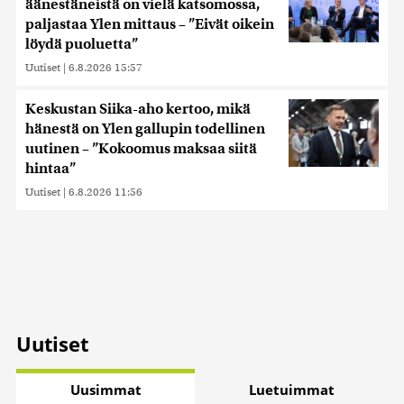
äänestäneistä on vielä katsomossa,
paljastaa Ylen mittaus – ”Eivät oikein
löydä puoluetta”
Uutiset
|
6.8.2026 15:57
Keskustan Siika-aho kertoo, mikä
hänestä on Ylen gallupin todellinen
uutinen – ”Kokoomus maksaa siitä
hintaa”
Uutiset
|
6.8.2026 11:56
Uutiset
Uusimmat
Luetuimmat