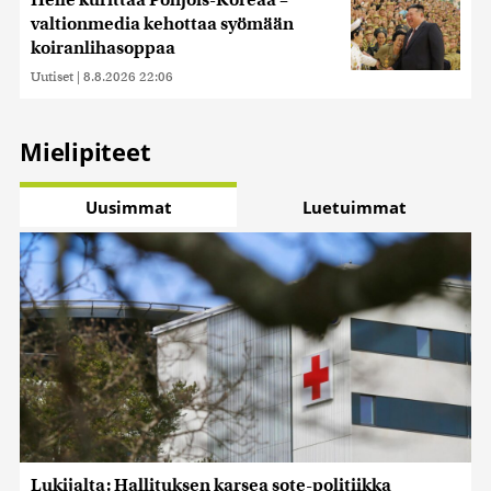
valtionmedia kehottaa syömään
koiranlihasoppaa
Uutiset
|
8.8.2026 22:06
Mielipiteet
Uusimmat
Luetuimmat
Lukijalta: Hallituksen karsea sote-politiikka