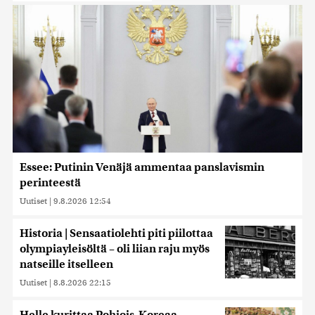
Essee: Putinin Venäjä ammentaa panslavismin
perinteestä
Uutiset
|
9.8.2026 12:54
Historia | Sensaatiolehti piti piilottaa
olympiayleisöltä – oli liian raju myös
natseille itselleen
Uutiset
|
8.8.2026 22:15
Helle kurittaa Pohjois-Koreaa –