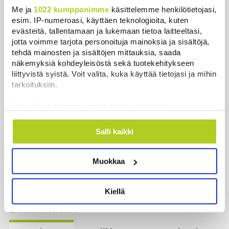
Suomessa näkyy keskiviikkona osittainen
Me ja
1022 kumppanimme
käsittelemme henkilötietojasi,
auringonpimennys
esim. IP-numeroasi, käyttäen teknologioita, kuten
evästeitä, tallentamaan ja lukemaan tietoa laitteeltasi,
Uutiset
|
8.8.2026 11:30
jotta voimme tarjota personoituja mainoksia ja sisältöjä,
tehdä mainosten ja sisältöjen mittauksia, saada
Ensi viikolla Suomesta pääsee junalla
näkemyksiä kohdeyleisöstä sekä tuotekehitykseen
Haaparantaan, mutta matka taitetaan kuivin suin
liittyvistä syistä. Voit valita, kuka käyttää tietojasi ja mihin
Uutiset
|
8.8.2026 10:44
tarkoituksiin.
”Se tuntuu maailmanlopulta” – Täydellinen
Jos sallit, haluamme myös tehdä seuraavia:
auringonpimennys kiehtoo turisteja ja paljastaa
Kerätä tietoja maantieteellisestä sijainnistasi,
uutta tutkijoille
mahdollisesti muutaman metrin tarkkuudella
Salli kaikki
Uutiset
|
8.8.2026 10:30
Tunnistaa laitteesi skannaamalla sen
ominaispiirteitä aktiivisesti (sormenjäljen
Muokkaa
muodostaminen)
Näytä lisää
Lue lisää siitä, miten henkilötietojasi käsitellään ja miten
voit määrittää asetuksesi
tiedot-osiossa
. Voit muuttaa
Kiellä
suostumustasi tai peruuttaa sen milloin vain
Luetuimmat
evästeilmoituksessa.
Käytämme evästeitä tarjoamamme sisällön ja mainosten