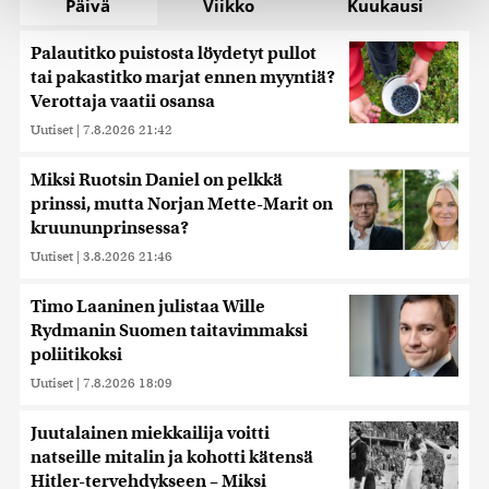
Päivä
Viikko
Kuukausi
räätälöimiseen, sosiaalisen median ominaisuuksien
tukemiseen ja kävijämäärämme analysoimiseen. Lisäksi
Palautitko puistosta löydetyt pullot
jaamme sosiaalisen median, mainosalan ja analytiikka-
tai pakastitko marjat ennen myyntiä?
alan kumppaneillemme tietoja siitä, miten käytät
Verottaja vaatii osansa
sivustoamme. Kumppanimme voivat yhdistää näitä
Uutiset
|
7.8.2026 21:42
tietoja muihin tietoihin, joita olet antanut heille tai joita on
kerätty, kun olet käyttänyt heidän palvelujaan. Tietoja
Miksi Ruotsin Daniel on pelkkä
saatetaan myös siirtää ulkomaille.
prinssi, mutta Norjan Mette-Marit on
kruununprinsessa?
Uutiset
|
3.8.2026 21:46
Timo Laaninen julistaa Wille
Rydmanin Suomen taitavimmaksi
poliitikoksi
Uutiset
|
7.8.2026 18:09
Juutalainen miekkailija voitti
natseille mitalin ja kohotti kätensä
Hitler-tervehdykseen – Miksi