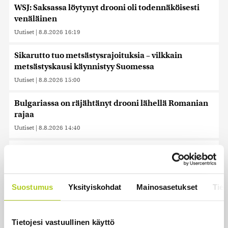
WSJ: Saksassa löytynyt drooni oli todennäköisesti
venäläinen
Uutiset
|
8.8.2026 16:19
Sikarutto tuo metsästysrajoituksia – vilkkain
metsästyskausi käynnistyy Suomessa
Uutiset
|
8.8.2026 15:00
Bulgariassa on räjähtänyt drooni lähellä Romanian
rajaa
Uutiset
|
8.8.2026 14:40
HS: Kaikkonen puoluejohtajien ykkönen
Uutiset
|
8.8.2026 13:09
Suostumus
Yksityiskohdat
Mainosasetukset
Tiet
Ursa on myynyt ennätysmäärän pimennyslaseja
auringonpimennyksen edellä
Uutiset
|
8.8.2026 11:31
Tietojesi vastuullinen käyttö