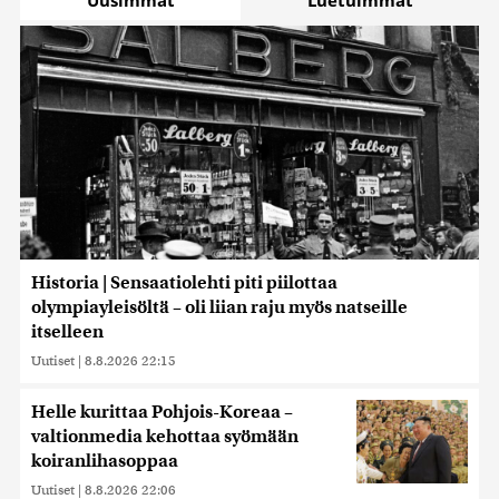
Uusimmat
Luetuimmat
Historia | Sensaatiolehti piti piilottaa
olympiayleisöltä – oli liian raju myös natseille
itselleen
Uutiset
|
8.8.2026 22:15
Helle kurittaa Pohjois-Koreaa –
valtionmedia kehottaa syömään
koiranlihasoppaa
Uutiset
|
8.8.2026 22:06