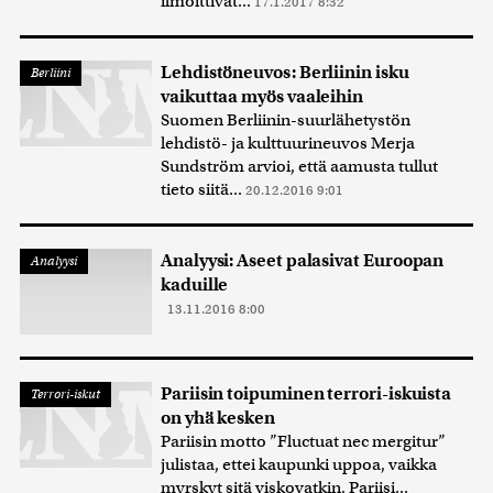
ilmoittivat...
17.1.2017 8:32
Lehdistöneuvos: Berliinin isku
Berliini
vaikuttaa myös vaaleihin
Suomen Berliinin-suurlähetystön
lehdistö- ja kulttuurineuvos Merja
Sundström arvioi, että aamusta tullut
tieto siitä...
20.12.2016 9:01
Analyysi: Aseet palasivat Euroopan
Analyysi
kaduille
13.11.2016 8:00
Pariisin toipuminen terrori-iskuista
Terrori-iskut
on yhä kesken
Pariisin motto ”Fluctuat nec mergitur”
julistaa, ettei kaupunki uppoa, vaikka
myrskyt sitä viskovatkin. Pariisi...