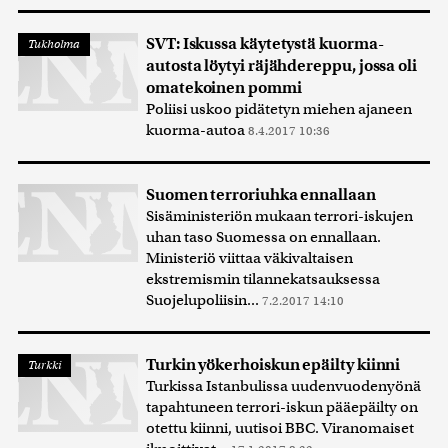
SVT: Iskussa käytetystä kuorma-
Tukholma
autosta löytyi räjähdereppu, jossa oli
omatekoinen pommi
Poliisi uskoo pidätetyn miehen ajaneen
kuorma-autoa
8.4.2017 10:36
Suomen terroriuhka ennallaan
Sisäministeriön mukaan terrori-iskujen
uhan taso Suomessa on ennallaan.
Ministeriö viittaa väkivaltaisen
ekstremismin tilannekatsauksessa
Suojelupoliisin...
7.2.2017 14:10
Turkin yökerhoiskun epäilty kiinni
Turkki
Turkissa Istanbulissa uudenvuodenyönä
tapahtuneen terrori-iskun pääepäilty on
otettu kiinni, uutisoi BBC. Viranomaiset