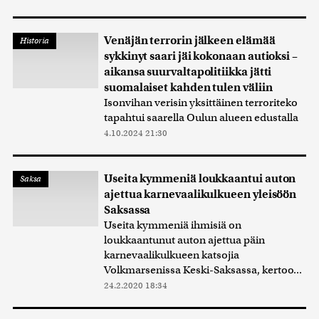
Venäjän terrorin jälkeen elämää
Historia
sykkinyt saari jäi kokonaan autioksi –
aikansa suurvaltapolitiikka jätti
suomalaiset kahden tulen väliin
Isonvihan verisin yksittäinen terroriteko
tapahtui saarella Oulun alueen edustalla
4.10.2024 21:30
Useita kymmeniä loukkaantui auton
Saksa
ajettua karnevaalikulkueen yleisöön
Saksassa
Useita kymmeniä ihmisiä on
loukkaantunut auton ajettua päin
karnevaalikulkueen katsojia
Volkmarsenissa Keski-Saksassa, kertoo...
24.2.2020 18:34