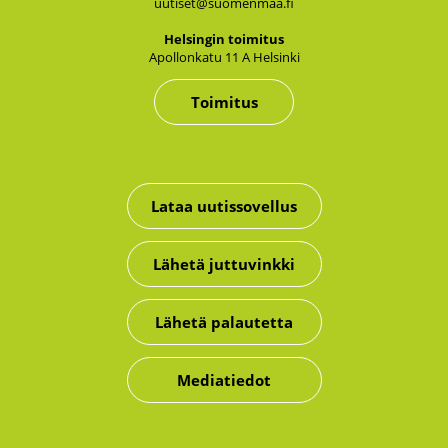
uutiset@suomenmaa.fi
Hel­sin­gin toi­mi­tus
Apol­lon­ka­tu 11 A Hel­sin­ki
Toimitus
Lataa uutissovellus
Lähetä juttuvinkki
Lähetä palautetta
Mediatiedot