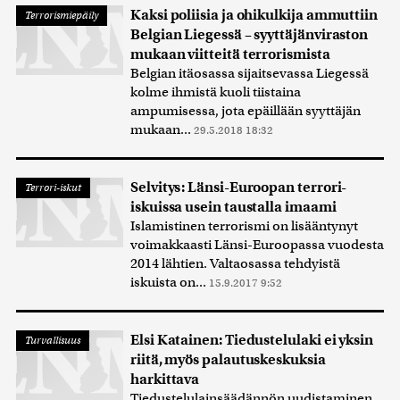
Kaksi poliisia ja ohikulkija ammuttiin
Terrorismiepäily
Belgian Liegessä – syyttäjänviraston
mukaan viitteitä terrorismista
Belgian itäosassa sijaitsevassa Liegessä
kolme ihmistä kuoli tiistaina
ampumisessa, jota epäillään syyttäjän
mukaan...
29.5.2018 18:32
Selvitys: Länsi-Euroopan terrori-
Terrori-iskut
iskuissa usein taustalla imaami
Islamistinen terrorismi on lisääntynyt
voimakkaasti Länsi-Euroopassa vuodesta
2014 lähtien. Valtaosassa tehdyistä
iskuista on...
15.9.2017 9:52
Elsi Katainen: Tiedustelulaki ei yksin
Turvallisuus
riitä, myös palautuskeskuksia
harkittava
Tiedustelulainsäädännön uudistaminen