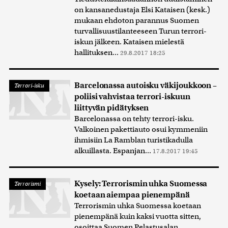
on kansanedustaja Elsi Kataisen (kesk.)
mukaan ehdoton parannus Suomen
turvallisuustilanteeseen Turun terrori-
iskun jälkeen. Kataisen mielestä
hallituksen...
29.8.2017 18:25
Barcelonassa autoisku väkijoukkoon –
Terrori-isku
poliisi vahvistaa terrori-iskuun
liittyvän pidätyksen
Barcelonassa on tehty terrori-isku.
Valkoinen pakettiauto osui kymmeniin
ihmisiin La Ramblan turistikadulla
alkuillasta. Espanjan...
17.8.2017 19:45
Kysely: Terrorismin uhka Suomessa
Terrorismi
koetaan aiempaa pienempänä
Terrorismin uhka Suomessa koetaan
pienempänä kuin kaksi vuotta sitten,
osoittaa Suomen Pelastusalan