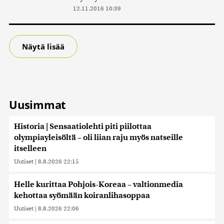
12.11.2016 10:39
Näytä lisää
Uusimmat
Historia | Sensaatiolehti piti piilottaa
olympiayleisöltä – oli liian raju myös natseille
itselleen
Uutiset
|
8.8.2026 22:15
Helle kurittaa Pohjois-Koreaa – valtionmedia
kehottaa syömään koiranlihasoppaa
Uutiset
|
8.8.2026 22:06