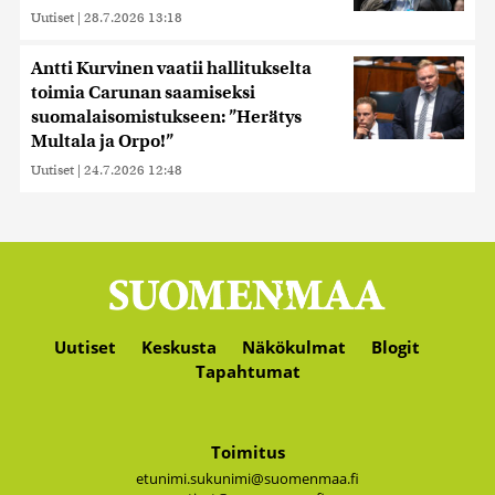
Uutiset
|
28.7.2026 13:18
Antti Kurvinen vaatii hallitukselta
toimia Carunan saamiseksi
suomalaisomistukseen: ”Herätys
Multala ja Orpo!”
Uutiset
|
24.7.2026 12:48
Uutiset
Keskusta
Näkökulmat
Blogit
Tapahtumat
Toimitus
etunimi.sukunimi@suomenmaa.fi