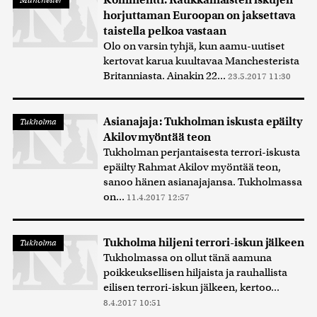
Kommentti: Raukkamaisten iskujen
Manchester
horjuttaman Euroopan on jaksettava
taistella pelkoa vastaan
Olo on varsin tyhjä, kun aamu-uutiset
kertovat karua kuultavaa Manchesterista
Britanniasta. Ainakin 22...
23.5.2017 11:30
Asianajaja: Tukholman iskusta epäilty
Tukholma
Akilov myöntää teon
Tukholman perjantaisesta terrori-iskusta
epäilty Rahmat Akilov myöntää teon,
sanoo hänen asianajajansa. Tukholmassa
on...
11.4.2017 12:57
Tukholma hiljeni terrori-iskun jälkeen
Tukholma
Tukholmassa on ollut tänä aamuna
poikkeuksellisen hiljaista ja rauhallista
eilisen terrori-iskun jälkeen, kertoo...
8.4.2017 10:51