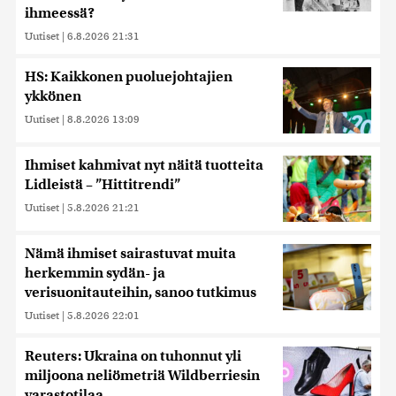
ihmeessä?
Uutiset
|
6.8.2026 21:31
HS: Kaikkonen puoluejohtajien
ykkönen
Uutiset
|
8.8.2026 13:09
Ihmiset kahmivat nyt näitä tuotteita
Lidleistä – ”Hittitrendi”
Uutiset
|
5.8.2026 21:21
Nämä ihmiset sairastuvat muita
herkemmin sydän- ja
verisuonitauteihin, sanoo tutkimus
Uutiset
|
5.8.2026 22:01
Reuters: Ukraina on tuhonnut yli
miljoona neliömetriä Wildberriesin
varastotilaa