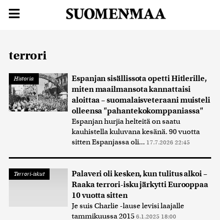
terrori
Espanjan sisällissota opetti Hitlerille,
Historia
miten maailmansota kannattaisi
aloittaa – suomalaisveteraani muisteli
olleensa "pahantekokomppaniassa"
Espanjan hurjia helteitä on saatu
kauhistella kuluvana kesänä. 90 vuotta
sitten Espanjassa oli...
17.7.2026 22:45
Palaveri oli kesken, kun tulitus alkoi –
Terrori-iskut
Raaka terrori-isku järkytti Eurooppaa
10 vuotta sitten
Je suis Charlie -lause levisi laajalle
tammikuussa 2015
6.1.2025 18:00