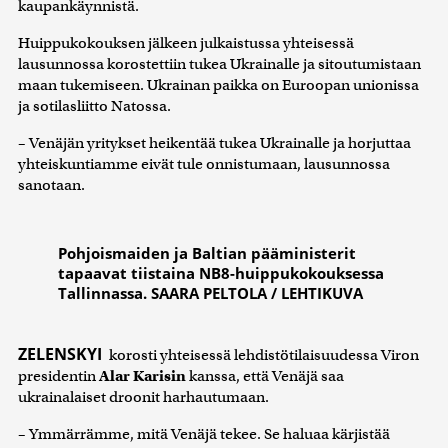
kaupankäynnistä.
Huippukokouksen jälkeen julkaistussa yhteisessä
lausunnossa korostettiin tukea Ukrainalle ja sitoutumistaan
maan tukemiseen. Ukrainan paikka on Euroopan unionissa
ja sotilasliitto Natossa.
– Venäjän yritykset heikentää tukea Ukrainalle ja horjuttaa
yhteiskuntiamme eivät tule onnistumaan, lausunnossa
sanotaan.
Pohjoismaiden ja Baltian pääministerit
tapaavat tiistaina NB8-huippukokouksessa
Tallinnassa. SAARA PELTOLA / LEHTIKUVA
ZELENSKYI
korosti yhteisessä lehdistötilaisuudessa Viron
presidentin
Alar Karisin
kanssa, että Venäjä saa
ukrainalaiset droonit harhautumaan.
– Ymmärrämme, mitä Venäjä tekee. Se haluaa kärjistää