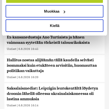
Tunnistaa laitteesi skannaamalla sen
Uutiset
|
6.8.2026 17:16
ominaispiirteitä aktiivisesti (sormenjäljen
Muokkaa
muodostaminen)
Liettuan sotilastiedustelun mukaan Venäjä
Lue lisää siitä, miten henkilötietojasi käsitellään ja miten
harkitsee hyökkäyksiä Baltiaan
voit määrittää asetuksesi
tiedot-osiossa
. Voit muuttaa
Kiellä
Uutiset
|
6.8.2026 17:12
suostumustasi tai peruuttaa sen milloin vain
evästeilmoituksessa.
Ex-kansanedustaja Ano Turtiaista ja hänen
vaimoaan syytetään törkeistä talousrikoksista
Käytämme evästeitä tarjoamamme sisällön ja mainosten
räätälöimiseen, sosiaalisen median ominaisuuksien
Uutiset
|
6.8.2026 16:45
tukemiseen ja kävijämäärämme analysoimiseen. Lisäksi
jaamme sosiaalisen median, mainosalan ja analytiikka-
Hallitus nostaa alijäämän tällä kaudella selvästi
alan kumppaneillemme tietoja siitä, miten käytät
isommaksi kuin etukäteen arvioitiin, huomauttaa
sivustoamme. Kumppanimme voivat yhdistää näitä
politiikan vaikuttaja
tietoja muihin tietoihin, joita olet antanut heille tai joita on
Uutiset
|
6.8.2026 16:20
kerätty, kun olet käyttänyt heidän palvelujaan. Tietoja
saatetaan myös siirtää ulkomaille.
Saksalaismediat: Leipzigin lentokentältä löydetyn
droonin lähellä olleessa ukrainalaiskoneessa oli
lastina ammuksia
Uutiset
|
6.8.2026 16:14