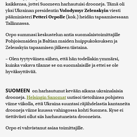
kaikkensa, jottei Suomeen harhautuisi drooneja. Tämä oli
yksi Ukrainan presidentin
Volodymyr Zelenskyin
viesti
pääministeri
Petteri Orpolle
(kok.) heidän tapaamisessaan
Tallinnassa.
Orpo summasi keskustelun antia suomalaistoimittajille
Pohjoismaiden ja Baltian maiden huippukokouksen ja
Zelenskyin tapaamisen jälkeen tiistaina.
– Olen tyytyväinen siihen, että hän todellakin ymmärsi,
kuinka vakava tilanne se on suomalaisille ja ettei se ole
hyväksyttävää.
SUOMEEN
on harhautunut kevään aikana ukrainalaisia
drooneja.
Helsingin Sanomat
uutisoi tietoihinsa pohjaten
viime viikolla, että Ukraina suuntasi räjähdelastia kantaneita
drooneja viime kuussa vahingossa kohti Suomea. Kyse ei
tiettävästi ollut siis harhautuneista drooneista.
Orpo ei vahvistanut asiaa toimittajille.