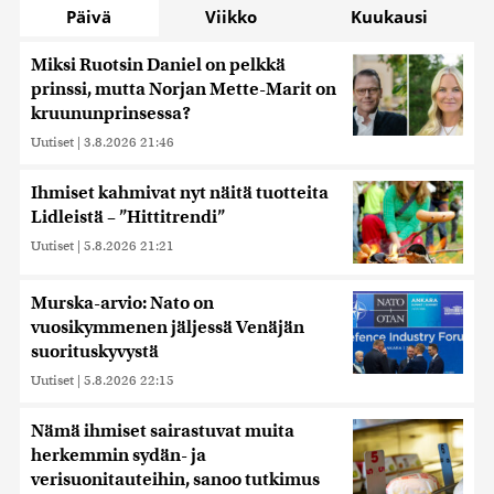
Päivä
Viikko
Kuukausi
Miksi Ruotsin Daniel on pelkkä
prinssi, mutta Norjan Mette-Marit on
kruununprinsessa?
Uutiset
|
3.8.2026 21:46
Ihmiset kahmivat nyt näitä tuotteita
Lidleistä – ”Hittitrendi”
Uutiset
|
5.8.2026 21:21
Murska-arvio: Nato on
vuosikymmenen jäljessä Venäjän
suorituskyvystä
Uutiset
|
5.8.2026 22:15
Nämä ihmiset sairastuvat muita
herkemmin sydän- ja
verisuonitauteihin, sanoo tutkimus