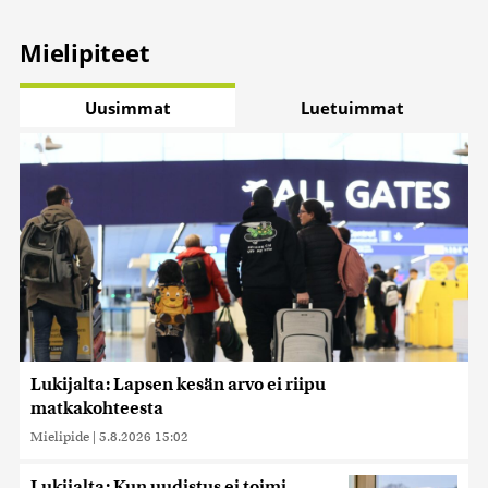
Mielipiteet
Uusimmat
Luetuimmat
Lukijalta: Lapsen kesän arvo ei riipu
matkakohteesta
Mielipide
|
5.8.2026 15:02
Lukijalta: Kun uudistus ei toimi,