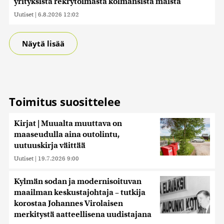
yrityksistä rekrytoimasta kolmansista maista
Uutiset
|
6.8.2026 12:02
Näytä lisää
Toimitus suosittelee
Kirjat | Muualta muuttava on
maaseudulla aina outolintu,
uutuuskirja väittää
Uutiset
|
19.7.2026 9:00
Kylmän sodan ja modernisoituvan
maailman keskustajohtaja – tutkija
korostaa Johannes Virolaisen
merkitystä aatteellisena uudistajana