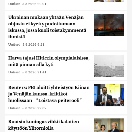
Uutiset
|
5.8.2026 22:01
Ukrainan mukaan yhtään Venäjän
ohjusta ei kyetty pudottamaan
iskussa, jossa kuoli toistakymmentä
ihmistä
Uutiset
|
5.8.2026 9:21
Harva tajusi Hitlerin olympialaisissa,
mitä pinnan alla kyti
Uutiset
|
5.8.2026 21:41
Reuters: FBI aloitti yhteistyön Kiinan
ja Venäjän kanssa, kriitikot
huolissaan – ”Loistava peiterooli”
Uutiset
|
5.8.2026 22:07
Ruotsin kuningas vihkii kalatien
käyttöön Ylitorniolla