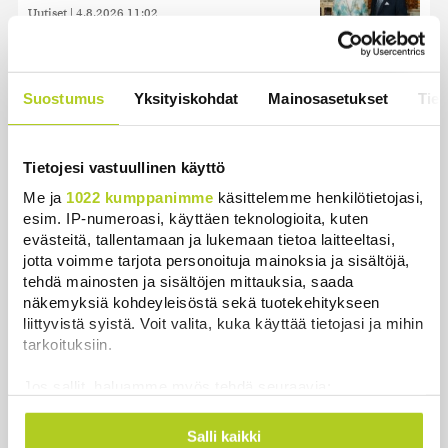
Uutiset
|
4.8.2026 11:02
Kuin kauhuelokuvasta – Oletko
kuullut Etelämantereen
Suostumus
Yksityiskohdat
Mainosasetukset
Tiet
Veriputouksesta?
Uutiset
|
5.8.2026 23:00
Tietojesi vastuullinen käyttö
Lohi roimi Purran esitystä Ylellä: ”Nyt
Me ja
1022 kumppanimme
käsittelemme henkilötietojasi,
olisi ollut viimeinen hetki ottaa järki
esim. IP-numeroasi, käyttäen teknologioita, kuten
käteen”
evästeitä, tallentamaan ja lukemaan tietoa laitteeltasi,
Uutiset
|
5.8.2026 14:40
jotta voimme tarjota personoituja mainoksia ja sisältöjä,
tehdä mainosten ja sisältöjen mittauksia, saada
näkemyksiä kohdeyleisöstä sekä tuotekehitykseen
liittyvistä syistä. Voit valita, kuka käyttää tietojasi ja mihin
tarkoituksiin.
Uusimmat
Jos sallit, haluamme myös tehdä seuraavia:
Kerätä tietoja maantieteellisestä sijainnistasi,
Valtiovarainministeriön leikkausehdotus voi
mahdollisesti muutaman metrin tarkkuudella
pidentää Kelan käsittelyaikoja
Salli kaikki