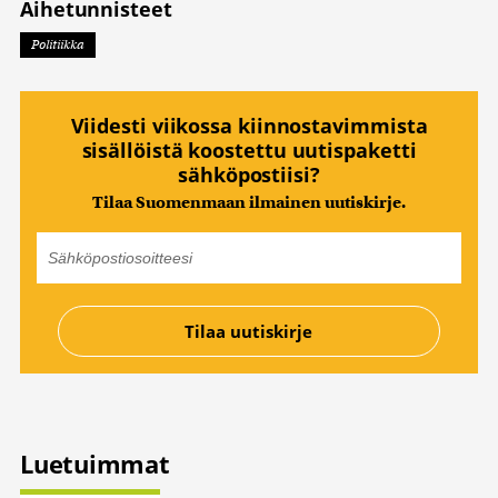
Aihetunnisteet
Politiikka
Viidesti viikossa kiinnostavimmista
sisällöistä koostettu uutispaketti
sähköpostiisi?
Tilaa Suomenmaan ilmainen uutiskirje.
Luetuimmat