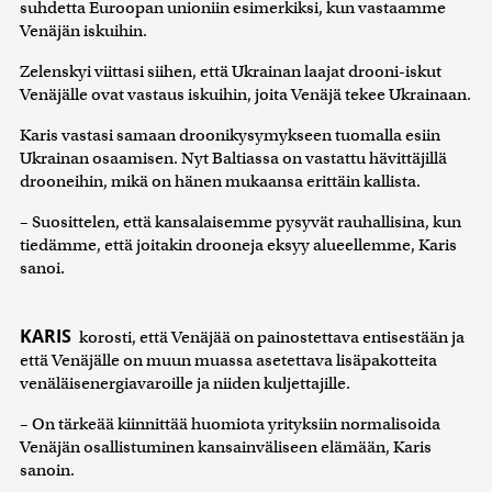
suhdetta Euroopan unioniin esimerkiksi, kun vastaamme
Venäjän iskuihin.
Zelenskyi viittasi siihen, että Ukrainan laajat drooni-iskut
Venäjälle ovat vastaus iskuihin, joita Venäjä tekee Ukrainaan.
Karis vastasi samaan droonikysymykseen tuomalla esiin
Ukrainan osaamisen. Nyt Baltiassa on vastattu hävittäjillä
drooneihin, mikä on hänen mukaansa erittäin kallista.
– Suosittelen, että kansalaisemme pysyvät rauhallisina, kun
tiedämme, että joitakin drooneja eksyy alueellemme, Karis
sanoi.
KARIS
korosti, että Venäjää on painostettava entisestään ja
että Venäjälle on muun muassa asetettava lisäpakotteita
venäläisenergiavaroille ja niiden kuljettajille.
– On tärkeää kiinnittää huomiota yrityksiin normalisoida
Venäjän osallistuminen kansainväliseen elämään, Karis
sanoin.