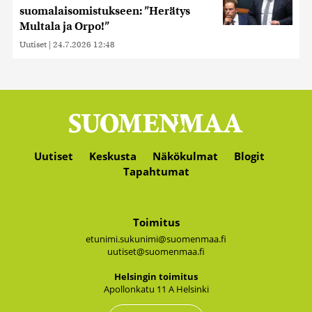
suomalaisomistukseen: ”Herätys
Multala ja Orpo!”
Uutiset
|
24.7.2026 12:48
Uutiset
Keskusta
Näkökulmat
Blogit
Tapahtumat
Toimitus
etunimi.sukunimi@suomenmaa.fi
uutiset@suomenmaa.fi
Hel­sin­gin toi­mi­tus
Apol­lon­ka­tu 11 A Hel­sin­ki