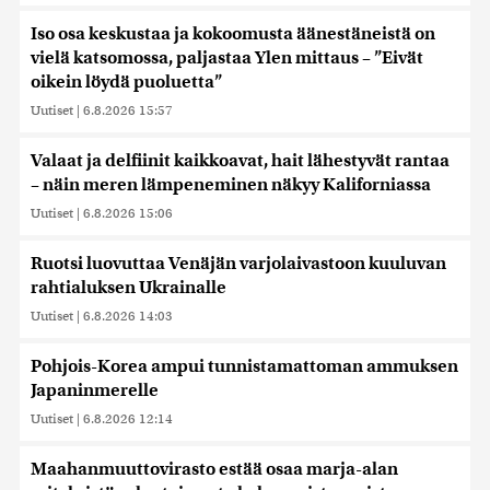
Iso osa keskustaa ja kokoomusta äänestäneistä on
vielä katsomossa, paljastaa Ylen mittaus – ”Eivät
oikein löydä puoluetta”
Uutiset
|
6.8.2026 15:57
Valaat ja delfiinit kaikkoavat, hait lähestyvät rantaa
– näin meren lämpeneminen näkyy Kaliforniassa
Uutiset
|
6.8.2026 15:06
Ruotsi luovuttaa Venäjän varjolaivastoon kuuluvan
rahtialuksen Ukrainalle
Uutiset
|
6.8.2026 14:03
Pohjois-Korea ampui tunnistamattoman ammuksen
Japaninmerelle
Uutiset
|
6.8.2026 12:14
Maahanmuuttovirasto estää osaa marja-alan