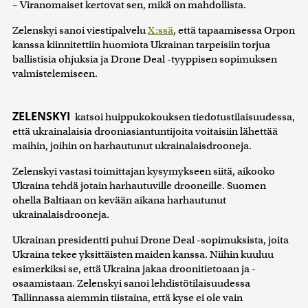
– Viranomaiset kertovat sen, mikä on mahdollista.
Zelenskyi sanoi viestipalvelu
X:ssä
, että tapaamisessa Orpon
kanssa kiinnitettiin huomiota Ukrainan tarpeisiin torjua
ballistisia ohjuksia ja Drone Deal -tyyppisen sopimuksen
valmistelemiseen.
ZELENSKYI
katsoi huippukokouksen tiedotustilaisuudessa,
että ukrainalaisia drooniasiantuntijoita voitaisiin lähettää
maihin, joihin on harhautunut ukrainalaisdrooneja.
Zelenskyi vastasi toimittajan kysymykseen siitä, aikooko
Ukraina tehdä jotain harhautuville drooneille. Suomen
ohella Baltiaan on kevään aikana harhautunut
ukrainalaisdrooneja.
Ukrainan presidentti puhui Drone Deal -sopimuksista, joita
Ukraina tekee yksittäisten maiden kanssa. Niihin kuuluu
esimerkiksi se, että Ukraina jakaa droonitietoaan ja -
osaamistaan. Zelenskyi sanoi lehdistötilaisuudessa
Tallinnassa aiemmin tiistaina, että kyse ei ole vain