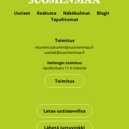
Uutiset
Keskusta
Näkökulmat
Blogit
Tapahtumat
Toimitus
etunimi.sukunimi@suomenmaa.fi
uutiset@suomenmaa.fi
Hel­sin­gin toi­mi­tus
Apol­lon­ka­tu 11 A Hel­sin­ki
Toimitus
Lataa uutissovellus
Lähetä juttuvinkki