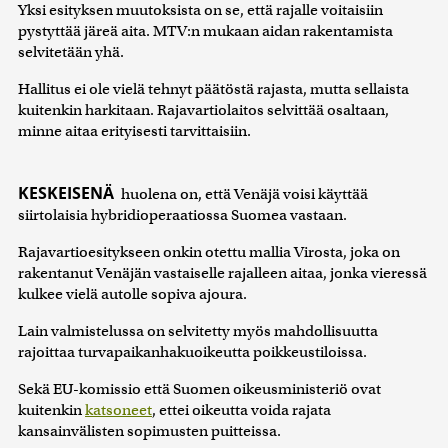
Yksi esityksen muutoksista on se, että rajalle voitaisiin
pystyttää järeä aita. MTV:n mukaan aidan rakentamista
selvitetään yhä.
Hallitus ei ole vielä tehnyt päätöstä rajasta, mutta sellaista
kuitenkin harkitaan. Rajavartiolaitos selvittää osaltaan,
minne aitaa erityisesti tarvittaisiin.
KESKEISENÄ
huolena on, että Venäjä voisi käyttää
siirtolaisia hybridioperaatiossa Suomea vastaan.
Rajavartioesitykseen onkin otettu mallia Virosta, joka on
rakentanut Venäjän vastaiselle rajalleen aitaa, jonka vieressä
kulkee vielä autolle sopiva ajoura.
Lain valmistelussa on selvitetty myös mahdollisuutta
rajoittaa turvapaikanhakuoikeutta poikkeustiloissa.
Sekä EU-komissio että Suomen oikeusministeriö ovat
kuitenkin
katsoneet
, ettei oikeutta voida rajata
kansainvälisten sopimusten puitteissa.