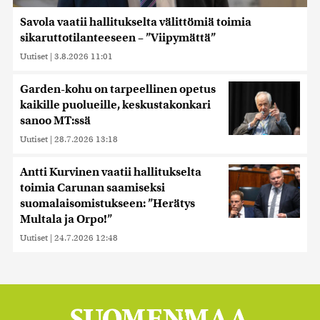
Savola vaatii hallitukselta välittömiä toimia
sikaruttotilanteeseen – ”Viipymättä”
Uutiset
|
3.8.2026 11:01
Garden-kohu on tarpeellinen opetus
kaikille puolueille, keskustakonkari
sanoo MT:ssä
Uutiset
|
28.7.2026 13:18
Antti Kurvinen vaatii hallitukselta
toimia Carunan saamiseksi
suomalaisomistukseen: ”Herätys
Multala ja Orpo!”
Uutiset
|
24.7.2026 12:48