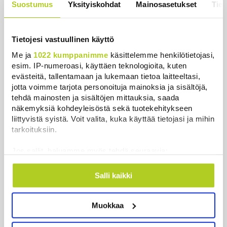
somehaittojen vuoksi puoli miljardia dollaria
Suostumus
Yksityiskohdat
Mainosasetukset
Tiet
Uutiset
|
7.8.2026 6:52
Venezuelassa neuvottelut siirtymävaiheesta
Tietojesi vastuullinen käyttö
alkoivat opposition ja väliaikaishallinnon välillä
Me ja
1022 kumppanimme
käsittelemme henkilötietojasi,
Uutiset
|
7.8.2026 6:12
esim. IP-numeroasi, käyttäen teknologioita, kuten
evästeitä, tallentamaan ja lukemaan tietoa laitteeltasi,
jotta voimme tarjota personoituja mainoksia ja sisältöjä,
Toistakymmentä siviiliä haavoittui huthien iskussa
tehdä mainosten ja sisältöjen mittauksia, saada
Saudi-Arabiaan
näkemyksiä kohdeyleisöstä sekä tuotekehitykseen
Uutiset
|
7.8.2026 5:48
liittyvistä syistä. Voit valita, kuka käyttää tietojasi ja mihin
tarkoituksiin.
Uutistoimistot: Saudi-Arabia, Turkki ja Pakistan
allekirjoittavat tänään yhteisen
Jos sallit, haluamme myös tehdä seuraavia:
puolustussopimuksen
Kerätä tietoja maantieteellisestä sijainnistasi,
Uutiset
|
7.8.2026 3:18
mahdollisesti muutaman metrin tarkkuudella
Salli kaikki
Tunnistaa laitteesi skannaamalla sen
Tänään on tuulista ja sateista, viikonloppuna
ominaispiirteitä aktiivisesti (sormenjäljen
lämpenee
Muokkaa
muodostaminen)
Lue lisää siitä, miten henkilötietojasi käsitellään ja miten
Uutiset
|
7.8.2026 3:01