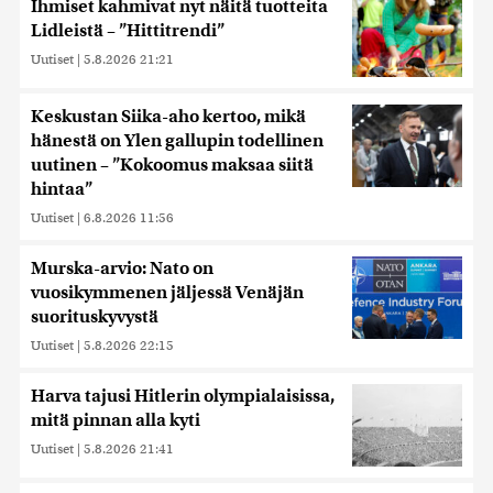
Ihmiset kahmivat nyt näitä tuotteita
Lidleistä – ”Hittitrendi”
Uutiset
|
5.8.2026 21:21
Keskustan Siika-aho kertoo, mikä
hänestä on Ylen gallupin todellinen
uutinen – ”Kokoomus maksaa siitä
hintaa”
Uutiset
|
6.8.2026 11:56
Murska-arvio: Nato on
vuosikymmenen jäljessä Venäjän
suorituskyvystä
Uutiset
|
5.8.2026 22:15
Harva tajusi Hitlerin olympialaisissa,
mitä pinnan alla kyti
Uutiset
|
5.8.2026 21:41