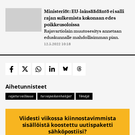
Ministeriöt: EU-lainsäädäntö ei salli
rajan sulkemista kokonaan edes
poikkeusoloissa
Rajavartiolain muutosesitys annetaan
eduskunnalle mahdollisimman pian.
12.5.2022 10:18
Aihetunnisteet
rajaturvallisuus
turvapaikanhakijat
Venäjä
Viidesti viikossa kiinnostavimmista
sisällöistä koostettu uutispaketti
sähköpostiisi?