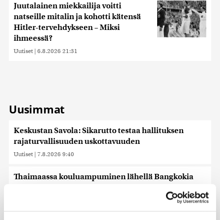
Juutalainen miekkailija voitti
natseille mitalin ja kohotti kätensä
Hitler-tervehdykseen – Miksi
ihmeessä?
Uutiset
|
6.8.2026 21:31
Uusimmat
Keskustan Savola: Sikarutto testaa hallituksen
rajaturvallisuuden uskottavuuden
Uutiset
|
7.8.2026 9:40
Thaimaassa kouluampuminen lähellä Bangkokia
Uutiset
|
7.8.2026 8:03
Meta määrättiin maksamaan lapsille aiheutuneiden