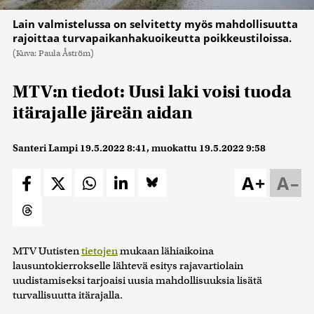
Lain valmistelussa on selvitetty myös mahdollisuutta
rajoittaa turvapaikanhakuoikeutta poikkeustiloissa.
(Kuva: Paula Åström)
MTV:n tiedot: Uusi laki voisi tuoda
itärajalle järeän aidan
Santeri Lampi
19.5.2022 8:41
, muokattu
19.5.2022 9:58
A+
A–
MTV Uutisten
tietojen
mukaan lähiaikoina
lausuntokierrokselle lähtevä esitys rajavartiolain
uudistamiseksi tarjoaisi uusia mahdollisuuksia lisätä
turvallisuutta itärajalla.