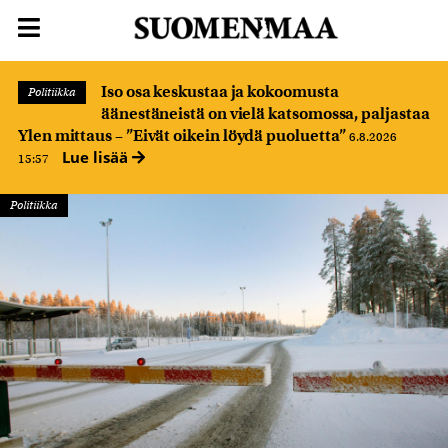
Iso osa keskustaa ja kokoomusta
Politiikka
äänestäneistä on vielä katsomossa, paljastaa
Ylen mittaus – ”Eivät oikein löydä puoluetta”
6.8.2026
Lue lisää
15:57
Politiikka