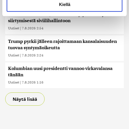
voit määrittää asetuksesi
tiedot-osiossa
. Voit muuttaa
Kiellä
suostumustasi tai peruuttaa sen milloin vain
EU toivottaa tervetulleeksi sopimuksen Gazan
evästeilmoituksessa.
demilitarisoinnista, Israelin vetäytymisestä ja
siirtymisestä siviilihallintoon
Käytämme evästeitä tarjoamamme sisällön ja mainosten
Uutiset
|
7.8.2026 2:54
räätälöimiseen, sosiaalisen median ominaisuuksien
tukemiseen ja kävijämäärämme analysoimiseen. Lisäksi
Trump pyrkii jälleen rajoittamaan kansalaisuuden
jaamme sosiaalisen median, mainosalan ja analytiikka-
tuovaa syntymäoikeutta
alan kumppaneillemme tietoja siitä, miten käytät
sivustoamme. Kumppanimme voivat yhdistää näitä
Uutiset
|
7.8.2026 2:24
tietoja muihin tietoihin, joita olet antanut heille tai joita on
kerätty, kun olet käyttänyt heidän palvelujaan. Tietoja
Kolumbian uusi presidentti vannoo virkavalansa
saatetaan myös siirtää ulkomaille.
tänään
Uutiset
|
7.8.2026 1:16
Näytä lisää