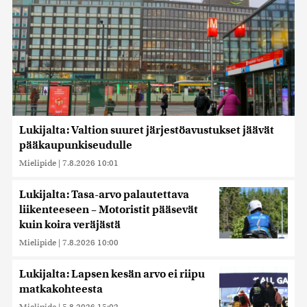
Lukijalta: Valtion suuret järjestöavustukset jäävät
pääkaupunkiseudulle
Mielipide
|
7.8.2026 10:01
Lukijalta: Tasa-arvo palautettava
liikenteeseen – Motoristit pääsevät
kuin koira veräjästä
Mielipide
|
7.8.2026 10:00
Lukijalta: Lapsen kesän arvo ei riipu
matkakohteesta
Mielipide
|
5.8.2026 15:02