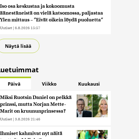
Iso osa keskustaa ja kokoomusta
äänestäneistä on vielä katsomossa, paljastaa
Ylen mittaus – ”Eivät oikein löydä puoluetta”
Uutiset
|
6.8.2026 15:57
Näytä lisää
Luetuimmat
Päivä
Viikko
Kuukausi
Miksi Ruotsin Daniel on pelkkä
prinssi, mutta Norjan Mette-
Marit on kruununprinsessa?
Uutiset
|
3.8.2026 21:46
Ihmiset kahmivat nyt näitä