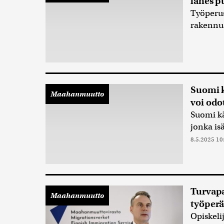
lähes p
Työperu
rakennus
Suomi k
Maahanmuutto
voi odo
Suomi kä
jonka is
8.5.2025 10
Turvapa
Maahanmuutto
työper
Opiskel