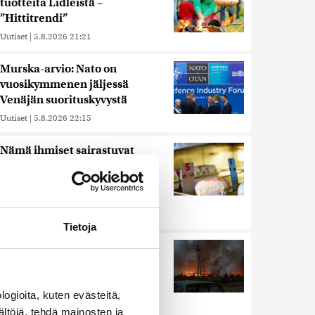
tuotteita Lidleistä –
”Hittitrendi”
Uutiset
|
5.8.2026 21:21
Murska-arvio: Nato on
vuosikymmenen jäljessä
Venäjän suorituskyvystä
Uutiset
|
5.8.2026 22:15
Nämä ihmiset sairastuvat
muita herkemmin sydän- ja
verisuonitauteihin, sanoo
tutkimus
Uutiset
|
5.8.2026 22:01
Tietoja
Ukrainan mukaan yhtään
Venäjän ohjusta ei kyetty
pudottamaan iskussa, jossa
kuoli toistakymmentä ihmistä
ogioita, kuten evästeitä,
ältöjä, tehdä mainosten ja
Uutiset
|
5.8.2026 9:21