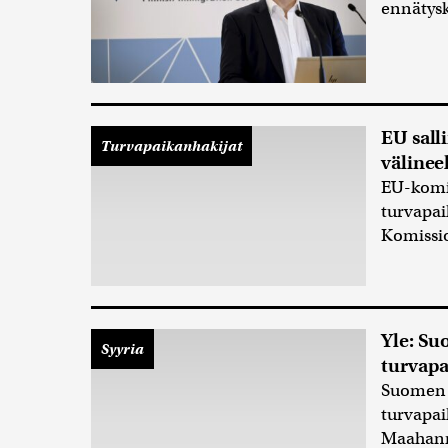
ennätys
EU sall
Turvapaikanhakijat
välinee
EU-komis
turvapai
Komissio
Yle: Su
Syyria
turvap
Suomen 
turvapai
Maahanmu