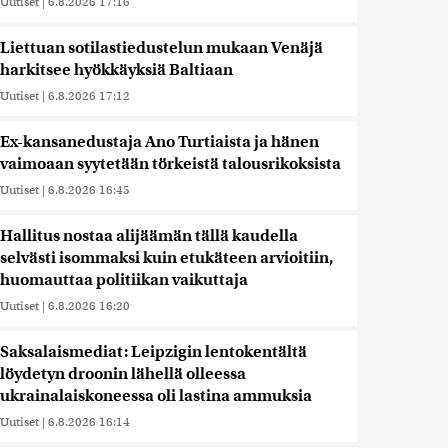
Uutiset
|
6.8.2026 17:16
Liettuan sotilastiedustelun mukaan Venäjä
harkitsee hyökkäyksiä Baltiaan
Uutiset
|
6.8.2026 17:12
Ex-kansanedustaja Ano Turtiaista ja hänen
vaimoaan syytetään törkeistä talousrikoksista
Uutiset
|
6.8.2026 16:45
Hallitus nostaa alijäämän tällä kaudella
selvästi isommaksi kuin etukäteen arvioitiin,
huomauttaa politiikan vaikuttaja
Uutiset
|
6.8.2026 16:20
Saksalaismediat: Leipzigin lentokentältä
löydetyn droonin lähellä olleessa
ukrainalaiskoneessa oli lastina ammuksia
Uutiset
|
6.8.2026 16:14