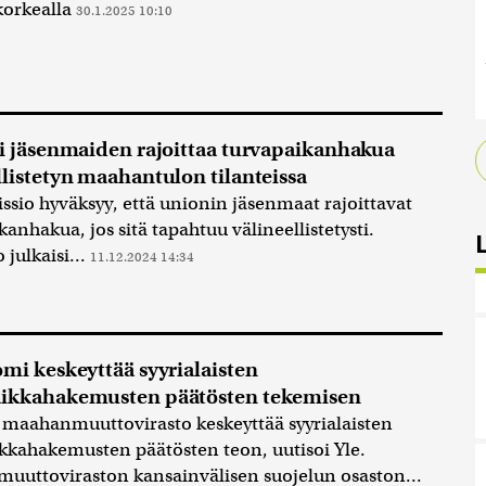
korkealla
30.1.2025 10:10
ii jäsenmaiden rajoittaa turvapaikanhakua
llistetyn maahantulon tilanteissa
sio hyväksyy, että unionin jäsenmaat rajoittavat
kanhakua, jos sitä tapahtuu välineellistetysti.
 julkaisi...
11.12.2024 14:34
omi keskeyttää syyrialaisten
aikkahakemusten päätösten tekemisen
maahanmuuttovirasto keskeyttää syyrialaisten
kkahakemusten päätösten teon, uutisoi Yle.
uttoviraston kansainvälisen suojelun osaston...