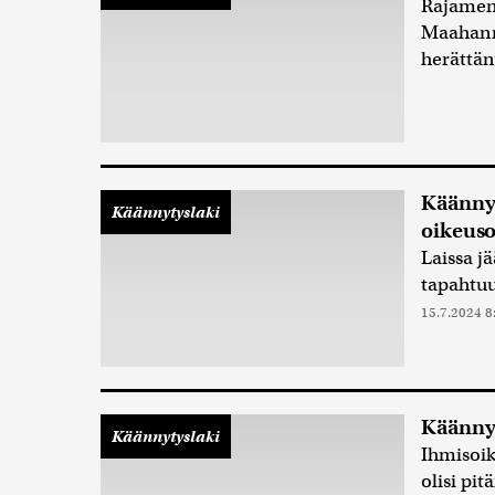
Rajamene
Maahanm
herättän
Käännyt
Käännytyslaki
oikeus
Laissa j
tapahtuu
15.7.2024 8
Käännyt
Käännytyslaki
Ihmisoik
olisi pit