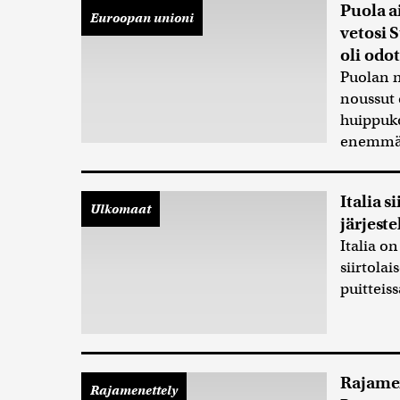
Puola a
Euroopan unioni
vetosi 
oli odot
Puolan 
noussut 
huippuko
enemmän
Italia 
Ulkomaat
järjeste
Italia o
siirtola
puitteiss
Rajamen
Rajamenettely