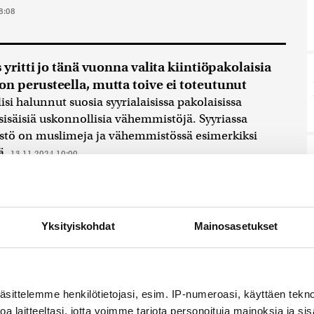
8:08
 yritti jo tänä vuonna valita kiintiöpakolaisia
n perusteella, mutta toive ei toteutunut
isi halunnut suosia syyrialaisissa pakolaisissa
isäisiä uskonnollisia vähemmistöjä. Syyriassa
tö on muslimeja ja vähemmistössä esimerkiksi
jä.
13.11.2024 10:00
stuin määräsi Italian hakemaan Albaniaan
yt turvapaikanhakijat takaisin
Yksityiskohdat
Mainosasetukset
 olisi saanut lähettää aiemmin tällä viikolla
kanhakijoita Albaniaan turvapaikkaprosessin ajaksi,
18.10.2024 17:57
äsittelemme henkilötietojasi, esim. IP-numeroasi, käyttäen teknol
a laitteeltasi, jotta voimme tarjota personoituja mainoksia ja sis