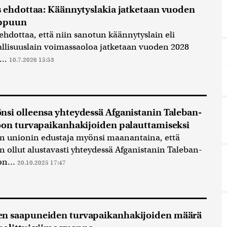
s ehdottaa: Käännytyslakia jatketaan vuoden
oppuun
 ehdottaa, että niin sanotun käännytyslain eli
allisuuslain voimassaoloa jatketaan vuoden 2028
...
10.7.2026 15:53
si olleensa yhteydessä Afganistanin Taleban-
oon turvapaikanhakijoiden palauttamiseksi
n unionin edustaja myönsi maanantaina, että
n ollut alustavasti yhteydessä Afganistanin Taleban-
on...
20.10.2025 17:47
n saapuneiden turvapaikanhakijoiden määrä