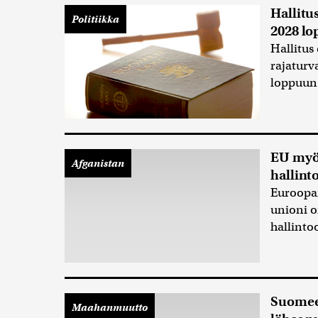
Hallitu
Politiikka
2028 l
Hallitus
rajaturv
loppuun
EU myön
Afganistan
hallint
Euroopa
unioni o
hallinto
Suomee
Maahanmuutto