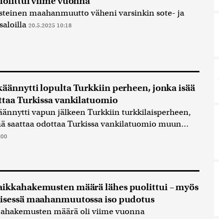
uolittui viime vuonna
steinen maahanmuutto väheni varsinkin sote- ja
aloilla
20.5.2025 10:18
äännytti lopulta Turkkiin perheen, jonka isää
ttaa Turkissa vankilatuomio
ännytti vapun jälkeen Turkkiin turkkilaisperheen,
ää saattaa odottaa Turkissa vankilatuomio muun...
:00
ikkahakemusten määrä lähes puolittui – myös
äisessä maahanmuutossa iso pudotus
ijahakemusten määrä oli viime vuonna