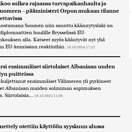
ikoo sulkea rajaansa turvapaikanhaulta ja
Suomeen – pääministeri Orpon mukaan tilanne
ettavissa
nostamana Suomen niin sanottu käännytyslaki on
diplomaattien huulille Brysselissä EU-
kouksen alla. Katseet myös kääntyvät nyt yhä
 EU-komission reaktioihin.
16.10.2024 17:12
siirsi ensimmäiset siirtolaiset Albaniaan uuden
lyn puitteissa
n kuljettanut ensimmäiset Välimeren yli pyrkineet
iset Albaniaan maiden solmiman sopimuksen
a. Siirtolaisia...
16.10.2024 11:36
ettely otettiin käyttöön syyskuun alussa