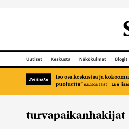
Uutiset
Keskusta
Näkökulmat
Blogit
Iso osa keskustaa ja kokoomus
Politiikka
puoluetta”
Lue lis
6.8.2026 15:57
turvapaikanhakijat