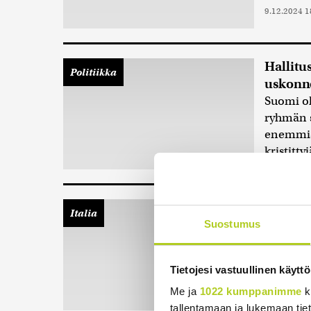
9.12.2024 1
Hallitus
Politiikka
uskonno
Suomi ol
ryhmän s
enemmis
kristitty
Oikeusi
Italia
siirret
Suostumus
Italia ei
turvapai
Tietojesi vastuullinen käyttö
linjasi...
Me ja
1022 kumppanimme
k
tallentamaan ja lukemaan tieto