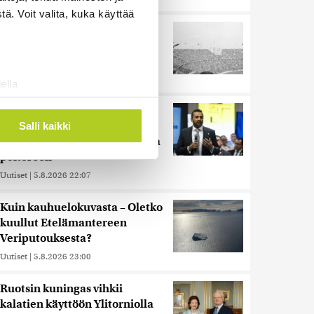
ä. Voit valita, kuka käyttää
Harva tajusi Hitlerin
olympialaisissa, mitä pinnan
alla kyti
Uutiset
|
5.8.2026 21:41
ella
ostaminen)
Reuters: FBI aloitti yhteistyön
ossa
. Voit muuttaa
Kiinan ja Venäjän kanssa,
Salli kaikki
kriitikot huolissaan – ”Loistava
peiterooli”
 ominaisuuksien tukemiseen
Uutiset
|
5.8.2026 22:07
tiikka-alan
ietoja muihin tietoihin, joita
Kuin kauhuelokuvasta – Oletko
 myös siirtää ulkomaille.
kuullut Etelämantereen
Veriputouksesta?
Uutiset
|
5.8.2026 23:00
Ruotsin kuningas vihkii
kalatien käyttöön Ylitorniolla