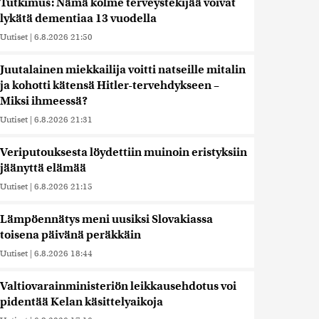
Tutkimus: Nämä kolme terveystekijää voivat
lykätä dementiaa 13 vuodella
Uutiset
|
6.8.2026 21:50
Juutalainen miekkailija voitti natseille mitalin
ja kohotti kätensä Hitler-tervehdykseen –
Miksi ihmeessä?
Uutiset
|
6.8.2026 21:31
Veriputouksesta löydettiin muinoin eristyksiin
jäänyttä elämää
Uutiset
|
6.8.2026 21:15
Lämpöennätys meni uusiksi Slovakiassa
toisena päivänä peräkkäin
Uutiset
|
6.8.2026 18:44
Valtiovarainministeriön leikkausehdotus voi
pidentää Kelan käsittelyaikoja