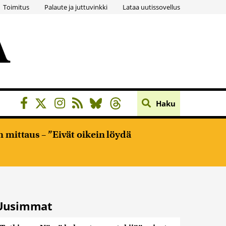
Toimitus
Palaute ja juttuvinkki
Lataa uutissovellus
Haku
 mittaus – ”Eivät oikein löydä
Uusimmat