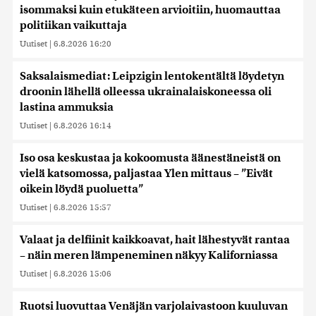
isommaksi kuin etukäteen arvioitiin, huomauttaa
politiikan vaikuttaja
Uutiset
|
6.8.2026 16:20
Saksalaismediat: Leipzigin lentokentältä löydetyn
droonin lähellä olleessa ukrainalaiskoneessa oli
lastina ammuksia
Uutiset
|
6.8.2026 16:14
Iso osa keskustaa ja kokoomusta äänestäneistä on
vielä katsomossa, paljastaa Ylen mittaus – ”Eivät
oikein löydä puoluetta”
Uutiset
|
6.8.2026 15:57
Valaat ja delfiinit kaikkoavat, hait lähestyvät rantaa
– näin meren lämpeneminen näkyy Kaliforniassa
Uutiset
|
6.8.2026 15:06
Ruotsi luovuttaa Venäjän varjolaivastoon kuuluvan