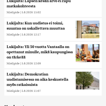
Lukijalta: Lapsen kesän arvo ei riipu
matkakohteesta
Mielipide
|
5.8.2026 15:02
Lukijalta: Kun uudistus ei toimi,
suuntaa on uskallettava muuttaa
Mielipide
|
5.8.2026 12:17
Lukijalta: Yli 50 vuotta Vantaalla on
opettanut minulle, mikä kaupungissa
on tärkeää
Mielipide
|
5.8.2026 12:09
Lukijalta: Demokratian
uudistamisessa on aika keskustella
myös ratkaisuista
Mielipide
|
5.8.2026 11:07