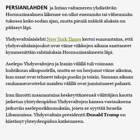
PERSIANLAHDEN
ja Intian valtameren yhdistävän
Hormuzinsalmen liikenne on ollut enemmän tai vähemmän
tukossa koko sodan ajan, mutta pieniä määriä aluksia on
päässyt läpi.
Yhdysvaltalaislehti
New York Times
kertoi sunnuntaina, että
yhdysvaltalaisjoukot ovat viime viikkojen aikana saattaneet
kymmenittäin rahtialuksia Hormuzinsalmesta läpi.
Aselepo Yhdysvaltojen ja Iranin välillä tuli voimaan
huhtikuun alkupuolella, mutta se on horjunut viime aikoina,
kun maat ovat tehneet iskuja puolin ja toisin. Samaan aikaan
rauhanneuvottelut maiden välillä ovat jumiutuneet pahasti.
Iran ilmoitti maanantaina keskeyttäneensä välittäjien kautta
jatketun yhteydenpidon Yhdysvaltojen kanssa vastauksena
jatkuviin aseleporikkomuksiin, joista se syyttää Israelia
Libanonissa. Yhdysvaltain presidentti
Donald Trump
on
kiistänyt yhteydenpidon katkenneen.