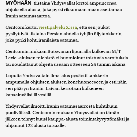
MYÖHÄÄN
tiistaina Yhdysvallat kertoi ampuneensa
ohjuksella alusta, joka pyrki rikkomaan maan asettamaa
Iranin satamasaartoa.
Centcom kertoi
viestipalvelu X:ssä
, että sen joukot
pysäyttivät tiistaina Persianlahdella tyhjän öljytankkerin,
joka pyrki kohti iranilaista satamaa.
Centcomin mukaan Botswanan lipun alla kulkevan M/T
Lexie -aluksen miehistö ei huomioinut toistuvia varoituksia
tai noudattanut ohjeita useaan otteeseen 24 tunnin aikana.
Lopulta Yhdysvaltain ilma-alus pysäytti tankkerin
ampumalla ohjuksen aluksen konehuoneeseen ja esti näin
sen pääsyn Iraniin. Laivan kerrotaan kulkeneen
kansainvälisillä vesillä.
Yhdysvallat ilmoitti Iranin satamasaarrosta huhtikuun
puolivälissä. Centcomin mukaan Yhdysvallat on tämän
jälkeen tehnyt kuusi kauppa-alusta toimintakyvyttömäksi ja
ohjannut 122 alusta toisaalle.