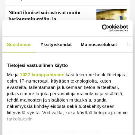
Nämä ihmiset sairastuvat muita
herkemmin sydän- ja
verisuonitauteihin, sanoo tutkimus
Uutiset
|
5.8.2026 22:01
Suostumus
Yksityiskohdat
Mainosasetukset
Tiet
Ukrainan mukaan yhtään Venäjän
ohjusta ei kyetty pudottamaan
iskussa, jossa kuoli toistakymmentä
Tietojesi vastuullinen käyttö
ihmistä
Me ja
1022 kumppanimme
käsittelemme henkilötietojasi,
Uutiset
|
5.8.2026 9:21
esim. IP-numeroasi, käyttäen teknologioita, kuten
evästeitä, tallentamaan ja lukemaan tietoa laitteeltasi,
Harva tajusi Hitlerin olympialaisissa,
jotta voimme tarjota personoituja mainoksia ja sisältöjä,
mitä pinnan alla kyti
tehdä mainosten ja sisältöjen mittauksia, saada
Uutiset
|
5.8.2026 21:41
näkemyksiä kohdeyleisöstä sekä tuotekehitykseen
liittyvistä syistä. Voit valita, kuka käyttää tietojasi ja mihin
tarkoituksiin.
Reuters: FBI aloitti yhteistyön Kiinan
ja Venäjän kanssa, kriitikot
Jos sallit, haluamme myös tehdä seuraavia:
huolissaan – ”Loistava peiterooli”