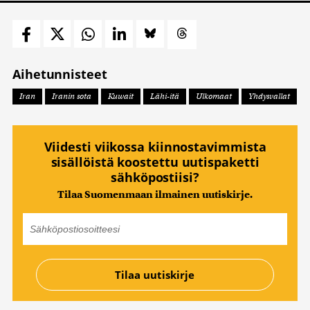
Aihetunnisteet
Iran
Iranin sota
Kuwait
Lähi-itä
Ulkomaat
Yhdysvallat
Viidesti viikossa kiinnostavimmista
sisällöistä koostettu uutispaketti
sähköpostiisi?
Tilaa Suomenmaan ilmainen uutiskirje.