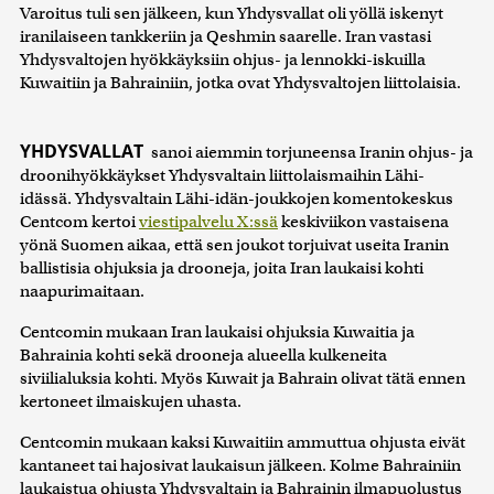
Varoitus tuli sen jälkeen, kun Yhdysvallat oli yöllä iskenyt
iranilaiseen tankkeriin ja Qeshmin saarelle. Iran vastasi
Yhdysvaltojen hyökkäyksiin ohjus- ja lennokki-iskuilla
Kuwaitiin ja Bahrainiin, jotka ovat Yhdysvaltojen liittolaisia.
YHDYSVALLAT
sanoi aiemmin torjuneensa Iranin ohjus- ja
droonihyökkäykset Yhdysvaltain liittolaismaihin Lähi-
idässä. Yhdysvaltain Lähi-idän-joukkojen komentokeskus
Centcom kertoi
viestipalvelu X:ssä
keskiviikon vastaisena
yönä Suomen aikaa, että sen joukot torjuivat useita Iranin
ballistisia ohjuksia ja drooneja, joita Iran laukaisi kohti
naapurimaitaan.
Centcomin mukaan Iran laukaisi ohjuksia Kuwaitia ja
Bahrainia kohti sekä drooneja alueella kulkeneita
siviilialuksia kohti. Myös Kuwait ja Bahrain olivat tätä ennen
kertoneet ilmaiskujen uhasta.
Centcomin mukaan kaksi Kuwaitiin ammuttua ohjusta eivät
kantaneet tai hajosivat laukaisun jälkeen. Kolme Bahrainiin
laukaistua ohjusta Yhdysvaltain ja Bahrainin ilmapuolustus