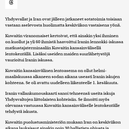
Yhdysvallat ja Iran ovat jälleen jatkaneet sotatoimia toisiaan
vastaan aselevosta huolimatta keskiviikon vastaisena yönä.
Kuwaitin viranomaiset kertoivat, että ainakin yksi ihminen
on kuollut ja yli 60 ihmistä haavoittui Iranin lennokki-iskussa
matkustajaterminaaliin Kuwaitin kansainvälisellä
lentokentällä. Lisäksi useiden maiden suurlähetystöjä
vaurioitui Iranin iskussa.
Kuwaitin kansainvälinen lentoasema on ollut helmi-
maaliskuussa alkaneen sodan aikana useasti Iranin iskujen
kohteena. Se oli avattu uudelleen liikenteelle 1. kesäkuuta.
Iranin vallankumouskaarti sanoi tehneensä useita iskuja
Yhdysvaltojen liittolaisten kohteisiin. Se ilmoitti myös
olevansa vastuussa Kuwaitin kansainväliselle lentokentälle
tehdystä iskusta.
Kuwaitin puolustusministeriön mukaan Iran on keskiviikon
aikana laukaissut ainakin noin 30 ballistista ohjusta ja