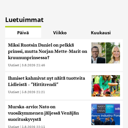
Luetuimmat
Päivä
Viikko
Kuukausi
Miksi Ruotsin Daniel on pelkkä
prinssi, mutta Norjan Mette-Marit on
kruununprinsessa?
Uutiset
|
3.8.2026 21:46
Ihmiset kahmivat nyt näitä tuotteita
Lidleistä – ”Hittitrendi”
Uutiset
|
5.8.2026 21:21
Murska-arvio: Nato on
vuosikymmenen jäljessä Venäjän
suorituskyvystä
Uutiset
|
5.8.2026 22:15