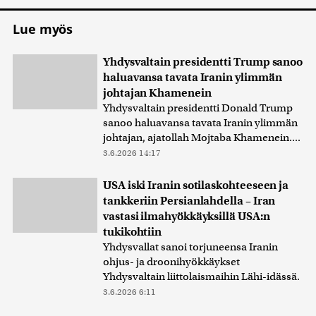
Lue myös
Yhdysvaltain presidentti Trump sanoo
haluavansa tavata Iranin ylimmän
johtajan Khamenein
Yhdysvaltain presidentti Donald Trump
sanoo haluavansa tavata Iranin ylimmän
johtajan, ajatollah Mojtaba Khamenein....
3.6.2026 14:17
USA iski Iranin sotilaskohteeseen ja
tankkeriin Persianlahdella – Iran
vastasi ilmahyökkäyksillä USA:n
tukikohtiin
Yhdysvallat sanoi torjuneensa Iranin
ohjus- ja droonihyökkäykset
Yhdysvaltain liittolaismaihin Lähi-idässä.
3.6.2026 6:11