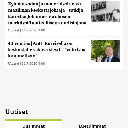
Kylmän sodan ja modernisoituvan
maailman keskustajohtaja – tutkija
korostaa Johannes Virolaisen
merkitystä aatteellisena uudistajana
Uutiset
|
18.7.2026 9:00
40-vuotias | Antti Kurvisella on
keskustalle vakava viesti – ”Vain isoa
kuunnellaan”
Uutiset
|
11.7.2026 8:00
Uutiset
Uusimmat
Luetuimmat