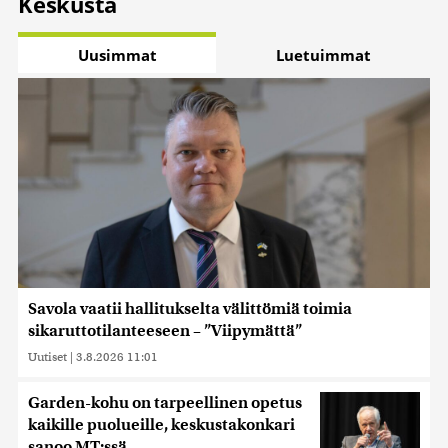
Keskusta
Uusimmat
Luetuimmat
Savola vaatii hallitukselta välittömiä toimia
sikaruttotilanteeseen – ”Viipymättä”
Uutiset
|
3.8.2026 11:01
Garden-kohu on tarpeellinen opetus
kaikille puolueille, keskustakonkari
sanoo MT:ssä