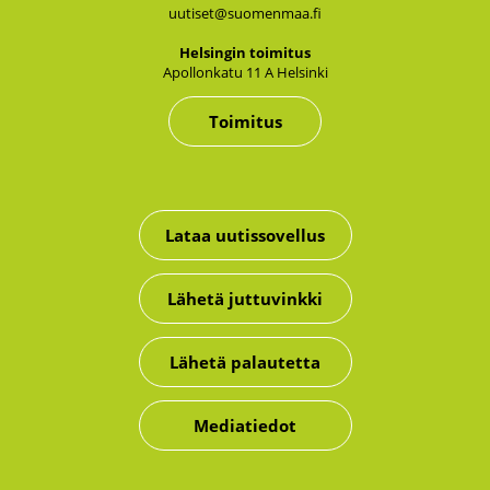
uutiset@suomenmaa.fi
Hel­sin­gin toi­mi­tus
Apol­lon­ka­tu 11 A Hel­sin­ki
Toimitus
Lataa uutissovellus
Lähetä juttuvinkki
Lähetä palautetta
Mediatiedot