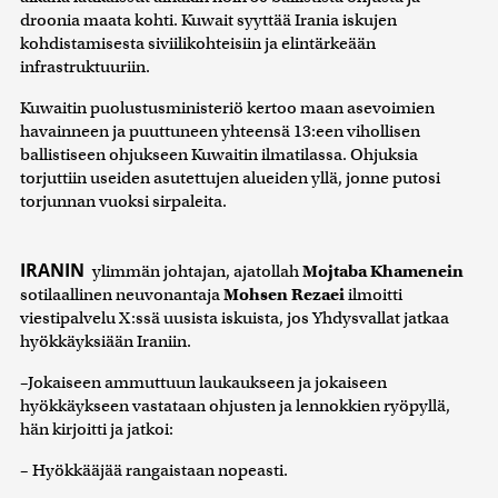
droonia maata kohti. Kuwait syyttää Irania iskujen
kohdistamisesta siviilikohteisiin ja elintärkeään
infrastruktuuriin.
Kuwaitin puolustusministeriö kertoo maan asevoimien
havainneen ja puuttuneen yhteensä 13:een vihollisen
ballistiseen ohjukseen Kuwaitin ilmatilassa. Ohjuksia
torjuttiin useiden asutettujen alueiden yllä, jonne putosi
torjunnan vuoksi sirpaleita.
IRANIN
ylimmän johtajan, ajatollah
Mojtaba Khamenein
sotilaallinen neuvonantaja
Mohsen Rezaei
ilmoitti
viestipalvelu X:ssä uusista iskuista, jos Yhdysvallat jatkaa
hyökkäyksiään Iraniin.
–Jokaiseen ammuttuun laukaukseen ja jokaiseen
hyökkäykseen vastataan ohjusten ja lennokkien ryöpyllä,
hän kirjoitti ja jatkoi:
– Hyökkääjää rangaistaan nopeasti.