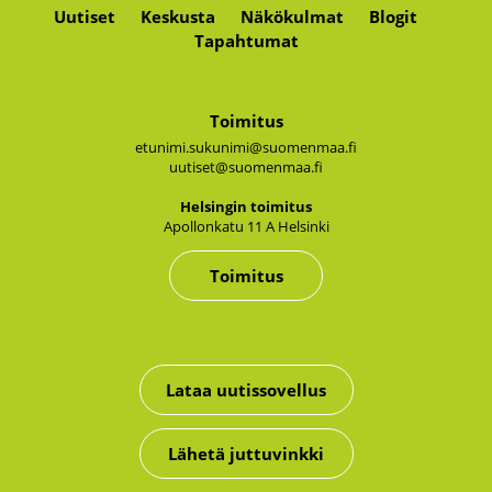
Uutiset
Keskusta
Näkökulmat
Blogit
Tapahtumat
Toimitus
etunimi.sukunimi@suomenmaa.fi
uutiset@suomenmaa.fi
Hel­sin­gin toi­mi­tus
Apol­lon­ka­tu 11 A Hel­sin­ki
Toimitus
Lataa uutissovellus
Lähetä juttuvinkki