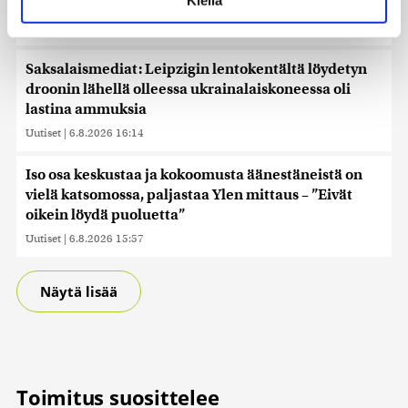
Kiellä
politiikan vaikuttaja
suostumustasi tai peruuttaa sen milloin vain
evästeilmoituksessa.
Uutiset
|
6.8.2026 16:20
Käytämme evästeitä tarjoamamme sisällön ja mainosten
Saksalaismediat: Leipzigin lentokentältä löydetyn
räätälöimiseen, sosiaalisen median ominaisuuksien
droonin lähellä olleessa ukrainalaiskoneessa oli
tukemiseen ja kävijämäärämme analysoimiseen. Lisäksi
lastina ammuksia
jaamme sosiaalisen median, mainosalan ja analytiikka-
Uutiset
|
6.8.2026 16:14
alan kumppaneillemme tietoja siitä, miten käytät
sivustoamme. Kumppanimme voivat yhdistää näitä
Iso osa keskustaa ja kokoomusta äänestäneistä on
tietoja muihin tietoihin, joita olet antanut heille tai joita on
vielä katsomossa, paljastaa Ylen mittaus – ”Eivät
kerätty, kun olet käyttänyt heidän palvelujaan. Tietoja
oikein löydä puoluetta”
saatetaan myös siirtää ulkomaille.
Uutiset
|
6.8.2026 15:57
Näytä lisää
Toimitus suosittelee