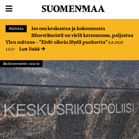
Iso osa keskustaa ja kokoomusta
Politiikka
äänestäneistä on vielä katsomossa, paljastaa
Ylen mittaus – ”Eivät oikein löydä puoluetta”
6.8.2026
Lue lisää
15:57
Balticconnector-vaurio