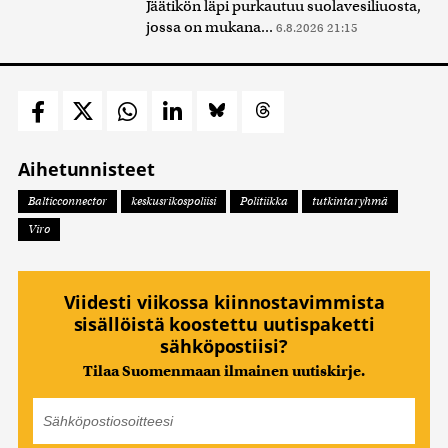
Jäätikön läpi purkautuu suolavesiliuosta,
jossa on mukana...
6.8.2026 21:15
Aihetunnisteet
Balticconnector
keskusrikospoliisi
Politiikka
tutkintaryhmä
Viro
Viidesti viikossa kiinnostavimmista
sisällöistä koostettu uutispaketti
sähköpostiisi?
Tilaa Suomenmaan ilmainen uutiskirje.