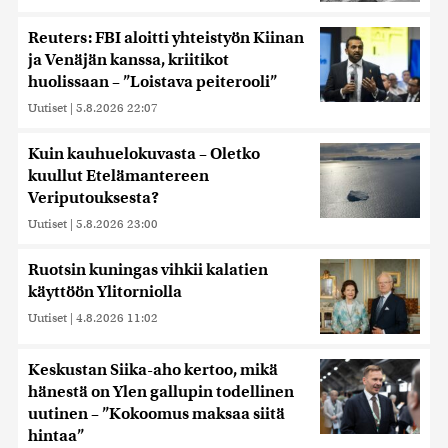
Reuters: FBI aloitti yhteistyön Kiinan
ja Venäjän kanssa, kriitikot
huolissaan – ”Loistava peiterooli”
Uutiset
|
5.8.2026 22:07
Kuin kauhuelokuvasta – Oletko
kuullut Etelämantereen
Veriputouksesta?
Uutiset
|
5.8.2026 23:00
Ruotsin kuningas vihkii kalatien
käyttöön Ylitorniolla
Uutiset
|
4.8.2026 11:02
Keskustan Siika-aho kertoo, mikä
hänestä on Ylen gallupin todellinen
uutinen – ”Kokoomus maksaa siitä
hintaa”