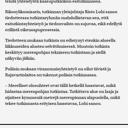
tehdä yhteistyötä kaasuputkirikon esitutkinnassa.
Rikosylikomisario, tutkinnan yleisjohtaja Risto Lohi sanoo
tiedotteessa tutkintaryhmän mahdollistavan sen, että
esitutkintayhteistyö ja tiedonvaihto on sujuvaa, eikä edellytä
erillistä oikeusapuprosessia.
Tiedotteen mukaan tutkinta on edistynyt etenkin alueella
liikkuneiden alusten selvittämisessä. Muutoin tutkinta
keskittyy merenpohjan tekniseen tutkintaan ja siellä
näkyviin jälkiin.
Poliisin mukaan viranomaisyhteistyö on ollut tiivistä ja
Rajavartiolaitos on tukenut poliisia tutkinnassa.
– Merelliset olosuhteet ovat tällä hetkellä haastavat, mikä
hidastaa merenpohjan tutkintaa. Tutkittava alue on laaja ja
sijaitsee kymmeniä metrejä merenpinnan alapuolella, mikä
tekee tutkinnasta erityisen haastavaa, Lohi sanoo.