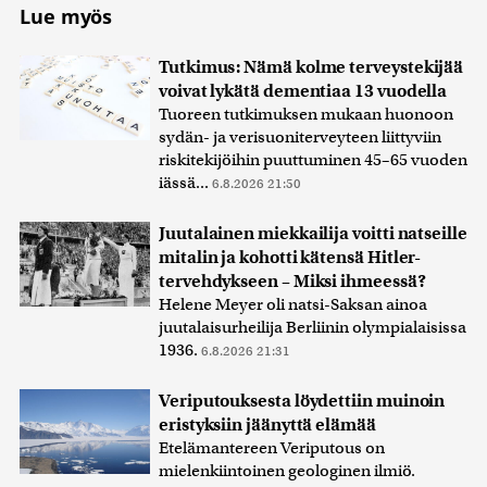
Lue myös
Tutkimus: Nämä kolme terveystekijää
voivat lykätä dementiaa 13 vuodella
Tuoreen tutkimuksen mukaan huonoon
sydän- ja verisuoniterveyteen liittyviin
riskitekijöihin puuttuminen 45–65 vuoden
iässä...
6.8.2026 21:50
Juutalainen miekkailija voitti natseille
mitalin ja kohotti kätensä Hitler-
tervehdykseen – Miksi ihmeessä?
Helene Meyer oli natsi-Saksan ainoa
juutalaisurheilija Berliinin olympialaisissa
1936.
6.8.2026 21:31
Veriputouksesta löydettiin muinoin
eristyksiin jäänyttä elämää
Etelämantereen Veriputous on
mielenkiintoinen geologinen ilmiö.