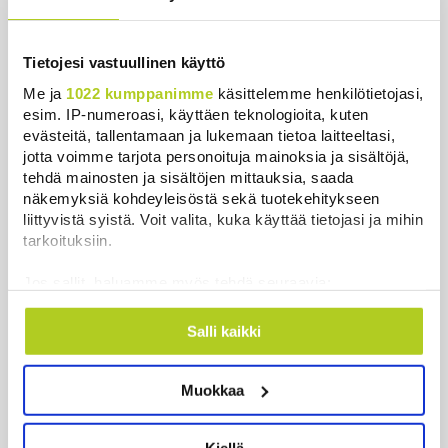
Lämpöennätys meni uusiksi Slovakiassa toisena
päivänä peräkkäin
Tietojesi vastuullinen käyttö
Uutiset
|
6.8.2026 18:44
Me ja
1022 kumppanimme
käsittelemme henkilötietojasi,
esim. IP-numeroasi, käyttäen teknologioita, kuten
Valtiovarainministeriön leikkausehdotus voi
evästeitä, tallentamaan ja lukemaan tietoa laitteeltasi,
pidentää Kelan käsittelyaikoja
jotta voimme tarjota personoituja mainoksia ja sisältöjä,
Uutiset
|
6.8.2026 17:16
tehdä mainosten ja sisältöjen mittauksia, saada
näkemyksiä kohdeyleisöstä sekä tuotekehitykseen
liittyvistä syistä. Voit valita, kuka käyttää tietojasi ja mihin
Liettuan sotilastiedustelun mukaan Venäjä
tarkoituksiin.
harkitsee hyökkäyksiä Baltiaan
Uutiset
|
6.8.2026 17:12
Jos sallit, haluamme myös tehdä seuraavia:
Kerätä tietoja maantieteellisestä sijainnistasi,
Ex-kansanedustaja Ano Turtiaista ja hänen
mahdollisesti muutaman metrin tarkkuudella
Salli kaikki
vaimoaan syytetään törkeistä talousrikoksista
Tunnistaa laitteesi skannaamalla sen
Uutiset
|
6.8.2026 16:45
ominaispiirteitä aktiivisesti (sormenjäljen
Muokkaa
muodostaminen)
Hallitus nostaa alijäämän tällä kaudella selvästi
Lue lisää siitä, miten henkilötietojasi käsitellään ja miten
isommaksi kuin etukäteen arvioitiin, huomauttaa
voit määrittää asetuksesi
tiedot-osiossa
. Voit muuttaa