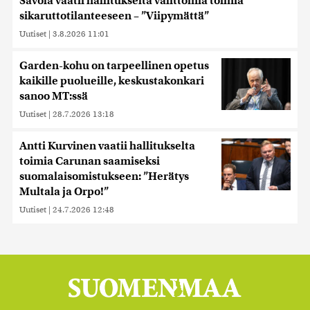
Savola vaatii hallitukselta välittömiä toimia
sikaruttotilanteeseen – ”Viipymättä”
Uutiset
|
3.8.2026 11:01
Garden-kohu on tarpeellinen opetus
kaikille puolueille, keskustakonkari
sanoo MT:ssä
Uutiset
|
28.7.2026 13:18
Antti Kurvinen vaatii hallitukselta
toimia Carunan saamiseksi
suomalaisomistukseen: ”Herätys
Multala ja Orpo!”
Uutiset
|
24.7.2026 12:48