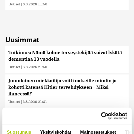
Uutiset
|
6.8.2026 11:56
Uusimmat
Tutkimus: Nämä kolme terveystekijää voivat lykätä
dementiaa 13 vuodella
Uutiset
|
6.8.2026 21:50
Juutalainen miekkailija voitti natseille mitalin ja
kohotti kätensä Hitler-tervehdykseen – Miksi
ihmeessä?
Uutiset
|
6.8.2026 21:31
Veriputouksesta löydettiin muinoin eristyksiin
jäänyttä elämää
Uutiset
|
6.8.2026 21:15
Suostumus
Yksityiskohdat
Mainosasetukset
Tiet