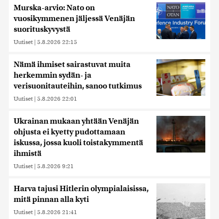
Murska-arvio: Nato on
vuosikymmenen jäljessä Venäjän
suorituskyvystä
Uutiset
|
5.8.2026 22:15
Nämä ihmiset sairastuvat muita
herkemmin sydän- ja
verisuonitauteihin, sanoo tutkimus
Uutiset
|
5.8.2026 22:01
Ukrainan mukaan yhtään Venäjän
ohjusta ei kyetty pudottamaan
iskussa, jossa kuoli toistakymmentä
ihmistä
Uutiset
|
5.8.2026 9:21
Harva tajusi Hitlerin olympialaisissa,
mitä pinnan alla kyti
Uutiset
|
5.8.2026 21:41