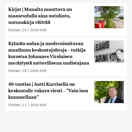
Kirjat | Muualta muuttava on
maaseudulla aina outolintu,
uutuuskirja väittää
Uutiset
|
19.7.2026 9:00
Kylmän sodan ja modernisoituvan
maailman keskustajohtaja – tutkija
korostaa Johannes Virolaisen
merkitystä aatteellisena uudistajana
Uutiset
|
18.7.2026 9:00
40-vuotias | Antti Kurvisella on
keskustalle vakava viesti – ”Vain isoa
kuunnellaan”
Uutiset
|
11.7.2026 8:00