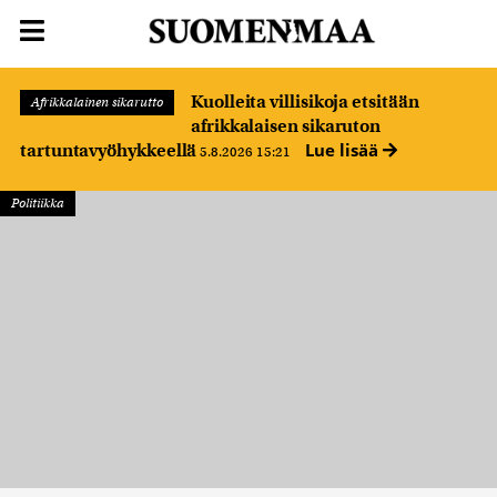
Kuolleita villisikoja etsitään
Afrikkalainen sikarutto
afrikkalaisen sikaruton
Lue lisää
tartuntavyöhykkeellä
5.8.2026 15:21
Politiikka