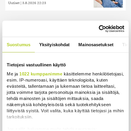
Uutiset
|
3.8.2026 22:23
Uusimmat
Suostumus
Yksityiskohdat
Mainosasetukset
Tiet
Kuin kauhuelokuvasta – Oletko kuullut
Etelämantereen Veriputouksesta?
Tietojesi vastuullinen käyttö
Uutiset
|
5.8.2026 23:00
Me ja
1022 kumppanimme
käsittelemme henkilötietojasi,
Tiedätkö milloin ja miksi Suomessa oli aivan oma
esim. IP-numeroasi, käyttäen teknologioita, kuten
kalenteri?
evästeitä, tallentamaan ja lukemaan tietoa laitteeltasi,
jotta voimme tarjota personoituja mainoksia ja sisältöjä,
Uutiset
|
5.8.2026 22:30
tehdä mainosten ja sisältöjen mittauksia, saada
näkemyksiä kohdeyleisöstä sekä tuotekehitykseen
Murska-arvio: Nato on vuosikymmenen jäljessä
liittyvistä syistä. Voit valita, kuka käyttää tietojasi ja mihin
Venäjän suorituskyvystä
tarkoituksiin.
Uutiset
|
5.8.2026 22:15
Jos sallit, haluamme myös tehdä seuraavia: