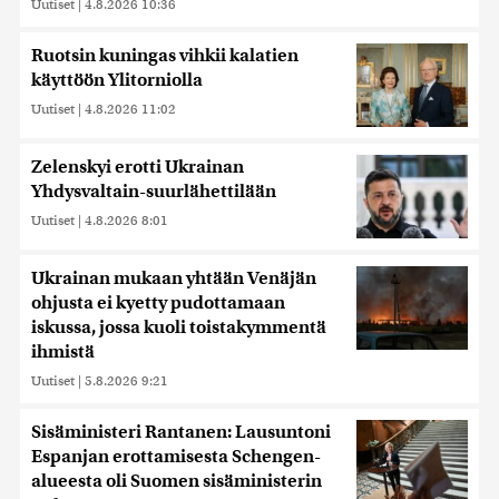
Uutiset
|
4.8.2026 10:36
Ruotsin kuningas vihkii kalatien
käyttöön Ylitorniolla
Uutiset
|
4.8.2026 11:02
Zelenskyi erotti Ukrainan
Yhdysvaltain-suurlähettilään
Uutiset
|
4.8.2026 8:01
Ukrainan mukaan yhtään Venäjän
ohjusta ei kyetty pudottamaan
iskussa, jossa kuoli toistakymmentä
ihmistä
Uutiset
|
5.8.2026 9:21
Sisäministeri Rantanen: Lausuntoni
Espanjan erottamisesta Schengen-
alueesta oli Suomen sisäministerin