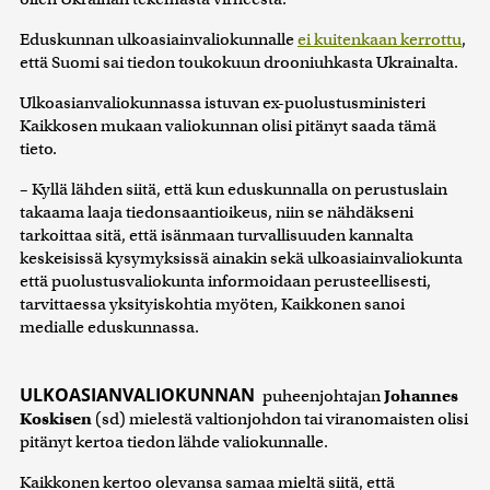
Eduskunnan ulkoasiainvaliokunnalle
ei kuitenkaan kerrottu
,
että Suomi sai tiedon toukokuun drooniuhkasta Ukrainalta.
Ulkoasianvaliokunnassa istuvan ex-puolustusministeri
Kaikkosen mukaan valiokunnan olisi pitänyt saada tämä
tieto.
– Kyllä lähden siitä, että kun eduskunnalla on perustuslain
takaama laaja tiedonsaantioikeus, niin se nähdäkseni
tarkoittaa sitä, että isänmaan turvallisuuden kannalta
keskeisissä kysymyksissä ainakin sekä ulkoasiainvaliokunta
että puolustusvaliokunta informoidaan perusteellisesti,
tarvittaessa yksityiskohtia myöten, Kaikkonen sanoi
medialle eduskunnassa.
ULKOASIANVALIOKUNNAN
puheenjohtajan
Johannes
Koskisen
(sd) mielestä valtionjohdon tai viranomaisten olisi
pitänyt kertoa tiedon lähde valiokunnalle.
Kaikkonen kertoo olevansa samaa mieltä siitä, että