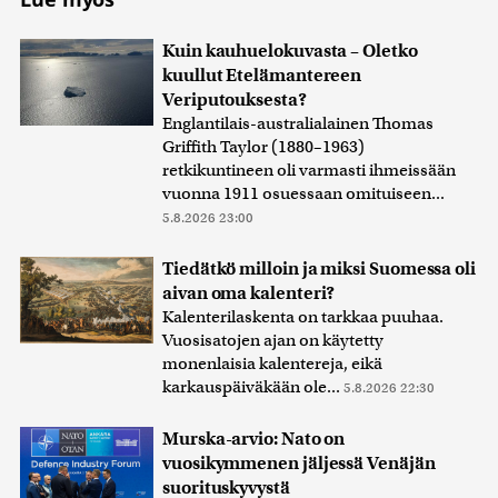
Kuin kauhuelokuvasta – Oletko
kuullut Etelämantereen
Veriputouksesta?
Englantilais-australialainen Thomas
Griffith Taylor (1880–1963)
retkikuntineen oli varmasti ihmeissään
vuonna 1911 osuessaan omituiseen...
5.8.2026 23:00
Tiedätkö milloin ja miksi Suomessa oli
aivan oma kalenteri?
Kalenterilaskenta on tarkkaa puuhaa.
Vuosisatojen ajan on käytetty
monenlaisia kalentereja, eikä
karkauspäiväkään ole...
5.8.2026 22:30
Murska-arvio: Nato on
vuosikymmenen jäljessä Venäjän
suorituskyvystä