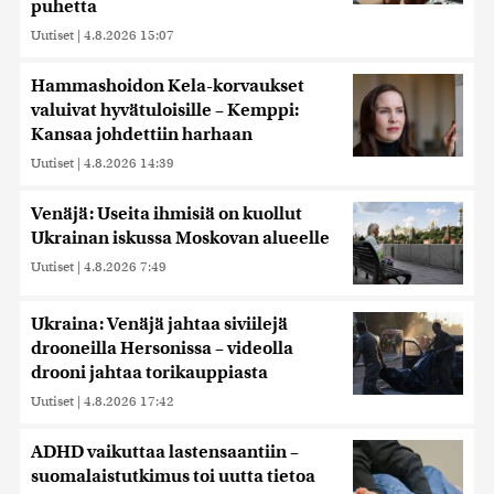
puhetta
Uutiset
|
4.8.2026 15:07
Hammashoidon Kela-korvaukset
valuivat hyvätuloisille – Kemppi:
Kansaa johdettiin harhaan
Uutiset
|
4.8.2026 14:39
Venäjä: Useita ihmisiä on kuollut
Ukrainan iskussa Moskovan alueelle
Uutiset
|
4.8.2026 7:49
Ukraina: Venäjä jahtaa siviilejä
drooneilla Hersonissa – videolla
drooni jahtaa torikauppiasta
Uutiset
|
4.8.2026 17:42
ADHD vaikuttaa lastensaantiin –
suomalaistutkimus toi uutta tietoa