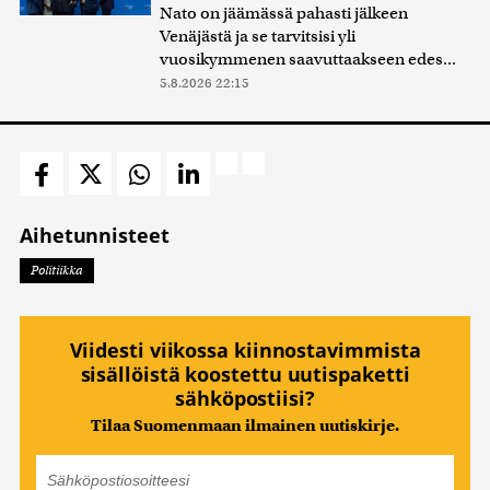
Nato on jäämässä pahasti jälkeen
Venäjästä ja se tarvitsisi yli
vuosikymmenen saavuttaakseen edes...
5.8.2026 22:15
Aihetunnisteet
Politiikka
Viidesti viikossa kiinnostavimmista
sisällöistä koostettu uutispaketti
sähköpostiisi?
Tilaa Suomenmaan ilmainen uutiskirje.