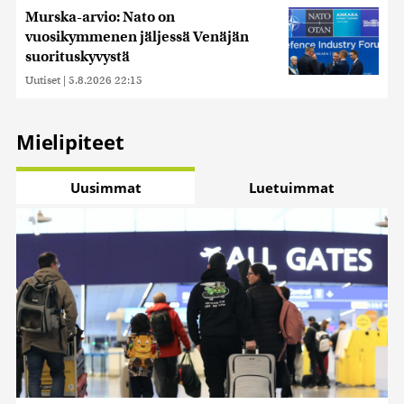
Murska-arvio: Nato on
vuosikymmenen jäljessä Venäjän
suorituskyvystä
Uutiset
|
5.8.2026 22:15
Mielipiteet
Uusimmat
Luetuimmat