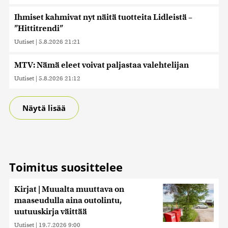
Ihmiset kahmivat nyt näitä tuotteita Lidleistä –
”Hittitrendi”
Uutiset
|
5.8.2026 21:21
MTV: Nämä eleet voivat paljastaa valehtelijan
Uutiset
|
5.8.2026 21:12
Näytä lisää
Toimitus suosittelee
Kirjat | Muualta muuttava on
maaseudulla aina outolintu,
uutuuskirja väittää
Uutiset
|
19.7.2026 9:00