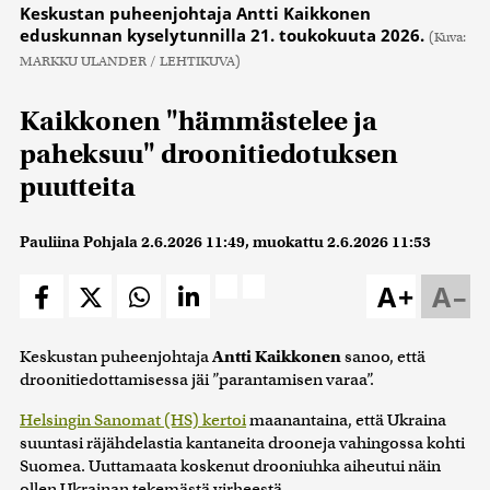
Keskustan puheenjohtaja Antti Kaikkonen
eduskunnan kyselytunnilla 21. toukokuuta 2026.
(Kuva:
MARKKU ULANDER / LEHTIKUVA)
Kaikkonen "hämmästelee ja
paheksuu" droonitiedotuksen
puutteita
Pauliina Pohjala
2.6.2026 11:49
, muokattu
2.6.2026 11:53
A+
A–
Keskustan puheenjohtaja
Antti Kaikkonen
sanoo, että
droonitiedottamisessa jäi ”parantamisen varaa”.
Helsingin Sanomat (HS) kertoi
maanantaina, että Ukraina
suuntasi räjähdelastia kantaneita drooneja vahingossa kohti
Suomea. Uuttamaata koskenut drooniuhka aiheutui näin
ollen Ukrainan tekemästä virheestä.