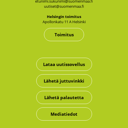
etunimi.sukunimi@suomenmaa.fi
uutiset@suomenmaa.fi
Hel­sin­gin toi­mi­tus
Apol­lon­ka­tu 11 A Hel­sin­ki
Toimitus
Lataa uutissovellus
Lähetä juttuvinkki
Lähetä palautetta
Mediatiedot