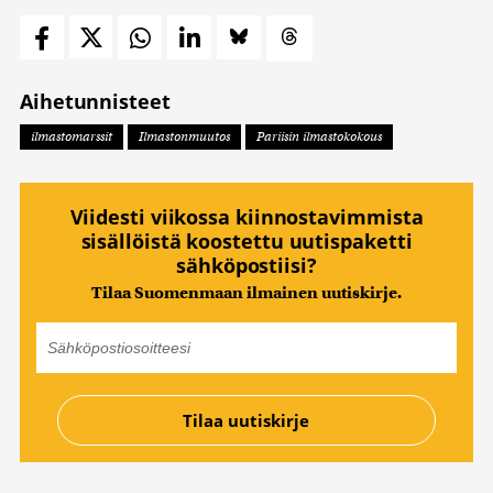
Aihetunnisteet
ilmastomarssit
Ilmastonmuutos
Pariisin ilmastokokous
Viidesti viikossa kiinnostavimmista
sisällöistä koostettu uutispaketti
sähköpostiisi?
Tilaa Suomenmaan ilmainen uutiskirje.