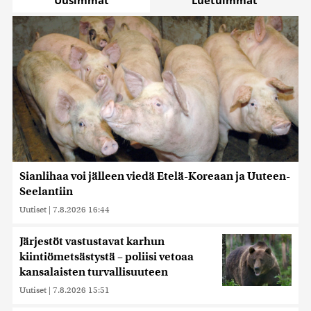
Uusimmat
Luetuimmat
Sianlihaa voi jälleen viedä Etelä-Koreaan ja Uuteen-
Seelantiin
Uutiset
|
7.8.2026 16:44
Järjestöt vastustavat karhun
kiintiömetsästystä – poliisi vetoaa
kansalaisten turvallisuuteen
Uutiset
|
7.8.2026 15:51