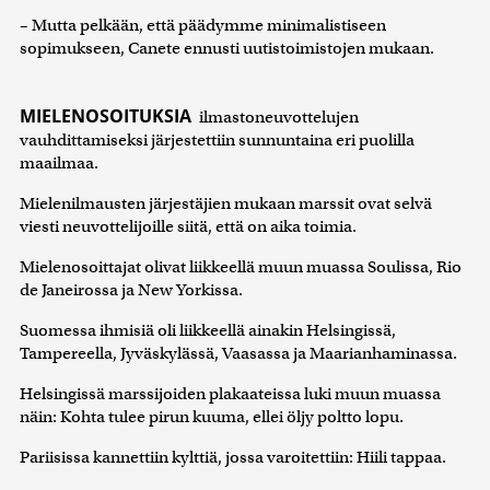
– Mutta pelkään, että päädymme minimalistiseen
sopimukseen, Canete ennusti uutistoimistojen mukaan.
MIELENOSOITUKSIA
ilmastoneuvottelujen
vauhdittamiseksi järjestettiin sunnuntaina eri puolilla
maailmaa.
Mielenilmausten järjestäjien mukaan marssit ovat selvä
viesti neuvottelijoille siitä, että on aika toimia.
Mielenosoittajat olivat liikkeellä muun muassa Soulissa, Rio
de Janeirossa ja New Yorkissa.
Suomessa ihmisiä oli liikkeellä ainakin Helsingissä,
Tampereella, Jyväskylässä, Vaasassa ja Maarianhaminassa.
Helsingissä marssijoiden plakaateissa luki muun muassa
näin: Kohta tulee pirun kuuma, ellei öljy poltto lopu.
Pariisissa kannettiin kylttiä, jossa varoitettiin: Hiili tappaa.