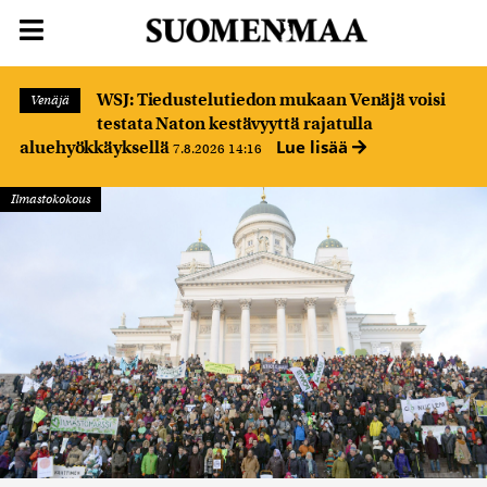
WSJ: Tiedustelutiedon mukaan Venäjä voisi
Venäjä
testata Naton kestävyyttä rajatulla
Lue lisää
aluehyökkäyksellä
7.8.2026 14:16
Ilmastokokous