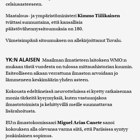
celsiusasteeseen.
Maatalous- ja ympäristöministeri
Kimmo Tiilikainen
tviittasi sunnuntaina, että kansallisia
päästövähennyssitoumuksia on 180.
Viimeisimpänä sitoumuksen on allekirjoittanut Tuvalu.
YK:N ALAISEN
Maailman ilmatieteen laitoksen WMO:n
mukaan tästä vuodesta on tulossa mittaushistorian kuumin.
Esiteolliseen aikaan verrattuna ilmaston arvoidaan jo
lämmeneen keskimäärin yhden asteen.
Kokousta edeltäneissä neuvotteluissa ei kyetty ratkaisemaa
monia tärkeitä kysymyksiä, kuten vastuunjakoa
ilmastotoimista ja kehittyvillä meille suunnattavaa
lisärahoitusta.
EU:n ilmastokomissaari
Miguel Arias Canete
sanoi
kokouksen alla olevansa varma siitä, että Pariisissa syntyy
jonkinlainen sopimus.