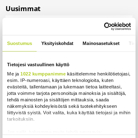
Uusimmat
Sianlihaa voi jälleen viedä Etelä-Koreaan ja Uuteen-
Seelantiin
Uutiset
|
7.8.2026 16:44
Suostumus
Yksityiskohdat
Mainosasetukset
Tiet
Järjestöt vastustavat karhun kiintiömetsästystä –
poliisi vetoaa kansalaisten turvallisuuteen
Tietojesi vastuullinen käyttö
Uutiset
|
7.8.2026 15:51
Me ja
1022 kumppanimme
käsittelemme henkilötietojasi,
Ruokavirasto muuttaa rajoituksia afrikkalaisen
esim. IP-numeroasi, käyttäen teknologioita, kuten
sikaruton tartuntavyöhykkeellä
evästeitä, tallentamaan ja lukemaan tietoa laitteeltasi,
jotta voimme tarjota personoituja mainoksia ja sisältöjä,
Uutiset
|
7.8.2026 14:57
tehdä mainosten ja sisältöjen mittauksia, saada
näkemyksiä kohdeyleisöstä sekä tuotekehitykseen
Somejättejä vaaditaan vastuuseen riippuvuuden
liittyvistä syistä. Voit valita, kuka käyttää tietojasi ja mihin
aiheuttamisesta
tarkoituksiin.
Uutiset
|
7.8.2026 14:30
Jos sallit, haluamme myös tehdä seuraavia:
WSJ: Tiedustelutiedon mukaan Venäjä voisi testata