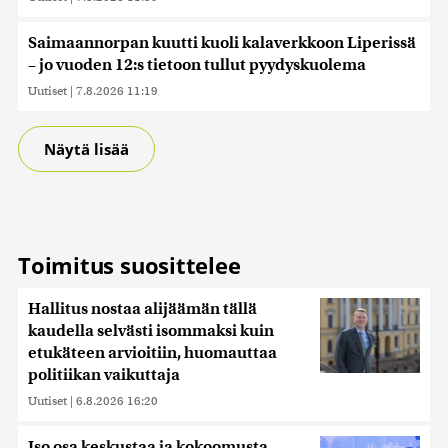
Saimaannorpan kuutti kuoli kalaverkkoon Liperissä
– jo vuoden 12:s tietoon tullut pyydyskuolema
Uutiset
|
7.8.2026 11:19
Näytä lisää
Toimitus suosittelee
Hallitus nostaa alijäämän tällä
kaudella selvästi isommaksi kuin
etukäteen arvioitiin, huomauttaa
politiikan vaikuttaja
Uutiset
|
6.8.2026 16:20
Iso osa keskustaa ja kokoomusta