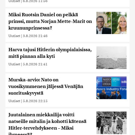
Uutiset
|
6.8.2026 11:56
Miksi Ruotsin Daniel on pelkkä
prinssi, mutta Norjan Mette-Marit on
kruununprinsessa?
Uutiset
|
3.8.2026 21:46
Harva tajusi Hitlerin olympialaisissa,
mitä pinnan alla kyti
Uutiset
|
5.8.2026 21:41
Murska-arvio: Nato on
vuosikymmenen jäljessä Venäjän
suorituskyvystä
Uutiset
|
5.8.2026 22:15
Juutalainen miekkailija voitti
natseille mitalin ja kohotti kätensä
Hitler-tervehdykseen – Miksi
ihmeessä?