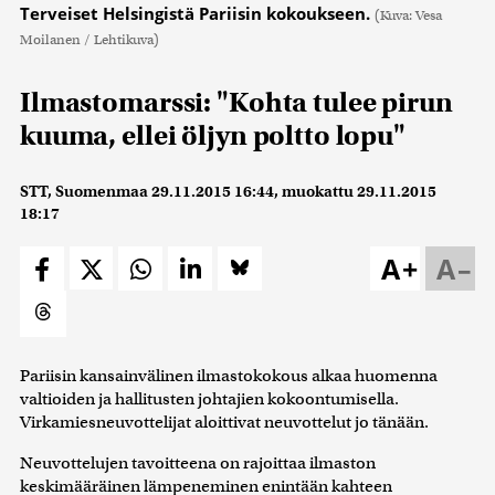
Terveiset Helsingistä Pariisin kokoukseen.
(Kuva: Vesa
Moilanen / Lehtikuva)
Ilmastomarssi: "Kohta tulee pirun
kuuma, ellei öljyn poltto lopu"
STT, Suomenmaa
29.11.2015 16:44
, muokattu
29.11.2015
18:17
A+
A–
Pariisin kansainvälinen ilmastokokous alkaa huomenna
valtioiden ja hallitusten johtajien kokoontumisella.
Virkamiesneuvottelijat aloittivat neuvottelut jo tänään.
Neuvottelujen tavoitteena on rajoittaa ilmaston
keskimääräinen lämpeneminen enintään kahteen