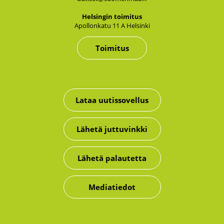
Hel­sin­gin toi­mi­tus
Apol­lon­ka­tu 11 A Hel­sin­ki
Toimitus
Lataa uutissovellus
Lähetä juttuvinkki
Lähetä palautetta
Mediatiedot