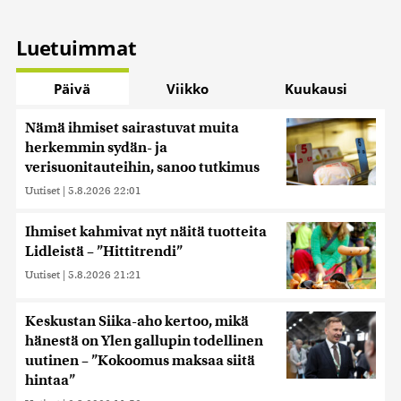
Luetuimmat
Päivä
Viikko
Kuukausi
Nämä ihmiset sairastuvat muita
herkemmin sydän- ja
verisuonitauteihin, sanoo tutkimus
Uutiset
|
5.8.2026 22:01
Ihmiset kahmivat nyt näitä tuotteita
Lidleistä – ”Hittitrendi”
Uutiset
|
5.8.2026 21:21
Keskustan Siika-aho kertoo, mikä
hänestä on Ylen gallupin todellinen
uutinen – ”Kokoomus maksaa siitä
hintaa”