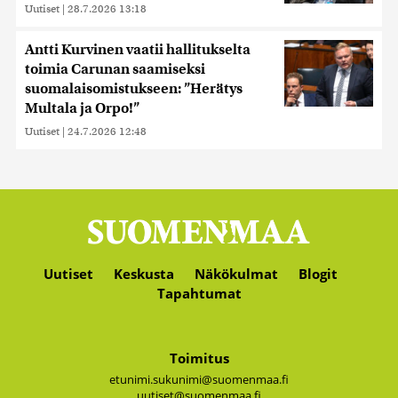
Uutiset
|
28.7.2026 13:18
Antti Kurvinen vaatii hallitukselta
toimia Carunan saamiseksi
suomalaisomistukseen: ”Herätys
Multala ja Orpo!”
Uutiset
|
24.7.2026 12:48
Uutiset
Keskusta
Näkökulmat
Blogit
Tapahtumat
Toimitus
etunimi.sukunimi@suomenmaa.fi
uutiset@suomenmaa.fi