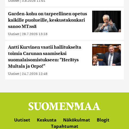
Uutiset
|
3.8.2026 11:01
Garden-kohu on tarpeellinen opetus
kaikille puolueille, keskustakonkari
sanoo MT:ssä
Uutiset
|
28.7.2026 13:18
Antti Kurvinen vaatii hallitukselta
toimia Carunan saamiseksi
suomalaisomistukseen: ”Herätys
Multala ja Orpo!”
Uutiset
|
24.7.2026 12:48
Uutiset
Keskusta
Näkökulmat
Blogit
Tapahtumat