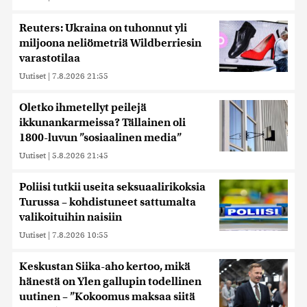
Reuters: Ukraina on tuhonnut yli
miljoona neliömetriä Wildberriesin
varastotilaa
Uutiset
|
7.8.2026 21:55
Oletko ihmetellyt peilejä
ikkunankarmeissa? Tällainen oli
1800-luvun ”sosiaalinen media”
Uutiset
|
5.8.2026 21:45
Poliisi tutkii useita seksuaalirikoksia
Turussa – kohdistuneet sattumalta
valikoituihin naisiin
Uutiset
|
7.8.2026 10:55
Keskustan Siika-aho kertoo, mikä
hänestä on Ylen gallupin todellinen
uutinen – ”Kokoomus maksaa siitä