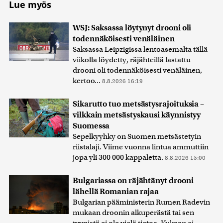
Lue myös
WSJ: Saksassa löytynyt drooni oli
todennäköisesti venäläinen
Saksassa Leipzigissa lentoasemalta tällä
viikolla löydetty, räjähteillä lastattu
drooni oli todennäköisesti venäläinen,
kertoo...
8.8.2026 16:19
Sikarutto tuo metsästysrajoituksia –
vilkkain metsästyskausi käynnistyy
Suomessa
Sepelkyyhky on Suomen metsästetyin
riistalaji. Viime vuonna lintua ammuttiin
jopa yli 300 000 kappaletta.
8.8.2026 15:00
Bulgariassa on räjähtänyt drooni
lähellä Romanian rajaa
Bulgarian pääministerin Rumen Radevin
mukaan droonin alkuperästä tai sen
tyypistä ei ole vielä tietoa. Kukaan ei