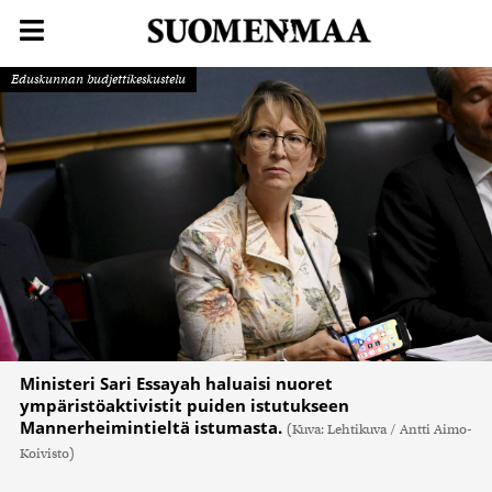
Eduskunnan budjettikeskustelu
Ministeri Sari Essayah haluaisi nuoret
ympäristöaktivistit puiden istutukseen
Mannerheimintieltä istumasta.
(Kuva: Lehtikuva / Antti Aimo-
Koivisto)