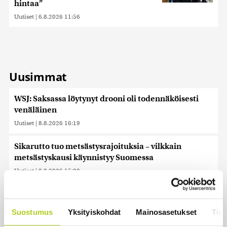
hintaa”
Uutiset
|
6.8.2026 11:56
Uusimmat
WSJ: Saksassa löytynyt drooni oli todennäköisesti
venäläinen
Uutiset
|
8.8.2026 16:19
Sikarutto tuo metsästysrajoituksia – vilkkain
metsästyskausi käynnistyy Suomessa
Uutiset
|
8.8.2026 15:00
Bulgariassa on räjähtänyt drooni lähellä Romanian
rajaa
Suostumus
Yksityiskohdat
Mainosasetukset
Tiet
Uutiset
|
8.8.2026 14:40