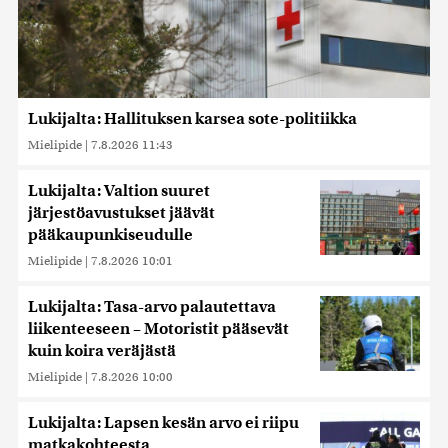
Lukijalta: Hallituksen karsea sote-politiikka
Mielipide
|
7.8.2026 11:43
Lukijalta: Valtion suuret
järjestöavustukset jäävät
pääkaupunkiseudulle
Mielipide
|
7.8.2026 10:01
Lukijalta: Tasa-arvo palautettava
liikenteeseen – Motoristit pääsevät
kuin koira veräjästä
Mielipide
|
7.8.2026 10:00
Lukijalta: Lapsen kesän arvo ei riipu
matkakohteesta