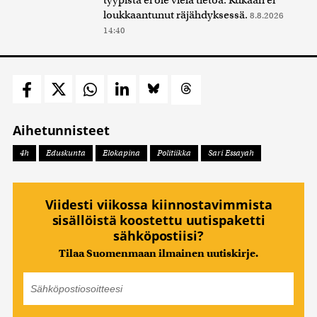
loukkaantunut räjähdyksessä.
8.8.2026
14:40
Aihetunnisteet
4h
Eduskunta
Elokapina
Politiikka
Sari Essayah
Viidesti viikossa kiinnostavimmista
sisällöistä koostettu uutispaketti
sähköpostiisi?
Tilaa Suomenmaan ilmainen uutiskirje.