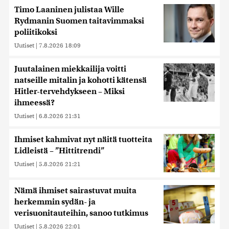
Timo Laaninen julistaa Wille
Rydmanin Suomen taitavimmaksi
poliitikoksi
Uutiset
|
7.8.2026 18:09
Juutalainen miekkailija voitti
natseille mitalin ja kohotti kätensä
Hitler-tervehdykseen – Miksi
ihmeessä?
Uutiset
|
6.8.2026 21:31
Ihmiset kahmivat nyt näitä tuotteita
Lidleistä – ”Hittitrendi”
Uutiset
|
5.8.2026 21:21
Nämä ihmiset sairastuvat muita
herkemmin sydän- ja
verisuonitauteihin, sanoo tutkimus
Uutiset
|
5.8.2026 22:01