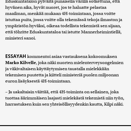
Eduskuntatalon pylväitä punaisella värillä sotkettuna, että
hyvänen aika, hyvät nuoret, jos te haluatte pelastaa
maailman, menkää mukaan 4H-toimintaan, jossa voitte
istuttaa puita, jossa voitte olla tekemässä tekoja ilmaston ja
ympäristön hyväksi, oikeaa todellista tekemistä sen sijaan,
että töhritte Eduskuntataloa tai istutte Mannerheimintiellä,
ministeri sanoi.
ESSAYAH
kommentoi asiaa vastauksena kokoomuksen
Marko Kilvelle
, joka näki nuorten mielenterveysongelmien
ja väkivaltaisen käyttäytymisen taustalla mielekkään
tekemisen puutetta ja kiitteli ministeriä puolen miljoonan
euron lisäyksestä 4H-toimintaan.
– Ja uskaltaisin väittää, että 4H-toiminta on sellainen, joka
tuottaa äärimmäisen laajasti mielekästä tekemistä niin työn,
harrastuksen kuin sen yhteisöllisyydenkin kautta, Kilpi näki.