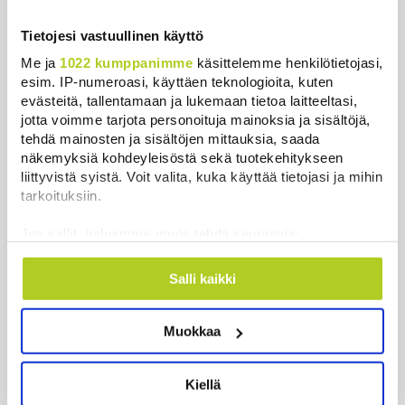
HS: Kaikkonen puoluejohtajien ykkönen
Tietojesi vastuullinen käyttö
Uutiset
|
8.8.2026 13:09
Me ja
1022 kumppanimme
käsittelemme henkilötietojasi,
esim. IP-numeroasi, käyttäen teknologioita, kuten
Ursa on myynyt ennätysmäärän pimennyslaseja
evästeitä, tallentamaan ja lukemaan tietoa laitteeltasi,
auringonpimennyksen edellä
jotta voimme tarjota personoituja mainoksia ja sisältöjä,
Uutiset
|
8.8.2026 11:31
tehdä mainosten ja sisältöjen mittauksia, saada
näkemyksiä kohdeyleisöstä sekä tuotekehitykseen
Suomessa näkyy keskiviikkona osittainen
liittyvistä syistä. Voit valita, kuka käyttää tietojasi ja mihin
auringonpimennys
tarkoituksiin.
Uutiset
|
8.8.2026 11:30
Jos sallit, haluamme myös tehdä seuraavia:
Kerätä tietoja maantieteellisestä sijainnistasi,
Ensi viikolla Suomesta pääsee junalla
mahdollisesti muutaman metrin tarkkuudella
Salli kaikki
Haaparantaan, mutta matka taitetaan kuivin suin
Tunnistaa laitteesi skannaamalla sen
Uutiset
|
8.8.2026 10:44
ominaispiirteitä aktiivisesti (sormenjäljen
Muokkaa
muodostaminen)
”Se tuntuu maailmanlopulta” – Täydellinen
Lue lisää siitä, miten henkilötietojasi käsitellään ja miten
auringonpimennys kiehtoo turisteja ja paljastaa
voit määrittää asetuksesi
tiedot-osiossa
. Voit muuttaa
Kiellä
uutta tutkijoille
suostumustasi tai peruuttaa sen milloin vain