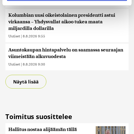
Uutiset
|
8.8.2026 10:30
evästeilmoituksessa.
Käytämme evästeitä tarjoamamme sisällön ja mainosten
Kolumbian uusi oikeistolainen presidentti astui
räätälöimiseen, sosiaalisen median ominaisuuksien
virkaansa – Yhdysvallat aikoo tukea maata
tukemiseen ja kävijämäärämme analysoimiseen. Lisäksi
miljardilla dollarilla
jaamme sosiaalisen median, mainosalan ja analytiikka-
Uutiset
|
8.8.2026 9:55
alan kumppaneillemme tietoja siitä, miten käytät
sivustoamme. Kumppanimme voivat yhdistää näitä
Asuntokaupan hintapalvelu on saamassa seuraajan
tietoja muihin tietoihin, joita olet antanut heille tai joita on
viimeistään alkuvuodesta
kerätty, kun olet käyttänyt heidän palvelujaan. Tietoja
Uutiset
|
8.8.2026 9:30
saatetaan myös siirtää ulkomaille.
Näytä lisää
Toimitus suosittelee
Hallitus nostaa alijäämän tällä