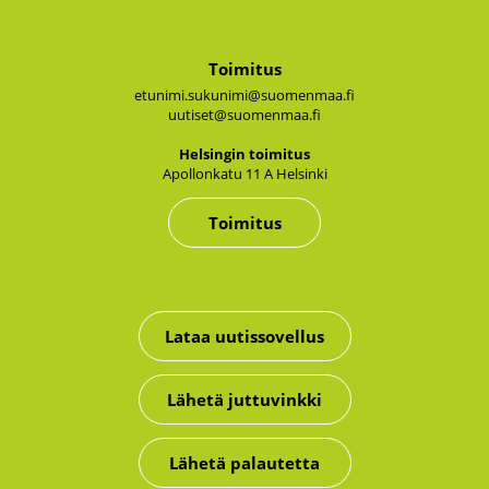
Toimitus
etunimi.sukunimi@suomenmaa.fi
uutiset@suomenmaa.fi
Hel­sin­gin toi­mi­tus
Apol­lon­ka­tu 11 A Hel­sin­ki
Toimitus
Lataa uutissovellus
Lähetä juttuvinkki
Lähetä palautetta