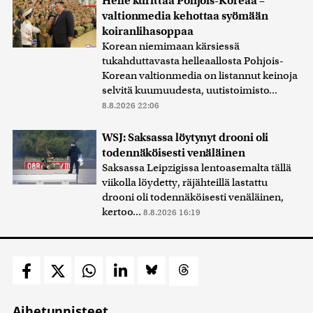
Helle kurittaa Pohjois-Koreaa –
valtionmedia kehottaa syömään
koiranlihasoppaa
Korean niemimaan kärsiessä
tukahduttavasta helleaallosta Pohjois-
Korean valtionmedia on listannut keinoja
selvitä kuumuudesta, uutistoimisto...
8.8.2026 22:06
WSJ: Saksassa löytynyt drooni oli
todennäköisesti venäläinen
Saksassa Leipzigissa lentoasemalta tällä
viikolla löydetty, räjähteillä lastattu
drooni oli todennäköisesti venäläinen,
kertoo...
8.8.2026 16:19
Aihetunnisteet