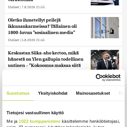
Uutiset
|
7.8.2026 21:55
Oletko ihmetellyt peilejä
ikkunankarmeissa? Tällainen oli
1800-luvun ”sosiaalinen media”
Uutiset
|
5.8.2026 21:45
Keskustan Siika-aho kertoo, mikä
hänestä on Ylen gallupin todellinen
uutinen – ”Kokoomus maksaa siitä
hintaa”
Uutiset
|
6.8.2026 11:56
Suostumus
Yksityiskohdat
Mainosasetukset
Tiet
Uusimmat
Tietojesi vastuullinen käyttö
Me ja
1022 kumppanimme
käsittelemme henkilötietojasi,
Historia | Sensaatiolehti piti piilottaa