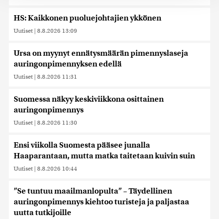
tukemiseen ja kävijämäärämme analysoimiseen. Lisäksi
jaamme sosiaalisen median, mainosalan ja analytiikka-
HS: Kaikkonen puoluejohtajien ykkönen
alan kumppaneillemme tietoja siitä, miten käytät
Uutiset
|
8.8.2026 13:09
sivustoamme. Kumppanimme voivat yhdistää näitä
tietoja muihin tietoihin, joita olet antanut heille tai joita on
kerätty, kun olet käyttänyt heidän palvelujaan. Tietoja
Ursa on myynyt ennätysmäärän pimennyslaseja
saatetaan myös siirtää ulkomaille.
auringonpimennyksen edellä
Uutiset
|
8.8.2026 11:31
Suomessa näkyy keskiviikkona osittainen
auringonpimennys
Uutiset
|
8.8.2026 11:30
Ensi viikolla Suomesta pääsee junalla
Haaparantaan, mutta matka taitetaan kuivin suin
Uutiset
|
8.8.2026 10:44
”Se tuntuu maailmanlopulta” – Täydellinen
auringonpimennys kiehtoo turisteja ja paljastaa
uutta tutkijoille