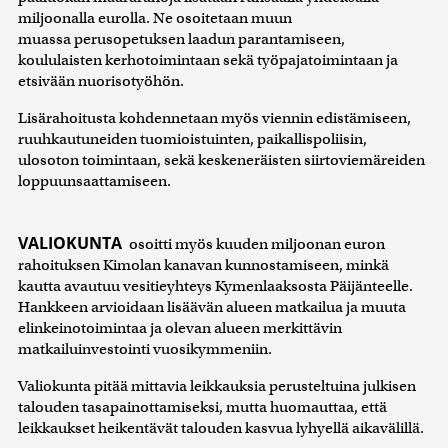
miljoonalla eurolla. Ne osoitetaan muun
muassa perusopetuksen laadun parantamiseen,
koululaisten kerhotoimintaan sekä työpajatoimintaan ja
etsivään nuorisotyöhön.
Lisärahoitusta kohdennetaan myös viennin edistämiseen,
ruuhkautuneiden tuomioistuinten, paikallispoliisin,
ulosoton toimintaan, sekä keskeneräisten siirtoviemäreiden
loppuunsaattamiseen.
VALIOKUNTA
osoitti myös kuuden miljoonan euron
rahoituksen Kimolan kanavan kunnostamiseen, minkä
kautta avautuu vesitieyhteys Kymenlaaksosta Päijänteelle.
Hankkeen arvioidaan lisäävän alueen matkailua ja muuta
elinkeinotoimintaa ja olevan alueen merkittävin
matkailuinvestointi vuosikymmeniin.
Valiokunta pitää mittavia leikkauksia perusteltuina julkisen
talouden tasapainottamiseksi, mutta huomauttaa, että
leikkaukset heikentävät talouden kasvua lyhyellä aikavälillä.