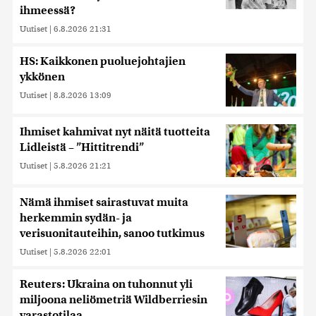
ihmeessä?
Uutiset
|
6.8.2026 21:31
HS: Kaikkonen puoluejohtajien
ykkönen
Uutiset
|
8.8.2026 13:09
Ihmiset kahmivat nyt näitä tuotteita
Lidleistä – ”Hittitrendi”
Uutiset
|
5.8.2026 21:21
Nämä ihmiset sairastuvat muita
herkemmin sydän- ja
verisuonitauteihin, sanoo tutkimus
Uutiset
|
5.8.2026 22:01
Reuters: Ukraina on tuhonnut yli
miljoona neliömetriä Wildberriesin
varastotilaa