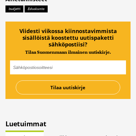
budjetti
Eduskunta
Viidesti viikossa kiinnostavimmista
sisällöistä koostettu uutispaketti
sähköpostiisi?
Tilaa Suomenmaan ilmainen uutiskirje.
Luetuimmat