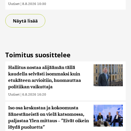
Uutiset
|
8.8.2026 10:30
Näytä lisää
Toimitus suosittelee
Hallitus nostaa alijäämän tällä
kaudella selvästi isommaksi kuin
etukäteen arvioitiin, huomauttaa
politiikan vaikuttaja
Uutiset
|
6.8.2026 16:20
Iso osa keskustaa ja kokoomusta
äänestäneistä on vielä katsomossa,
paljastaa Ylen mittaus – ”Eivät oikein
löydä puoluetta”