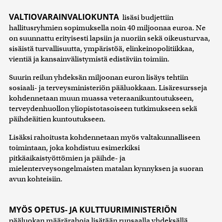
VALTIOVARAINVALIOKUNTA
lisäsi budjettiin
hallitusryhmien sopimuksella noin 40 miljoonaa euroa. Ne
on suunnattu erityisesti lapsiin ja nuoriin sekä oikeusturvaa,
sisäistä turvallisuutta, ympäristöä, elinkeinopolitiikkaa,
vientiä ja kansainvälistymistä edistäviin toimiin.
Suurin reilun yhdeksän miljoonan euron lisäys tehtiin
sosiaali- ja terveysministeriön pääluokkaan. Lisäresursseja
kohdennetaan muun muassa veteraanikuntoutukseen,
terveydenhuollon yliopistotasoiseen tutkimukseen sekä
päihdeäitien kuntoutukseen.
Lisäksi rahoitusta kohdennetaan myös valtakunnalliseen
toimintaan, joka kohdistuu esimerkiksi
pitkäaikaistyöttömien ja päihde- ja
mielenterveysongelmaisten matalan kynnyksen ja suoran
avun kohteisiin.
MYÖS OPETUS- JA KULTTUURIMINISTERIÖN
pääluokan määrärahoja lisätään runsaalla yhdeksällä