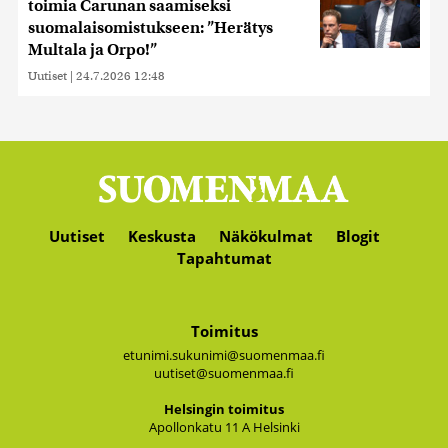
toimia Carunan saamiseksi
suomalaisomistukseen: ”Herätys
Multala ja Orpo!”
Uutiset
|
24.7.2026 12:48
Uutiset
Keskusta
Näkökulmat
Blogit
Tapahtumat
Toimitus
etunimi.sukunimi@suomenmaa.fi
uutiset@suomenmaa.fi
Hel­sin­gin toi­mi­tus
Apol­lon­ka­tu 11 A Hel­sin­ki