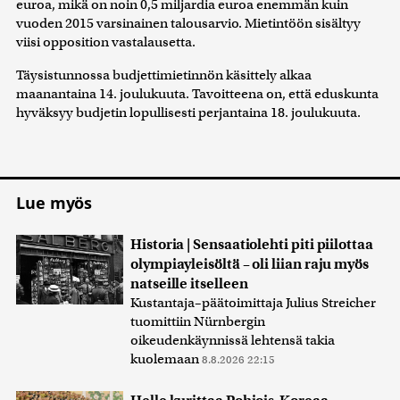
euroa, mikä on noin 0,5 miljardia euroa enemmän kuin
vuoden 2015 varsinainen talousarvio. Mietintöön sisältyy
viisi opposition vastalausetta.
Täysistunnossa budjettimietinnön käsittely alkaa
maanantaina 14. joulukuuta. Tavoitteena on, että eduskunta
hyväksyy budjetin lopullisesti perjantaina 18. joulukuuta.
Lue myös
Historia | Sensaatiolehti piti piilottaa
olympiayleisöltä – oli liian raju myös
natseille itselleen
Kustantaja–päätoimittaja Julius Streicher
tuomittiin Nürnbergin
oikeudenkäynnissä lehtensä takia
kuolemaan
8.8.2026 22:15