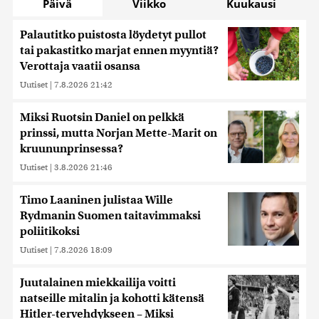
Päivä
Viikko
Kuukausi
Palautitko puistosta löydetyt pullot
tai pakastitko marjat ennen myyntiä?
Verottaja vaatii osansa
Uutiset
|
7.8.2026 21:42
Miksi Ruotsin Daniel on pelkkä
prinssi, mutta Norjan Mette-Marit on
kruununprinsessa?
Uutiset
|
3.8.2026 21:46
Timo Laaninen julistaa Wille
Rydmanin Suomen taitavimmaksi
poliitikoksi
Uutiset
|
7.8.2026 18:09
Juutalainen miekkailija voitti
natseille mitalin ja kohotti kätensä
Hitler-tervehdykseen – Miksi