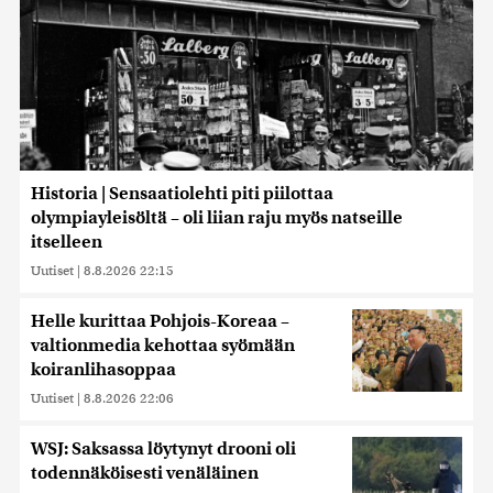
Historia | Sensaatiolehti piti piilottaa
olympiayleisöltä – oli liian raju myös natseille
itselleen
Uutiset
|
8.8.2026 22:15
Helle kurittaa Pohjois-Koreaa –
valtionmedia kehottaa syömään
koiranlihasoppaa
Uutiset
|
8.8.2026 22:06
WSJ: Saksassa löytynyt drooni oli
todennäköisesti venäläinen