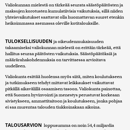
Valiokunnan mielestä on tärkeää seurata säästöpäätösten ja
maksujen korotusten kumulatiivisia vaikutuksia, sillä niiden
yhteisvaikutukset saattavat olla huomattavan suuret etenkin
heikoimmassa asemassa oleville kotitalouksille.
TULOKSELLISUUDEN
ja oikeudenmukaisuuden
takaamiseksi valiokunnan mielestä on erittäin tärkeää, että
hallitus seuraa päätösten vaikutuksia. Säästöpäätöksiä ja
määrärahakohdennuksia on tarvittaessa arvioitava
uudelleen.
Valiokunta esittää huolensa myös siitä, miten koulutukseen
ja tutkimukseen tehdyt mittavat leikkaukset vaikuttavat
pitkällä aikavälillä osaamisen tasoon. Valiokunta painottaa,
että Suomen hyvinvointi ja menestys perustuvat korkeaan
sivistykseen, ammattitaitoon ja koulutukseen, jonka pohjaa
ei saa murentaa talouden tiukkoinakaan aikoina.
TALOUSARVION
loppusumma on noin 54,4 miljardia