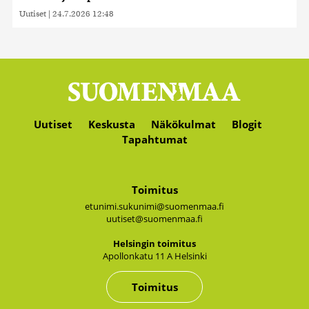
Uutiset
|
24.7.2026 12:48
Uutiset
Keskusta
Näkökulmat
Blogit
Tapahtumat
Toimitus
etunimi.sukunimi@suomenmaa.fi
uutiset@suomenmaa.fi
Hel­sin­gin toi­mi­tus
Apol­lon­ka­tu 11 A Hel­sin­ki
Toimitus