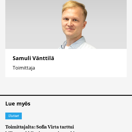
Samuli Vänttilä
Toimittaja
Lue myös
Uutiset
Toimittajalta: Sofia Virta tarttui