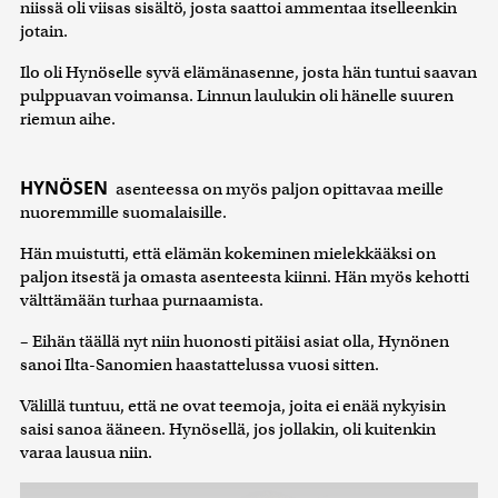
niissä oli viisas sisältö, josta saattoi ammentaa itselleenkin
jotain.
Ilo oli Hynöselle syvä elämänasenne, josta hän tuntui saavan
pulppuavan voimansa. Linnun laulukin oli hänelle suuren
riemun aihe.
HYNÖSEN
asenteessa on myös paljon opittavaa meille
nuoremmille suomalaisille.
Hän muistutti, että elämän kokeminen mielekkääksi on
paljon itsestä ja omasta asenteesta kiinni. Hän myös kehotti
välttämään turhaa purnaamista.
– Eihän täällä nyt niin huonosti pitäisi asiat olla, Hynönen
sanoi Ilta-Sanomien haastattelussa vuosi sitten.
Välillä tuntuu, että ne ovat teemoja, joita ei enää nykyisin
saisi sanoa ääneen. Hynösellä, jos jollakin, oli kuitenkin
varaa lausua niin.