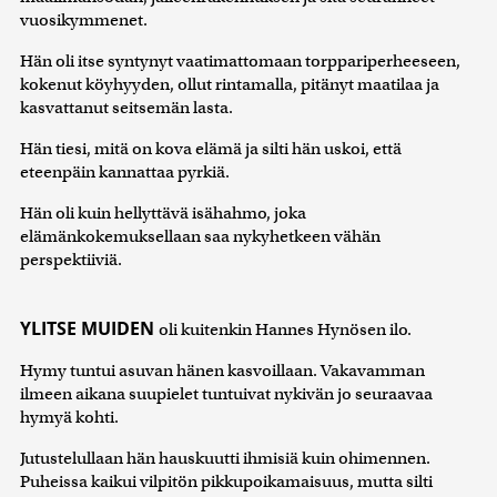
vuosikymmenet.
Hän oli itse syntynyt vaatimattomaan torppariperheeseen,
kokenut köyhyyden, ollut rintamalla, pitänyt maatilaa ja
kasvattanut seitsemän lasta.
Hän tiesi, mitä on kova elämä ja silti hän uskoi, että
eteenpäin kannattaa pyrkiä.
Hän oli kuin hellyttävä isähahmo, joka
elämänkokemuksellaan saa nykyhetkeen vähän
perspektiiviä.
YLITSE MUIDEN
oli kuitenkin Hannes Hynösen ilo.
Hymy tuntui asuvan hänen kasvoillaan. Vakavamman
ilmeen aikana suupielet tuntuivat nykivän jo seuraavaa
hymyä kohti.
Jutustelullaan hän hauskuutti ihmisiä kuin ohimennen.
Puheissa kaikui vilpitön pikkupoikamaisuus, mutta silti