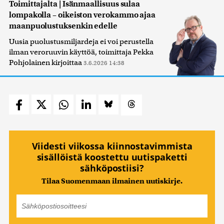
Toimittajalta | Isänmaallisuus sulaa
lompakolla – oikeiston verokammo ajaa
maanpuolustuksenkin edelle
Uusia puolustusmiljardeja ei voi perustella
ilman veroruuvin käyttöä, toimittaja Pekka
Pohjolainen kirjoittaa
3.6.2026 14:38
Viidesti viikossa kiinnostavimmista
sisällöistä koostettu uutispaketti
sähköpostiisi?
Tilaa Suomenmaan ilmainen uutiskirje.