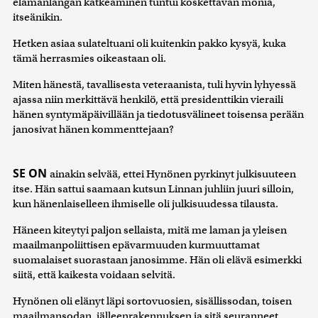
elämänlangan katkeaminen tuntui koskettavan monia,
itseänikin.
Hetken asiaa sulateltuani oli kuitenkin pakko kysyä, kuka
tämä herrasmies oikeastaan oli.
Miten hänestä, tavallisesta veteraanista, tuli hyvin lyhyessä
ajassa niin merkittävä henkilö, että presidenttikin vieraili
hänen syntymäpäivillään ja tiedotusvälineet toisensa perään
janosivat hänen kommenttejaan?
SE ON
ainakin selvää, ettei Hynönen pyrkinyt julkisuuteen
itse. Hän sattui saamaan kutsun Linnan juhliin juuri silloin,
kun hänenlaiselleen ihmiselle oli julkisuudessa tilausta.
Häneen kiteytyi paljon sellaista, mitä me laman ja yleisen
maailmanpoliittisen epävarmuuden kurmuuttamat
suomalaiset suorastaan janosimme. Hän oli elävä esimerkki
siitä, että kaikesta voidaan selvitä.
Hynönen oli elänyt läpi sortovuosien, sisällissodan, toisen
maailmansodan, jälleenrakennuksen ja sitä seuranneet