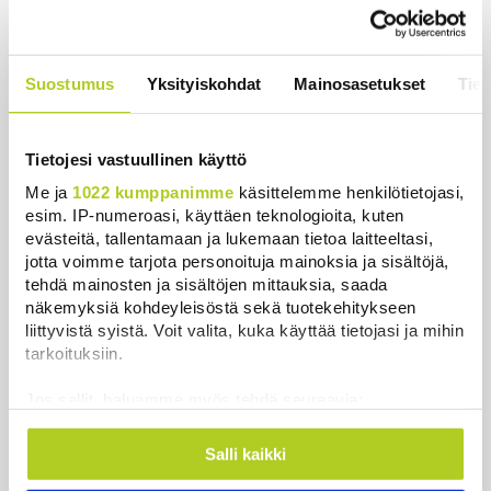
Lukijalta: Valtion suuret
järjestöavustukset jäävät
pääkaupunkiseudulle
Suostumus
Yksityiskohdat
Mainosasetukset
Tiet
Mielipide
|
7.8.2026 10:01
Tietojesi vastuullinen käyttö
Lukijalta: Tasa-arvo palautettava
liikenteeseen – Motoristit pääsevät
Me ja
1022 kumppanimme
käsittelemme henkilötietojasi,
kuin koira veräjästä
esim. IP-numeroasi, käyttäen teknologioita, kuten
Mielipide
|
7.8.2026 10:00
evästeitä, tallentamaan ja lukemaan tietoa laitteeltasi,
jotta voimme tarjota personoituja mainoksia ja sisältöjä,
tehdä mainosten ja sisältöjen mittauksia, saada
näkemyksiä kohdeyleisöstä sekä tuotekehitykseen
Luetuimmat
liittyvistä syistä. Voit valita, kuka käyttää tietojasi ja mihin
tarkoituksiin.
Päivä
Viikko
Kuukausi
Jos sallit, haluamme myös tehdä seuraavia:
Nämä ihmiset sairastuvat muita
Kerätä tietoja maantieteellisestä sijainnistasi,
herkemmin sydän- ja
mahdollisesti muutaman metrin tarkkuudella
Salli kaikki
verisuonitauteihin, sanoo tutkimus
Tunnistaa laitteesi skannaamalla sen