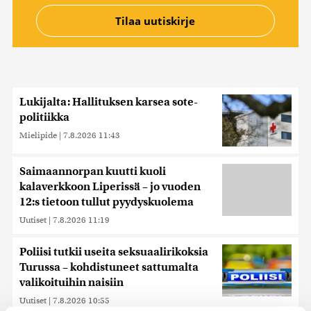
Lukijalta: Hallituksen karsea sote-
politiikka
Mielipide
|
7.8.2026 11:43
Saimaannorpan kuutti kuoli
kalaverkkoon Liperissä – jo vuoden
12:s tietoon tullut pyydyskuolema
Uutiset
|
7.8.2026 11:19
Poliisi tutkii useita seksuaalirikoksia
Turussa – kohdistuneet sattumalta
valikoituihin naisiin
Uutiset
|
7.8.2026 10:55