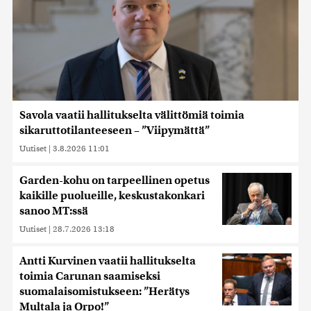
Savola vaatii hallitukselta välittömiä toimia
sikaruttotilanteeseen – ”Viipymättä”
Uutiset
|
3.8.2026 11:01
Garden-kohu on tarpeellinen opetus
kaikille puolueille, keskustakonkari
sanoo MT:ssä
Uutiset
|
28.7.2026 13:18
Antti Kurvinen vaatii hallitukselta
toimia Carunan saamiseksi
suomalaisomistukseen: ”Herätys
Multala ja Orpo!”