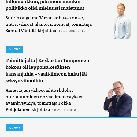
hillomunkkiin, jota moni muukin
poliitikko olisi mieluusti maistanut
Suurin ongelma Virran kohussa on se,
miten vihreät tilanteen hoitivat, toimittaja
Samuli Vänttilä kirjoittaa.
17.6.2026 18:17
Uutiset
Toimittajalta | Keskustan Tampereen
kokous oli leppoisa kesäinen
kansanjuhla – vaali-ilmeen haku jää
syksyn viimoihin
Äänestäjien ykkösvaihtoehdoksi
murtautuminen on vaalimenestyksen
avainkysymys, toimittaja Pekka
Pohjolainen kirjoittaa
7.6.2026 12:48
Uutiset