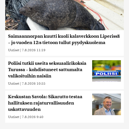
Saimaannorpan kuutti kuoli kalaverkkoon Liperissä
– jo vuoden 12:s tietoon tullut pyydyskuolema
Uutiset
|
7.8.2026 11:19
Poliisi tutkii useita seksuaalirikoksia
Turussa – kohdistuneet sattumalta
valikoituihin naisiin
Uutiset
|
7.8.2026 10:55
Keskustan Savola: Sikarutto testaa
hallituksen rajaturvallisuuden
uskottavuuden
Uutiset
|
7.8.2026 9:40