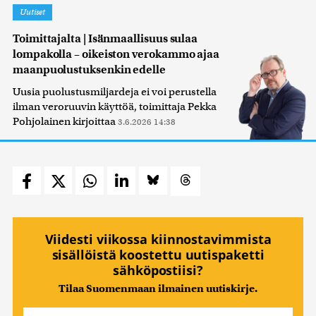
Uutiset
Toimittajalta | Isänmaallisuus sulaa
lompakolla – oikeiston verokammo ajaa
maanpuolustuksenkin edelle
Uusia puolustusmiljardeja ei voi perustella
ilman veroruuvin käyttöä, toimittaja Pekka
Pohjolainen kirjoittaa
3.6.2026 14:38
Viidesti viikossa kiinnostavimmista
sisällöistä koostettu uutispaketti
sähköpostiisi?
Tilaa Suomenmaan ilmainen uutiskirje.