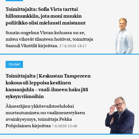
Toimittajalta: Sofia Virta tarttui
hillomunkkiin, jota moni muukin
poliitikko olisi mieluusti maistanut
Suurin ongelma Virran kohussa on se,
miten vihreät tilanteen hoitivat, toimittaja
Samuli Vänttilä kirjoittaa.
17.6.2026 18:17
Uutiset
Toimittajalta | Keskustan Tampereen
kokous oli leppoisa kesäinen
kansanjuhla – vaali-ilmeen haku jää
syksyn viimoihin
Äänestäjien ykkösvaihtoehdoksi
murtautuminen on vaalimenestyksen
avainkysymys, toimittaja Pekka
Pohjolainen kirjoittaa
7.6.2026 12:48