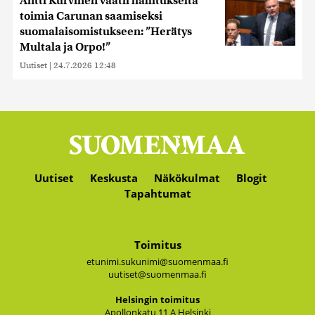
Antti Kurvinen vaatii hallitukselta
toimia Carunan saamiseksi
suomalaisomistukseen: ”Herätys
Multala ja Orpo!”
Uutiset
|
24.7.2026 12:48
Uutiset
Keskusta
Näkökulmat
Blogit
Tapahtumat
Toimitus
etunimi.sukunimi@suomenmaa.fi
uutiset@suomenmaa.fi
Hel­sin­gin toi­mi­tus
Apol­lon­ka­tu 11 A Hel­sin­ki