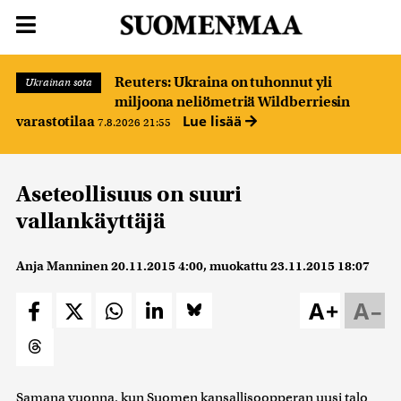
Reuters: Ukraina on tuhonnut yli
Ukrainan sota
miljoona neliömetriä Wildberriesin
Lue lisää
varastotilaa
7.8.2026 21:55
Aseteollisuus on suuri
vallankäyttäjä
Anja Manninen
20.11.2015 4:00
, muokattu
23.11.2015 18:07
A+
A–
Samana vuonna, kun Suomen kansallisoopperan uusi talo