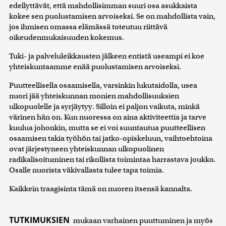
edellyttävät, että mahdollisimman suuri osa asukkaista
kokee sen puolustamisen arvoiseksi. Se on mahdollista vain,
jos ihmisen omassa elämässä toteutuu riittävä
oikeudenmukaisuuden kokemus.
Tuki- ja palveluleikkausten jälkeen entistä useampi ei koe
yhteiskuntaamme enää puolustamisen arvoiseksi.
Puutteellisella osaamisella, varsinkin lukutaidolla, usea
nuori jää yhteiskunnan monien mahdollisuuksien
ulkopuolelle ja syrjäytyy. Silloin ei paljon vaikuta, minkä
värinen hän on. Kun nuoressa on aina aktiviteettia ja tarve
kuulua johonkin, mutta se ei voi suuntautua puutteellisen
osaamisen takia työhön tai jatko-opiskeluun, vaihtoehtoina
ovat järjestyneen yhteiskunnan ulkopuolinen
radikalisoituminen tai rikollista toimintaa harrastava joukko.
Osalle nuorista väkivallasta tulee tapa toimia.
Kaikkein traagisinta tämä on nuoren itsensä kannalta.
TUTKIMUKSIEN
mukaan varhainen puuttuminen ja myös