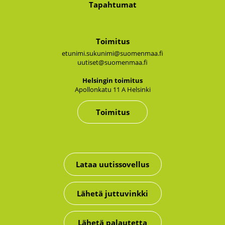
Tapahtumat
Toimitus
etunimi.sukunimi@suomenmaa.fi
uutiset@suomenmaa.fi
Hel­sin­gin toi­mi­tus
Apol­lon­ka­tu 11 A Hel­sin­ki
Toimitus
Lataa uutissovellus
Lähetä juttuvinkki
Lähetä palautetta