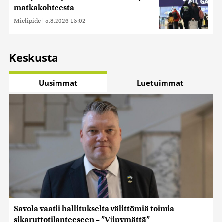
matkakohteesta
Mielipide
|
5.8.2026 15:02
Keskusta
Uusimmat
Luetuimmat
Savola vaatii hallitukselta välittömiä toimia
sikaruttotilanteeseen – ”Viipymättä”