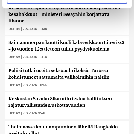
evästeilmoituksessa.
Keskustan Siponen: Epäselvä laki uhkaa pysäyttää
kesähakkuut – ministeri Essayahin korjattava
Käytämme evästeitä tarjoamamme sisällön ja mainosten
tilanne
räätälöimiseen, sosiaalisen median ominaisuuksien
Uutiset
|
7.8.2026 11:59
tukemiseen ja kävijämäärämme analysoimiseen. Lisäksi
jaamme sosiaalisen median, mainosalan ja analytiikka-
Saimaannorpan kuutti kuoli kalaverkkoon Liperissä
alan kumppaneillemme tietoja siitä, miten käytät
– jo vuoden 12:s tietoon tullut pyydyskuolema
sivustoamme. Kumppanimme voivat yhdistää näitä
tietoja muihin tietoihin, joita olet antanut heille tai joita on
Uutiset
|
7.8.2026 11:19
kerätty, kun olet käyttänyt heidän palvelujaan. Tietoja
saatetaan myös siirtää ulkomaille.
Poliisi tutkii useita seksuaalirikoksia Turussa –
kohdistuneet sattumalta valikoituihin naisiin
Uutiset
|
7.8.2026 10:55
Keskustan Savola: Sikarutto testaa hallituksen
rajaturvallisuuden uskottavuuden
Uutiset
|
7.8.2026 9:40
Thaimaassa kouluampuminen lähellä Bangkokia –
useita kuollut