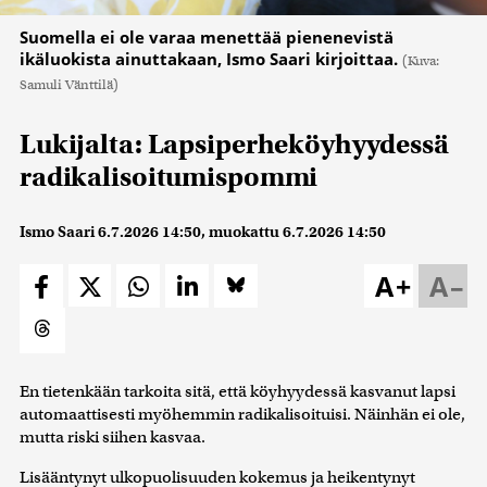
Suomella ei ole varaa menettää pienenevistä
ikäluokista ainuttakaan, Ismo Saari kirjoittaa.
(Kuva:
Samuli Vänttilä)
Lukijalta: Lapsiperheköyhyydessä
radikalisoitumispommi
Ismo Saari
6.7.2026 14:50
, muokattu
6.7.2026 14:50
A+
A–
En tietenkään tarkoita sitä, että köyhyydessä kasvanut lapsi
automaattisesti myöhemmin radikalisoituisi. Näinhän ei ole,
mutta riski siihen kasvaa.
Lisääntynyt ulkopuolisuuden kokemus ja heikentynyt