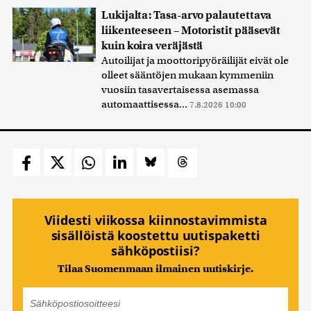
Lukijalta: Tasa-arvo palautettava
liikenteeseen – Motoristit pääsevät
kuin koira veräjästä
Autoilijat ja moottoripyöräilijät eivät ole
olleet sääntöjen mukaan kymmeniin
vuosiin tasavertaisessa asemassa
automaattisessa...
7.8.2026 10:00
Viidesti viikossa kiinnostavimmista
sisällöistä koostettu uutispaketti
sähköpostiisi?
Tilaa Suomenmaan ilmainen uutiskirje.