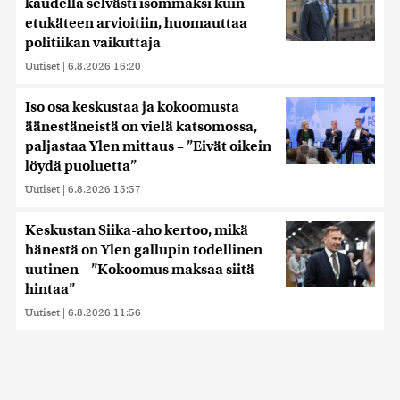
kaudella selvästi isommaksi kuin
etukäteen arvioitiin, huomauttaa
politiikan vaikuttaja
Uutiset
|
6.8.2026 16:20
Iso osa keskustaa ja kokoomusta
äänestäneistä on vielä katsomossa,
paljastaa Ylen mittaus – ”Eivät oikein
löydä puoluetta”
Uutiset
|
6.8.2026 15:57
Keskustan Siika-aho kertoo, mikä
hänestä on Ylen gallupin todellinen
uutinen – ”Kokoomus maksaa siitä
hintaa”
Uutiset
|
6.8.2026 11:56