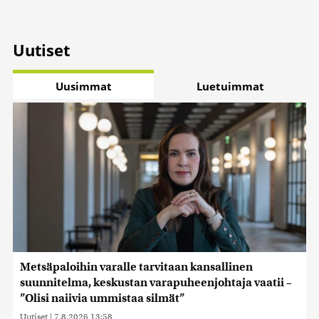
Uutiset
Uusimmat
Luetuimmat
Metsäpaloihin varalle tarvitaan kansallinen
suunnitelma, keskustan varapuheenjohtaja vaatii –
”Olisi naiivia ummistaa silmät”
Uutiset
|
7.8.2026 13:58