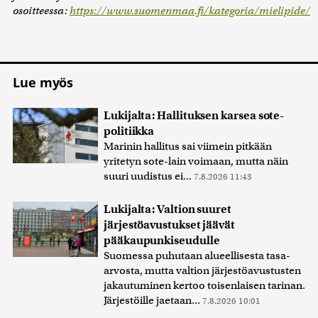
osoitteessa:
https://www.suomenmaa.fi/kategoria/mielipide/
Lue myös
Lukijalta: Hallituksen karsea sote-
politiikka
Marinin hallitus sai viimein pitkään
yritetyn sote-lain voimaan, mutta näin
suuri uudistus ei...
7.8.2026 11:43
Lukijalta: Valtion suuret
järjestöavustukset jäävät
pääkaupunkiseudulle
Suomessa puhutaan alueellisesta tasa-
arvosta, mutta valtion järjestöavustusten
jakautuminen kertoo toisenlaisen tarinan.
Järjestöille jaetaan...
7.8.2026 10:01