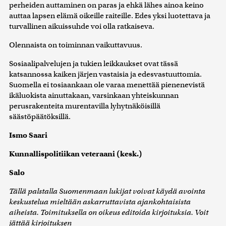
perheiden auttaminen on paras ja ehkä lähes ainoa keino
auttaa lapsen elämä oikeille raiteille. Edes yksi luotettava ja
turvallinen aikuissuhde voi olla ratkaiseva.
Olennaista on toiminnan vaikuttavuus.
Sosiaalipalvelujen ja tukien leikkaukset ovat tässä
katsannossa kaiken järjen vastaisia ja edesvastuuttomia.
Suomella ei tosiaankaan ole varaa menettää pienenevistä
ikäluokista ainuttakaan, varsinkaan yhteiskunnan
perusrakenteita murentavilla lyhytnäköisillä
säästöpäätöksillä.
Ismo Saari
Kunnallispolitiikan veteraani (kesk.)
Salo
Tällä palstalla Suomenmaan lukijat voivat käydä avointa
keskustelua mieltään askarruttavista ajankohtaisista
aiheista. Toimituksella on oikeus editoida kirjoituksia. Voit
jättää kirjoituksen