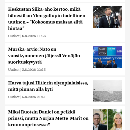
Keskustan Siika-aho kertoo, mikä
hänestä on Ylen gallupin todellinen
uutinen – ”Kokoomus maksaa siitä
hintaa”
Uutiset
|
6.8.2026 11:56
Murska-arvio: Nato on
vuosikymmenen jäljessä Venäjän
suorituskyvystä
Uutiset
|
5.8.2026 22:15
Harva tajusi Hitlerin olympialaisissa,
mitä pinnan alla kyti
Uutiset
|
5.8.2026 21:41
Miksi Ruotsin Daniel on pelkkä
prinssi, mutta Norjan Mette-Marit on
kruununprinsessa?