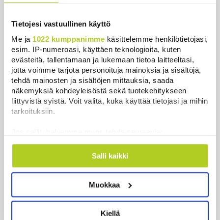
Uutiset
|
6.8.2026 0:58
Tietojesi vastuullinen käyttö
Me ja
1022 kumppanimme
käsittelemme henkilötietojasi,
esim. IP-numeroasi, käyttäen teknologioita, kuten
evästeitä, tallentamaan ja lukemaan tietoa laitteeltasi,
Uusimmat
jotta voimme tarjota personoituja mainoksia ja sisältöjä,
tehdä mainosten ja sisältöjen mittauksia, saada
näkemyksiä kohdeyleisöstä sekä tuotekehitykseen
Metsäpaloihin varalle tarvitaan kansallinen
liittyvistä syistä. Voit valita, kuka käyttää tietojasi ja mihin
suunnitelma, keskustan varapuheenjohtaja vaatii –
tarkoituksiin.
”Olisi naiivia ummistaa silmät”
Uutiset
|
7.8.2026 13:58
Jos sallit, haluamme myös tehdä seuraavia:
Kerätä tietoja maantieteellisestä sijainnistasi,
Sinilevätilanne heikentynyt tavallista huonommaksi
mahdollisesti muutaman metrin tarkkuudella
Salli kaikki
Uutiset
|
7.8.2026 12:16
Tunnistaa laitteesi skannaamalla sen
ominaispiirteitä aktiivisesti (sormenjäljen
Muokkaa
muodostaminen)
Rajavartiolaitos sulkee loputkin itärajan esteaidan
riistaportit afrikkalaisen sikaruton vuoksi
Lue lisää siitä, miten henkilötietojasi käsitellään ja miten
voit määrittää asetuksesi
tiedot-osiossa
. Voit muuttaa
Uutiset
|
7.8.2026 12:03
Kiellä
suostumustasi tai peruuttaa sen milloin vain