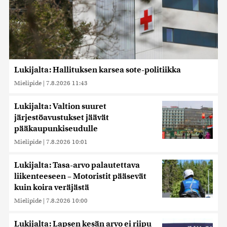
Lukijalta: Hallituksen karsea sote-politiikka
Mielipide
|
7.8.2026 11:43
Lukijalta: Valtion suuret
järjestöavustukset jäävät
pääkaupunkiseudulle
Mielipide
|
7.8.2026 10:01
Lukijalta: Tasa-arvo palautettava
liikenteeseen – Motoristit pääsevät
kuin koira veräjästä
Mielipide
|
7.8.2026 10:00
Lukijalta: Lapsen kesän arvo ei riipu