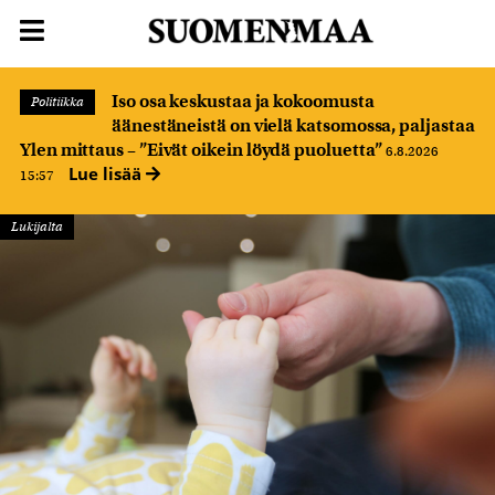
Iso osa keskustaa ja kokoomusta
Politiikka
äänestäneistä on vielä katsomossa, paljastaa
Ylen mittaus – ”Eivät oikein löydä puoluetta”
6.8.2026
Lue lisää
15:57
Lukijalta