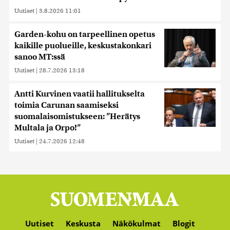
Uutiset
|
3.8.2026 11:01
Garden-kohu on tarpeellinen opetus
kaikille puolueille, keskustakonkari
sanoo MT:ssä
Uutiset
|
28.7.2026 13:18
Antti Kurvinen vaatii hallitukselta
toimia Carunan saamiseksi
suomalaisomistukseen: ”Herätys
Multala ja Orpo!”
Uutiset
|
24.7.2026 12:48
Uutiset
Keskusta
Näkökulmat
Blogit