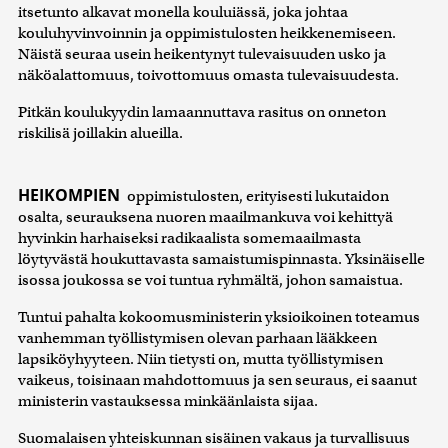
itsetunto alkavat monella kouluiässä, joka johtaa
kouluhyvinvoinnin ja oppimistulosten heikkenemiseen.
Näistä seuraa usein heikentynyt tulevaisuuden usko ja
näköalattomuus, toivottomuus omasta tulevaisuudesta.
Pitkän koulukyydin lamaannuttava rasitus on onneton
riskilisä joillakin alueilla.
HEIKOMPIEN
oppimistulosten, erityisesti lukutaidon
osalta, seurauksena nuoren maailmankuva voi kehittyä
hyvinkin harhaiseksi radikaalista somemaailmasta
löytyvästä houkuttavasta samaistumispinnasta. Yksinäiselle
isossa joukossa se voi tuntua ryhmältä, johon samaistua.
Tuntui pahalta kokoomusministerin yksioikoinen toteamus
vanhemman työllistymisen olevan parhaan lääkkeen
lapsiköyhyyteen. Niin tietysti on, mutta työllistymisen
vaikeus, toisinaan mahdottomuus ja sen seuraus, ei saanut
ministerin vastauksessa minkäänlaista sijaa.
Suomalaisen yhteiskunnan sisäinen vakaus ja turvallisuus