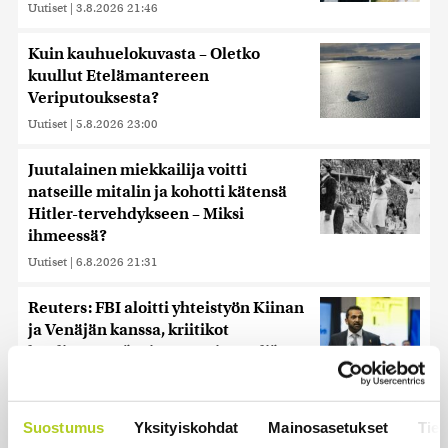
Uutiset
|
3.8.2026 21:46
Kuin kauhuelokuvasta – Oletko
kuullut Etelämantereen
Veriputouksesta?
Uutiset
|
5.8.2026 23:00
Juutalainen miekkailija voitti
natseille mitalin ja kohotti kätensä
Hitler-tervehdykseen – Miksi
ihmeessä?
Uutiset
|
6.8.2026 21:31
Reuters: FBI aloitti yhteistyön Kiinan
ja Venäjän kanssa, kriitikot
huolissaan – ”Loistava peiterooli”
Uutiset
|
5.8.2026 22:07
Khamenein kanssa viestiminen on
Suostumus
Yksityiskohdat
Mainosasetukset
Tiet
vaikeaa, sanoo Iranin presidentti