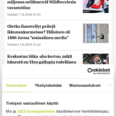
miljoona neliömetriä Wildberriesin
varastotilaa
Uutiset
|
7.8.2026 21:55
Oletko ihmetellyt peilejä
ikkunankarmeissa? Tällainen oli
1800-luvun ”sosiaalinen media”
Uutiset
|
5.8.2026 21:45
Keskustan Siika-aho kertoo, mikä
hänestä on Ylen gallupin todellinen
uutinen – ”Kokoomus maksaa siitä
hintaa”
Uutiset
|
6.8.2026 11:56
Suostumus
Yksityiskohdat
Mainosasetukset
Tiet
Tietojesi vastuullinen käyttö
Uusimmat
Me ja
1022 kumppanimme
käsittelemme henkilötietojasi,