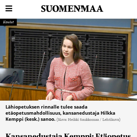
Koulut
Lähiopetuksen rinnalle tulee saada
etäopetusmahdollisuus, kansanedustaja Hilkka
Kemppi (kesk.) sanoo.
(Kuva: Heikki Saukkomaa / Lehtikuva)
Kansanedustaja Kemppi: Etäopetus