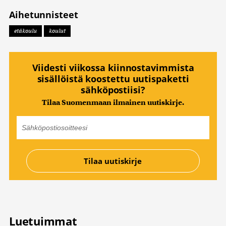
Aihetunnisteet
etäkoulu
koulut
Viidesti viikossa kiinnostavimmista
sisällöistä koostettu uutispaketti
sähköpostiisi?
Tilaa Suomenmaan ilmainen uutiskirje.
Luetuimmat