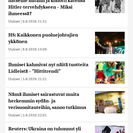
natseille mitalin ja kohotti kätensä
Hitler-tervehdykseen – Miksi
ihmeessä?
Uutiset
|
6.8.2026 21:31
HS: Kaikkonen puoluejohtajien
ykkönen
Uutiset
|
8.8.2026 13:09
Ihmiset kahmivat nyt näitä tuotteita
Lidleistä – ”Hittitrendi”
Uutiset
|
5.8.2026 21:21
Nämä ihmiset sairastuvat muita
herkemmin sydän- ja
verisuonitauteihin, sanoo tutkimus
Uutiset
|
5.8.2026 22:01
Reuters: Ukraina on tuhonnut yli