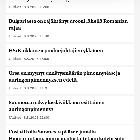
tukemiseen ja kävijämäärämme analysoimiseen. Lisäksi
Uutiset
|
8.8.2026 15:00
jaamme sosiaalisen median, mainosalan ja analytiikka-
alan kumppaneillemme tietoja siitä, miten käytät
sivustoamme. Kumppanimme voivat yhdistää näitä
Bulgariassa on räjähtänyt drooni lähellä Romanian
tietoja muihin tietoihin, joita olet antanut heille tai joita on
rajaa
kerätty, kun olet käyttänyt heidän palvelujaan. Tietoja
Uutiset
|
8.8.2026 14:40
saatetaan myös siirtää ulkomaille.
HS: Kaikkonen puoluejohtajien ykkönen
Uutiset
|
8.8.2026 13:09
Ursa on myynyt ennätysmäärän pimennyslaseja
auringonpimennyksen edellä
Uutiset
|
8.8.2026 11:31
Suomessa näkyy keskiviikkona osittainen
auringonpimennys
Uutiset
|
8.8.2026 11:30
Ensi viikolla Suomesta pääsee junalla
Haaparantaan, mutta matka taitetaan kuivin suin