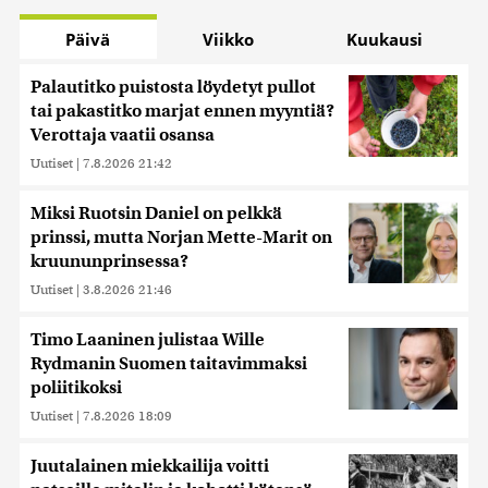
Päivä
Viikko
Kuukausi
Palautitko puistosta löydetyt pullot
tai pakastitko marjat ennen myyntiä?
Verottaja vaatii osansa
Uutiset
|
7.8.2026 21:42
Miksi Ruotsin Daniel on pelkkä
prinssi, mutta Norjan Mette-Marit on
kruununprinsessa?
Uutiset
|
3.8.2026 21:46
Timo Laaninen julistaa Wille
Rydmanin Suomen taitavimmaksi
poliitikoksi
Uutiset
|
7.8.2026 18:09
Juutalainen miekkailija voitti