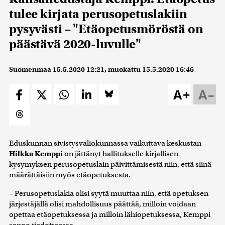
tulee kirjata perusopetuslakiin
pysyvästi – "Etäopetusmöröstä on
päästävä 2020-luvulle"
Suomenmaa
15.5.2020 12:21
, muokattu
15.5.2020 16:46
A+
A–
Eduskunnan sivistysvaliokunnassa vaikuttava keskustan
Hilkka Kemppi
on jättänyt hallitukselle kirjallisen
kysymyksen perusopetuslain päivittämisestä niin, että siinä
määrättäisiin myös etäopetuksesta.
– Perusopetuslakia olisi syytä muuttaa niin, että opetuksen
järjestäjällä olisi mahdollisuus päättää, milloin voidaan
opettaa etäopetuksessa ja milloin lähiopetuksessa, Kemppi
sanoo tiedotteessa.