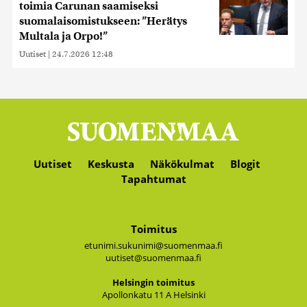
toimia Carunan saamiseksi
suomalaisomistukseen: ”Herätys
Multala ja Orpo!”
Uutiset
|
24.7.2026 12:48
Uutiset
Keskusta
Näkökulmat
Blogit
Tapahtumat
Toimitus
etunimi.sukunimi@suomenmaa.fi
uutiset@suomenmaa.fi
Hel­sin­gin toi­mi­tus
Apol­lon­ka­tu 11 A Hel­sin­ki