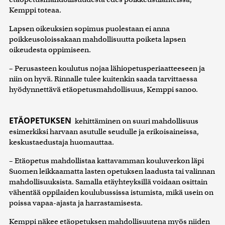
Kemppi toteaa.
Lapsen oikeuksien sopimus puolestaan ei anna
poikkeusoloissakaan mahdollisuutta poiketa lapsen
oikeudesta oppimiseen.
– Perusasteen koulutus nojaa lähiopetusperiaatteeseen ja
niin on hyvä. Rinnalle tulee kuitenkin saada tarvittaessa
hyödynnettävä etäopetusmahdollisuus, Kemppi sanoo.
ETÄOPETUKSEN
kehittäminen on suuri mahdollisuus
esimerkiksi harvaan asutulle seudulle ja erikoisaineissa,
keskustaedustaja huomauttaa.
– Etäopetus mahdollistaa kattavamman kouluverkon läpi
Suomen leikkaamatta lasten opetuksen laadusta tai valinnan
mahdollisuuksista. Samalla etäyhteyksillä voidaan osittain
vähentää oppilaiden koulubussissa istumista, mikä usein on
poissa vapaa-ajasta ja harrastamisesta.
Kemppi näkee etäopetuksen mahdollisuutena myös niiden