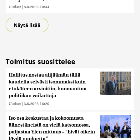
Uutiset
|
8.8.2026 10:44
Näytä lisää
Toimitus suosittelee
Hallitus nostaa alijäämän tällä
kaudella selvästi isommaksi kuin
etukäteen arvioitiin, huomauttaa
politiikan vaikuttaja
Uutiset
|
6.8.2026 16:20
Iso osa keskustaa ja kokoomusta
äänestäneistä on vielä katsomossa,
paljastaa Ylen mittaus – ”Eivät oikein
löydä puoluetta”