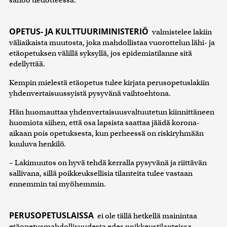
OPETUS- JA KULTTUURIMINISTERIÖ
valmistelee lakiin
väliaikaista muutosta, joka mahdollistaa vuorottelun lähi- ja
etäopetuksen välillä syksyllä, jos epidemiatilanne sitä
edellyttää.
Kempin mielestä etäopetus tulee kirjata perusopetuslakiin
yhdenvertaisuussyistä pysyvänä vaihtoehtona.
Hän huomauttaa yhdenvertaisuusvaltuutetun kiinnittäneen
huomiota siihen, että osa lapsista saattaa jäädä korona-
aikaan pois opetuksesta, kun perheessä on riskiryhmään
kuuluva henkilö.
– Lakimuutos on hyvä tehdä kerralla pysyvänä ja riittävän
sallivana, sillä poikkeuksellisia tilanteita tulee vastaan
ennemmin tai myöhemmin.
PERUSOPETUSLAISSA
ei ole tällä hetkellä mainintaa
etäopetusmahdollisuudesta edes poikkeustilanteissa,