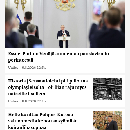
Essee: Putinin Venäjä ammentaa panslavismin
perinteestä
Uutiset
|
9.8.2026 12:54
Historia | Sensaatiolehti piti piilottaa
olympiayleisöltä – oli liian raju myös
natseille itselleen
Uutiset
|
8.8.2026 22:15
Helle kurittaa Pohjois-Koreaa –
valtionmedia kehottaa syömään
koiranlihasoppaa