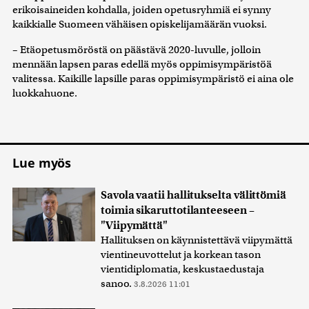
erikoisaineiden kohdalla, joiden opetusryhmiä ei synny
kaikkialle Suomeen vähäisen opiskelijamäärän vuoksi.
– Etäopetusmöröstä on päästävä 2020-luvulle, jolloin
mennään lapsen paras edellä myös oppimisympäristöä
valitessa. Kaikille lapsille paras oppimisympäristö ei aina ole
luokkahuone.
Lue myös
Savola vaatii hallitukselta välittömiä
toimia sikaruttotilanteeseen –
"Viipymättä"
Hallituksen on käynnistettävä viipymättä
vientineuvottelut ja korkean tason
vientidiplomatia, keskustaedustaja
sanoo.
3.8.2026 11:01