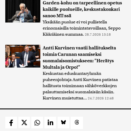
Garden-kohu on tarpeellinen opetus
kaikille puolueille, keskustakonkari
sanoo MT:ssä
Yksikään puolue ei voi pullistella
erinomaisilla toimintatavoillaan, Seppo
Kääriäinen summaa.
28.7.2026 13:18
Antti Kurvinen vaatii hallitukselta
toimia Carunan saamiseksi
suomalaisomistukseen: "Herätys
Multala ja Orpo!"
Keskustan eduskuntaryhmän
puheenjohtaja Antti Kurvinen patistaa
hallitusta toimimaan sähköverkkojen
palauttamiseksi suomalaisiin käsiin.
Kurvinen muistuttaa...
24.7.2026 12:48