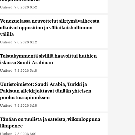
Uutiset
|
7.8.2026 6:52
Venezuelassa neuvottelut siirtymävaiheesta
alkoivat opposition ja väliaikaishallinnon
välillä
Uutiset
|
7.8.2026 6:12
Toistakymmentä siviiliä haavoittui huthien
iskussa Saudi-Arabiaan
Uutiset
|
7.8.2026 5:48
Uutistoimistot: Saudi-Arabia, Turkki ja
Pakistan allekirjoittavat tänään yhteisen
puolustussopimuksen
Uutiset
|
7.8.2026 3:18
Tänään on tuulista ja sateista, viikonloppuna
lämpenee
Uutiset
|
7.8.2026 3:01