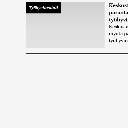
Keskus
Työhyvinvointi
paranta
työhyvi
Keskusta
myötä pa
työhyvin