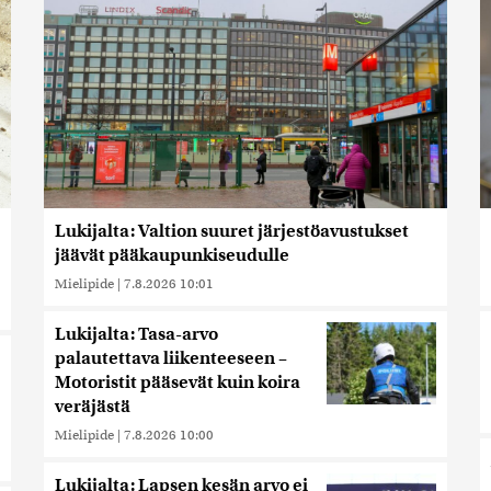
Lukijalta: Valtion suuret järjestöavustukset
jäävät pääkaupunkiseudulle
Mielipide
|
7.8.2026 10:01
Lukijalta: Tasa-arvo
palautettava liikenteeseen –
Motoristit pääsevät kuin koira
veräjästä
Mielipide
|
7.8.2026 10:00
Lukijalta: Lapsen kesän arvo ei