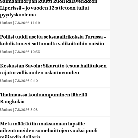
Saimaannorpan kuutti kuoli kalaverkkoon
Liperissä – jo vuoden 12:s tietoon tullut
pyydyskuolema
Uutiset
|
7.8.2026 11:19
Poliisi tutkii useita seksuaalirikoksia Turussa –
kohdistuneet sattumalta valikoituihin naisiin
Uutiset
|
7.8.2026 10:55
Keskustan Savola: Sikarutto testaa hallituksen
rajaturvallisuuden uskottavuuden
Uutiset
|
7.8.2026 9:40
Thaimaassa kouluampuminen lähellä
Bangkokia
Uutiset
|
7.8.2026 8:03
Meta määrättiin maksamaan lapsille
aiheutuneiden somehaittojen vuoksi puoli
miljardia dollaria