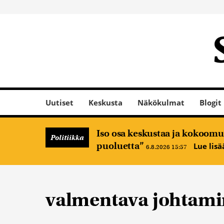
Uutiset
Keskusta
Näkökulmat
Blogit
Iso osa keskustaa ja kokoomus
Politiikka
puoluetta”
Lue lis
6.8.2026 15:57
valmentava johtam