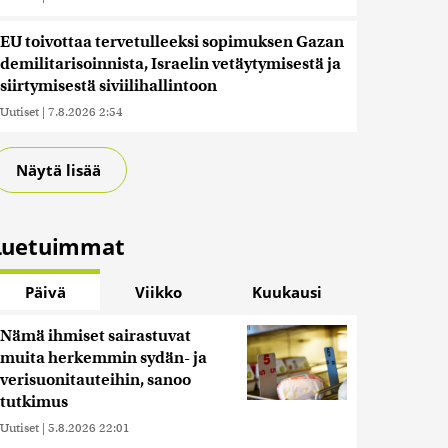
EU toivottaa tervetulleeksi sopimuksen Gazan
demilitarisoinnista, Israelin vetäytymisestä ja
siirtymisestä siviilihallintoon
Uutiset
|
7.8.2026 2:54
Näytä lisää
Luetuimmat
Päivä
Viikko
Kuukausi
Nämä ihmiset sairastuvat
muita herkemmin sydän- ja
verisuonitauteihin, sanoo
tutkimus
Uutiset
|
5.8.2026 22:01