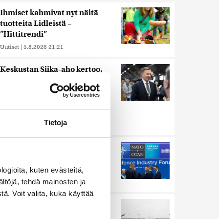
Ihmiset kahmivat nyt näitä
tuotteita Lidleistä –
”Hittitrendi”
Uutiset
|
5.8.2026 21:21
Keskustan Siika-aho kertoo,
mikä hänestä on Ylen gallupin
todellinen uutinen –
”Kokoomus maksaa siitä
hintaa”
Tietoja
Uutiset
|
6.8.2026 11:56
Murska-arvio: Nato on
vuosikymmenen jäljessä
Venäjän suorituskyvystä
ogioita, kuten evästeitä,
ältöjä, tehdä mainosten ja
Uutiset
|
5.8.2026 22:15
ä. Voit valita, kuka käyttää
Harva tajusi Hitlerin
olympialaisissa, mitä pinnan