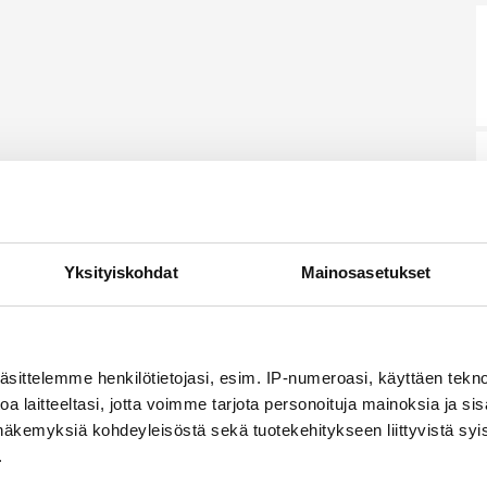
Yksityiskohdat
Mainosasetukset
äsittelemme henkilötietojasi, esim. IP-numeroasi, käyttäen teknol
a laitteeltasi, jotta voimme tarjota personoituja mainoksia ja sis
näkemyksiä kohdeyleisöstä sekä tuotekehitykseen liittyvistä syist
.