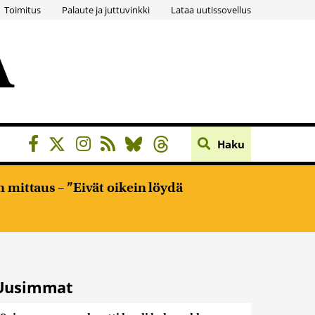
Toimitus
Palaute ja juttuvinkki
Lataa uutissovellus
Haku
 mittaus – ”Eivät oikein löydä
Uusimmat