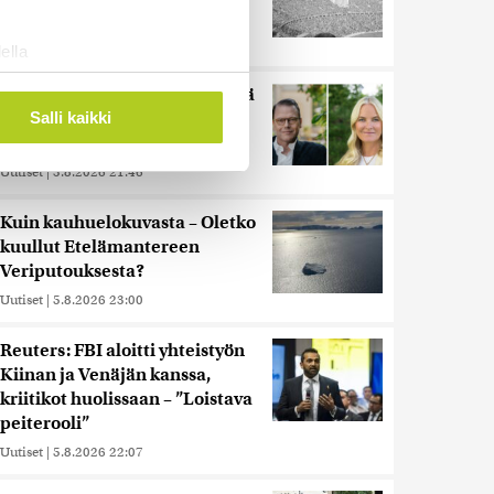
alla kyti
Uutiset
|
5.8.2026 21:41
ella
ostaminen)
Miksi Ruotsin Daniel on pelkkä
ossa
. Voit muuttaa
prinssi, mutta Norjan Mette-
Salli kaikki
Marit on kruununprinsessa?
Uutiset
|
3.8.2026 21:46
 ominaisuuksien tukemiseen
tiikka-alan
Kuin kauhuelokuvasta – Oletko
ietoja muihin tietoihin, joita
kuullut Etelämantereen
 myös siirtää ulkomaille.
Veriputouksesta?
Uutiset
|
5.8.2026 23:00
Reuters: FBI aloitti yhteistyön
Kiinan ja Venäjän kanssa,
kriitikot huolissaan – ”Loistava
peiterooli”
Uutiset
|
5.8.2026 22:07