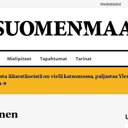
Mediatiedot
Mielipiteet
Tapahtumat
Tarinat
ta äänestäneistä on vielä katsomossa, paljastaa Ylen
ää
inen