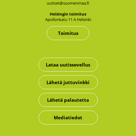
uutiset@suomenmaa.fi
Hel­sin­gin toi­mi­tus
Apol­lon­ka­tu 11 A Hel­sin­ki
Toimitus
Lataa uutissovellus
Lähetä juttuvinkki
Lähetä palautetta
Mediatiedot