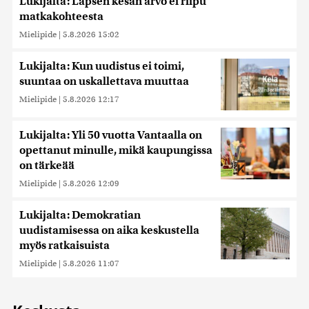
Lukijalta: Lapsen kesän arvo ei riipu
matkakohteesta
Mielipide
|
5.8.2026 15:02
Lukijalta: Kun uudistus ei toimi,
suuntaa on uskallettava muuttaa
Mielipide
|
5.8.2026 12:17
Lukijalta: Yli 50 vuotta Vantaalla on
opettanut minulle, mikä kaupungissa
on tärkeää
Mielipide
|
5.8.2026 12:09
Lukijalta: Demokratian
uudistamisessa on aika keskustella
myös ratkaisuista
Mielipide
|
5.8.2026 11:07