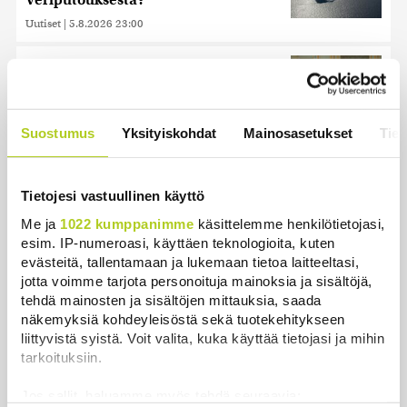
Veriputouksesta?
Uutiset
|
5.8.2026 23:00
Ruotsin kuningas vihkii kalatien
käyttöön Ylitorniolla
Uutiset
|
4.8.2026 11:02
Suostumus
Yksityiskohdat
Mainosasetukset
Tiet
Keskustan Siika-aho kertoo, mikä
hänestä on Ylen gallupin todellinen
uutinen – ”Kokoomus maksaa siitä
Tietojesi vastuullinen käyttö
hintaa”
Me ja
1022 kumppanimme
käsittelemme henkilötietojasi,
Uutiset
|
6.8.2026 11:56
esim. IP-numeroasi, käyttäen teknologioita, kuten
evästeitä, tallentamaan ja lukemaan tietoa laitteeltasi,
jotta voimme tarjota personoituja mainoksia ja sisältöjä,
tehdä mainosten ja sisältöjen mittauksia, saada
näkemyksiä kohdeyleisöstä sekä tuotekehitykseen
liittyvistä syistä. Voit valita, kuka käyttää tietojasi ja mihin
Uutiset
tarkoituksiin.
Uusimmat
Luetuimmat
Jos sallit, haluamme myös tehdä seuraavia: