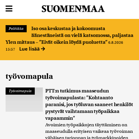
Iso osa keskustaa ja kokoomusta
Politiikka
äänestäneistä on vielä katsomossa, paljastaa
Ylen mittaus – ”Eivät oikein löydä puoluetta”
6.8.2026
Lue lisää
15:57
työvomapula
PTT:n tutkimus maaseudun
Työvoimapula
työvoimapulasta: "Kohtaanto
paranisi, jos työluvan saaneet henkilöt
pystyvät vaihtamaan työpaikkaa
vapaammin"
Avoimien työpaikkojen täyttäminen on
maaseudulla erityisen vaikeaa työvoiman
vähäisen tarjonnan ja työmarkkinoiden