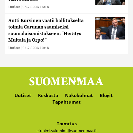
Uutiset
|
28.7.2026 13:18
Antti Kurvinen vaatii hallitukselta
toimia Carunan saamiseksi
suomalaisomistukseen: ”Herätys
Multala ja Orpo!”
Uutiset
|
24.7.2026 12:48
Uutiset
Keskusta
Näkökulmat
Blogit
Tapahtumat
Toimitus
etunimi.sukunimi@suomenmaa.fi