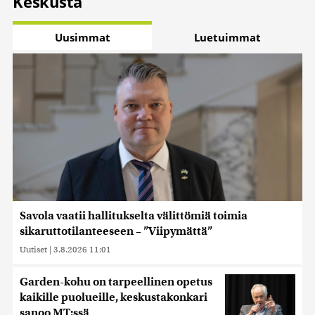
Keskusta
Uusimmat
Luetuimmat
Savola vaatii hallitukselta välittömiä toimia
sikaruttotilanteeseen – ”Viipymättä”
Uutiset
|
3.8.2026 11:01
Garden-kohu on tarpeellinen opetus
kaikille puolueille, keskustakonkari
sanoo MT:ssä