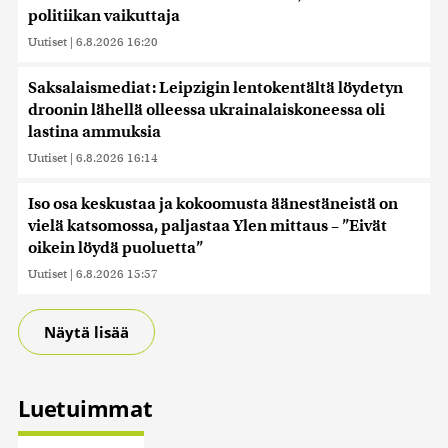
politiikan vaikuttaja
Uutiset
|
6.8.2026 16:20
Saksalaismediat: Leipzigin lentokentältä löydetyn
droonin lähellä olleessa ukrainalaiskoneessa oli
lastina ammuksia
Uutiset
|
6.8.2026 16:14
Iso osa keskustaa ja kokoomusta äänestäneistä on
vielä katsomossa, paljastaa Ylen mittaus – ”Eivät
oikein löydä puoluetta”
Uutiset
|
6.8.2026 15:57
Näytä lisää
Luetuimmat