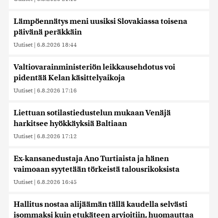
Lämpöennätys meni uusiksi Slovakiassa toisena
päivänä peräkkäin
Uutiset
|
6.8.2026 18:44
Valtiovarainministeriön leikkausehdotus voi
pidentää Kelan käsittelyaikoja
Uutiset
|
6.8.2026 17:16
Liettuan sotilastiedustelun mukaan Venäjä
harkitsee hyökkäyksiä Baltiaan
Uutiset
|
6.8.2026 17:12
Ex-kansanedustaja Ano Turtiaista ja hänen
vaimoaan syytetään törkeistä talousrikoksista
Uutiset
|
6.8.2026 16:45
Hallitus nostaa alijäämän tällä kaudella selvästi
isommaksi kuin etukäteen arvioitiin, huomauttaa