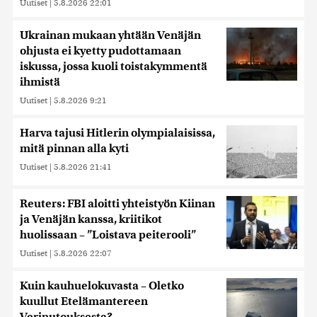
Uutiset
|
5.8.2026 22:01
Ukrainan mukaan yhtään Venäjän
ohjusta ei kyetty pudottamaan
iskussa, jossa kuoli toistakymmentä
ihmistä
Uutiset
|
5.8.2026 9:21
Harva tajusi Hitlerin olympialaisissa,
mitä pinnan alla kyti
Uutiset
|
5.8.2026 21:41
Reuters: FBI aloitti yhteistyön Kiinan
ja Venäjän kanssa, kriitikot
huolissaan – ”Loistava peiterooli”
Uutiset
|
5.8.2026 22:07
Kuin kauhuelokuvasta – Oletko
kuullut Etelämantereen