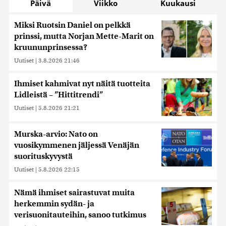
Päivä
Viikko
Kuukausi
Miksi Ruotsin Daniel on pelkkä
prinssi, mutta Norjan Mette-Marit on
kruununprinsessa?
Uutiset
|
3.8.2026 21:46
Ihmiset kahmivat nyt näitä tuotteita
Lidleistä – ”Hittitrendi”
Uutiset
|
5.8.2026 21:21
Murska-arvio: Nato on
vuosikymmenen jäljessä Venäjän
suorituskyvystä
Uutiset
|
5.8.2026 22:15
Nämä ihmiset sairastuvat muita
herkemmin sydän- ja
verisuonitauteihin, sanoo tutkimus