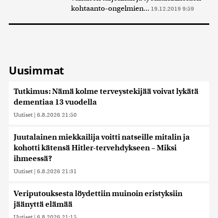
kohtaanto-ongelmien...
19.12.2019 9:59
Uusimmat
Tutkimus: Nämä kolme terveystekijää voivat lykätä
dementiaa 13 vuodella
Uutiset
|
6.8.2026 21:50
Juutalainen miekkailija voitti natseille mitalin ja
kohotti kätensä Hitler-tervehdykseen – Miksi
ihmeessä?
Uutiset
|
6.8.2026 21:31
Veriputouksesta löydettiin muinoin eristyksiin
jäänyttä elämää
Uutiset
|
6.8.2026 21:15