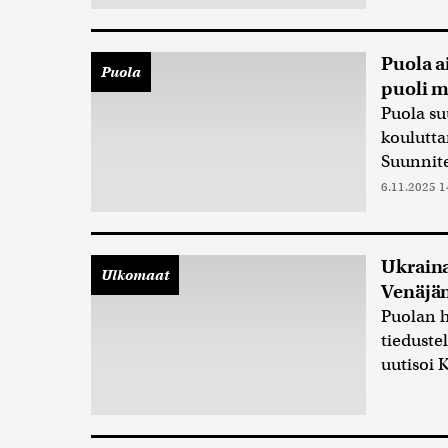
Puola a
Puola
puoli m
Puola su
koulutta
Suunnite
6.11.2025 1
Ukraina
Ulkomaat
Venäjän
Puolan h
tieduste
uutisoi 