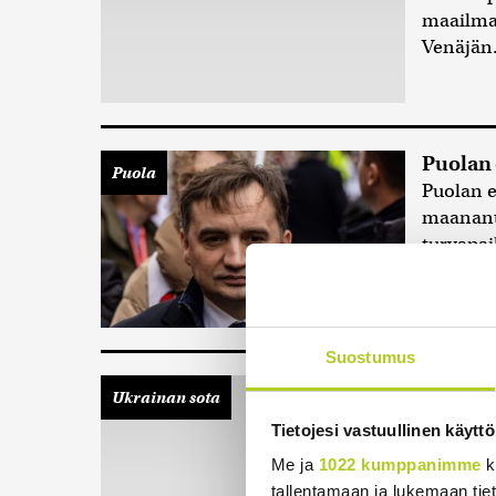
maailman
Venäjän.
Puolan 
Puola
Puolan e
maananta
turvapai
Suostumus
Varoitu
Ukrainan sota
Puolan p
Tietojesi vastuullinen käyttö
on käsiss
Me ja
1022 kumppanimme
k
tallentamaan ja lukemaan tieto