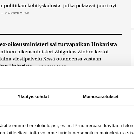
politiikan kehityskulusta, jotka pelaavat juuri nyt
..
2.4.2026 21:50
ex-oikeusministeri sai turvapaikan Unkarista
ntinen oikeusministeri Zbigniew Ziobro kertoi
ina viestipalvelu X:ssä ottaneensa vastaan
kan Unkarista....
12.1.2026 18:07
Yksityiskohdat
Mainosasetukset
s: Nyt on pelissä Puolan itsenäisyys
ääministerin Donald Tuskin mukaan EU-johtajilla
ä ”erittäin vaikea prosessi”, kun he...
18.12.2025 20:15
äsittelemme henkilötietojasi, esim. IP-numeroasi, käyttäen teknol
a laitteeltasi, jotta voimme tarjota personoituja mainoksia ja sis