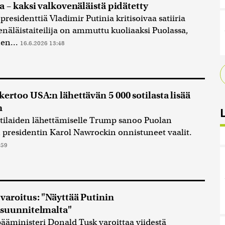
a – kaksi valkovenäläistä pidätetty
presidenttiä Vladimir Putinia kritisoivaa satiiria
enäläistaiteilija on ammuttu kuoliaaksi Puolassa,
nen...
16.6.2026 13:48
ertoo USA:n lähettävän 5 000 sotilasta lisää
n
otilaiden lähettämiselle Trump sanoo Puolan
 presidentin Karol Nawrockin onnistuneet vaalit.
:59
varoitus: "Näyttää Putinin
suunnitelmalta"
ääministeri Donald Tusk varoittaa viidestä