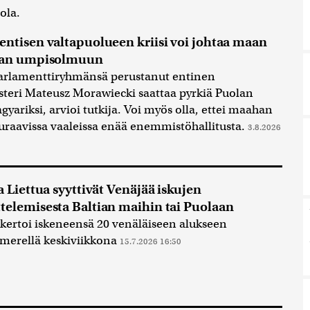
ola.
entisen valtapuolueen kriisi voi johtaa maan
ikan umpisolmuun
rlamenttiryhmänsä perustanut entinen
teri Mateusz Morawiecki saattaa pyrkiä Puolan
gyariksi, arvioi tutkija. Voi myös olla, ettei maahan
uraavissa vaaleissa enää enemmistöhallitusta.
3.8.2026
a Liettua syyttivät Venäjää iskujen
telemisesta Baltian maihin tai Puolaan
kertoi iskeneensä 20 venäläiseen alukseen
merellä keskiviikkona
15.7.2026 16:50