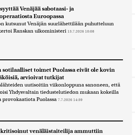
syyttää Venäjää sabotaasi- ja
operaatiosta Euroopassa
n kutsunut Venäjän suurlähettilään puhutteluun
 kertoi Ranskan ulkoministeri
13.7.2026 10:08
 sotilaalliset toimet Puolassa eivät ole kovin
köisiä, arvioivat tutkijat
slähteiden uutisoitiin viikonloppuna sanoneen, että
oisi Yhdysvaltain tiedustelutiedon mukaan kokeilla
ta provokaatiota Puolassa
7.7.2026 14:39
 kritisoinut venäläistaiteilija ammuttiin