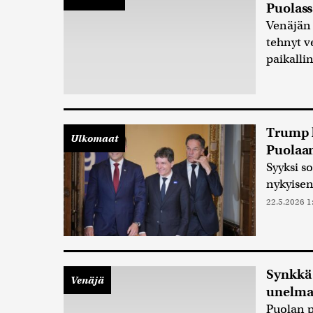
Puolass
Venäjän 
tehnyt v
paikalli
Trump k
Ulkomaat
Puolaa
Syyksi s
nykyisen
22.5.2026 1
Synkkä 
Venäjä
unelma
Puolan p