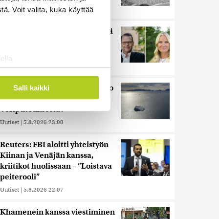
Uutiset
|
5.8.2026 21:41
ä. Voit valita, kuka käyttää
Miksi Ruotsin Daniel on pelkkä
prinssi, mutta Norjan Mette-
Marit on kruununprinsessa?
ella
Uutiset
|
3.8.2026 21:46
ostaminen)
ossa
. Voit muuttaa
Kuin kauhuelokuvasta – Oletko
Salli kaikki
kuullut Etelämantereen
Veriputouksesta?
 ominaisuuksien tukemiseen
Uutiset
|
5.8.2026 23:00
tiikka-alan
ietoja muihin tietoihin, joita
Reuters: FBI aloitti yhteistyön
 myös siirtää ulkomaille.
Kiinan ja Venäjän kanssa,
kriitikot huolissaan – ”Loistava
peiterooli”
Uutiset
|
5.8.2026 22:07
Khamenein kanssa viestiminen