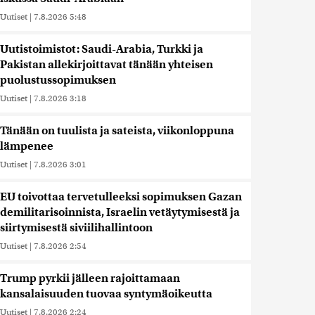
Uutiset
|
7.8.2026 5:48
Uutistoimistot: Saudi-Arabia, Turkki ja
Pakistan allekirjoittavat tänään yhteisen
puolustussopimuksen
Uutiset
|
7.8.2026 3:18
Tänään on tuulista ja sateista, viikonloppuna
lämpenee
Uutiset
|
7.8.2026 3:01
EU toivottaa tervetulleeksi sopimuksen Gazan
demilitarisoinnista, Israelin vetäytymisestä ja
siirtymisestä siviilihallintoon
Uutiset
|
7.8.2026 2:54
Trump pyrkii jälleen rajoittamaan
kansalaisuuden tuovaa syntymäoikeutta
Uutiset
|
7.8.2026 2:24