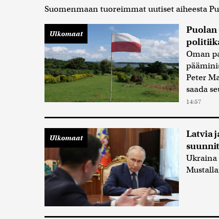
Suomenmaan tuoreimmat uutiset aiheesta Pu
Puolan 
Ulkomaat
politi
Oman pa
pääminis
Peter Ma
saada se
14:57
Latvia j
Ulkomaat
suunnit
Ukraina 
Mustalla