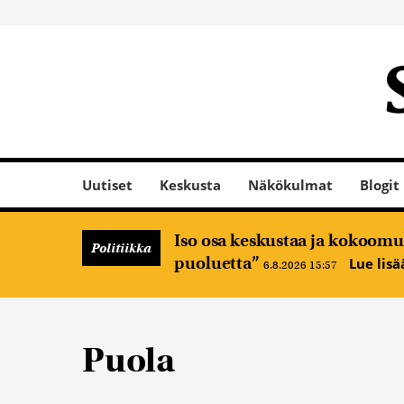
Uutiset
Keskusta
Näkökulmat
Blogit
Iso osa keskustaa ja kokoomus
Politiikka
puoluetta”
Lue lis
6.8.2026 15:57
Puola