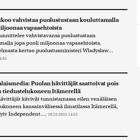
ikoo vahvistaa puolustustaan kouluttamalla
iljoonaa vapaaehtoista
unnittelee vahvistavansa puolustustaan
malla jopa puoli miljoonaa vapaaehtoista.
lmasta kertoo puolustusministeri Wladyslaw...
4:35
laismedia: Puolan hävittäjät saattoivat pois
 tiedustelukoneen Itämerellä
ävittäjät kävivät tunnistamassa eilen venäläisen
lukoneen kansainvälisessä ilmatilassa Itämerellä,
Kyiv Independent....
29.10.2025 14:52