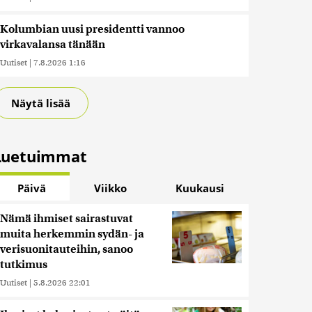
Kolumbian uusi presidentti vannoo
virkavalansa tänään
Uutiset
|
7.8.2026 1:16
Näytä lisää
Luetuimmat
Päivä
Viikko
Kuukausi
Nämä ihmiset sairastuvat
muita herkemmin sydän- ja
verisuonitauteihin, sanoo
tutkimus
Uutiset
|
5.8.2026 22:01