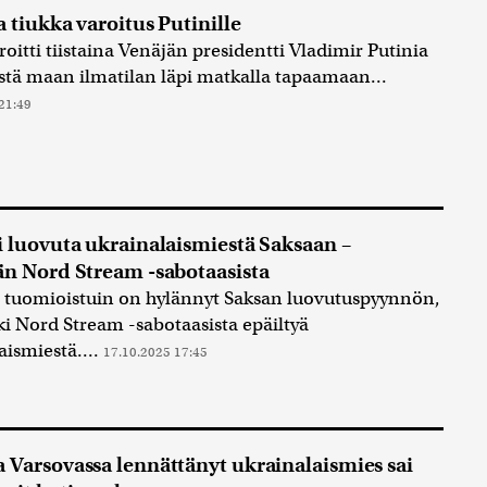
a tiukka varoitus Putinille
roitti tiistaina Venäjän presidentti Vladimir Putinia
tä maan ilmatilan läpi matkalla tapaamaan...
21:49
i luovuta ukrainalaismiestä Saksaan –
än Nord Stream -sabotaasista
 tuomioistuin on hylännyt Saksan luovutuspyynnön,
ki Nord Stream -sabotaasista epäiltyä
aismiestä....
17.10.2025 17:45
 Varsovassa lennättänyt ukrainalaismies sai