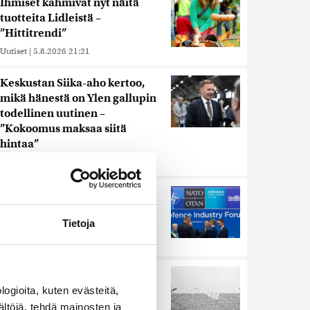
Ihmiset kahmivat nyt näitä
tuotteita Lidleistä –
”Hittitrendi”
Uutiset
|
5.8.2026 21:21
Keskustan Siika-aho kertoo,
mikä hänestä on Ylen gallupin
todellinen uutinen –
”Kokoomus maksaa siitä
hintaa”
Uutiset
|
6.8.2026 11:56
Murska-arvio: Nato on
vuosikymmenen jäljessä
Venäjän suorituskyvystä
Tietoja
Uutiset
|
5.8.2026 22:15
Harva tajusi Hitlerin
olympialaisissa, mitä pinnan
ogioita, kuten evästeitä,
alla kyti
ältöjä, tehdä mainosten ja