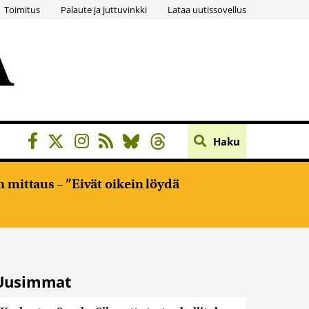
Toimitus
Palaute ja juttuvinkki
Lataa uutissovellus
Haku
 mittaus – ”Eivät oikein löydä
Uusimmat