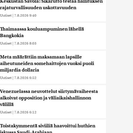
Keskustan Savola: Sikarutto testaa hallituksen
rajaturvallisuuden uskottavuuden
Uutiset
|
7.8.2026 9:40
Thaimaassa kouluampuminen lähellä
Bangkokia
Uutiset
|
7.8.2026 8:03
Meta määrättiin maksamaan lapsille
aiheutuneiden somehaittojen vuoksi puoli
miljardia dollaria
Uutiset
|
7.8.2026 6:52
Venezuelassa neuvottelut siirtymävaiheesta
alkoivat opposition ja väliaikaishallinnon
välillä
Uutiset
|
7.8.2026 6:12
Toistakymmentä siviiliä haavoittui huthien
iskussa Saudi-Arabiaan