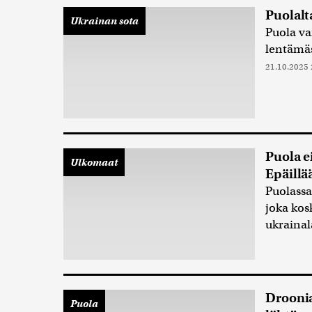
Puolalt
Ukrainan sota
Puola va
lentämäs
21.10.2025 
Puola e
Ulkomaat
Epäillä
Puolassa
joka kos
ukrainal
Droonia
Puola