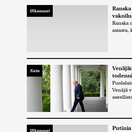
Ranska 
Ulkomaat
vakoilu
Ranska o
asiasta,
Venäjän
Nato
todennä
Puolalai
Venäjä v
aseellis
Putinia
Ulkomaat