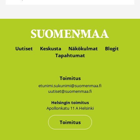
Uutiset
Keskusta
Näkökulmat
Blogit
Tapahtumat
Toimitus
etunimi.sukunimi@suomenmaa.fi
uutiset@suomenmaa.fi
Hel­sin­gin toi­mi­tus
Apol­lon­ka­tu 11 A Hel­sin­ki
Toimitus