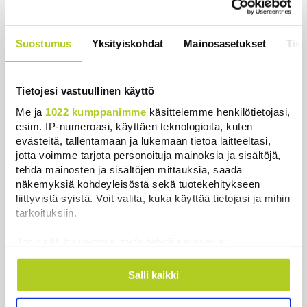
valikoituihin naisiin
Uutiset
|
7.8.2026 10:55
Suostumus
Yksityiskohdat
Mainosasetukset
Tiet
Keskustan Siika-aho kertoo, mikä
hänestä on Ylen gallupin todellinen
uutinen – ”Kokoomus maksaa siitä
Tietojesi vastuullinen käyttö
hintaa”
Me ja
1022 kumppanimme
käsittelemme henkilötietojasi,
Uutiset
|
6.8.2026 11:56
esim. IP-numeroasi, käyttäen teknologioita, kuten
evästeitä, tallentamaan ja lukemaan tietoa laitteeltasi,
jotta voimme tarjota personoituja mainoksia ja sisältöjä,
tehdä mainosten ja sisältöjen mittauksia, saada
näkemyksiä kohdeyleisöstä sekä tuotekehitykseen
Uutiset
liittyvistä syistä. Voit valita, kuka käyttää tietojasi ja mihin
tarkoituksiin.
Uusimmat
Luetuimmat
Jos sallit, haluamme myös tehdä seuraavia:
Kerätä tietoja maantieteellisestä sijainnistasi,
mahdollisesti muutaman metrin tarkkuudella
Salli kaikki
Tunnistaa laitteesi skannaamalla sen
ominaispiirteitä aktiivisesti (sormenjäljen