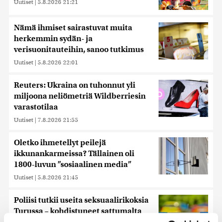
Uutiset
|
5.8.2026 21:21
Nämä ihmiset sairastuvat muita
herkemmin sydän- ja
verisuonitauteihin, sanoo tutkimus
Uutiset
|
5.8.2026 22:01
Reuters: Ukraina on tuhonnut yli
miljoona neliömetriä Wildberriesin
varastotilaa
Uutiset
|
7.8.2026 21:55
Oletko ihmetellyt peilejä
ikkunankarmeissa? Tällainen oli
1800-luvun ”sosiaalinen media”
Uutiset
|
5.8.2026 21:45
Poliisi tutkii useita seksuaalirikoksia
Turussa – kohdistuneet sattumalta