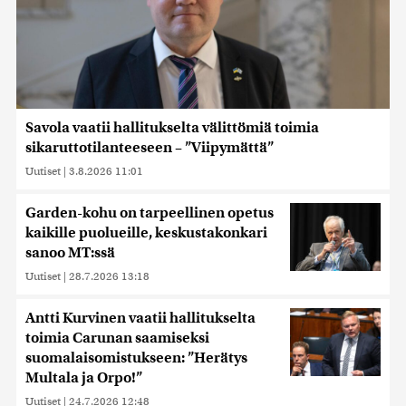
Savola vaatii hallitukselta välittömiä toimia
sikaruttotilanteeseen – ”Viipymättä”
Uutiset
|
3.8.2026 11:01
Garden-kohu on tarpeellinen opetus
kaikille puolueille, keskustakonkari
sanoo MT:ssä
Uutiset
|
28.7.2026 13:18
Antti Kurvinen vaatii hallitukselta
toimia Carunan saamiseksi
suomalaisomistukseen: ”Herätys
Multala ja Orpo!”
Uutiset
|
24.7.2026 12:48