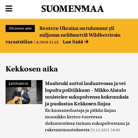
Reuters: Ukraina on tuhonnut yli
Ukrainan sota
miljoona neliömetriä Wildberriesin
Lue lisää
varastotilaa
7.8.2026 21:55
Kekkosen aika
Maahenki auttoi laulunteossa ja vei
Lähihistoria
lopulta politiikkaan – Mikko Alatalo
muistelee sukupolvensa kokemuksia
ja puolustaa Kekkosen linjaa
Ex-kansanedustaja ja pitkän linjan
muusikko kertoo tuoreessa
dokumentissa tarinan sukupolvestaan ja
rakennemuutoksesta
23.12.2021 18:00