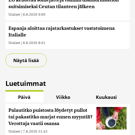
EU kehottaa somejättejä toimiin disinformaation
suitsimiseksi Ceutan tilanteen jälkeen
Uutiset
|
8.8.2026 9:00
Espanja aloittaa rajatarkastukset vastatoimena
Italialle
Uutiset
|
8.8.2026 8:31
Näytä lisää
Luetuimmat
Päivä
Viikko
Kuukausi
Palautitko puistosta löydetyt pullot
tai pakastitko marjat ennen myyntiä?
Verottaja vaatii osansa
Uutiset
|
7.8.2026 21:42