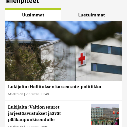
Mielipiteet
Uusimmat
Luetuimmat
Lukijalta: Hallituksen karsea sote-politiikka
Mielipide
|
7.8.2026 11:43
Lukijalta: Valtion suuret
järjestöavustukset jäävät
pääkaupunkiseudulle
Mielipide
|
7.8.2026 10:01