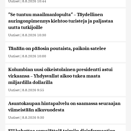
Uutiset
|
8.8.2026 10:44
”Se tuntuu maailmanlopulta” – Täydellinen
auringonpimennys kiehtoo turisteja ja paljastaa
uutta tutkijoille
Uutiset
|
8.8.2026 10:30
Tänään on pääosin poutaista, paikoin satelee
Uutiset
|
8.8.2026 10:00
Kolumbian uusi oikeistolainen presidentti astui
virkaansa – Yhdysvallat aikoo tukea maata
miljardilla dollarilla
Uutiset
|
8.8.2026 9:55
Asuntokaupan hintapalvelu on saamassa seuraajan
viimeistään alkuvuodesta
Uutiset
|
8.8.2026 9:30