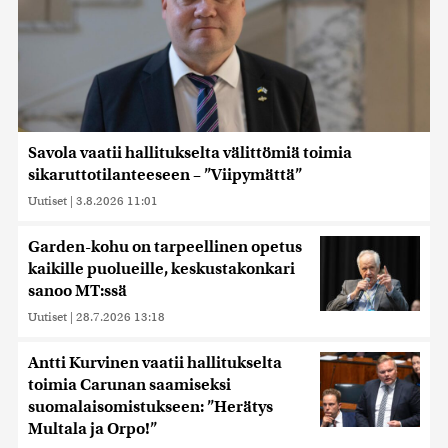
Savola vaatii hallitukselta välittömiä toimia
sikaruttotilanteeseen – ”Viipymättä”
Uutiset
|
3.8.2026 11:01
Garden-kohu on tarpeellinen opetus
kaikille puolueille, keskustakonkari
sanoo MT:ssä
Uutiset
|
28.7.2026 13:18
Antti Kurvinen vaatii hallitukselta
toimia Carunan saamiseksi
suomalaisomistukseen: ”Herätys
Multala ja Orpo!”