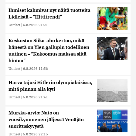
Ihmiset kahmivat nyt näitä tuotteita
Lidleistä – ”Hittitrendi”
Uutiset
|
5.8.2026 21:21
Keskustan Siika-aho kertoo, mikä
hänestä on Ylen gallupin todellinen
uutinen – ”Kokoomus maksaa siitä
hintaa”
Uutiset
|
6.8.2026 11:56
Harva tajusi Hitlerin olympialaisissa,
mitä pinnan alla kyti
Uutiset
|
5.8.2026 21:41
Murska-arvio: Nato on
vuosikymmenen jäljessä Venäjän
suorituskyvystä
Uutiset
|
5.8.2026 22:15