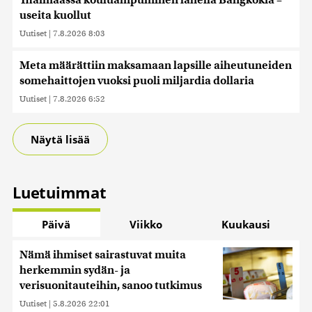
Thaimaassa kouluampuminen lähellä Bangkokia –
useita kuollut
Uutiset
|
7.8.2026 8:03
Meta määrättiin maksamaan lapsille aiheutuneiden
somehaittojen vuoksi puoli miljardia dollaria
Uutiset
|
7.8.2026 6:52
Näytä lisää
Luetuimmat
Päivä
Viikko
Kuukausi
Nämä ihmiset sairastuvat muita
herkemmin sydän- ja
verisuonitauteihin, sanoo tutkimus
Uutiset
|
5.8.2026 22:01