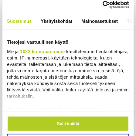
huolissaan – ”Loistava peiterooli”
Uutiset
|
5.8.2026 22:07
Suostumus
Yksityiskohdat
Mainosasetukset
Tiet
Khamenein kanssa viestiminen on
vaikeaa, sanoo Iranin presidentti
Uutiset
|
6.8.2026 0:58
Tietojesi vastuullinen käyttö
Me ja
1022 kumppanimme
käsittelemme henkilötietojasi,
esim. IP-numeroasi, käyttäen teknologioita, kuten
evästeitä, tallentamaan ja lukemaan tietoa laitteeltasi,
jotta voimme tarjota personoituja mainoksia ja sisältöjä,
Uutiset
tehdä mainosten ja sisältöjen mittauksia, saada
näkemyksiä kohdeyleisöstä sekä tuotekehitykseen
liittyvistä syistä. Voit valita, kuka käyttää tietojasi ja mihin
Uusimmat
Luetuimmat
tarkoituksiin.
Jos sallit, haluamme myös tehdä seuraavia:
Kerätä tietoja maantieteellisestä sijainnistasi,
mahdollisesti muutaman metrin tarkkuudella
Salli kaikki
Tunnistaa laitteesi skannaamalla sen
ominaispiirteitä aktiivisesti (sormenjäljen