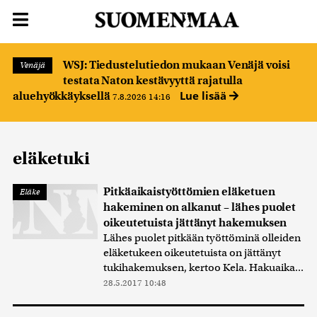
WSJ: Tiedustelutiedon mukaan Venäjä voisi
Venäjä
testata Naton kestävyyttä rajatulla
Lue lisää
aluehyökkäyksellä
7.8.2026 14:16
eläketuki
Pitkäaikaistyöttömien eläketuen
Eläke
hakeminen on alkanut – lähes puolet
oikeutetuista jättänyt hakemuksen
Lähes puolet pitkään työttöminä olleiden
eläketukeen oikeutetuista on jättänyt
tukihakemuksen, kertoo Kela. Hakuaika...
28.5.2017 10:48