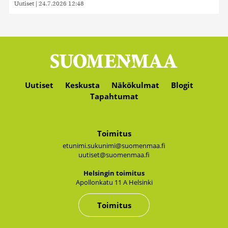
Uutiset
|
24.7.2026 12:48
Uutiset
Keskusta
Näkökulmat
Blogit
Tapahtumat
Toimitus
etunimi.sukunimi@suomenmaa.fi
uutiset@suomenmaa.fi
Hel­sin­gin toi­mi­tus
Apol­lon­ka­tu 11 A Hel­sin­ki
Toimitus