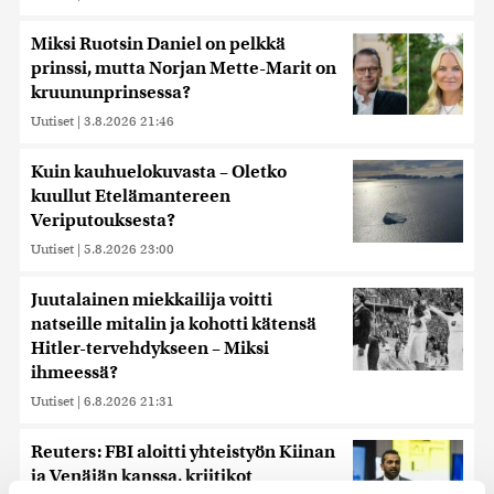
Miksi Ruotsin Daniel on pelkkä
prinssi, mutta Norjan Mette-Marit on
kruununprinsessa?
Uutiset
|
3.8.2026 21:46
Kuin kauhuelokuvasta – Oletko
kuullut Etelämantereen
Veriputouksesta?
Uutiset
|
5.8.2026 23:00
Juutalainen miekkailija voitti
natseille mitalin ja kohotti kätensä
Hitler-tervehdykseen – Miksi
ihmeessä?
Uutiset
|
6.8.2026 21:31
Reuters: FBI aloitti yhteistyön Kiinan
ja Venäjän kanssa, kriitikot