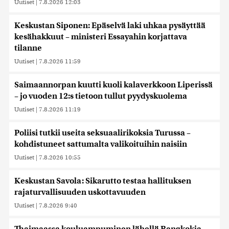
Uutiset
|
7.8.2026 12:03
Keskustan Siponen: Epäselvä laki uhkaa pysäyttää
kesähakkuut – ministeri Essayahin korjattava
tilanne
Uutiset
|
7.8.2026 11:59
Saimaannorpan kuutti kuoli kalaverkkoon Liperissä
– jo vuoden 12:s tietoon tullut pyydyskuolema
Uutiset
|
7.8.2026 11:19
Poliisi tutkii useita seksuaalirikoksia Turussa –
kohdistuneet sattumalta valikoituihin naisiin
Uutiset
|
7.8.2026 10:55
Keskustan Savola: Sikarutto testaa hallituksen
rajaturvallisuuden uskottavuuden
Uutiset
|
7.8.2026 9:40