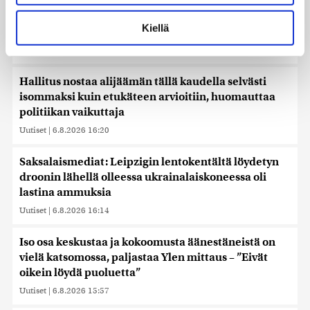
Lue lisää siitä, miten henkilötietojasi käsitellään ja miten
Ex-kansanedustaja Ano Turtiaista ja hänen
voit määrittää asetuksesi
tiedot-osiossa
. Voit muuttaa
Kiellä
vaimoaan syytetään törkeistä talousrikoksista
suostumustasi tai peruuttaa sen milloin vain
evästeilmoituksessa.
Uutiset
|
6.8.2026 16:45
Käytämme evästeitä tarjoamamme sisällön ja mainosten
Hallitus nostaa alijäämän tällä kaudella selvästi
räätälöimiseen, sosiaalisen median ominaisuuksien
isommaksi kuin etukäteen arvioitiin, huomauttaa
tukemiseen ja kävijämäärämme analysoimiseen. Lisäksi
politiikan vaikuttaja
jaamme sosiaalisen median, mainosalan ja analytiikka-
Uutiset
|
6.8.2026 16:20
alan kumppaneillemme tietoja siitä, miten käytät
sivustoamme. Kumppanimme voivat yhdistää näitä
Saksalaismediat: Leipzigin lentokentältä löydetyn
tietoja muihin tietoihin, joita olet antanut heille tai joita on
droonin lähellä olleessa ukrainalaiskoneessa oli
kerätty, kun olet käyttänyt heidän palvelujaan. Tietoja
lastina ammuksia
saatetaan myös siirtää ulkomaille.
Uutiset
|
6.8.2026 16:14
Iso osa keskustaa ja kokoomusta äänestäneistä on
vielä katsomossa, paljastaa Ylen mittaus – ”Eivät
oikein löydä puoluetta”
Uutiset
|
6.8.2026 15:57