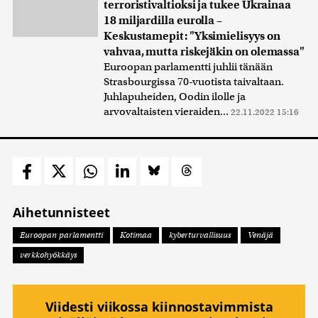
terroristivaltioksi ja tukee Ukrainaa
18 miljardilla eurolla –
Keskustamepit: "Yksimielisyys on
vahvaa, mutta riskejäkin on olemassa"
Euroopan parlamentti juhlii tänään
Strasbourgissa 70-vuotista taivaltaan.
Juhlapuheiden, Oodin ilolle ja
arvovaltaisten vieraiden...
22.11.2022 15:16
Aihetunnisteet
Euroopan parlamentti
Kotimaa
kyberturvallisuus
Venäjä
verkkohyökkäys
Viidesti viikossa kiinnostavimmista