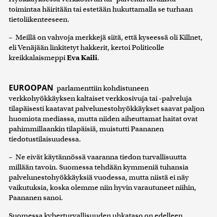
toimintaa häiritään tai estetään hukuttamalla se turhaan
tietoliikenteeseen.
– Meillä on vahvoja merkkejä siitä, että kyseessä oli Killnet,
eli Venäjään linkitetyt hakkerit, kertoi Politicolle
kreikkalaismeppi
Eva Kaili
.
EUROOPAN
parlamenttiin kohdistuneen
verkkohyökkäyksen kaltaiset verkkosivuja tai -palveluja
tilapäisesti kaatavat palvelunestohyökkäykset saavat paljon
huomiota mediassa, mutta niiden aiheuttamat haitat ovat
pahimmillaankin tilapäisiä, muistutti Paananen
tiedotustilaisuudessa.
– Ne eivät käytännössä vaaranna tiedon turvallisuutta
millään tavoin. Suomessa tehdään kymmeniä tuhansia
palvelunestohyökkäyksiä vuodessa, mutta niistä ei näy
vaikutuksia, koska olemme niin hyvin varautuneet niihin,
Paananen sanoi.
Suomessa kyberturvallisuuden uhkataso on edelleen