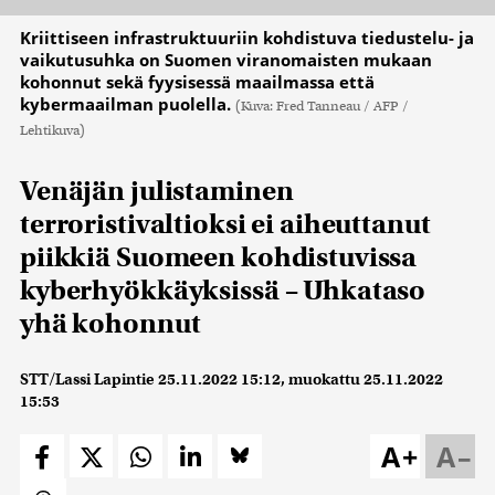
Kriittiseen infrastruktuuriin kohdistuva tiedustelu- ja
vaikutusuhka on Suomen viranomaisten mukaan
kohonnut sekä fyysisessä maailmassa että
kybermaailman puolella.
(Kuva: Fred Tanneau / AFP /
Lehtikuva)
Venäjän julistaminen
terroristivaltioksi ei aiheuttanut
piikkiä Suomeen kohdistuvissa
kyberhyökkäyksissä – Uhkataso
yhä kohonnut
STT/Lassi Lapintie
25.11.2022 15:12
, muokattu
25.11.2022
15:53
A+
A–