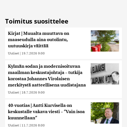
Toimitus suosittelee
Kirjat | Muualta muuttava on
maaseudulla aina outolintu,
uutuuskirja väittää
Uutiset
|
19.7.2026 9:00
Kylmän sodan ja modernisoituvan
maailman keskustajohtaja – tutkija
korostaa Johannes Virolaisen
merkitystä aatteellisena uudistajana
Uutiset
|
18.7.2026 9:00
40-vuotias | Antti Kurvisella on
keskustalle vakava viesti – ”Vain isoa
kuunnellaan”
Uutiset
|
11.7.2026 8:00