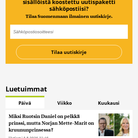
sisällöistä koostettu uutispaketti
sähköpostiisi?
Tilaa Suomenmaan ilmainen uutiskirje.
Luetuimmat
Päivä
Viikko
Kuukausi
Miksi Ruotsin Daniel on pelkkä
prinssi, mutta Norjan Mette-Marit on
kruununprinsessa?
Uutiset
|
3.8.2026 21:46