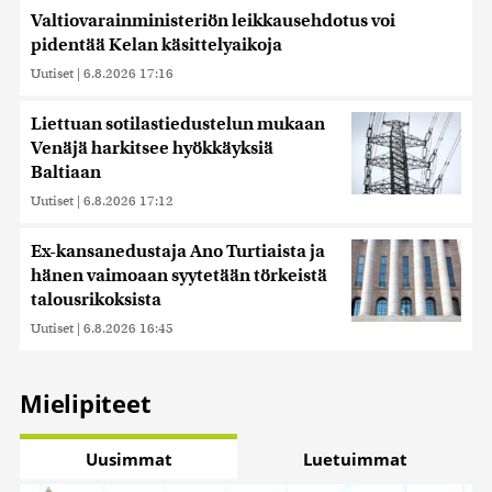
Valtiovarainministeriön leikkausehdotus voi
pidentää Kelan käsittelyaikoja
Uutiset
|
6.8.2026 17:16
Liettuan sotilastiedustelun mukaan
Venäjä harkitsee hyökkäyksiä
Baltiaan
Uutiset
|
6.8.2026 17:12
Ex-kansanedustaja Ano Turtiaista ja
hänen vaimoaan syytetään törkeistä
talousrikoksista
Uutiset
|
6.8.2026 16:45
Mielipiteet
Uusimmat
Luetuimmat