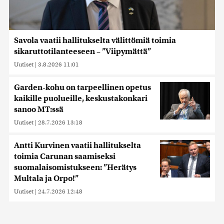
Savola vaatii hallitukselta välittömiä toimia
sikaruttotilanteeseen – ”Viipymättä”
Uutiset
|
3.8.2026 11:01
Garden-kohu on tarpeellinen opetus
kaikille puolueille, keskustakonkari
sanoo MT:ssä
Uutiset
|
28.7.2026 13:18
Antti Kurvinen vaatii hallitukselta
toimia Carunan saamiseksi
suomalaisomistukseen: ”Herätys
Multala ja Orpo!”
Uutiset
|
24.7.2026 12:48