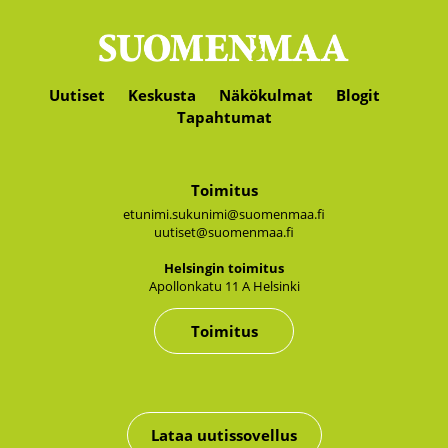
Uutiset
Keskusta
Näkökulmat
Blogit
Tapahtumat
Toimitus
etunimi.sukunimi@suomenmaa.fi
uutiset@suomenmaa.fi
Hel­sin­gin toi­mi­tus
Apol­lon­ka­tu 11 A Hel­sin­ki
Toimitus
Lataa uutissovellus