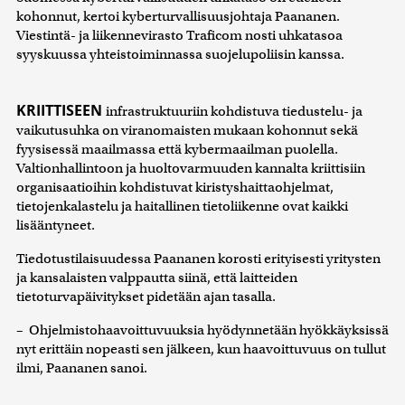
kohonnut, kertoi kyberturvallisuusjohtaja Paananen.
Viestintä- ja liikennevirasto Traficom nosti uhkatasoa
syyskuussa yhteistoiminnassa suojelupoliisin kanssa.
KRIITTISEEN
infrastruktuuriin kohdistuva tiedustelu- ja
vaikutusuhka on viranomaisten mukaan kohonnut sekä
fyysisessä maailmassa että kybermaailman puolella.
Valtionhallintoon ja huoltovarmuuden kannalta kriittisiin
organisaatioihin kohdistuvat kiristyshaittaohjelmat,
tietojenkalastelu ja haitallinen tietoliikenne ovat kaikki
lisääntyneet.
Tiedotustilaisuudessa Paananen korosti erityisesti yritysten
ja kansalaisten valppautta siinä, että laitteiden
tietoturvapäivitykset pidetään ajan tasalla.
– Ohjelmistohaavoittuvuuksia hyödynnetään hyökkäyksissä
nyt erittäin nopeasti sen jälkeen, kun haavoittuvuus on tullut
ilmi, Paananen sanoi.