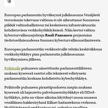
Euroopan parlamentin hyväksymä julkilausuma Venäjästä
terrorismia tukevana valtiona ei ole aiheuttanut Suomessa
piikkiä valtionhallintoon tai keskeiseen infrastruktuuriin
kohdistuvissa verkkohyökkäyksissä. Näin kertoi valtion
kyberturvallisuusjohtaja
Rauli Paananen
perjantaina
tiedotustilaisuudessa Suomen kyberturvallisuustilanteesta.
Euroopan parlamenttiin verkkosivuille tehtiin keskiviikkona
verkkohyökkäys pian parlamentin julkilausuman
hyväksymisen jälkeen.
Politicolle
puhuneen nimettömän parlamenttilähteen
mukaan kyseessä saattoi olla teknisesti edistynein
parlamenttiin koskaan kohdistettu kyberhyökkäys.
Politicolle puhuneen piraattipuolueen mepin mukaan
kyseessä oli hajautettu palvelunestohyökkäys eli DDoS-
hyökkäys, joita on viime aikoina käyttänyt muun muassa
venäläinen hakkeriryhmä Killnet haitantekoon verkossa.
Hyökkäyksessä verkkosivun tai -palvelun tavallista