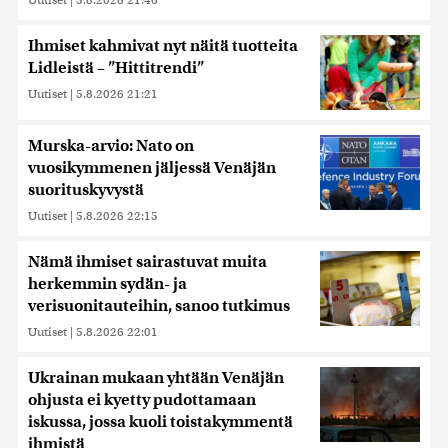
Ihmiset kahmivat nyt näitä tuotteita
Lidleistä – ”Hittitrendi”
Uutiset
|
5.8.2026 21:21
Murska-arvio: Nato on
vuosikymmenen jäljessä Venäjän
suorituskyvystä
Uutiset
|
5.8.2026 22:15
Nämä ihmiset sairastuvat muita
herkemmin sydän- ja
verisuonitauteihin, sanoo tutkimus
Uutiset
|
5.8.2026 22:01
Ukrainan mukaan yhtään Venäjän
ohjusta ei kyetty pudottamaan
iskussa, jossa kuoli toistakymmentä
ihmistä