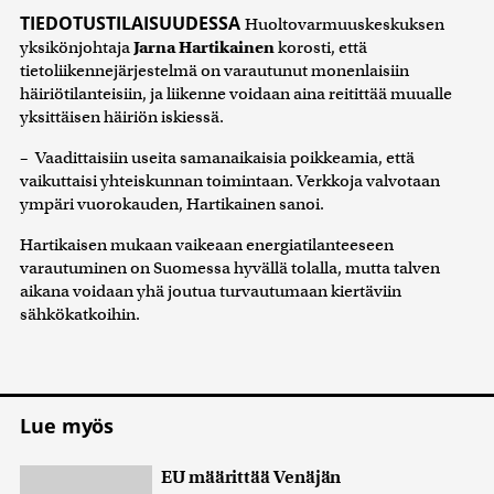
TIEDOTUSTILAISUUDESSA
Huoltovarmuuskeskuksen
yksikönjohtaja
Jarna Hartikainen
korosti, että
tietoliikennejärjestelmä on varautunut monenlaisiin
häiriötilanteisiin, ja liikenne voidaan aina reitittää muualle
yksittäisen häiriön iskiessä.
– Vaadittaisiin useita samanaikaisia poikkeamia, että
vaikuttaisi yhteiskunnan toimintaan. Verkkoja valvotaan
ympäri vuorokauden, Hartikainen sanoi.
Hartikaisen mukaan vaikeaan energiatilanteeseen
varautuminen on Suomessa hyvällä tolalla, mutta talven
aikana voidaan yhä joutua turvautumaan kiertäviin
sähkökatkoihin.
Lue myös
EU määrittää Venäjän