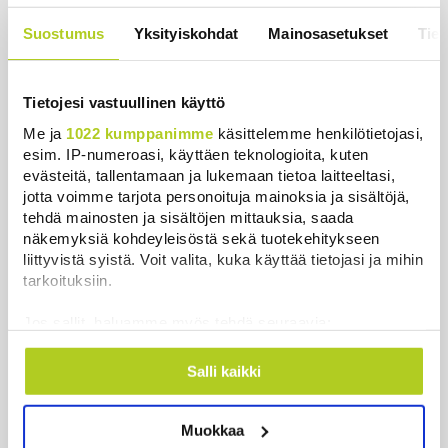
Uutiset
|
5.8.2026 23:00
Suostumus
Yksityiskohdat
Mainosasetukset
Tiet
Lohi roimi Purran esitystä Ylellä: ”Nyt
olisi ollut viimeinen hetki ottaa järki
käteen”
Tietojesi vastuullinen käyttö
Uutiset
|
5.8.2026 14:40
Me ja
1022 kumppanimme
käsittelemme henkilötietojasi,
esim. IP-numeroasi, käyttäen teknologioita, kuten
evästeitä, tallentamaan ja lukemaan tietoa laitteeltasi,
jotta voimme tarjota personoituja mainoksia ja sisältöjä,
tehdä mainosten ja sisältöjen mittauksia, saada
Uusimmat
näkemyksiä kohdeyleisöstä sekä tuotekehitykseen
liittyvistä syistä. Voit valita, kuka käyttää tietojasi ja mihin
tarkoituksiin.
Valtiovarainministeriön leikkausehdotus voi
pidentää Kelan käsittelyaikoja
Jos sallit, haluamme myös tehdä seuraavia:
Uutiset
|
6.8.2026 17:16
Kerätä tietoja maantieteellisestä sijainnistasi,
mahdollisesti muutaman metrin tarkkuudella
Salli kaikki
Liettuan sotilastiedustelun mukaan Venäjä
Tunnistaa laitteesi skannaamalla sen
harkitsee hyökkäyksiä Baltiaan
ominaispiirteitä aktiivisesti (sormenjäljen
Uutiset
|
6.8.2026 17:12
Muokkaa
muodostaminen)