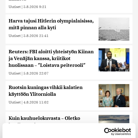
Uutiset
|
5.8.2026 9:21
Harva tajusi Hitlerin olympialaisissa,
mitä pinnan alla kyti
Uutiset
|
5.8.2026 21:41
Reuters: FBI aloitti yhteistyön Kiinan
ja Venäjän kanssa, kriitikot
huolissaan – ”Loistava peiterooli”
Uutiset
|
5.8.2026 22:07
Ruotsin kuningas vihkii kalatien
käyttöön Ylitorniolla
Uutiset
|
4.8.2026 11:02
Kuin kauhuelokuvasta – Oletko
kuullut Etelämantereen
Veriputouksesta?