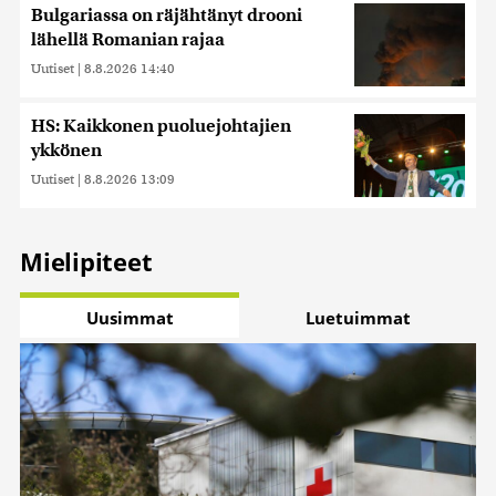
Bulgariassa on räjähtänyt drooni
lähellä Romanian rajaa
Uutiset
|
8.8.2026 14:40
HS: Kaikkonen puoluejohtajien
ykkönen
Uutiset
|
8.8.2026 13:09
Mielipiteet
Uusimmat
Luetuimmat