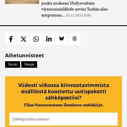
jonka mukaan Yhdysvaltain
viranomaislähde arvioi Turkin alas
ampuman...
25.11.2015 9:30
Aihetunnisteet
Turkki
Venäjä
Viidesti viikossa kiinnostavimmista
sisällöistä koostettu uutispaketti
sähköpostiisi?
Tilaa Suomenmaan ilmainen uutiskirje.