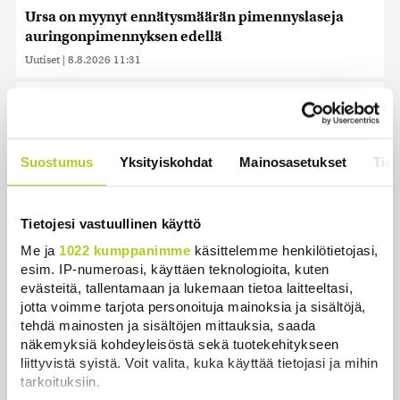
Ursa on myynyt ennätysmäärän pimennyslaseja
auringonpimennyksen edellä
Uutiset
|
8.8.2026 11:31
Suomessa näkyy keskiviikkona osittainen
auringonpimennys
Uutiset
|
8.8.2026 11:30
Suostumus
Yksityiskohdat
Mainosasetukset
Tiet
Ensi viikolla Suomesta pääsee junalla
Haaparantaan, mutta matka taitetaan kuivin suin
Tietojesi vastuullinen käyttö
Uutiset
|
8.8.2026 10:44
Me ja
1022 kumppanimme
käsittelemme henkilötietojasi,
”Se tuntuu maailmanlopulta” – Täydellinen
esim. IP-numeroasi, käyttäen teknologioita, kuten
auringonpimennys kiehtoo turisteja ja paljastaa
evästeitä, tallentamaan ja lukemaan tietoa laitteeltasi,
uutta tutkijoille
jotta voimme tarjota personoituja mainoksia ja sisältöjä,
tehdä mainosten ja sisältöjen mittauksia, saada
Uutiset
|
8.8.2026 10:30
näkemyksiä kohdeyleisöstä sekä tuotekehitykseen
liittyvistä syistä. Voit valita, kuka käyttää tietojasi ja mihin
Tänään on pääosin poutaista, paikoin satelee
tarkoituksiin.
Uutiset
|
8.8.2026 10:00