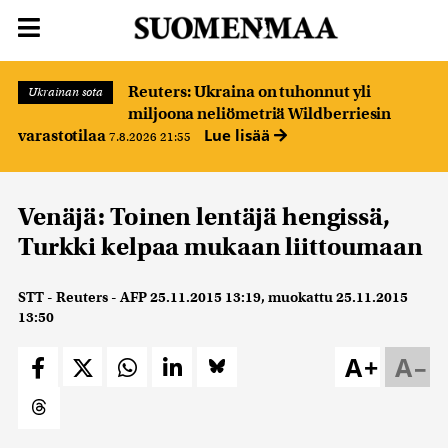
Reuters: Ukraina on tuhonnut yli
Ukrainan sota
miljoona neliömetriä Wildberriesin
Lue lisää
varastotilaa
7.8.2026 21:55
Venäjä: Toinen lentäjä hengissä,
Turkki kelpaa mukaan liittoumaan
STT - Reuters - AFP
25.11.2015 13:19
, muokattu
25.11.2015
13:50
A+
A–