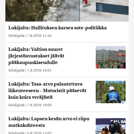
Lukijalta: Hallituksen karsea sote-politiikka
Mielipide
|
7.8.2026 11:43
Lukijalta: Valtion suuret
järjestöavustukset jäävät
pääkaupunkiseudulle
Mielipide
|
7.8.2026 10:01
Lukijalta: Tasa-arvo palautettava
liikenteeseen – Motoristit pääsevät
kuin koira veräjästä
Mielipide
|
7.8.2026 10:00
Lukijalta: Lapsen kesän arvo ei riipu
matkakohteesta
Mielipide
|
5.8.2026 15:02