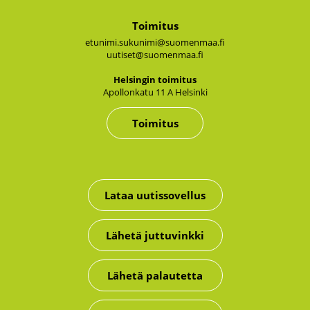
Toimitus
etunimi.sukunimi@suomenmaa.fi
uutiset@suomenmaa.fi
Hel­sin­gin toi­mi­tus
Apol­lon­ka­tu 11 A Hel­sin­ki
Toimitus
Lataa uutissovellus
Lähetä juttuvinkki
Lähetä palautetta