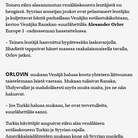
Toinen eilen alasammutun venäläiskoneen lentäjistä on
hengissä. Syyrian armeijan joukot ovat pelastaneet lentäjän
ja kuljettavat häntä parhaillaan Venäjän sotilastukikohtaan,
kertoo Venäjän Ranskan-suurlähettiläs
Alesander Orlov
Europe 1 -radioaseman haastattelussa.
– Toinen lentäjä haavoittui hypätessään laskuvarjolla.
Jihadistit tappoivat hänet maassa raakalaismaisella tavalla,
Orlov jatkoi.
ORLOVIN
mukaan Venäjä haluaa koota yhteisen liittouman
taistelemaan Isistä vastaan. Mukaan tulisivat Ranska,
Yhdysvallat ja mahdollisesti myös muita maita, jos ne niin
haluavat.
– Jos Turkki haluaa mukaan, he ovat tervetulleita,
suurlähettiläs sanoi.
Turkin hävittäjät ampuivat eilen alas venäläisen
sotilaskoneen Turkin ja Syyrian rajalla.
Amerikkalaislähteiden mukaan kone oli Syyrian puolella,