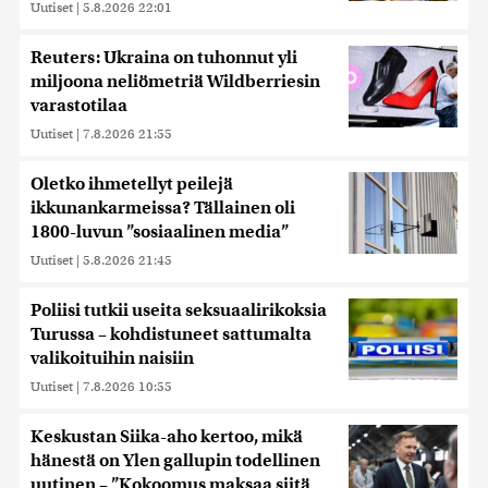
Uutiset
|
5.8.2026 22:01
Reuters: Ukraina on tuhonnut yli
miljoona neliömetriä Wildberriesin
varastotilaa
Uutiset
|
7.8.2026 21:55
Oletko ihmetellyt peilejä
ikkunankarmeissa? Tällainen oli
1800-luvun ”sosiaalinen media”
Uutiset
|
5.8.2026 21:45
Poliisi tutkii useita seksuaalirikoksia
Turussa – kohdistuneet sattumalta
valikoituihin naisiin
Uutiset
|
7.8.2026 10:55
Keskustan Siika-aho kertoo, mikä
hänestä on Ylen gallupin todellinen
uutinen – ”Kokoomus maksaa siitä