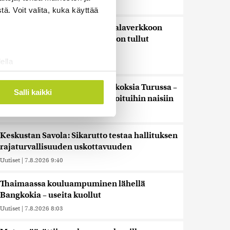
Uutiset
|
7.8.2026 11:59
ä. Voit valita, kuka käyttää
Saimaannorpan kuutti kuoli kalaverkkoon
Liperissä – jo vuoden 12:s tietoon tullut
pyydyskuolema
ella
Uutiset
|
7.8.2026 11:19
ostaminen)
Poliisi tutkii useita seksuaalirikoksia Turussa –
ossa
. Voit muuttaa
Salli kaikki
kohdistuneet sattumalta valikoituihin naisiin
Uutiset
|
7.8.2026 10:55
 ominaisuuksien tukemiseen
Keskustan Savola: Sikarutto testaa hallituksen
tiikka-alan
rajaturvallisuuden uskottavuuden
ietoja muihin tietoihin, joita
Uutiset
|
7.8.2026 9:40
 myös siirtää ulkomaille.
Thaimaassa kouluampuminen lähellä
Bangkokia – useita kuollut
Uutiset
|
7.8.2026 8:03