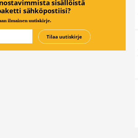
nnostavimmista sisällöistä
aketti sähköpostiisi?
n ilmainen uutiskirje.