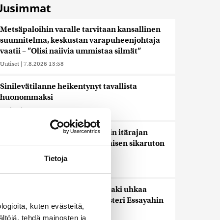
Uusimmat
Metsäpaloihin varalle tarvitaan kansallinen
suunnitelma, keskustan varapuheenjohtaja
vaatii – ”Olisi naiivia ummistaa silmät”
Uutiset
|
7.8.2026 13:58
Sinilevätilanne heikentynyt tavallista
huonommaksi
Uutiset
|
7.8.2026 12:16
Rajavartiolaitos sulkee loputkin itärajan
esteaidan riistaportit afrikkalaisen sikaruton
vuoksi
Tietoja
Uutiset
|
7.8.2026 12:03
Keskustan Siponen: Epäselvä laki uhkaa
pysäyttää kesähakkuut – ministeri Essayahin
ogioita, kuten evästeitä,
korjattava tilanne
ältöjä, tehdä mainosten ja