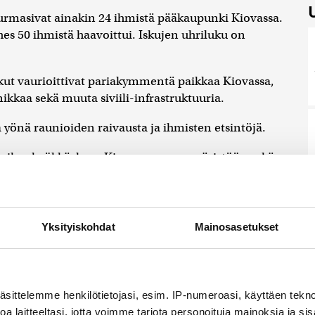
surmasivat ainakin 24 ihmistä pääkaupunki Kiovassa.
hes 50 ihmistä haavoittui. Iskujen uhriluku on
ut vaurioittivat pariakymmentä paikkaa Kiovassa,
ikkaa sekä muuta siviili-infrastruktuuria.
a yönä raunioiden raivausta ja ihmisten etsintöjä.
jan ilmahyökkäyksen Kiovaan, sen ympäristöön sekä
, että Harkovassa ja Odessan alueella haavoittui
Yksityiskohdat
Mainosasetukset
ooneilla kahdesti YK:n ajoneuvoon Hersonin alueella.
toauto oli merkitty YK:n tunnuksin.
äsittelemme henkilötietojasi, esim. IP-numeroasi, käyttäen teknol
a laitteeltasi, jotta voimme tarjota personoituja mainoksia ja sis