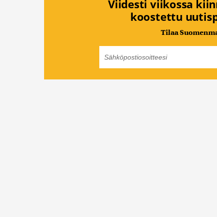
Viidesti viikossa kii
koostettu uutisp
Tilaa Suomenmaa