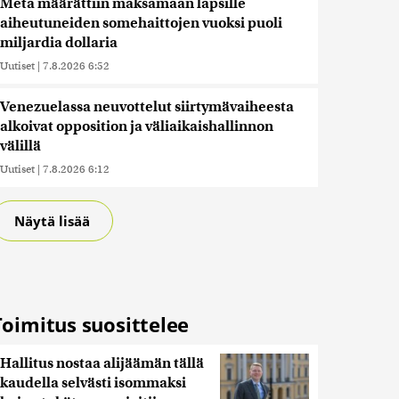
Meta määrättiin maksamaan lapsille
aiheutuneiden somehaittojen vuoksi puoli
miljardia dollaria
Uutiset
|
7.8.2026 6:52
Venezuelassa neuvottelut siirtymävaiheesta
alkoivat opposition ja väliaikaishallinnon
välillä
Uutiset
|
7.8.2026 6:12
Näytä lisää
Toimitus suosittelee
Hallitus nostaa alijäämän tällä
kaudella selvästi isommaksi