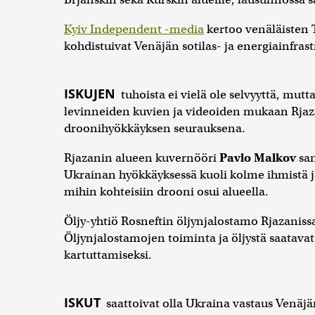
Kyiv Independent -media
kertoo venäläisten T
kohdistuivat Venäjän sotilas- ja energiainfrastr
ISKUJEN
tuhoista ei vielä ole selvyyttä, mu
levinneiden kuvien ja videoiden mukaan Rjazani
droonihyökkäyksen seurauksena.
Rjazanin alueen kuvernööri
Pavlo Malkov
sa
Ukrainan hyökkäyksessä kuoli kolme ihmistä 
mihin kohteisiin drooni osui alueella.
Öljy-yhtiö Rosneftin öljynjalostamo Rjazanis
Öljynjalostamojen toiminta ja öljystä saatavat
kartuttamiseksi.
ISKUT
saattoivat olla Ukraina vastaus Venäjä