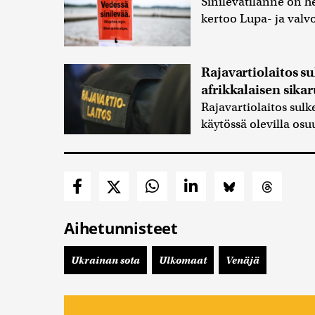
Sinilevätilanne on he
kertoo Lupa- ja valv
Rajavartiolaitos su
afrikkalaisen sika
Rajavartiolaitos sulke
käytössä olevilla osuu
Aihetunnisteet
Ukrainan sota
Ulkomaat
Venäjä