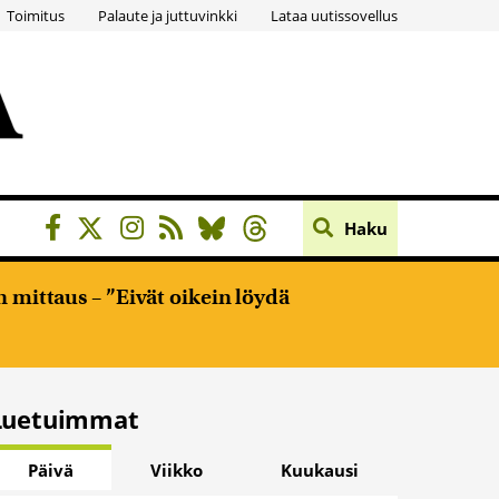
Toimitus
Palaute ja juttuvinkki
Lataa uutissovellus
Haku
 mittaus – ”Eivät oikein löydä
Luetuimmat
Päivä
Viikko
Kuukausi