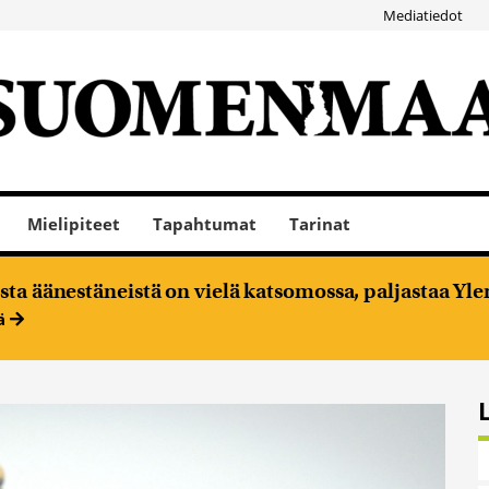
Mediatiedot
Mielipiteet
Tapahtumat
Tarinat
ta äänestäneistä on vielä katsomossa, paljastaa Ylen
ää