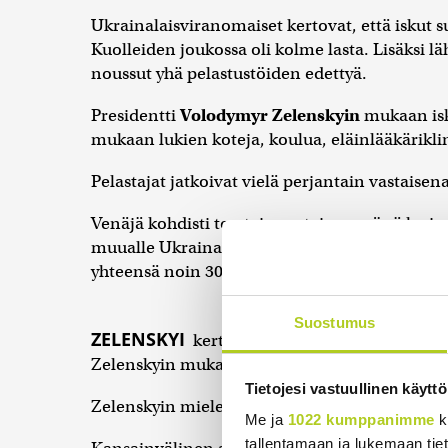
Ukrainalaisviranomaiset kertovat, että iskut 
Kuolleiden joukossa oli kolme lasta. Lisäksi lä
noussut yhä pelastustöiden edettyä.
Presidentti
Volodymyr Zelenskyin
mukaan isk
mukaan lukien koteja, koulua, eläinlääkäriklin
Pelastajat jatkoivat vielä perjantain vastaisen
Venäjä kohdisti torstain vastaisena yönä laa
muualle Ukrainaan. Zelenskyi kertoi torstaina
yhteensä noin 30 ihmistä.
Suostumus
ZELENSKYI
kertoi myös, että Venäjä iski dr
Zelenskyin mukaan kukaan ei haavoittunut.
Tietojesi vastuullinen käyttö
Zelenskyin mielestä isku oli tahallinen. Maas
Me ja
1022 kumppanimme
k
tallentamaan ja lukemaan tieto