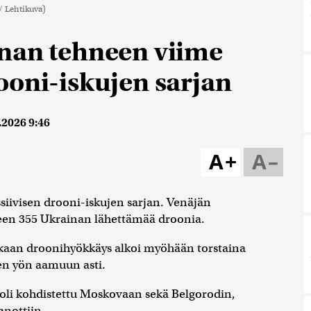
/ Lehtikuva)
inan tehneen viime
ooni-iskujen sarjan
.2026 9:46
A+
A–
iivisen drooni-iskujen sarjan. Venäjän
een 355 Ukrainan lähettämää droonia.
aan droonihyökkäys alkoi myöhään torstaina
sen yön aamuun asti.
oli kohdistettu Moskovaan sekä Belgorodin,
anottiin.