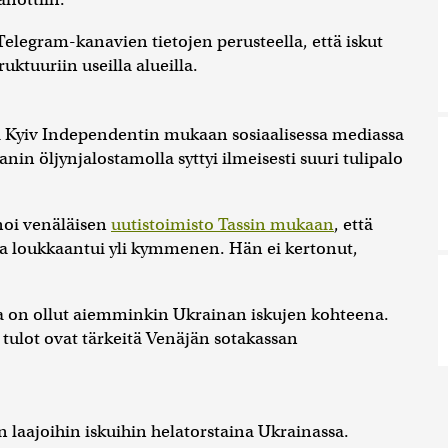
elegram-kanavien tietojen perusteella, että iskut
uktuuriin useilla alueilla.
tta Kyiv Independentin mukaan sosiaalisessa mediassa
n öljynjalostamolla syttyi ilmeisesti suuri tulipalo
noi venäläisen
uutistoimisto Tassin mukaan
, että
ja loukkaantui yli kymmenen. Hän ei kertonut,
sa on ollut aiemminkin Ukrainan iskujen kohteena.
 tulot ovat tärkeitä Venäjän sotakassan
n laajoihin iskuihin helatorstaina Ukrainassa.