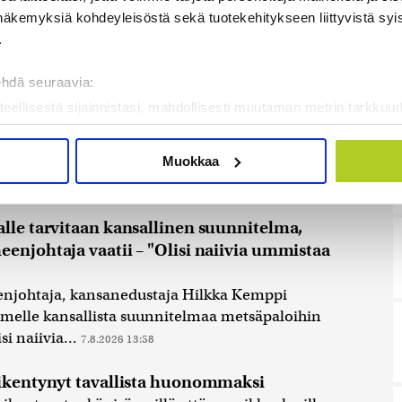
itti torstaina viime päivinä lisääntyneestä
näkemyksiä kohdeyleisöstä sekä tuotekehitykseen liittyvistä syist
ydinkohteiden lähellä.
.
turvallisuuteen, mutta on huolissaan merkittävistä
den läheisyydessä.
ehdä seuraavia:
teellisestä sijainnistasi, mahdollisesti muutaman metrin tarkkuud
kannaamalla sen ominaispiirteitä aktiivisesti (sormenjäljen muod
tietojasi käsitellään ja miten voit määrittää asetuksesi
tiedot-osi
Muokkaa
sen milloin vain evästeilmoituksessa.
mme sisällön ja mainosten räätälöimiseen, sosiaalisen median
lle tarvitaan kansallinen suunnitelma,
iseen. Lisäksi jaamme sosiaalisen median, mainosalan ja analy
enjohtaja vaatii – "Olisi naiivia ummistaa
, miten käytät sivustoamme. Kumppanimme voivat yhdistää näitä t
on kerätty, kun olet käyttänyt heidän palvelujaan. Tietoja saatetaan
njohtaja, kansanedustaja Hilkka Kemppi
melle kansallista suunnitelmaa metsäpaloihin
si naiivia...
7.8.2026 13:58
eikentynyt tavallista huonommaksi