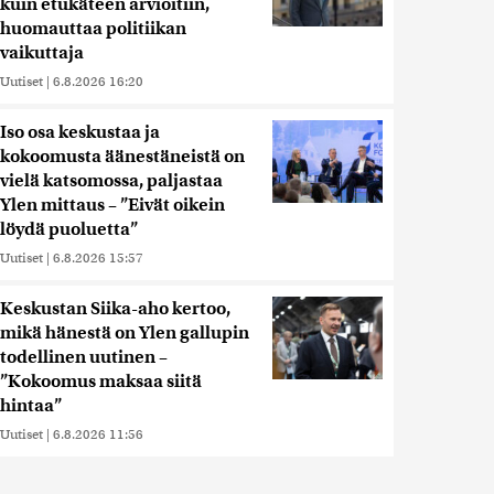
kuin etukäteen arvioitiin,
huomauttaa politiikan
vaikuttaja
Uutiset
|
6.8.2026 16:20
Iso osa keskustaa ja
kokoomusta äänestäneistä on
vielä katsomossa, paljastaa
Ylen mittaus – ”Eivät oikein
löydä puoluetta”
Uutiset
|
6.8.2026 15:57
Keskustan Siika-aho kertoo,
mikä hänestä on Ylen gallupin
todellinen uutinen –
”Kokoomus maksaa siitä
hintaa”
Uutiset
|
6.8.2026 11:56