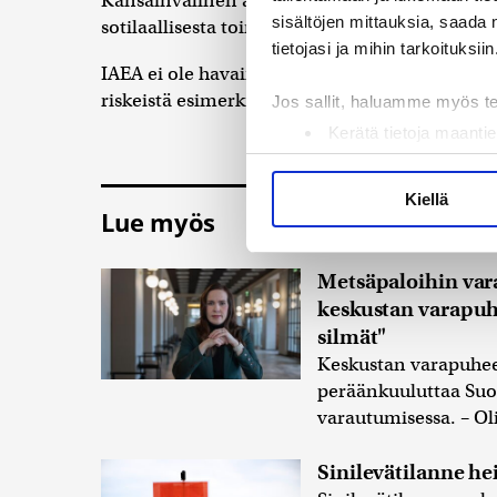
Kansainvälinen atomienergiajärjestö IAEA varo
sisältöjen mittauksia, saada 
sotilaallisesta toiminnasta useiden Ukrainan 
tietojasi ja mihin tarkoituksiin
IAEA ei ole havainnut suoria vaikutuksia ydin
riskeistä esimerkiksi drooneista ydinvoimaloi
Jos sallit, haluamme myös t
Kerätä tietoja maantie
Tunnistaa laitteesi s
Lue lisää siitä, miten henkilö
Kiellä
Lue myös
suostumustasi tai peruuttaa 
Käytämme evästeitä tarjoama
Metsäpaloihin vara
ja kävijämäärämme analysoim
keskustan varapuhe
kumppaneillemme tietoja siitä
silmät"
olet antanut heille tai joita 
Keskustan varapuhee
peräänkuuluttaa Suo
varautumisessa. – Oli
Sinilevätilanne h