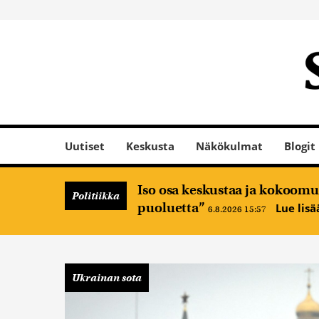
Uutiset
Keskusta
Näkökulmat
Blogit
Iso osa keskustaa ja kokoomus
Politiikka
puoluetta”
Lue lis
6.8.2026 15:57
Ukrainan sota