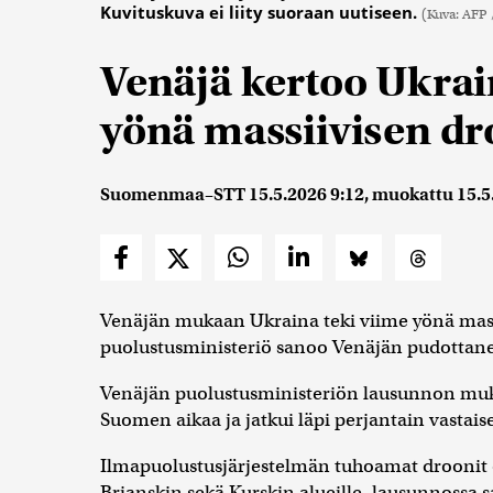
Kuvituskuva ei liity suoraan uutiseen.
(Kuva: AFP 
Venäjä kertoo Ukra
yönä massiivisen dr
Suomenmaa–STT
15.5.2026 9:12
, muokattu
15.5
Venäjän mukaan Ukraina teki viime yönä mass
puolustusministeriö sanoo Venäjän pudottan
Venäjän puolustusministeriön lausunnon muk
Suomen aikaa ja jatkui läpi perjantain vastai
Ilmapuolustusjärjestelmän tuhoamat droonit 
Brjanskin sekä Kurskin alueille, lausunnossa s