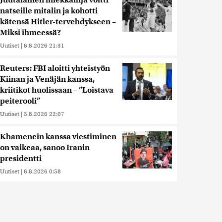
Juutalainen miekkailija voitti
natseille mitalin ja kohotti
kätensä Hitler-tervehdykseen –
Miksi ihmeessä?
Uutiset
|
6.8.2026 21:31
Reuters: FBI aloitti yhteistyön
Kiinan ja Venäjän kanssa,
kriitikot huolissaan – ”Loistava
peiterooli”
Uutiset
|
5.8.2026 22:07
Khamenein kanssa viestiminen
on vaikeaa, sanoo Iranin
presidentti
Uutiset
|
6.8.2026 0:58