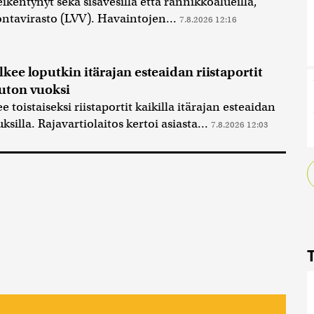
ikentynyt sekä sisävesillä että rannikkoalueilla,
ontavirasto (LVV). Havaintojen...
7.8.2026 12:16
lkee loputkin itärajan esteaidan riistaportit
ruton vuoksi
e toistaiseksi riistaportit kaikilla itärajan esteaidan
ksilla. Rajavartiolaitos kertoi asiasta...
7.8.2026 12:03