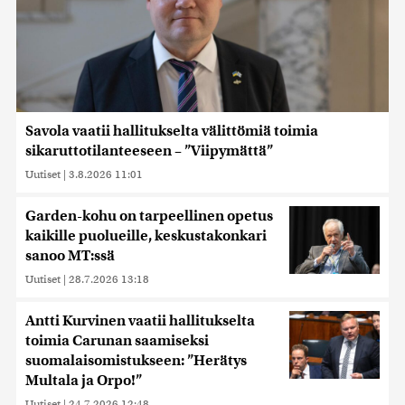
Savola vaatii hallitukselta välittömiä toimia
sikaruttotilanteeseen – ”Viipymättä”
Uutiset
|
3.8.2026 11:01
Garden-kohu on tarpeellinen opetus
kaikille puolueille, keskustakonkari
sanoo MT:ssä
Uutiset
|
28.7.2026 13:18
Antti Kurvinen vaatii hallitukselta
toimia Carunan saamiseksi
suomalaisomistukseen: ”Herätys
Multala ja Orpo!”
Uutiset
|
24.7.2026 12:48