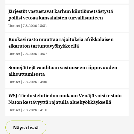
Järjestöt vastustavat karhun kiintiömetsästystä –
poliisi vetoaa kansalaisten turvallisuuteen
Uutiset
|
7.8.2026 15:51
Ruokavirasto muuttaa rajoituksia afrikkalaisen
sikaruton tartuntavyöhykkeellä
Uutiset
|
7.8.2026 14:57
Somejättejä vaaditaan vastuuseen riippuvuuden
aiheuttamisesta
Uutiset
|
7.8.2026 14:30
WSJ: Tiedustelutiedon mukaan Venäjä voisi testata
Naton kestävyyttä rajatulla aluehyökkäyksellä
Uutiset
|
7.8.2026 14:16
Näytä lisää