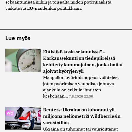
sekaantumista niihin ja toisaalta niiden potentiaalista
vaikutusta EU-maidenkin politiikkaan.
Lue myös
Ehtisitkö kosia sekunnissa? –
Karkaussekunti on tiedepiireissä
kehitetty kummajainen, jonka haitat
ajoivat hyötyjen yli
Maapallon pyörimisnopeus vaihtelee,
joten pyörimisen vauhdista johtuva
ajankulu on eri kuin ihmisten
keskenään...
7.8.2026 22:30
Reuters: Ukraina on tuhonnut yli
miljoona neliömetriä Wildberriesin
varastotilaa
Ukraina on tuhonnut tai vaurioittanut