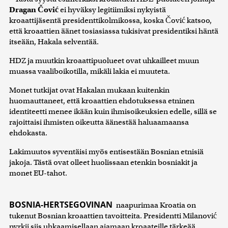
Dragan Čović
ei hyväksy legitiimiksi nykyistä
kroaattijäsentä presidenttikolmikossa, koska Čović katsoo,
että kroaattien äänet tosiasiassa tukisivat presidentiksi häntä
itseään, Hakala selventää.
HDZ ja muutkin kroaattipuolueet ovat uhkailleet muun
muassa vaaliboikotilla, mikäli lakia ei muuteta.
Monet tutkijat ovat Hakalan mukaan kuitenkin
huomauttaneet, että kroaattien ehdotuksessa etninen
identiteetti menee ikään kuin ihmisoikeuksien edelle, sillä se
rajoittaisi ihmisten oikeutta äänestää haluaamaansa
ehdokasta.
Lakimuutos syventäisi myös entisestään Bosnian etnisiä
jakoja. Tästä ovat olleet huolissaan etenkin bosniakit ja
monet EU-tahot.
BOSNIA-HERTSEGOVINAN
naapurimaa Kroatia on
tukenut Bosnian kroaattien tavoitteita. Presidentti Milanović
pyrkii siis uhkaamisellaan ajamaan kroaateille tärkeää,