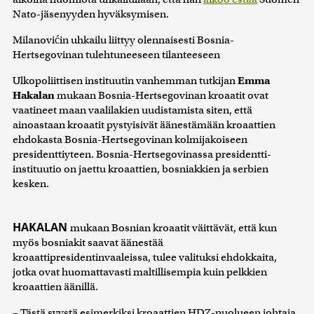
Nato-jäsenyyden hyväksymisen.
Milanovićin uhkailu liittyy olennaisesti Bosnia-
Hertsegovinan tulehtuneeseen tilanteeseen
Ulkopoliittisen instituutin vanhemman tutkijan
Emma
Hakalan
mukaan Bosnia-Hertsegovinan kroaatit ovat
vaatineet maan vaalilakien uudistamista siten, että
ainoastaan kroaatit pystyisivät äänestämään kroaattien
ehdokasta Bosnia-Hertsegovinan kolmijakoiseen
presidenttiyteen. Bosnia-Hertsegovinassa presidentti-
instituutio on jaettu kroaattien, bosniakkien ja serbien
kesken.
HAKALAN
mukaan Bosnian kroaatit väittävät, että kun
myös bosniakit saavat äänestää
kroaattipresidentinvaaleissa, tulee valituksi ehdokkaita,
jotka ovat huomattavasti maltillisempia kuin pelkkien
kroaattien äänillä.
– Tästä syystä esimerkiksi kroaattien HDZ-puolueen johtaja