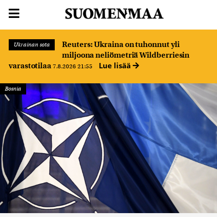
Reuters: Ukraina on tuhonnut yli
Ukrainan sota
miljoona neliömetriä Wildberriesin
Lue lisää
varastotilaa
7.8.2026 21:55
Bosnia