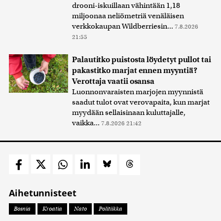
drooni-iskuillaan vähintään 1,18
miljoonaa neliömetriä venäläisen
verkkokaupan Wildberriesin...
7.8.2026
21:55
Palautitko puistosta löydetyt pullot tai
pakastitko marjat ennen myyntiä?
Verottaja vaatii osansa
Luonnonvaraisten marjojen myynnistä
saadut tulot ovat verovapaita, kun marjat
myydään sellaisinaan kuluttajalle,
vaikka...
7.8.2026 21:42
Aihetunnisteet
Bosnia
Kroatia
Nato
Politiikka