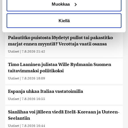
Muokkaa
muodostaminen)
Reuters: Ukraina on tuhonnut yli miljoona
Lue lisää siitä, miten henkilötietojasi käsitellään ja miten
neliömetriä Wildberriesin varastotilaa
voit määrittää asetuksesi
tiedot-osiossa
. Voit muuttaa
Kiellä
suostumustasi tai peruuttaa sen milloin vain
Uutiset
|
7.8.2026 21:55
evästeilmoituksessa.
Palautitko puistosta löydetyt pullot tai pakastitko
Käytämme evästeitä tarjoamamme sisällön ja mainosten
marjat ennen myyntiä? Verottaja vaatii osansa
räätälöimiseen, sosiaalisen median ominaisuuksien
Uutiset
|
7.8.2026 21:42
tukemiseen ja kävijämäärämme analysoimiseen. Lisäksi
jaamme sosiaalisen median, mainosalan ja analytiikka-
Timo Laaninen julistaa Wille Rydmanin Suomen
alan kumppaneillemme tietoja siitä, miten käytät
taitavimmaksi poliitikoksi
sivustoamme. Kumppanimme voivat yhdistää näitä
tietoja muihin tietoihin, joita olet antanut heille tai joita on
Uutiset
|
7.8.2026 18:09
kerätty, kun olet käyttänyt heidän palvelujaan. Tietoja
saatetaan myös siirtää ulkomaille.
Espanja uhkaa Italiaa vastatoimilla
Uutiset
|
7.8.2026 16:55
Sianlihaa voi jälleen viedä Etelä-Koreaan ja Uuteen-
Seelantiin
Uutiset
|
7.8.2026 16:44