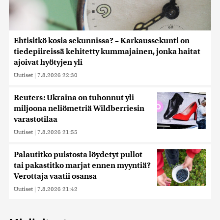
Ehtisitkö kosia sekunnissa? – Karkaussekunti on
tiedepiireissä kehitetty kummajainen, jonka haitat
ajoivat hyötyjen yli
Uutiset
|
7.8.2026 22:30
Reuters: Ukraina on tuhonnut yli
miljoona neliömetriä Wildberriesin
varastotilaa
Uutiset
|
7.8.2026 21:55
Palautitko puistosta löydetyt pullot
tai pakastitko marjat ennen myyntiä?
Verottaja vaatii osansa
Uutiset
|
7.8.2026 21:42