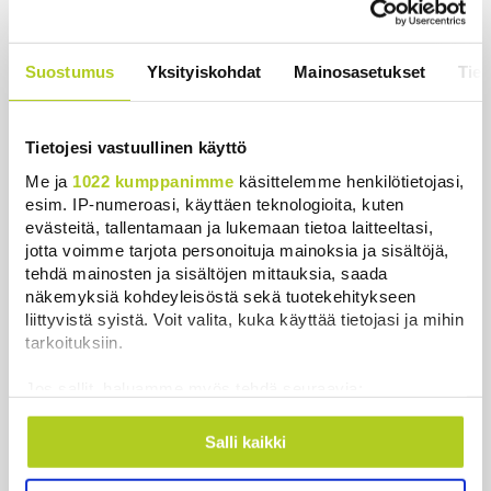
Reuters: FBI aloitti yhteistyön Kiinan
ja Venäjän kanssa, kriitikot
Suostumus
Yksityiskohdat
Mainosasetukset
Tiet
huolissaan – ”Loistava peiterooli”
Uutiset
|
5.8.2026 22:07
Tietojesi vastuullinen käyttö
Khamenein kanssa viestiminen on
Me ja
1022 kumppanimme
käsittelemme henkilötietojasi,
vaikeaa, sanoo Iranin presidentti
esim. IP-numeroasi, käyttäen teknologioita, kuten
Uutiset
|
6.8.2026 0:58
evästeitä, tallentamaan ja lukemaan tietoa laitteeltasi,
jotta voimme tarjota personoituja mainoksia ja sisältöjä,
tehdä mainosten ja sisältöjen mittauksia, saada
näkemyksiä kohdeyleisöstä sekä tuotekehitykseen
liittyvistä syistä. Voit valita, kuka käyttää tietojasi ja mihin
tarkoituksiin.
Uusimmat
Jos sallit, haluamme myös tehdä seuraavia:
Ehtisitkö kosia sekunnissa? – Karkaussekunti on
Kerätä tietoja maantieteellisestä sijainnistasi,
tiedepiireissä kehitetty kummajainen, jonka haitat
mahdollisesti muutaman metrin tarkkuudella
Salli kaikki
ajoivat hyötyjen yli
Tunnistaa laitteesi skannaamalla sen
Uutiset
|
7.8.2026 22:30
ominaispiirteitä aktiivisesti (sormenjäljen