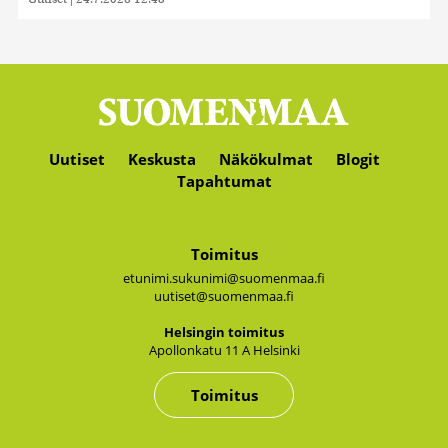
Uutiset
Keskusta
Näkökulmat
Blogit
Tapahtumat
Toimitus
etunimi.sukunimi@suomenmaa.fi
uutiset@suomenmaa.fi
Hel­sin­gin toi­mi­tus
Apol­lon­ka­tu 11 A Hel­sin­ki
Toimitus