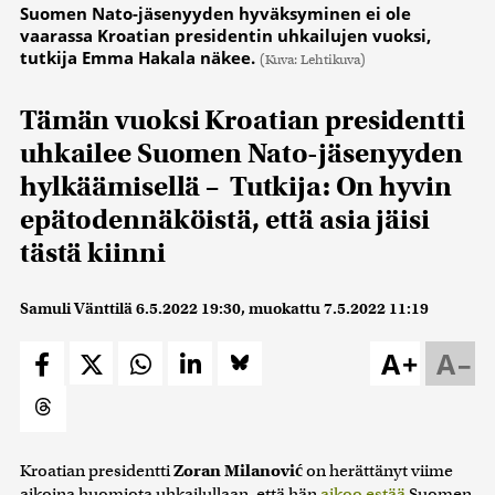
Suomen Nato-jäsenyyden hyväksyminen ei ole
vaarassa Kroatian presidentin uhkailujen vuoksi,
tutkija Emma Hakala näkee.
(Kuva: Lehtikuva)
Tämän vuoksi Kroatian presidentti
uhkailee Suomen Nato-jäsenyyden
hylkäämisellä – Tutkija: On hyvin
epätodennäköistä, että asia jäisi
tästä kiinni
Samuli Vänttilä
6.5.2022 19:30
, muokattu
7.5.2022 11:19
A+
A–
Kroatian presidentti
Zoran Milanović
on herättänyt viime
aikoina huomiota uhkailullaan, että hän
aikoo estää
Suomen