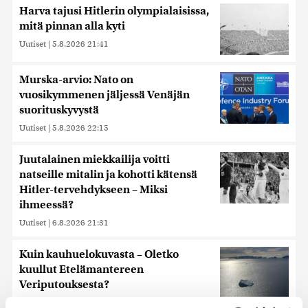
Harva tajusi Hitlerin olympialaisissa,
mitä pinnan alla kyti
Uutiset
|
5.8.2026 21:41
Murska-arvio: Nato on
vuosikymmenen jäljessä Venäjän
suorituskyvystä
Uutiset
|
5.8.2026 22:15
Juutalainen miekkailija voitti
natseille mitalin ja kohotti kätensä
Hitler-tervehdykseen – Miksi
ihmeessä?
Uutiset
|
6.8.2026 21:31
Kuin kauhuelokuvasta – Oletko
kuullut Etelämantereen
Veriputouksesta?
Uutiset
|
5.8.2026 23:00