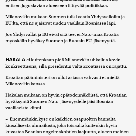
entisen Jugoslavian alueeseen liittyvää politiikkaa.
Milanovićin mukaan Suomen tulisi vaatia Yhdysvalloilta ja
EU:lta, että ne ajaisivat uuden vaalilain Bosniassa läpi.
Jos Yhdysvallat ja EU eivät sitä tee, ei Nato-maa Kroatia
myöskään hyväksy Suomen ja Ruotsin EU-jäsenyyttä.
HAKALA
ei kuitenkaan pidä Milanovićin uhkailua kovin
konkreettisena, sillä presidentin valta Kroatiassa on rajattu.
Kroatian pääministeri on ollut asiassa vahvasti ei mieltä
Milanovićin kanssa.
Hakalan mukaan on hyvin epätodennäköistä, että Kroatian
hyväksyntä Suomen Nato-jäsenyydelle jäisi Bosnian
vaalilaeista kiinni.
– Enemmänkin kyse on kaikkien osapuolten kannalta
kiusallisesta uhmailusta, joka toisaalta kuitenkin hyvin
kuvastaa Bosnian ongelmakohtien laajuutta, alueen maiden