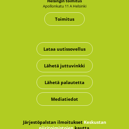
Hel­sin­gin toi­mi­tus
Apol­lon­ka­tu 11 A Hel­sin­ki
Toimitus
Lataa uutissovellus
Lähetä juttuvinkki
Lähetä palautetta
Mediatiedot
Järjestöpalstan ilmoitukset
Keskustan
piiritoimistojen
kautta.