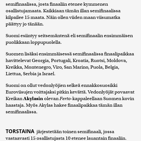
semifinaalissa, josta finaaliin etenee kymmenen
osallistujamaata. Kaikkiaan tämän illan semifinaalissa
kilpailee 15 maata. Näin ollen viiden maan viisumatka
päättyy jo tänään.
Suomi esiintyy seitsemäntenä eli semifinaalin ensimmäisen
puolikkaan loppupuolella.
Suomen lisäksi ensimmäisessä semifinaalissa finaalipaikkaa
havittelevat Georgia, Portugali, Kroatia, Ruotsi, Moldova,
Kreikka, Montenegro, Viro, San Marino, Puola, Belgia,
Liettua, Serbia ja Israel.
Suomi on ollut vedonlyöjien selkeä ennakkosuosikki
Euroviisujen voittajaksi pitkin kevättä. Vedonlyöjät povaavat
Kreikan
Akylasin
olevan
Ferto
-kappaleellaan Suomen kovin
haastaja. Myös Akylas hakee finaalipaikkaa tämän illan
semifinaalissa.
TORSTAINA
järjestetään toinen semifinaali, jossa
vastaavasti 15 osallistujasta 10 etenee lauantain finaaliin.