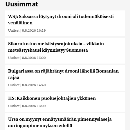
Uusimmat
WSJ: Saksassa löytynyt drooni oli todennäköisesti
venäläinen
Uutiset
|
8.8.2026 16:19
Sikarutto tuo metsästysrajoituksia – vilkkain
metsästyskausi käynnistyy Suomessa
Uutiset
|
8.8.2026 15:00
Bulgariassa on räjähtänyt drooni lähellä Romanian
rajaa
Uutiset
|
8.8.2026 14:40
HS: Kaikkonen puoluejohtajien ykkönen
Uutiset
|
8.8.2026 13:09
Ursa on myynyt ennätysmäärän pimennyslaseja
auringonpimennyksen edellä