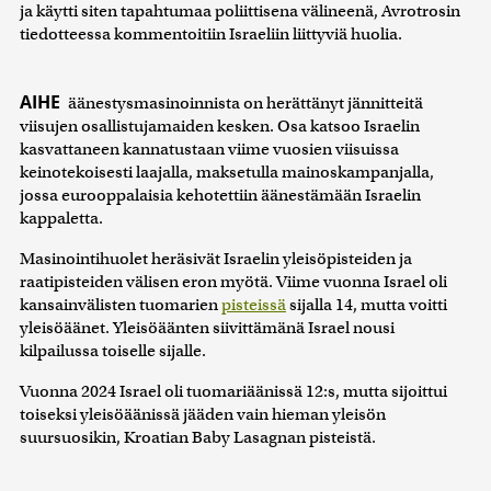
ja käytti siten tapahtumaa poliittisena välineenä, Avrotrosin
tiedotteessa kommentoitiin Israeliin liittyviä huolia.
AIHE
äänestysmasinoinnista on herättänyt jännitteitä
viisujen osallistujamaiden kesken. Osa katsoo Israelin
kasvattaneen kannatustaan viime vuosien viisuissa
keinotekoisesti laajalla, maksetulla mainoskampanjalla,
jossa eurooppalaisia kehotettiin äänestämään Israelin
kappaletta.
Masinointihuolet heräsivät Israelin yleisöpisteiden ja
raatipisteiden välisen eron myötä. Viime vuonna Israel oli
kansainvälisten tuomarien
pisteissä
sijalla 14, mutta voitti
yleisöäänet. Yleisöäänten siivittämänä Israel nousi
kilpailussa toiselle sijalle.
Vuonna 2024 Israel oli tuomariäänissä 12:s, mutta sijoittui
toiseksi yleisöäänissä jääden vain hieman yleisön
suursuosikin, Kroatian Baby Lasagnan pisteistä.