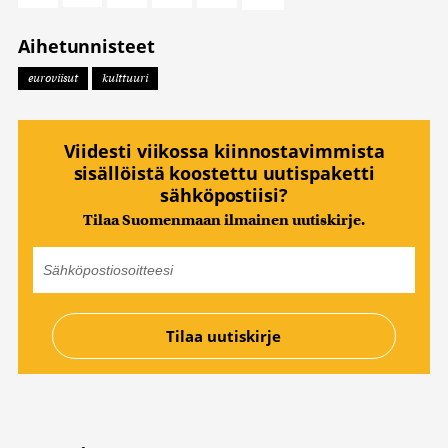
Aihetunnisteet
euroviisut
kulttuuri
Viidesti viikossa kiinnostavimmista
sisällöistä koostettu uutispaketti
sähköpostiisi?
Tilaa Suomenmaan ilmainen uutiskirje.