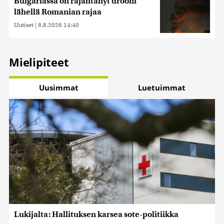
Bulgariassa on räjähtänyt drooni
lähellä Romanian rajaa
Uutiset
|
8.8.2026 14:40
Mielipiteet
Uusimmat
Luetuimmat
Lukijalta: Hallituksen karsea sote-politiikka