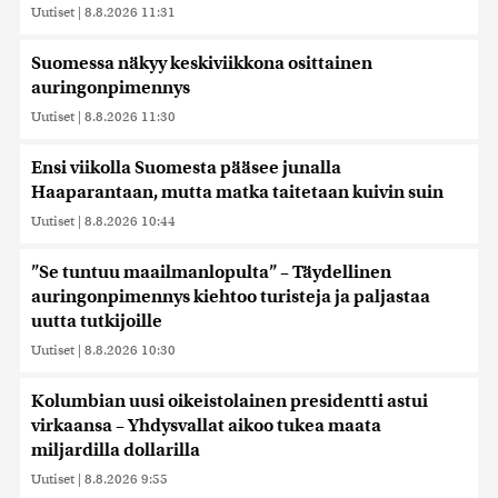
Uutiset
|
8.8.2026 11:31
Suomessa näkyy keskiviikkona osittainen
auringonpimennys
Uutiset
|
8.8.2026 11:30
Ensi viikolla Suomesta pääsee junalla
Haaparantaan, mutta matka taitetaan kuivin suin
Uutiset
|
8.8.2026 10:44
”Se tuntuu maailmanlopulta” – Täydellinen
auringonpimennys kiehtoo turisteja ja paljastaa
uutta tutkijoille
Uutiset
|
8.8.2026 10:30
Kolumbian uusi oikeistolainen presidentti astui
virkaansa – Yhdysvallat aikoo tukea maata
miljardilla dollarilla
Uutiset
|
8.8.2026 9:55