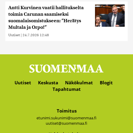
Antti Kurvinen vaatii hallitukselta
toimia Carunan saamiseksi
suomalaisomistukseen: ”Herätys
Multala ja Orpo!”
Uutiset
|
24.7.2026 12:48
Uutiset
Keskusta
Näkökulmat
Blogit
Tapahtumat
Toimitus
etunimi.sukunimi@suomenmaa.fi
uutiset@suomenmaa.fi