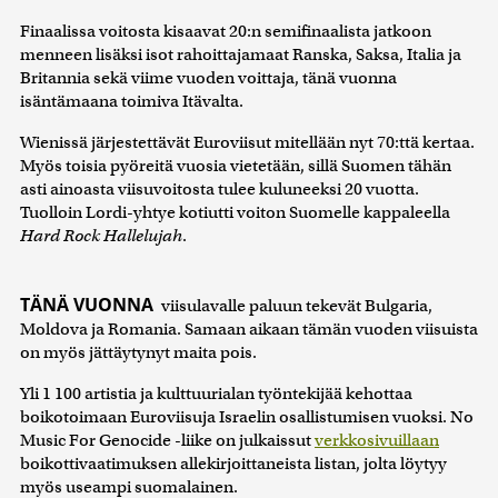
Finaalissa voitosta kisaavat 20:n semifinaalista jatkoon
menneen lisäksi isot rahoittajamaat Ranska, Saksa, Italia ja
Britannia sekä viime vuoden voittaja, tänä vuonna
isäntämaana toimiva Itävalta.
Wienissä järjestettävät Euroviisut mitellään nyt 70:ttä kertaa.
Myös toisia pyöreitä vuosia vietetään, sillä Suomen tähän
asti ainoasta viisuvoitosta tulee kuluneeksi 20 vuotta.
Tuolloin Lordi-yhtye kotiutti voiton Suomelle kappaleella
Hard Rock Hallelujah
.
TÄNÄ VUONNA
viisulavalle paluun tekevät Bulgaria,
Moldova ja Romania. Samaan aikaan tämän vuoden viisuista
on myös jättäytynyt maita pois.
Yli 1 100 artistia ja kulttuurialan työntekijää kehottaa
boikotoimaan Euroviisuja Israelin osallistumisen vuoksi. No
Music For Genocide -liike on julkaissut
verkkosivuillaan
boikottivaatimuksen allekirjoittaneista listan, jolta löytyy
myös useampi suomalainen.