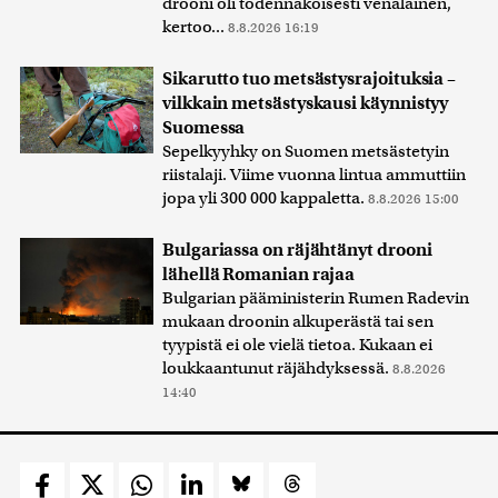
drooni oli todennäköisesti venäläinen,
kertoo...
8.8.2026 16:19
Sikarutto tuo metsästysrajoituksia –
vilkkain metsästyskausi käynnistyy
Suomessa
Sepelkyyhky on Suomen metsästetyin
riistalaji. Viime vuonna lintua ammuttiin
jopa yli 300 000 kappaletta.
8.8.2026 15:00
Bulgariassa on räjähtänyt drooni
lähellä Romanian rajaa
Bulgarian pääministerin Rumen Radevin
mukaan droonin alkuperästä tai sen
tyypistä ei ole vielä tietoa. Kukaan ei
loukkaantunut räjähdyksessä.
8.8.2026
14:40