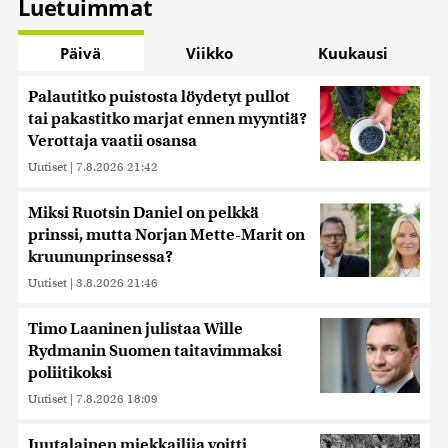
Luetuimmat
Päivä
Viikko
Kuukausi
Palautitko puistosta löydetyt pullot
tai pakastitko marjat ennen myyntiä?
Verottaja vaatii osansa
Uutiset
|
7.8.2026 21:42
Miksi Ruotsin Daniel on pelkkä
prinssi, mutta Norjan Mette-Marit on
kruununprinsessa?
Uutiset
|
3.8.2026 21:46
Timo Laaninen julistaa Wille
Rydmanin Suomen taitavimmaksi
poliitikoksi
Uutiset
|
7.8.2026 18:09
Juutalainen miekkailija voitti