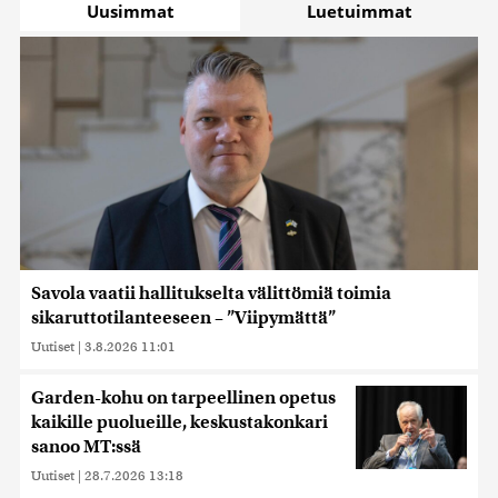
Uusimmat
Luetuimmat
Savola vaatii hallitukselta välittömiä toimia
sikaruttotilanteeseen – ”Viipymättä”
Uutiset
|
3.8.2026 11:01
Garden-kohu on tarpeellinen opetus
kaikille puolueille, keskustakonkari
sanoo MT:ssä
Uutiset
|
28.7.2026 13:18