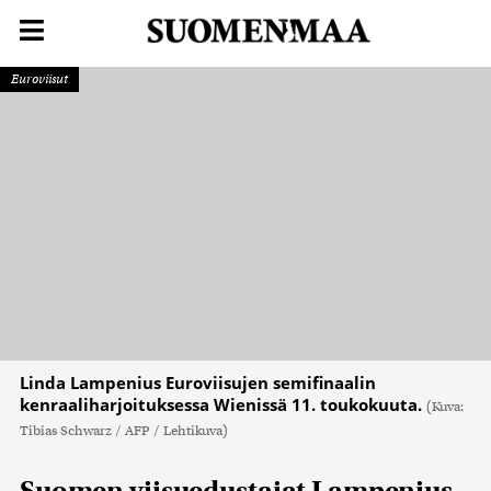
Euroviisut
Linda Lampenius Euroviisujen semifinaalin
kenraaliharjoituksessa Wienissä 11. toukokuuta.
(Kuva:
Tibias Schwarz / AFP / Lehtikuva)
Suomen viisuedustajat Lampenius