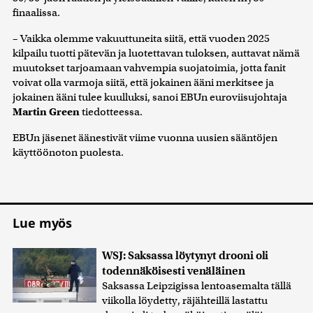
finaalissa.
– Vaikka olemme vakuuttuneita siitä, että vuoden 2025
kilpailu tuotti pätevän ja luotettavan tuloksen, auttavat nämä
muutokset tarjoamaan vahvempia suojatoimia, jotta fanit
voivat olla varmoja siitä, että jokainen ääni merkitsee ja
jokainen ääni tulee kuulluksi, sanoi EBUn euroviisujohtaja
Martin Green
tiedotteessa.
EBUn jäsenet äänestivät viime vuonna uusien sääntöjen
käyttöönoton puolesta.
Lue myös
WSJ: Saksassa löytynyt drooni oli
todennäköisesti venäläinen
Saksassa Leipzigissa lentoasemalta tällä
viikolla löydetty, räjähteillä lastattu