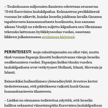
– Toukokuussa miljoonien ihmisten odotetaan seuraavan
70:ttä Eurovision laulukilpailua. Kolmantena peräkkäisenä
vuonna he näkevät, kuinka Israelia juhlitaan lavalla Gazassa
tapahtuvasta kansanmurhasta huolimatta, kun samaan
aikaan Venäjä on edelleen suljettu kilpailusta sen Ukrainaan
tekemän laittoman hyökkäyssodan vuoksi, sanotaan
liikkeen julkaisemassa
avoimessa kirjeessä
.
PERINTEISESTI
isoja rahoittajamaita on ollut viisi, mutta
tänä vuonna Espanja ilmoitti boikotoivansa viisuja Israelin
osallistumisen vuoksi. Espanjan lisäksi tämän vuoden
laulukilpailusta ovat vetäytyneet Hollanti, Irlanti, Slovenia ja
Islanti.
Esimerkiksi hollantilainen yleisradioyhtiö Avrotros kertoi
tiedotteessaan, että päätökseen vaikutti huoli Gazan
humanitaarisesta tilanteesta.
– Lisäksi on olemassa todistettua näyttöä, että Israelin
hallitus sekaantui viimeisimpään Eurovision laulukilpailuun