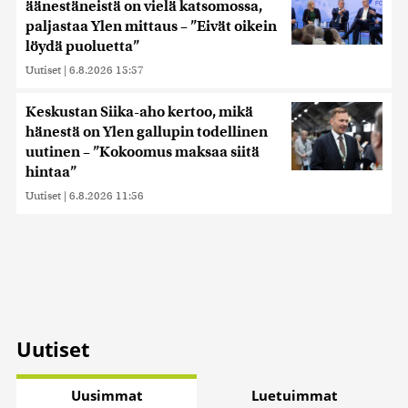
äänestäneistä on vielä katsomossa,
paljastaa Ylen mittaus – ”Eivät oikein
löydä puoluetta”
Uutiset
|
6.8.2026 15:57
Keskustan Siika-aho kertoo, mikä
hänestä on Ylen gallupin todellinen
uutinen – ”Kokoomus maksaa siitä
hintaa”
Uutiset
|
6.8.2026 11:56
Uutiset
Uusimmat
Luetuimmat