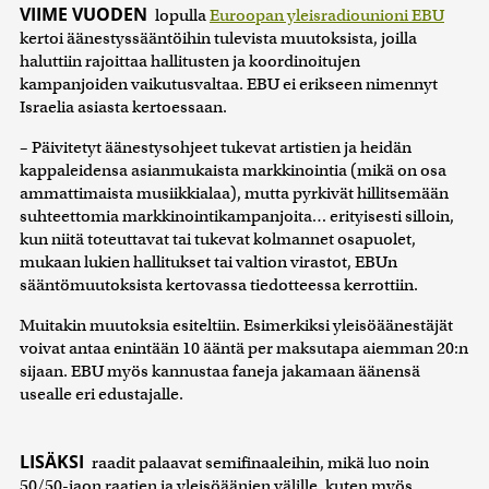
VIIME VUODEN
lopulla
Euroopan yleisradiounioni EBU
kertoi äänestyssääntöihin tulevista muutoksista, joilla
haluttiin rajoittaa hallitusten ja koordinoitujen
kampanjoiden vaikutusvaltaa. EBU ei erikseen nimennyt
Israelia asiasta kertoessaan.
– Päivitetyt äänestysohjeet tukevat artistien ja heidän
kappaleidensa asianmukaista markkinointia (mikä on osa
ammattimaista musiikkialaa), mutta pyrkivät hillitsemään
suhteettomia markkinointikampanjoita… erityisesti silloin,
kun niitä toteuttavat tai tukevat kolmannet osapuolet,
mukaan lukien hallitukset tai valtion virastot, EBUn
sääntömuutoksista kertovassa tiedotteessa kerrottiin.
Muitakin muutoksia esiteltiin. Esimerkiksi yleisöäänestäjät
voivat antaa enintään 10 ääntä per maksutapa aiemman 20:n
sijaan. EBU myös kannustaa faneja jakamaan äänensä
usealle eri edustajalle.
LISÄKSI
raadit palaavat semifinaaleihin, mikä luo noin
50/50-jaon raatien ja yleisöäänien välille, kuten myös