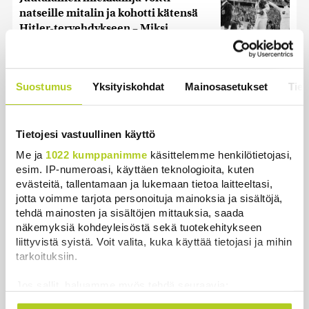
natseille mitalin ja kohotti kätensä
Hitler-tervehdykseen – Miksi
ihmeessä?
Uutiset
|
6.8.2026 21:31
Suostumus
Yksityiskohdat
Mainosasetukset
Tiet
Ihmiset kahmivat nyt näitä tuotteita
Lidleistä – ”Hittitrendi”
Uutiset
|
5.8.2026 21:21
Tietojesi vastuullinen käyttö
Me ja
1022 kumppanimme
käsittelemme henkilötietojasi,
Nämä ihmiset sairastuvat muita
esim. IP-numeroasi, käyttäen teknologioita, kuten
herkemmin sydän- ja
evästeitä, tallentamaan ja lukemaan tietoa laitteeltasi,
verisuonitauteihin, sanoo tutkimus
jotta voimme tarjota personoituja mainoksia ja sisältöjä,
Uutiset
|
5.8.2026 22:01
tehdä mainosten ja sisältöjen mittauksia, saada
näkemyksiä kohdeyleisöstä sekä tuotekehitykseen
Reuters: Ukraina on tuhonnut yli
liittyvistä syistä. Voit valita, kuka käyttää tietojasi ja mihin
tarkoituksiin.
miljoona neliömetriä Wildberriesin
varastotilaa
Jos sallit, haluamme myös tehdä seuraavia:
Uutiset
|
7.8.2026 21:55
Kerätä tietoja maantieteellisestä sijainnistasi,