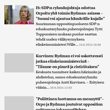
IS: SDP:n ryhmänjohtaja odottaa
Orpolta yhä toimia Rydman-asiassa –
"Suomi voi ajautua hämärälle kujalle"
Suurimman oppositiopuolueen SDP:n
eduskuntaryhmän puheenjohtajan Tytti
Tuppuraisen mukaan puolue saattaa
tehdä uuden välikysymyksen
elinkeinoministeri Wille...
24.6.2024 16:36
Kurvinen: Rydman ei voi uskottavasti
jatkaa elinkeinoministerinä –
"Tilanne on pimeä ja ristiriitainen"
Keskusta tuomitsee kaiken häirinnän ja
ahdistelun, sanoo eduskuntaryhmän
puheenjohtaja Antti Kurvinen. – Erityisen
väärin...
20.6.2024 12:33
"Poliittinen luottamus on mennyttä"–
Orpo ja Rydman joutuivat opposition
polttavaan juhannuslöylyyn