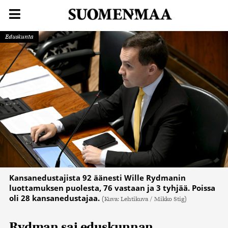
Eduskunta
Kansanedustajista 92 äänesti Wille Rydmanin
luottamuksen puolesta, 76 vastaan ja 3 tyhjää. Poissa
oli 28 kansanedustajaa.
(Kuva: Lehtikuva / Mikko Stig)
Rydman sai eduskunnan