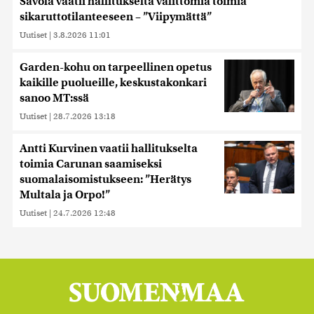
Savola vaatii hallitukselta välittömiä toimia
sikaruttotilanteeseen – ”Viipymättä”
Uutiset
|
3.8.2026 11:01
Garden-kohu on tarpeellinen opetus
kaikille puolueille, keskustakonkari
sanoo MT:ssä
Uutiset
|
28.7.2026 13:18
Antti Kurvinen vaatii hallitukselta
toimia Carunan saamiseksi
suomalaisomistukseen: ”Herätys
Multala ja Orpo!”
Uutiset
|
24.7.2026 12:48