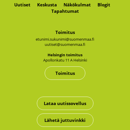
Uutiset
Keskusta
Näkökulmat
Blogit
Tapahtumat
Toimitus
etunimi.sukunimi@suomenmaa.fi
uutiset@suomenmaa.fi
Hel­sin­gin toi­mi­tus
Apol­lon­ka­tu 11 A Hel­sin­ki
Toimitus
Lataa uutissovellus
Lähetä juttuvinkki