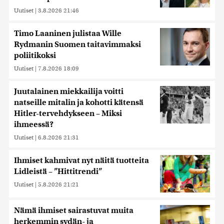
Uutiset
|
3.8.2026 21:46
Timo Laaninen julistaa Wille
Rydmanin Suomen taitavimmaksi
poliitikoksi
Uutiset
|
7.8.2026 18:09
Juutalainen miekkailija voitti
natseille mitalin ja kohotti kätensä
Hitler-tervehdykseen – Miksi
ihmeessä?
Uutiset
|
6.8.2026 21:31
Ihmiset kahmivat nyt näitä tuotteita
Lidleistä – ”Hittitrendi”
Uutiset
|
5.8.2026 21:21
Nämä ihmiset sairastuvat muita
herkemmin sydän- ja