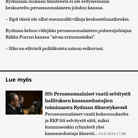
Rydmanin mukaan tilanteesta ei ole erityisemmin
keskusteltu perussuomalaisten johdon kanssa.
– Eipä tässä ole ollut enemmälti villoja keskustelunaiheeksi.
Rydman kehuu välejään perussuomalaisten puheenjohtajan
Riikka Purran kanssa ”aivan erinomaisiksi”.
– Hän on elävistä poliitikoista minun esikuvani.
Lue myös
HS: Perussuomalaiset vaatii selvitystä
hallituksen kansanedustajien
toiminnasta Rydman-äänestyksessä
Perussuomalaiset vaatii kokoomukselta
ja RKP:ltä selvitystä siitä, miksi
kummastakin ryhmästä yksi
kansanedustaja äänesti...
24.6.2024 17:08