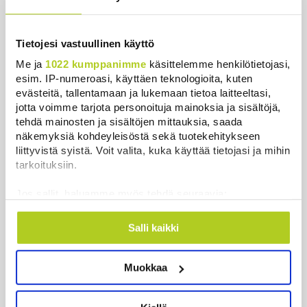
hänestä on Ylen gallupin todellinen
uutinen – ”Kokoomus maksaa siitä
hintaa”
Tietojesi vastuullinen käyttö
Uutiset
|
6.8.2026 11:56
Me ja
1022 kumppanimme
käsittelemme henkilötietojasi,
esim. IP-numeroasi, käyttäen teknologioita, kuten
evästeitä, tallentamaan ja lukemaan tietoa laitteeltasi,
jotta voimme tarjota personoituja mainoksia ja sisältöjä,
tehdä mainosten ja sisältöjen mittauksia, saada
Uusimmat
näkemyksiä kohdeyleisöstä sekä tuotekehitykseen
liittyvistä syistä. Voit valita, kuka käyttää tietojasi ja mihin
tarkoituksiin.
WSJ: Saksassa löytynyt drooni oli todennäköisesti
venäläinen
Jos sallit, haluamme myös tehdä seuraavia:
Uutiset
|
8.8.2026 16:19
Kerätä tietoja maantieteellisestä sijainnistasi,
mahdollisesti muutaman metrin tarkkuudella
Salli kaikki
Sikarutto tuo metsästysrajoituksia – vilkkain
Tunnistaa laitteesi skannaamalla sen
metsästyskausi käynnistyy Suomessa
ominaispiirteitä aktiivisesti (sormenjäljen
Uutiset
|
8.8.2026 15:00
Muokkaa
muodostaminen)
Lue lisää siitä, miten henkilötietojasi käsitellään ja miten
Bulgariassa on räjähtänyt drooni lähellä Romanian
voit määrittää asetuksesi
tiedot-osiossa
. Voit muuttaa