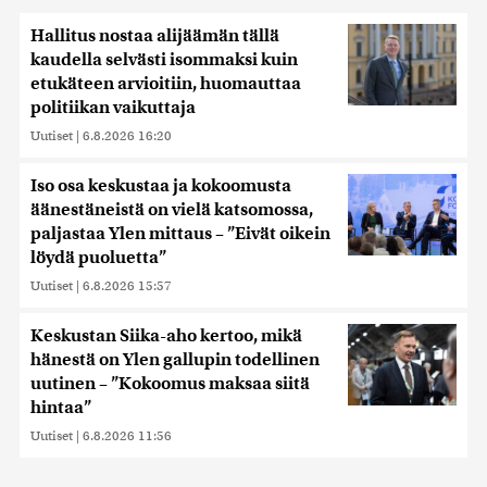
Hallitus nostaa alijäämän tällä
kaudella selvästi isommaksi kuin
etukäteen arvioitiin, huomauttaa
politiikan vaikuttaja
Uutiset
|
6.8.2026 16:20
Iso osa keskustaa ja kokoomusta
äänestäneistä on vielä katsomossa,
paljastaa Ylen mittaus – ”Eivät oikein
löydä puoluetta”
Uutiset
|
6.8.2026 15:57
Keskustan Siika-aho kertoo, mikä
hänestä on Ylen gallupin todellinen
uutinen – ”Kokoomus maksaa siitä
hintaa”
Uutiset
|
6.8.2026 11:56