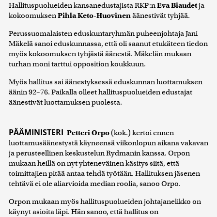
Hallituspuolueiden kansanedustajista RKP:n
Eva Biaudet
ja
kokoomuksen
Pihla Keto-Huovinen
äänestivät tyhjää.
Perussuomalaisten eduskuntaryhmän puheenjohtaja Jani
Mäkelä sanoi eduskunnassa, että oli saanut etukäteen tiedon
myös kokoomuksen tyhjästä äänestä. Mäkelän mukaan
turhan moni tarttui opposition koukkuun.
Myös hallitus sai äänestyksessä eduskunnan luottamuksen
äänin 92–76. Paikalla olleet hallituspuolueiden edustajat
äänestivät luottamuksen puolesta.
PÄÄMINISTERI
Petteri Orpo
(kok.) kertoi ennen
luottamusäänestystä käyneensä viikonlopun aikana vakavan
ja perusteellinen keskustelun Rydmanin kanssa. Orpon
mukaan heillä on nyt yhteneväinen käsitys siitä, että
toimittajien pitää antaa tehdä työtään. Hallituksen jäsenen
tehtävä ei ole aliarvioida median roolia, sanoo Orpo.
Orpon mukaan myös hallituspuolueiden johtajanelikko on
käynyt asioita läpi. Hän sanoo, että hallitus on