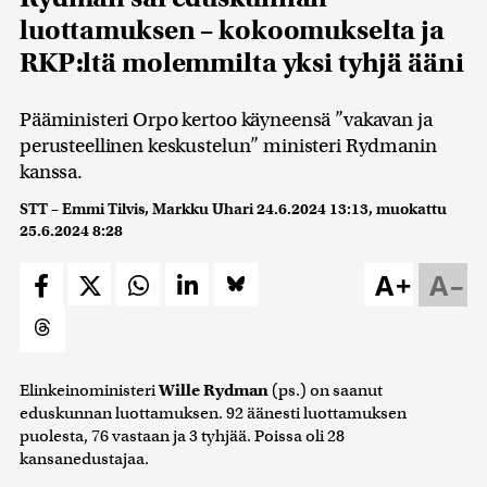
luottamuksen – kokoomukselta ja
RKP:ltä molemmilta yksi tyhjä ääni
Pääministeri Orpo kertoo käyneensä ”vakavan ja
perusteellinen keskustelun” ministeri Rydmanin
kanssa.
STT – Emmi Tilvis, Markku Uhari
24.6.2024 13:13
, muokattu
25.6.2024 8:28
A+
A–
Elinkeinoministeri
Wille Rydman
(ps.) on saanut
eduskunnan luottamuksen. 92 äänesti luottamuksen
puolesta, 76 vastaan ja 3 tyhjää. Poissa oli 28
kansanedustajaa.