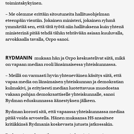
toimintakykyinen.
– Me olemme erittäin sitoutuneita hallitusohjelman
eteenpäin vientiin. Jokainen ministeri, jokainen ryhmä
ymmärtää sen, että tätä työtä niin hallituksena kuin yhtenä
ministerinä pitää tehdä tähän tehtävään asiaan kuuluvalla,
arvokkaalla tavalla, Orpo sanoi.
RYDMANIN
mukaan hän ja Orpo keskustelivat siitä, mikä
on vapaan median rooli länsimaisessa yhteiskunnassa.
– Meillä on varmasti hyvin yhteneväinen käsitys siitä, että
vapaa media on länsimaisen yhteiskunnan ja demokratian
kulmakivi, ja erityisesti median luotettavuus muodostaa
vakaan pohjan demokraattiselle yhteiskunnalle, sanoi
Rydman eduskunnassa äänestyksen jälkeen.
Rydman korosti sitä, että vapaassa yhteiskunnassa mediaa
pitää voida arvostella. Hänen mukaansa HS ansaitsee
kritiikkinsä Rydmania koskevasta jutusta jatkossakin.