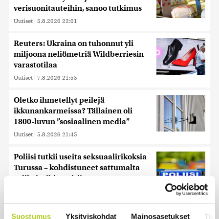
verisuonitauteihin, sanoo tutkimus
Uutiset
|
5.8.2026 22:01
Reuters: Ukraina on tuhonnut yli
miljoona neliömetriä Wildberriesin
varastotilaa
Uutiset
|
7.8.2026 21:55
Oletko ihmetellyt peilejä
ikkunankarmeissa? Tällainen oli
1800-luvun ”sosiaalinen media”
Uutiset
|
5.8.2026 21:45
Poliisi tutkii useita seksuaalirikoksia
Turussa – kohdistuneet sattumalta
valikoituihin naisiin
Uutiset
|
7.8.2026 10:55
Keskustan Siika-aho kertoo, mikä
Suostumus
Yksityiskohdat
Mainosasetukset
Tiet