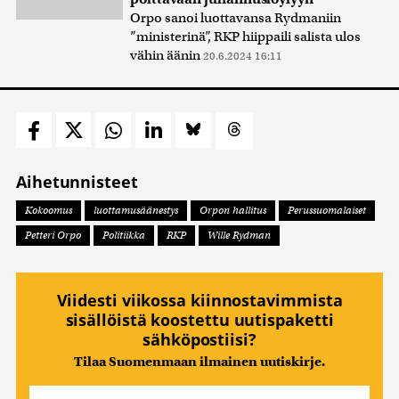
Orpo sanoi luottavansa Rydmaniin
”ministerinä”, RKP hiippaili salista ulos
vähin äänin
20.6.2024 16:11
Aihetunnisteet
Kokoomus
luottamusäänestys
Orpon hallitus
Perussuomalaiset
Petteri Orpo
Politiikka
RKP
Wille Rydman
Viidesti viikossa kiinnostavimmista
sisällöistä koostettu uutispaketti
sähköpostiisi?
Tilaa Suomenmaan ilmainen uutiskirje.