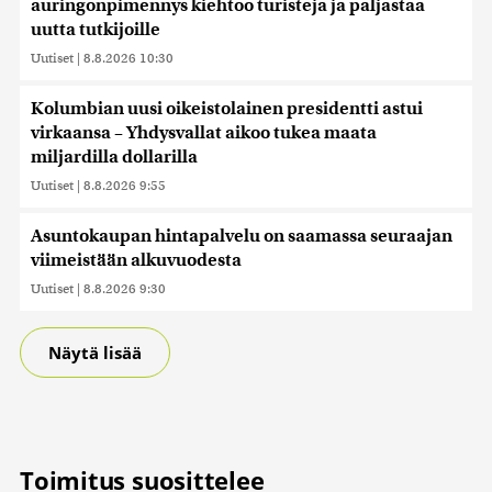
auringonpimennys kiehtoo turisteja ja paljastaa
uutta tutkijoille
Uutiset
|
8.8.2026 10:30
Kolumbian uusi oikeistolainen presidentti astui
virkaansa – Yhdysvallat aikoo tukea maata
miljardilla dollarilla
Uutiset
|
8.8.2026 9:55
Asuntokaupan hintapalvelu on saamassa seuraajan
viimeistään alkuvuodesta
Uutiset
|
8.8.2026 9:30
Näytä lisää
Toimitus suosittelee