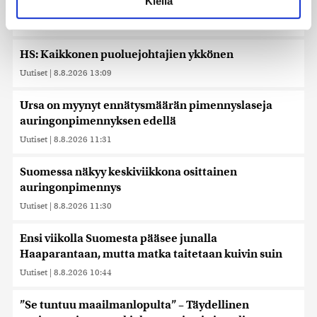
Kiellä
rajaa
suostumustasi tai peruuttaa sen milloin vain
evästeilmoituksessa.
Uutiset
|
8.8.2026 14:40
Käytämme evästeitä tarjoamamme sisällön ja mainosten
HS: Kaikkonen puoluejohtajien ykkönen
räätälöimiseen, sosiaalisen median ominaisuuksien
Uutiset
|
8.8.2026 13:09
tukemiseen ja kävijämäärämme analysoimiseen. Lisäksi
jaamme sosiaalisen median, mainosalan ja analytiikka-
Ursa on myynyt ennätysmäärän pimennyslaseja
alan kumppaneillemme tietoja siitä, miten käytät
auringonpimennyksen edellä
sivustoamme. Kumppanimme voivat yhdistää näitä
Uutiset
|
8.8.2026 11:31
tietoja muihin tietoihin, joita olet antanut heille tai joita on
kerätty, kun olet käyttänyt heidän palvelujaan. Tietoja
saatetaan myös siirtää ulkomaille.
Suomessa näkyy keskiviikkona osittainen
auringonpimennys
Uutiset
|
8.8.2026 11:30
Ensi viikolla Suomesta pääsee junalla
Haaparantaan, mutta matka taitetaan kuivin suin
Uutiset
|
8.8.2026 10:44
”Se tuntuu maailmanlopulta” – Täydellinen