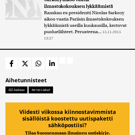
ilmastokokouksen lykkäämistä
Ranskan ex-presidentti Nicolas Sarkozy
aikoo vaatia Pariisin ilmastokokouksen
lykkäämistä useilla kuukausilla, kertovat
puoluelähteet. Perusteena...
15.11.2015
13:27
Aihetunnisteet
G2-kokous
terrori-iskut
Viidesti viikossa kiinnostavimmista
sisällöistä koostettu uutispaketti
sähköpostiisi?
Tilaa Suomenmaan ilmainen uutiskirje.