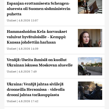
Espanjan erottamisesta Schengen-
alueesta oli Suomen sisäministerin
puhetta
Uutiset
|
4.8.2026 15:07
Hammashoidon Kela-korvaukset
valuivat hyvätuloisille – Kemppi:
Kansaa johdettiin harhaan
Uutiset
|
4.8.2026 14:39
Venäjä: Useita ihmisiä on kuollut
Ukrainan iskussa Moskovan alueelle
Uutiset
|
4.8.2026 7:49
Ukraina: Venäjä jahtaa siviilejä
drooneilla Hersonissa – videolla
drooni jahtaa torikauppiasta
Uutiset
|
4.8.2026 17:42