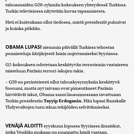
talousmaiden G20-ryhmän kokouksen yhteydessä Turkissa.
Turkin televisiossa näytettiin kuvaa tapaamisesta.
Heti ei kuitenkaan ollut tiedossa, mistä presidentit puhuivat
ja kuinka pitkään.
OBAMA LUPASI
aiemmin päivällä Turkissa tehostaa
ponnisteluja äärijärjestö Isisin nujertamiseksi Syyriassa.
G2-kokouksen odotetaan keskittyvän terrorismin vastaiseen
taisteluun Pariisin terrori-iskujen takia.
– G20 on perinteisesti ollut talouskysymyksiin keskittyvä
foorumi, mutta nyt taivaan ovat pimentäneet Pariisin
hirvittävät iskut, Obama sanoi lausunnossaan tavattuaan
Turkin presidentin
Tayyip Erdoganin
. Hän lupasi Ranskalle
Yhdysvaltojen tuen iskun tekijöiden selvittämiseksi.
VENÄJÄ ALOITTI
syyskuun lopussa Syyriassa ilmaiskut,
jotka Venäjän mukaan on suunnattu Isisiä vastaan.