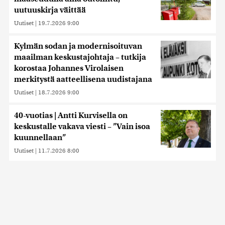
uutuuskirja väittää
Uutiset
|
19.7.2026 9:00
Kylmän sodan ja modernisoituvan
maailman keskustajohtaja – tutkija
korostaa Johannes Virolaisen
merkitystä aatteellisena uudistajana
Uutiset
|
18.7.2026 9:00
40-vuotias | Antti Kurvisella on
keskustalle vakava viesti – ”Vain isoa
kuunnellaan”
Uutiset
|
11.7.2026 8:00