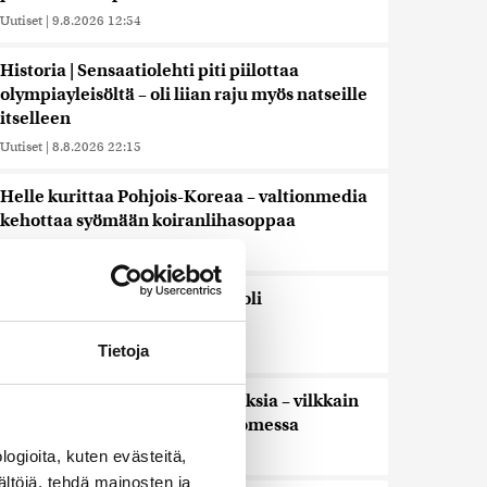
Uutiset
|
9.8.2026 12:54
Historia | Sensaatiolehti piti piilottaa
olympiayleisöltä – oli liian raju myös natseille
itselleen
Uutiset
|
8.8.2026 22:15
Helle kurittaa Pohjois-Koreaa – valtionmedia
kehottaa syömään koiranlihasoppaa
Uutiset
|
8.8.2026 22:06
WSJ: Saksassa löytynyt drooni oli
todennäköisesti venäläinen
Tietoja
Uutiset
|
8.8.2026 16:19
Sikarutto tuo metsästysrajoituksia – vilkkain
metsästyskausi käynnistyy Suomessa
Uutiset
|
8.8.2026 15:00
ogioita, kuten evästeitä,
ältöjä, tehdä mainosten ja