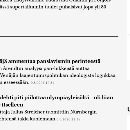
ssä supertaifuunin tuulet puhalsivat jopa yli 80
näjä ammentaa panslavismin perinteestä
h Arendtin analyysi pan-liikkeistä auttaa
näjän laajentumispolitiikan ideologista logiikkaa,
en esseessään.
9.8.2026 12:54
lehti piti piilottaa olympiayleisöltä – oli liian
 itselleen
taja Julius Streicher tuomittiin Nürnbergin
ehtensä takia kuolemaan
8.8.2026 22:15