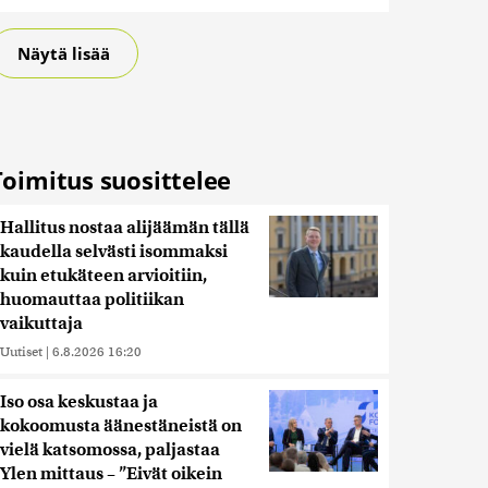
Näytä lisää
Toimitus suosittelee
Hallitus nostaa alijäämän tällä
kaudella selvästi isommaksi
kuin etukäteen arvioitiin,
huomauttaa politiikan
vaikuttaja
Uutiset
|
6.8.2026 16:20
Iso osa keskustaa ja
kokoomusta äänestäneistä on
vielä katsomossa, paljastaa
Ylen mittaus – ”Eivät oikein