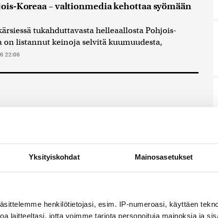
hjois-Koreaa – valtionmedia kehottaa syömään
siessä tukahduttavasta helleaallosta Pohjois-
 on listannut keinoja selvitä kuumuudesta,
6 22:06
sään ääri-ilmiöt
Ulkomaat
Yksityiskohdat
Mainosasetukset
nnostavimmista sisällöistä
aketti sähköpostiisi?
äsittelemme henkilötietojasi, esim. IP-numeroasi, käyttäen teknol
a laitteeltasi, jotta voimme tarjota personoituja mainoksia ja sis
n ilmainen uutiskirje.