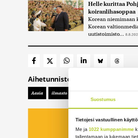
Helle kurittaa Po
koiranlihasoppaa
Korean niemimaan kär
Korean valtionmedia
uutistoimisto...
8.8.202
Aihetunnisteet
Aasia
ilmasto
Kiina
luonnonkatastrofit
Suostumus
Viidesti viikossa kii
Tietojesi vastuullinen käyttö
koostettu uutisp
Me ja
1022 kumppanimme
k
tallentamaan ja lukemaan tieto
Tilaa Suomenmaa