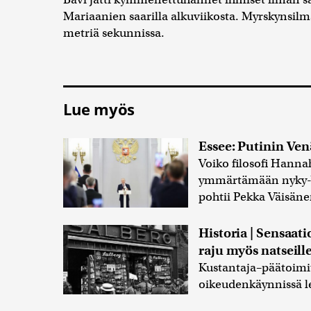
Mariaanien saarilla alkuviikosta. Myrskynsilmä
metriä sekunnissa.
Lue myös
Essee: Putinin Ve
Voiko filosofi Hanna
ymmärtämään nyky-Ve
pohtii Pekka Väisän
Historia | Sensaatio
raju myös natseille
Kustantaja–päätoimit
oikeudenkäynnissä l