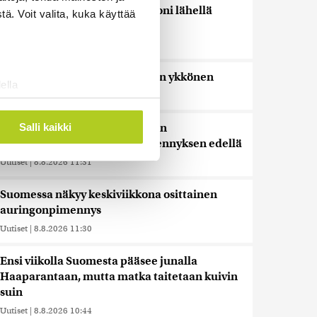
Bulgariassa on räjähtänyt drooni lähellä
ä. Voit valita, kuka käyttää
Romanian rajaa
Uutiset
|
8.8.2026 14:40
HS: Kaikkonen puoluejohtajien ykkönen
ella
Uutiset
|
8.8.2026 13:09
ostaminen)
ossa
. Voit muuttaa
Salli kaikki
Ursa on myynyt ennätysmäärän
pimennyslaseja auringonpimennyksen edellä
Uutiset
|
8.8.2026 11:31
 ominaisuuksien tukemiseen
tiikka-alan
Suomessa näkyy keskiviikkona osittainen
ietoja muihin tietoihin, joita
auringonpimennys
 myös siirtää ulkomaille.
Uutiset
|
8.8.2026 11:30
Ensi viikolla Suomesta pääsee junalla
Haaparantaan, mutta matka taitetaan kuivin
suin
Uutiset
|
8.8.2026 10:44