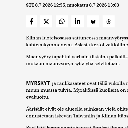
STT
8.7.2026 12:55
, muokattu
8.7.2026 13:03
Kiinan luoteisosassa sattuneessa maanvyöryssä
kahteenkymmeneen. Asiasta kertoi valtiolline
Maanvyöry tapahtui varhain tiistaina paikalli
mukaan maanvyöryn syitä yhä selvitetään.
MYRSKYT
ja rankkasateet ovat tällä viikolla
muun muassa tulvia. Myräköissä kuolleita on ra
evakuoitu.
Äärisäät eivät ole alueella suinkaan vielä ohi
ennustetaan iskevän Taiwaniin ja Kiinan itäos
Bavi jätti kymmenettuhannet ihmiset ilman sä