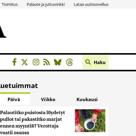
Toimitus
Palaute ja juttuvinkki
Lataa uutissovellus
Haku
Luetuimmat
Päivä
Viikko
Kuukausi
Palautitko puistosta löydetyt
pullot tai pakastitko marjat
ennen myyntiä? Verottaja
vaatii osansa