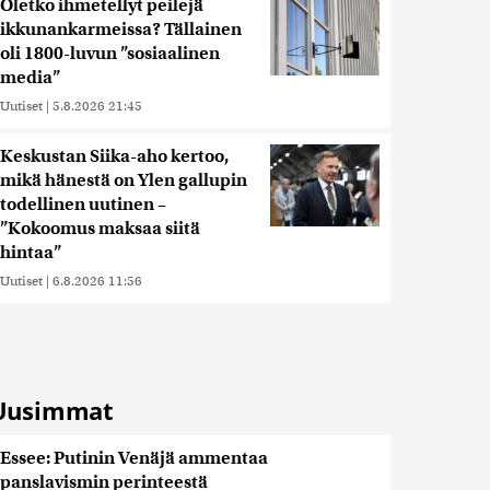
Oletko ihmetellyt peilejä
ikkunankarmeissa? Tällainen
oli 1800-luvun ”sosiaalinen
media”
Uutiset
|
5.8.2026 21:45
Keskustan Siika-aho kertoo,
mikä hänestä on Ylen gallupin
todellinen uutinen –
”Kokoomus maksaa siitä
hintaa”
Uutiset
|
6.8.2026 11:56
Uusimmat
Essee: Putinin Venäjä ammentaa
panslavismin perinteestä