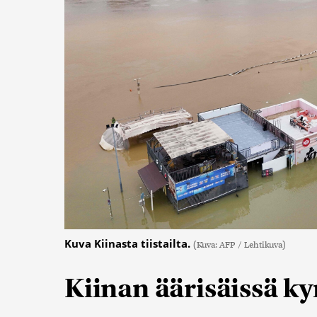
Kuva Kiinasta tiistailta.
(Kuva: AFP / Lehtikuva)
Kiinan äärisäissä k