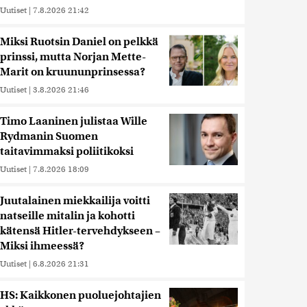
Uutiset
|
7.8.2026 21:42
Miksi Ruotsin Daniel on pelkkä
prinssi, mutta Norjan Mette-
Marit on kruununprinsessa?
Uutiset
|
3.8.2026 21:46
Timo Laaninen julistaa Wille
Rydmanin Suomen
taitavimmaksi poliitikoksi
Uutiset
|
7.8.2026 18:09
Juutalainen miekkailija voitti
natseille mitalin ja kohotti
kätensä Hitler-tervehdykseen –
Miksi ihmeessä?
Uutiset
|
6.8.2026 21:31
HS: Kaikkonen puoluejohtajien