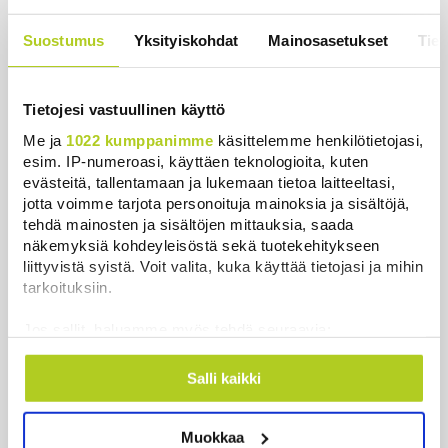
Uutiset
|
5.8.2026 23:00
Suostumus
Yksityiskohdat
Mainosasetukset
Tiet
Lohi roimi Purran esitystä Ylellä: ”Nyt
olisi ollut viimeinen hetki ottaa järki
käteen”
Tietojesi vastuullinen käyttö
Uutiset
|
5.8.2026 14:40
Me ja
1022 kumppanimme
käsittelemme henkilötietojasi,
esim. IP-numeroasi, käyttäen teknologioita, kuten
evästeitä, tallentamaan ja lukemaan tietoa laitteeltasi,
jotta voimme tarjota personoituja mainoksia ja sisältöjä,
tehdä mainosten ja sisältöjen mittauksia, saada
näkemyksiä kohdeyleisöstä sekä tuotekehitykseen
Uusimmat
liittyvistä syistä. Voit valita, kuka käyttää tietojasi ja mihin
tarkoituksiin.
Lämpöennätys meni uusiksi Slovakiassa toisena
päivänä peräkkäin
Jos sallit, haluamme myös tehdä seuraavia:
Uutiset
|
6.8.2026 18:44
Kerätä tietoja maantieteellisestä sijainnistasi,
mahdollisesti muutaman metrin tarkkuudella
Salli kaikki
Valtiovarainministeriön leikkausehdotus voi
Tunnistaa laitteesi skannaamalla sen
pidentää Kelan käsittelyaikoja
ominaispiirteitä aktiivisesti (sormenjäljen
Muokkaa
muodostaminen)
Uutiset
|
6.8.2026 17:16