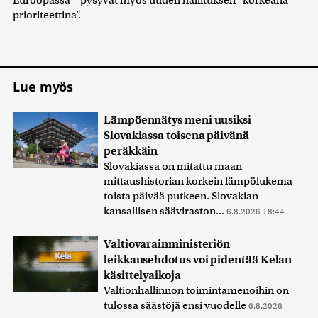
prioriteettina”.
Lue myös
Lämpöennätys meni uusiksi
Slovakiassa toisena päivänä
peräkkäin
Slovakiassa on mitattu maan
mittaushistorian korkein lämpölukema
toista päivää putkeen. Slovakian
kansallisen sääviraston...
6.8.2026 18:44
Valtiovarainministeriön
leikkausehdotus voi pidentää Kelan
käsittelyaikoja
Valtionhallinnon toimintamenoihin on
tulossa säästöjä ensi vuodelle
6.8.2026