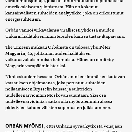
varatoimitusjohtaja, jolla on tohtorintutkinto diplomatiasta
amerikkalaisesta yliopistosta. Hän on kokenut
kansainvälisten suhteiden analyytikko, joka on erikoistunut
energiasuhteisiin.
Orbán vannoi virkavalansa virallisesti yhdessä muiden
Unkarin hallituksen ministereiden kanssa tiistai-iltapäivänä.
The Timesin mukaan Orbánista on tulossa yksi
Péter
Magyarin
, 45, johtaman uuden hallituksen
vaikutusvaltaisimmista hahmoista. Hänet on nimitetty
Magyarin varapääministeriksi.
Nimityskuulemisessaan Orbán antoi ensimmäisen kattavan
katsauksen ohjelmaansa, joka perustuu suhteiden
nollaamiseen Brysselin kanssa ja suhteiden
uudelleenarviointiin Moskovan suuntaan. Yksi osa
uudelleenarviointia saattaa olla myös aiemmin alassa
pidettyjen kahdenvälisten sopimusten julkistaminen.
ORBÁN MYÖNSI
, ettei Unkarin syvää kytköstä Venäjään