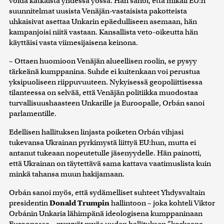
voida katkaista yhdessä yössä. Hän sanoi, että mikäli EU:n
suunnitelmat uusista Venäjän-vastaisista pakotteista
uhkaisivat asettaa Unkarin epäedulliseen asemaan, hän
kampanjoisi niitä vastaan. Kansallista veto-oikeutta hän
käyttäisi vasta viimesijaisena keinona.
– Ottaen huomioon Venäjän alueellisen roolin, se pysyy
tärkeänä kumppanina. Suhde ei kuitenkaan voi perustua
yksipuoliseen riippuvuuteen. Nykyisessä geopoliittisessa
tilanteessa on selvää, että Venäjän politiikka muodostaa
turvallisuushaasteen Unkarille ja Euroopalle, Orbán sanoi
parlamentille.
Edellisen hallituksen linjasta poiketen Orbán vihjasi
tukevansa Ukrainan pyrkimystä liittyä EU:hun, mutta ei
antanut tukeaan nopeutetulle jäsenyydelle. Hän painotti,
että Ukrainan on täytettävä sama kattava vaatimuslista kuin
minkä tahansa muun hakijamaan.
Orbán sanoi myös, että sydämelliset suhteet Yhdysvaltain
presidentin
Donald Trumpin
hallintoon – joka kohteli Viktor
Orbánin Unkaria lähimpänä ideologisena kumppaninaan
Euroopassa – pysyvät myös uuden hallituksen ”korkeana