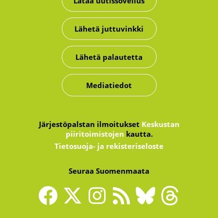
Lataa uutissovellus
Lähetä juttuvinkki
Lähetä palautetta
Mediatiedot
Järjestöpalstan ilmoitukset
Keskustan
piiritoimistojen
kautta.
Tietosuoja- ja rekisteriseloste
Seuraa Suomenmaata