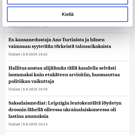
Lue lisää siitä, miten henkilötietojasi käsitellään ja miten
voit määrittää asetuksesi
tiedot-osiossa
. Voit muuttaa
Liettuan sotilastiedustelun mukaan Venäjä
Kiellä
suostumustasi tai peruuttaa sen milloin vain
harkitsee hyökkäyksiä Baltiaan
evästeilmoituksessa.
Uutiset
|
6.8.2026 17:12
Käytämme evästeitä tarjoamamme sisällön ja mainosten
Ex-kansanedustaja Ano Turtiaista ja hänen
räätälöimiseen, sosiaalisen median ominaisuuksien
vaimoaan syytetään törkeistä talousrikoksista
tukemiseen ja kävijämäärämme analysoimiseen. Lisäksi
Uutiset
|
6.8.2026 16:45
jaamme sosiaalisen median, mainosalan ja analytiikka-
alan kumppaneillemme tietoja siitä, miten käytät
sivustoamme. Kumppanimme voivat yhdistää näitä
Hallitus nostaa alijäämän tällä kaudella selvästi
tietoja muihin tietoihin, joita olet antanut heille tai joita on
isommaksi kuin etukäteen arvioitiin, huomauttaa
kerätty, kun olet käyttänyt heidän palvelujaan. Tietoja
politiikan vaikuttaja
saatetaan myös siirtää ulkomaille.
Uutiset
|
6.8.2026 16:20
Saksalaismediat: Leipzigin lentokentältä löydetyn
droonin lähellä olleessa ukrainalaiskoneessa oli
lastina ammuksia
Uutiset
|
6.8.2026 16:14