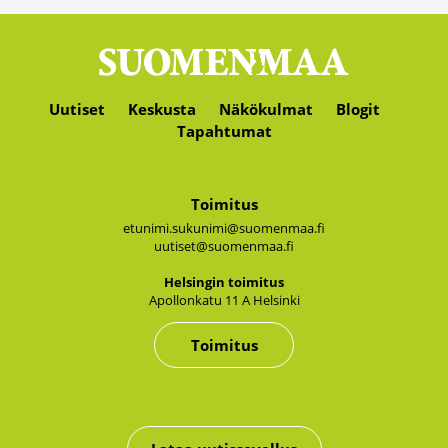
Uutiset
Keskusta
Näkökulmat
Blogit
Tapahtumat
Toimitus
etunimi.sukunimi@suomenmaa.fi
uutiset@suomenmaa.fi
Hel­sin­gin toi­mi­tus
Apol­lon­ka­tu 11 A Hel­sin­ki
Toimitus