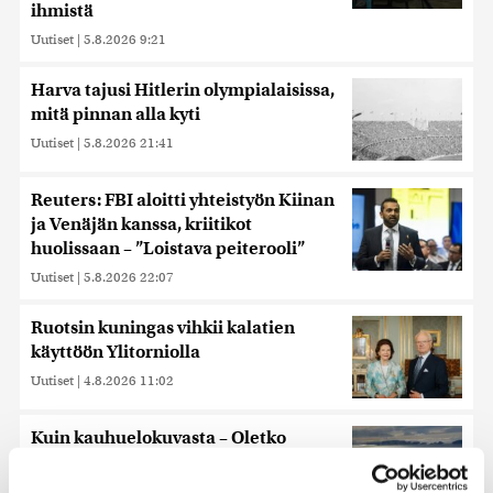
ihmistä
Uutiset
|
5.8.2026 9:21
Harva tajusi Hitlerin olympialaisissa,
mitä pinnan alla kyti
Uutiset
|
5.8.2026 21:41
Reuters: FBI aloitti yhteistyön Kiinan
ja Venäjän kanssa, kriitikot
huolissaan – ”Loistava peiterooli”
Uutiset
|
5.8.2026 22:07
Ruotsin kuningas vihkii kalatien
käyttöön Ylitorniolla
Uutiset
|
4.8.2026 11:02
Kuin kauhuelokuvasta – Oletko
kuullut Etelämantereen
Veriputouksesta?