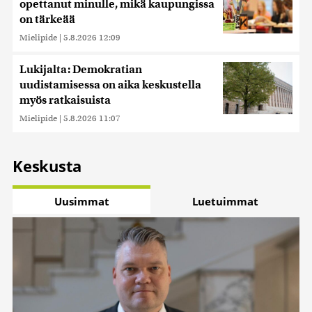
opettanut minulle, mikä kaupungissa
on tärkeää
Mielipide
|
5.8.2026 12:09
Lukijalta: Demokratian
uudistamisessa on aika keskustella
myös ratkaisuista
Mielipide
|
5.8.2026 11:07
Keskusta
Uusimmat
Luetuimmat