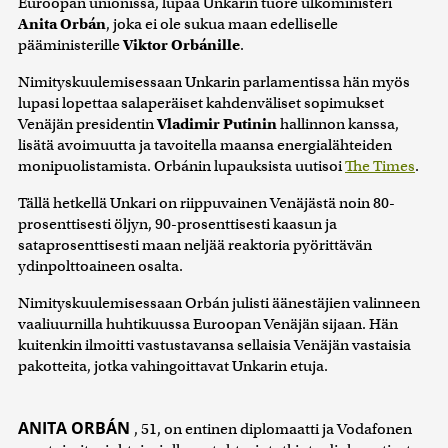
Euroopan unionissa, lupaa Unkarin tuore ulkoministeri
Anita Orbán
, joka ei ole sukua maan edelliselle
pääministerille
Viktor Orbánille
.
Nimityskuulemisessaan Unkarin parlamentissa hän myös
lupasi lopettaa salaperäiset kahdenväliset sopimukset
Venäjän presidentin
Vladimir Putinin
hallinnon kanssa,
lisätä avoimuutta ja tavoitella maansa energialähteiden
monipuolistamista. Orbánin lupauksista uutisoi
The Times
.
Tällä hetkellä Unkari on riippuvainen Venäjästä noin 80-
prosenttisesti öljyn, 90-prosenttisesti kaasun ja
sataprosenttisesti maan neljää reaktoria pyörittävän
ydinpolttoaineen osalta.
Nimityskuulemisessaan Orbán julisti äänestäjien valinneen
vaaliuurnilla huhtikuussa Euroopan Venäjän sijaan. Hän
kuitenkin ilmoitti vastustavansa sellaisia Venäjän vastaisia
pakotteita, jotka vahingoittavat Unkarin etuja.
ANITA ORBÁN
, 51, on entinen diplomaatti ja Vodafonen