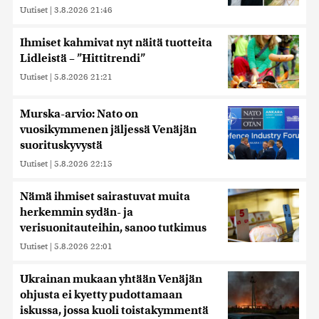
Uutiset
|
3.8.2026 21:46
Ihmiset kahmivat nyt näitä tuotteita
Lidleistä – ”Hittitrendi”
Uutiset
|
5.8.2026 21:21
Murska-arvio: Nato on
vuosikymmenen jäljessä Venäjän
suorituskyvystä
Uutiset
|
5.8.2026 22:15
Nämä ihmiset sairastuvat muita
herkemmin sydän- ja
verisuonitauteihin, sanoo tutkimus
Uutiset
|
5.8.2026 22:01
Ukrainan mukaan yhtään Venäjän
ohjusta ei kyetty pudottamaan
iskussa, jossa kuoli toistakymmentä