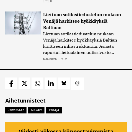
17:16
Liettuan sotilastiedustelun mukaan
Venäjä harkitsee hyökkäyksiä
Baltiaan
Liettuan sotilastiedustelun mukaan
Venäjä harkitsee hyökkäyksiä Baltian
kriittiseen infrastruktuuriin. Asiasta
raportoi liettualainen uutissivusto...
6.8.2026 17:12
Aihetunnisteet
Ulkomaat
Unkari
Venäjä
Viidesti viikossa kiinnostavimmista