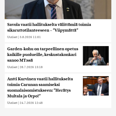
Savola vaatii hallitukselta välittömiä toimia
sikaruttotilanteeseen – ”Viipymättä”
Uutiset
|
3.8.2026 11:01
Garden-kohu on tarpeellinen opetus
kaikille puolueille, keskustakonkari
sanoo MT:ssä
Uutiset
|
28.7.2026 13:18
Antti Kurvinen vaatii hallitukselta
toimia Carunan saamiseksi
suomalaisomistukseen: ”Herätys
Multala ja Orpo!”
Uutiset
|
24.7.2026 12:48