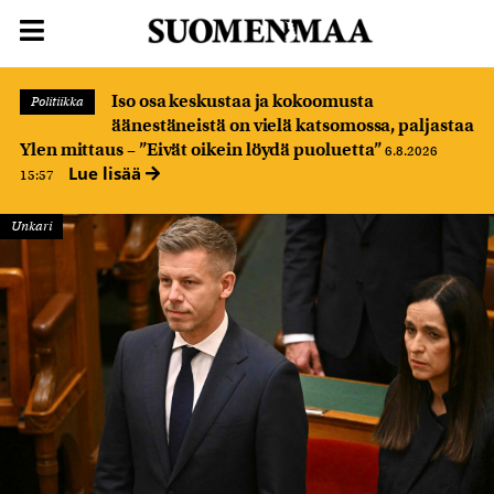
Iso osa keskustaa ja kokoomusta
Politiikka
äänestäneistä on vielä katsomossa, paljastaa
Ylen mittaus – ”Eivät oikein löydä puoluetta”
6.8.2026
Lue lisää
15:57
Unkari