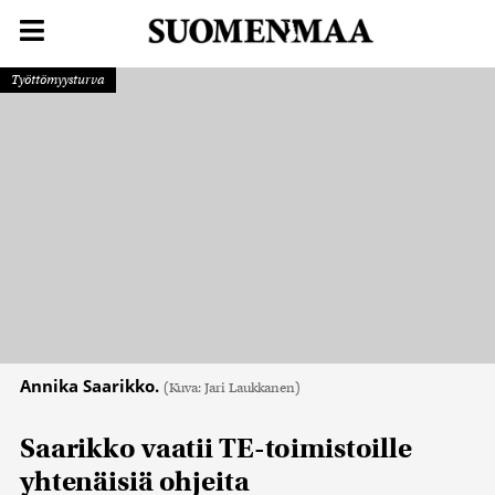
Työttömyysturva
Annika Saarikko.
(Kuva: Jari Laukkanen)
Saarikko vaatii TE-toimistoille
yhtenäisiä ohjeita