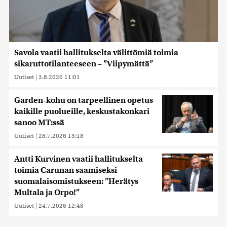
Savola vaatii hallitukselta välittömiä toimia
sikaruttotilanteeseen – ”Viipymättä”
Uutiset
|
3.8.2026 11:01
Garden-kohu on tarpeellinen opetus
kaikille puolueille, keskustakonkari
sanoo MT:ssä
Uutiset
|
28.7.2026 13:18
Antti Kurvinen vaatii hallitukselta
toimia Carunan saamiseksi
suomalaisomistukseen: ”Herätys
Multala ja Orpo!”
Uutiset
|
24.7.2026 12:48