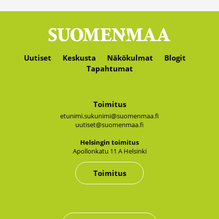
Uutiset
Keskusta
Näkökulmat
Blogit
Tapahtumat
Toimitus
etunimi.sukunimi@suomenmaa.fi
uutiset@suomenmaa.fi
Hel­sin­gin toi­mi­tus
Apol­lon­ka­tu 11 A Hel­sin­ki
Toimitus