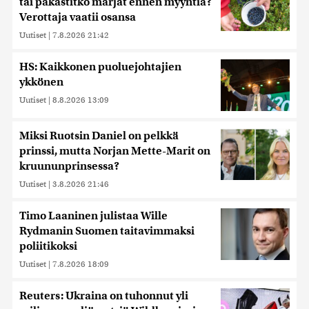
tai pakastitko marjat ennen myyntiä?
Verottaja vaatii osansa
Uutiset
|
7.8.2026 21:42
HS: Kaikkonen puoluejohtajien
ykkönen
Uutiset
|
8.8.2026 13:09
Miksi Ruotsin Daniel on pelkkä
prinssi, mutta Norjan Mette-Marit on
kruununprinsessa?
Uutiset
|
3.8.2026 21:46
Timo Laaninen julistaa Wille
Rydmanin Suomen taitavimmaksi
poliitikoksi
Uutiset
|
7.8.2026 18:09
Reuters: Ukraina on tuhonnut yli