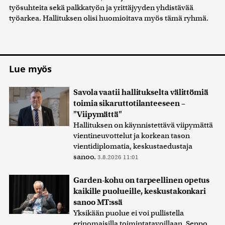
työsuhteita sekä palkkatyön ja yrittäjyyden yhdistävää
työarkea. Hallituksen olisi huomioitava myös tämä ryhmä.
Lue myös
Savola vaatii hallitukselta välittömiä
toimia sikaruttotilanteeseen –
"Viipymättä"
Hallituksen on käynnistettävä viipymättä
vientineuvottelut ja korkean tason
vientidiplomatia, keskustaedustaja
sanoo.
3.8.2026 11:01
Garden-kohu on tarpeellinen opetus
kaikille puolueille, keskustakonkari
sanoo MT:ssä
Yksikään puolue ei voi pullistella
erinomaisilla toimintatavoillaan, Seppo