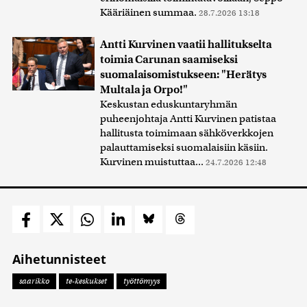
Kääriäinen summaa.
28.7.2026 13:18
Antti Kurvinen vaatii hallitukselta
toimia Carunan saamiseksi
suomalaisomistukseen: "Herätys
Multala ja Orpo!"
Keskustan eduskuntaryhmän
puheenjohtaja Antti Kurvinen patistaa
hallitusta toimimaan sähköverkkojen
palauttamiseksi suomalaisiin käsiin.
Kurvinen muistuttaa...
24.7.2026 12:48
Aihetunnisteet
saarikko
te-keskukset
työttömyys