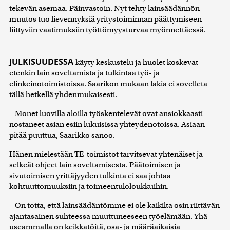
tekevän asemaa. Päinvastoin. Nyt tehty lainsäädännön
muutos tuo lievennyksiä yritystoiminnan päättymiseen
liittyviin vaatimuksiin työttömyysturvaa myönnettäessä.
JULKISUUDESSA
käyty keskustelu ja huolet koskevat
etenkin lain soveltamista ja tulkintaa työ- ja
elinkeinotoimistoissa. Saarikon mukaan lakia ei sovelleta
tällä hetkellä yhdenmukaisesti.
– Monet luovilla aloilla työskentelevät ovat ansiokkaasti
nostaneet asian esiin lukuisissa yhteydenotoissa. Asiaan
pitää puuttua, Saarikko sanoo.
Hänen mielestään TE-toimistot tarvitsevat yhtenäiset ja
selkeät ohjeet lain soveltamisesta. Päätoimisen ja
sivutoimisen yrittäjyyden tulkinta ei saa johtaa
kohtuuttomuuksiin ja toimeentuloloukkuihin.
– On totta, että lainsäädäntömme ei ole kaikilta osin riittävän
ajantasainen suhteessa muuttuneeseen työelämään. Yhä
useammalla on keikkatöitä, osa- ja määräaikaisia