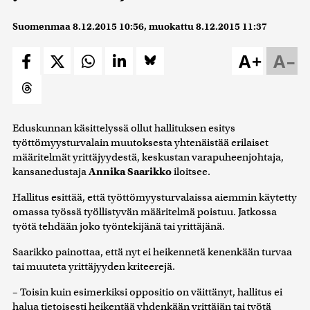
Suomenmaa
8.12.2015 10:56
, muokattu
8.12.2015 11:37
A+
A–
Eduskunnan käsittelyssä ollut hallituksen esitys
työttömyysturvalain muutoksesta yhtenäistää erilaiset
määritelmät yrittäjyydestä, keskustan varapuheenjohtaja,
kansanedustaja
Annika Saarikko
iloitsee.
Hallitus esittää, että työttömyysturvalaissa aiemmin käytetty
omassa työssä työllistyvän määritelmä poistuu. Jatkossa
työtä tehdään joko työntekijänä tai yrittäjänä.
Saarikko painottaa, että nyt ei heikennetä kenenkään turvaa
tai muuteta yrittäjyyden kriteerejä.
– Toisin kuin esimerkiksi oppositio on väittänyt, hallitus ei
halua tietoisesti heikentää yhdenkään yrittäjän tai työtä