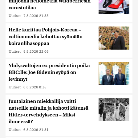
miljoona neliömetriä Wildberriesin
varastotilaa
Uutiset
|
7.8.2026 21:55
Helle kurittaa Pohjois-Koreaa –
valtionmedia kehottaa syömään
koiranlihasoppaa
Uutiset
|
8.8.2026 22:06
Yhdysvaltojen ex-presidentin poika
BBC:lle: Joe Bidenin syöpä on
levinnyt
Uutiset
|
8.8.2026 8:15
Juutalainen miekkailija voitti
natseille mitalin ja kohotti kätensä
Hitler-tervehdykseen – Miksi
ihmeessä?
Uutiset
|
6.8.2026 21:31