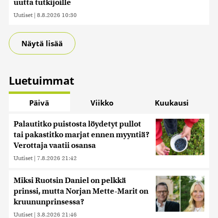
uutta tutkijoille
Uutiset
|
8.8.2026 10:30
Näytä lisää
Luetuimmat
Päivä
Viikko
Kuukausi
Palautitko puistosta löydetyt pullot
tai pakastitko marjat ennen myyntiä?
Verottaja vaatii osansa
Uutiset
|
7.8.2026 21:42
Miksi Ruotsin Daniel on pelkkä
prinssi, mutta Norjan Mette-Marit on
kruununprinsessa?
Uutiset
|
3.8.2026 21:46