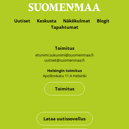
Uutiset
Keskusta
Näkökulmat
Blogit
Tapahtumat
Toimitus
etunimi.sukunimi@suomenmaa.fi
uutiset@suomenmaa.fi
Hel­sin­gin toi­mi­tus
Apol­lon­ka­tu 11 A Hel­sin­ki
Toimitus
Lataa uutissovellus