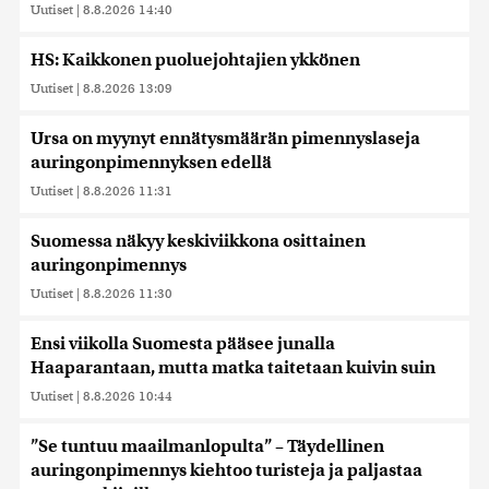
Uutiset
|
8.8.2026 14:40
HS: Kaikkonen puoluejohtajien ykkönen
Uutiset
|
8.8.2026 13:09
Ursa on myynyt ennätysmäärän pimennyslaseja
auringonpimennyksen edellä
Uutiset
|
8.8.2026 11:31
Suomessa näkyy keskiviikkona osittainen
auringonpimennys
Uutiset
|
8.8.2026 11:30
Ensi viikolla Suomesta pääsee junalla
Haaparantaan, mutta matka taitetaan kuivin suin
Uutiset
|
8.8.2026 10:44
”Se tuntuu maailmanlopulta” – Täydellinen
auringonpimennys kiehtoo turisteja ja paljastaa