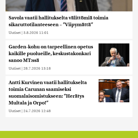
Savola vaatii hallitukselta välittömiä toimia
sikaruttotilanteeseen – ”Viipymättä”
Uutiset
|
3.8.2026 11:01
Garden-kohu on tarpeellinen opetus
kaikille puolueille, keskustakonkari
sanoo MT:ssä
Uutiset
|
28.7.2026 13:18
Antti Kurvinen vaatii hallitukselta
toimia Carunan saamiseksi
suomalaisomistukseen: ”Herätys
Multala ja Orpo!”
Uutiset
|
24.7.2026 12:48