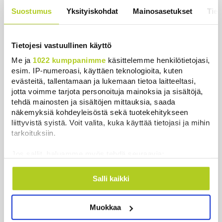
hintaa”
Suostumus
Yksityiskohdat
Mainosasetukset
Tiet
Uutiset
|
6.8.2026 11:56
Tietojesi vastuullinen käyttö
Me ja
1022 kumppanimme
käsittelemme henkilötietojasi,
esim. IP-numeroasi, käyttäen teknologioita, kuten
Uutiset
evästeitä, tallentamaan ja lukemaan tietoa laitteeltasi,
jotta voimme tarjota personoituja mainoksia ja sisältöjä,
Uusimmat
Luetuimmat
tehdä mainosten ja sisältöjen mittauksia, saada
näkemyksiä kohdeyleisöstä sekä tuotekehitykseen
liittyvistä syistä. Voit valita, kuka käyttää tietojasi ja mihin
tarkoituksiin.
Jos sallit, haluamme myös tehdä seuraavia:
Kerätä tietoja maantieteellisestä sijainnistasi,
mahdollisesti muutaman metrin tarkkuudella
Salli kaikki
Tunnistaa laitteesi skannaamalla sen
ominaispiirteitä aktiivisesti (sormenjäljen
Muokkaa
muodostaminen)
Lue lisää siitä, miten henkilötietojasi käsitellään ja miten