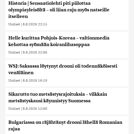
Historia | Sensaatiolehti piti piilottaa
olympiayleisöltä – oli liian raju myös natseille
itselleen
Uutiset
|
8.8.2026 22:15
Helle kurittaa Pohjois-Koreaa – valtionmedia
kehottaa syömään koiranlihasoppaa
Uutiset
|
8.8.2026 22:06
WSJ: Saksassa löytynyt drooni oli todennäköisesti
venäläinen
Uutiset
|
8.8.2026 16:19
Sikarutto tuo metsästysrajoituksia – vilkkain
metsästyskausi käynnistyy Suomessa
Uutiset
|
8.8.2026 15:00
Bulgariassa on räjähtänyt drooni lähellä Romanian
rajaa