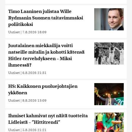
Timo Laaninen julistaa Wille
Rydmanin Suomen taitavimmaksi
poliitikoksi
Uutiset
|
7.8.2026 18:09
Juutalainen miekkailija voitti
natseille mitalin ja kohotti kätensä
Hitler-tervehdykseen – Miksi
ihmeessä?
Uutiset
|
6.8.2026 21:31
HS: Kaikkonen puoluejohtajien
ykkönen
Uutiset
|
8.8.2026 13:09
Ihmiset kahmivat nyt näitä tuotteita
Lidleistä – ”Hittitrendi”
Uutiset
|
5.8.2026 21:21