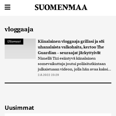
vloggaaja
Kiinalainen vloggaaja grillasi ja söi
Ulkomaat
uhanalaista valkohaita, kertoo The
Guardian – seuraajat järkyttyivät
Nimellä Tizi esiintyvä kiinalainen
somevaikuttaja joutui poliisitutkintaan
julkaistuaan videon, jolla hän avaa kaksi...
2.8.2022 23:29
Uusimmat