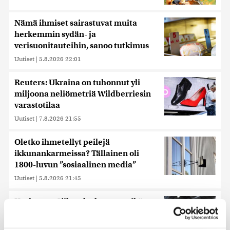
Nämä ihmiset sairastuvat muita
herkemmin sydän- ja
verisuonitauteihin, sanoo tutkimus
Uutiset
|
5.8.2026 22:01
Reuters: Ukraina on tuhonnut yli
miljoona neliömetriä Wildberriesin
varastotilaa
Uutiset
|
7.8.2026 21:55
Oletko ihmetellyt peilejä
ikkunankarmeissa? Tällainen oli
1800-luvun ”sosiaalinen media”
Uutiset
|
5.8.2026 21:45
Keskustan Siika-aho kertoo, mikä
hänestä on Ylen gallupin todellinen
uutinen – ”Kokoomus maksaa siitä