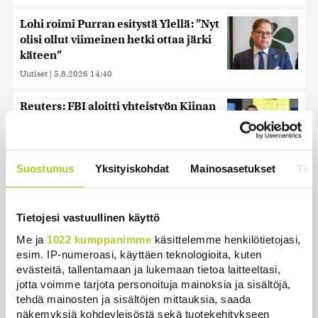
Lohi roimi Purran esitystä Ylellä: ”Nyt
olisi ollut viimeinen hetki ottaa järki
käteen”
Uutiset
|
5.8.2026 14:40
Reuters: FBI aloitti yhteistyön Kiinan
ja Venäjän kanssa, kriitikot
huolissaan – ”Loistava peiterooli”
Uutiset
|
5.8.2026 22:07
Suostumus
Yksityiskohdat
Mainosasetukset
Tiet
Hammashoidon Kela-korvaukset
valuivat hyvätuloisille – Kemppi:
Tietojesi vastuullinen käyttö
Kansaa johdettiin harhaan
Uutiset
|
4.8.2026 14:39
Me ja
1022 kumppanimme
käsittelemme henkilötietojasi,
esim. IP-numeroasi, käyttäen teknologioita, kuten
evästeitä, tallentamaan ja lukemaan tietoa laitteeltasi,
Nämä ihmiset sairastuvat muita
jotta voimme tarjota personoituja mainoksia ja sisältöjä,
herkemmin sydän- ja
tehdä mainosten ja sisältöjen mittauksia, saada
verisuonitauteihin, sanoo tutkimus
näkemyksiä kohdeyleisöstä sekä tuotekehitykseen