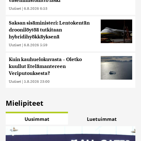
vasemmistoliitto laski
kerätty, kun olet käyttänyt heidän palvelujaan. Tietoja
Uutiset
|
6.8.2026 6:53
saatetaan myös siirtää ulkomaille.
Saksan sisäministeri: Lentokentän
droonilöytöä tutkitaan
hybridihyökkäyksenä
Uutiset
|
6.8.2026 5:59
Kuin kauhuelokuvasta – Oletko
kuullut Etelämantereen
Veriputouksesta?
Uutiset
|
5.8.2026 23:00
Mielipiteet
Uusimmat
Luetuimmat