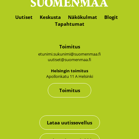
Uutiset
Keskusta
Näkökulmat
Blogit
Tapahtumat
Toimitus
etunimi.sukunimi@suomenmaa.fi
uutiset@suomenmaa.fi
Hel­sin­gin toi­mi­tus
Apol­lon­ka­tu 11 A Hel­sin­ki
Toimitus
Lataa uutissovellus