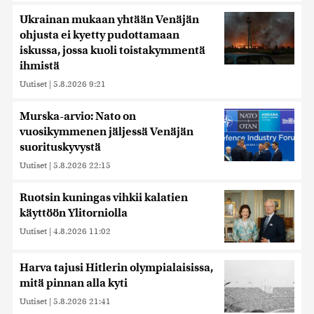
Ukrainan mukaan yhtään Venäjän
ohjusta ei kyetty pudottamaan
iskussa, jossa kuoli toistakymmentä
ihmistä
Uutiset
|
5.8.2026 9:21
Murska-arvio: Nato on
vuosikymmenen jäljessä Venäjän
suorituskyvystä
Uutiset
|
5.8.2026 22:15
Ruotsin kuningas vihkii kalatien
käyttöön Ylitorniolla
Uutiset
|
4.8.2026 11:02
Harva tajusi Hitlerin olympialaisissa,
mitä pinnan alla kyti
Uutiset
|
5.8.2026 21:41