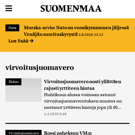
Murska-arvio: Nato on vuosikymmenen jäljessä
Nato
Venäjän suorituskyvystä
5.8.2026 22:15
Lue lisää
virvoitusjuomavero
Virvoitusjuomavero nosti yllättäen
Talous
rajusti yrttiteen hintaa
Huhtikuun alussa voimaan astunut
virvoitusjuomaverotuksen muutos on
nostanut yrttiteen hintoja jopa yli 40...
4.4.2026 9:48
Rossi paheksuu VM:n
Virvoitusjuomavero