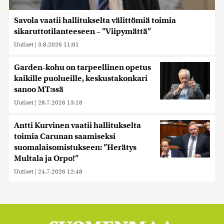
Savola vaatii hallitukselta välittömiä toimia
sikaruttotilanteeseen – ”Viipymättä”
Uutiset
|
3.8.2026 11:01
Garden-kohu on tarpeellinen opetus
kaikille puolueille, keskustakonkari
sanoo MT:ssä
Uutiset
|
28.7.2026 13:18
Antti Kurvinen vaatii hallitukselta
toimia Carunan saamiseksi
suomalaisomistukseen: ”Herätys
Multala ja Orpo!”
Uutiset
|
24.7.2026 12:48