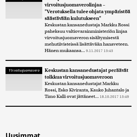
virvoitusjuomaverolinjaa –
"Verotuksella tulee ohjata ympäristöä
säästävään kulutukseen"
Keskustan kansanedustaja Markku Rossi
paheksuu valtiovarainministeriön linjaa
virvoitusjuomaveron sisältymisestä
mehutiivisteissä lisättävään hanaveteen.
Hänen mukaansa...
9.11.2017 13:43
Keskustan kansanedustajat peräävät
Virvoitusjuomavero
tolkkua virvoitusjuomaveroon
Keskustan kansanedustajat Markku
Rossi, Esko Kiviranta, Kauko Juhantalo ja
Timo Kalli ovat jättäneet...
18.10.2017 13:49
Uusimmat