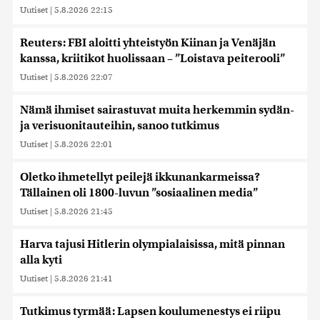
Uutiset
|
5.8.2026 22:15
Reuters: FBI aloitti yhteistyön Kiinan ja Venäjän
kanssa, kriitikot huolissaan – ”Loistava peiterooli”
Uutiset
|
5.8.2026 22:07
Nämä ihmiset sairastuvat muita herkemmin sydän-
ja verisuonitauteihin, sanoo tutkimus
Uutiset
|
5.8.2026 22:01
Oletko ihmetellyt peilejä ikkunankarmeissa?
Tällainen oli 1800-luvun ”sosiaalinen media”
Uutiset
|
5.8.2026 21:45
Harva tajusi Hitlerin olympialaisissa, mitä pinnan
alla kyti
Uutiset
|
5.8.2026 21:41
Tutkimus tyrmää: Lapsen koulumenestys ei riipu